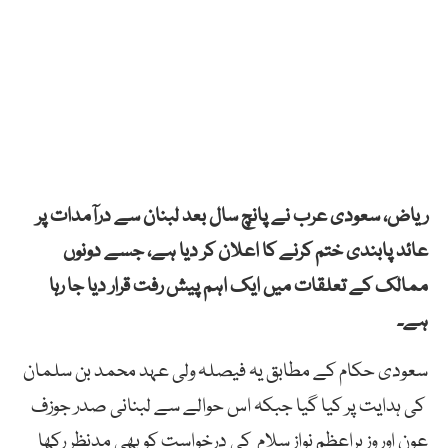
ریاض، سعودی عرب نے پانچ سال بعد لبنان سے درآمدات پر
عائد پابندی ختم کرنے کا اعلان کر دیا ہے، جسے دونوں
ممالک کے تعلقات میں ایک اہم پیش رفت قرار دیا جا رہا
ہے۔
سعودی حکام کے مطابق یہ فیصلہ ولی عہد محمد بن سلمان
کی ہدایت پر کیا گیا جبکہ اس حوالے سے لبنانی صدر جوزف
عون اور وزیراعظم نواز سلام کی درخواست کو بھی مدنظر رکھا