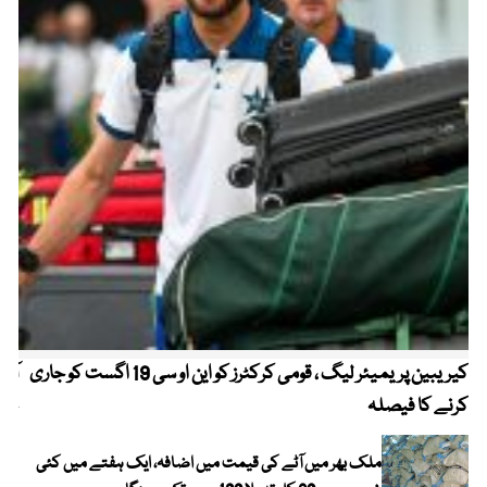
کیریبین پریمیئر لیگ ، قومی کرکٹرز کو این او سی 19 اگست کو جاری
آز
کرنے کا فیصلہ
چھی
ملک بھر میں آٹے کی قیمت میں اضافہ، ایک ہفتے میں کئی