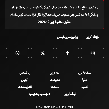
ہم نیوز پر شائع یا نشر ہونے والا مواد ادارتی ٹیم کی کاوش ہے۔ اس مواد کو بغیر
پیشگی اجازت کسی بھی صورت میں استعمال یا نقل کرنا درست نہیں۔ تمام
حقوق محفوظ ہیں © 2026
رابطہ کریں
پرائیویسی پالیسی
WhatsApp
Twitter
Facebook
Faceboo
صفحۂ اول
تازہ ترین
پاکستان
دنیا
معیشت
کھیل
تعلیم
صحت
انٹرٹینمنٹ
ٹیکنالوجی
دلچسپ و عجیب
Pakistan News in Urdu