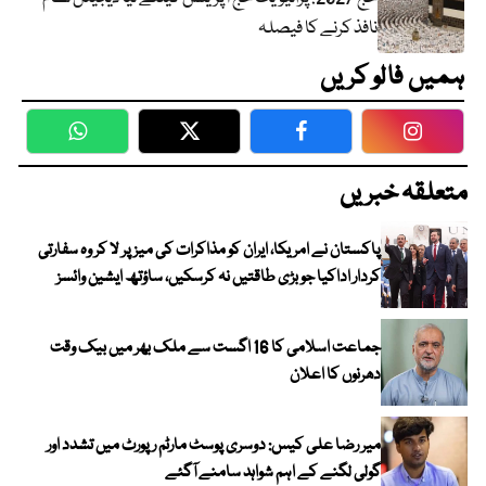
نافذ کرنے کا فیصلہ
ہمیں فالو کریں
WhatsApp
Twitter
Facebook
Faceboo
متعلقہ خبریں
پاکستان نے امریکا، ایران کو مذاکرات کی میز پر لا کر وہ سفارتی
کردار اداکیا جو بڑی طاقتیں نہ کرسکیں، ساؤتھ ایشین وائسز
جماعت اسلامی کا 16 اگست سے ملک بھر میں بیک وقت
دھرنوں کا اعلان
میر رضا علی کیس: دوسری پوسٹ مارٹم رپورٹ میں تشدد اور
گولی لگنے کے اہم شواہد سامنے آگئے