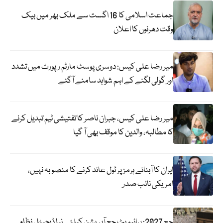
جماعت اسلامی کا 16 اگست سے ملک بھر میں بیک
وقت دھرنوں کا اعلان
میر رضا علی کیس: دوسری پوسٹ مارٹم رپورٹ میں تشدد
اور گولی لگنے کے اہم شواہد سامنے آگئے
میر رضا علی کیس، جبران ناصر کا تفتیشی ٹیم تبدیل کرنے
کا مطالبہ، والدین کا موقف بھی آ گیا
ایران کا آبنائے ہرمز پر ٹول عائد کرنے کا منصوبہ نہیں،
امریکی نائب صدر
حج 2027: پرائیویٹ حج آپریشن کیلئے نیا ڈیجیٹل نظام