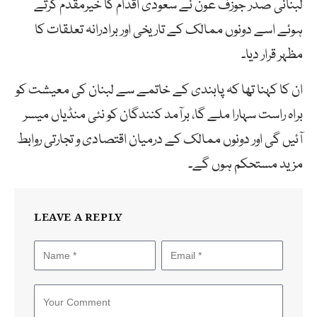
لبنانی صدر جوزف عون نے سعودی اقدام کا خیرمقدم کرتے
ہوئے اسے دونوں ممالک کے تاریخی اور برادرانہ تعلقات کا
مظہر قرار دیا۔
ان کا کہنا تھا کہ پابندی کے خاتمے سے لبنان کی معیشت کو
براہ راست سہارا ملے گا، برآمد کنندگان کو نئی منڈیاں میسر
آئیں گی اور دونوں ممالک کے درمیان اقتصادی و تجارتی روابط
مزید مستحکم ہوں گے۔
LEAVE A REPLY