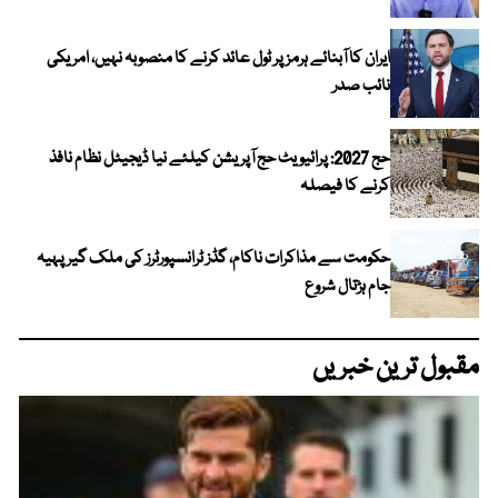
ایران کا آبنائے ہرمز پر ٹول عائد کرنے کا منصوبہ نہیں، امریکی
نائب صدر
حج 2027: پرائیویٹ حج آپریشن کیلئے نیا ڈیجیٹل نظام نافذ
کرنے کا فیصلہ
حکومت سے مذاکرات ناکام، گڈز ٹرانسپورٹرز کی ملک گیر پہیہ
جام ہڑتال شروع
مقبول ترین خبریں