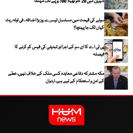
شہروں میں 20 کلو تھیلا 100 روپے تک مہنگا
سونے کی قیمت میں مسلسل تیسرے روز بڑا اضافہ ، فی تولہ ریٹ
کہاں تک جا پہنچا؟
پی ٹی اے کا ای سم کے اجرا اور تبدیلی کی فیس کم کرنے کا
فیصلہ
مکہ مشترکہ دفاعی معاہدہ کسی ملک کے خلاف نہیں، خطے
کے امن و استحکام کے لیے ہے، اردوان