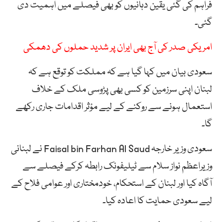
فراہم کی گئی یقین دہانیوں کو بھی فیصلے میں اہمیت دی
گئی۔
امریکی صدر کی آج بھی ایران پر شدید حملوں کی دھمکی
سعودی بیان میں کہا گیا ہے کہ مملکت کو توقع ہے کہ
لبنان اپنی سرزمین کو کسی بھی پڑوسی ملک کے خلاف
استعمال ہونے سے روکنے کے لیے مؤثر اقدامات جاری رکھے
گا۔
سعودی وزیر خارجہ
Faisal bin Farhan Al Saud
نے لبنانی
وزیراعظم نواز سلام سے ٹیلیفونک رابطہ کرکے فیصلے سے
آگاہ کیا اور لبنان کے استحکام، خودمختاری اور عوامی فلاح کے
لیے سعودی حمایت کا اعادہ کیا۔