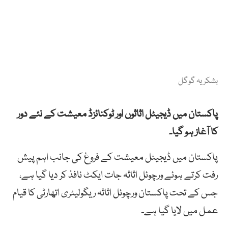
بشکریہ گوگل
پاکستان میں ڈیجیٹل اثاثوں اور ٹوکنائزڈ معیشت کے نئے دور
کا آغاز ہو گیا۔
پاکستان میں ڈیجیٹل معیشت کے فروغ کی جانب اہم پیش
رفت کرتے ہوئے ورچوئل اثاثہ جات ایکٹ نافذ کر دیا گیا ہے،
جس کے تحت پاکستان ورچوئل اثاثہ ریگولیٹری اتھارٹی کا قیام
عمل میں لایا گیا ہے۔