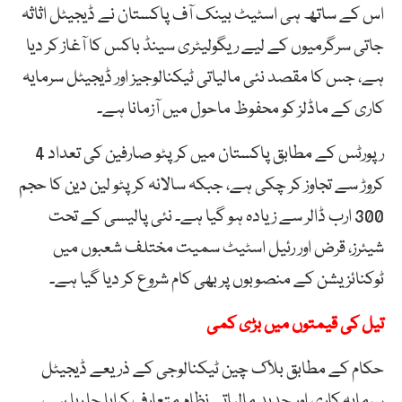
اس کے ساتھ ہی اسٹیٹ بینک آف پاکستان نے ڈیجیٹل اثاثہ
جاتی سرگرمیوں کے لیے ریگولیٹری سینڈ باکس کا آغاز کر دیا
ہے، جس کا مقصد نئی مالیاتی ٹیکنالوجیز اور ڈیجیٹل سرمایہ
کاری کے ماڈلز کو محفوظ ماحول میں آزمانا ہے۔
رپورٹس کے مطابق پاکستان میں کرپٹو صارفین کی تعداد 4
کروڑ سے تجاوز کر چکی ہے، جبکہ سالانہ کرپٹو لین دین کا حجم
300 ارب ڈالر سے زیادہ ہو گیا ہے۔ نئی پالیسی کے تحت
شیئرز، قرض اور رئیل اسٹیٹ سمیت مختلف شعبوں میں
ٹوکنائزیشن کے منصوبوں پر بھی کام شروع کر دیا گیا ہے۔
تیل کی قیمتوں میں بڑی کمی
حکام کے مطابق بلاک چین ٹیکنالوجی کے ذریعے ڈیجیٹل
سرمایہ کاری اور جدید مالیاتی نظام متعارف کرایا جا رہا ہے،