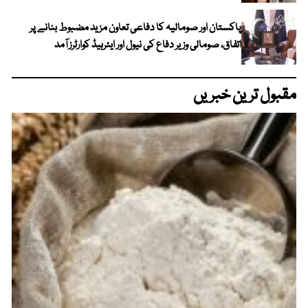
پاکستان اور صومالیہ کا دفاعی تعاون مزید مضبوط بنانے پر
اتفاق، صومالی وزیر دفاع کی نیول اور ایئرہیڈ کوارٹرز آمد
مقبول ترین خبریں