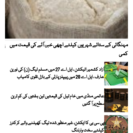
مہنگائی کے ستائے شہریوں کیلئے اچھی خبر، آٹے کی قیمت میں
پیٹ
کمی
آزاد کشمیر الیکشن ، ایل اے 27 میں مسلم لیگ (ن) کی نورین
عارف ، ایل اے 28 میں پیپلز پارٹی کے بازل نقوی کامیاب
عالمی منڈی میں خام تیل کی قیمتیں تین ہفتوں کی کم ترین
سطح پر آ گئیں
پی سی بی کا ایکشن، غیر منظور شدہ لیگ کھیلنے والے کرکٹرز
کیلئے سخت وارننگ