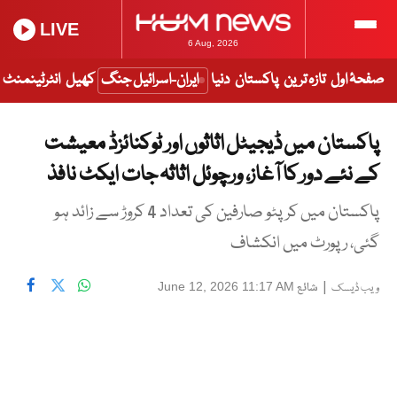
LIVE
6 Aug, 2026
صفحۂ اول
تازہ ترین
پاکستان
دنیا
ایران-اسرائیل جنگ
کھیل
انٹرٹینمنٹ
پاکستان میں ڈیجیٹل اثاثوں اور ٹوکنائزڈ معیشت
کے نئے دور کا آغاز، ورچوئل اثاثہ جات ایکٹ نافذ
پاکستان میں کرپٹو صارفین کی تعداد 4 کروڑ سے زائد ہو
گئی، رپورٹ میں انکشاف
|
شائع
June 12, 2026 11:17 AM
ویب ڈیسک