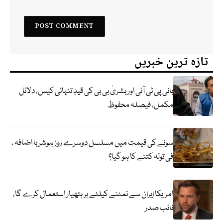
تازہ ترین خبریں
بانی پی ٹی آئی اور بشریٰ بی بی کی قیدِ تنہائی کیس، دلائل
مکمل، فیصلہ محفوظ
سونے کی قیمت میں مسلسل دوسرے روز ہوشربا اضافہ ،
فی تولہ کتنے کا ہو گیا؟
امریکا ایران سے نمٹنے کیلئے ہر ہتھیار استعمال کرے گا،
نائب صدر