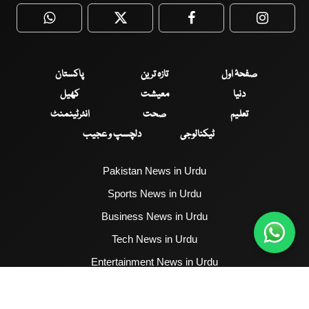
WhatsApp
Twitter
Facebook
Faceboo
صفحۂ اول
تازہ ترین
پاکستان
دنیا
معیشت
کھیل
تعلیم
صحت
انٹرٹینمنٹ
ٹیکنالوجی
دلچسپ و عجیب
Pakistan News in Urdu
Sports News in Urdu
Business News in Urdu
Tech News in Urdu
Entertainment News in Urdu
Health News in Urdu
Hum News English