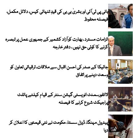
بانی پی ٹی آئی اور بشریٰ بی بی کی قیدِ تنہائی کیس، دلائل مکمل،
فیصلہ محفوظ
الزامات مسترد ، بھارت کو آزاد کشمیر کے جمہوری عمل پر تبصرہ
کرنے کا کوئی حق نہیں ، دفتر خارجہ
جائیکا کے صدر کی احسن اقبال سے ملاقات، ترقیاتی تعاون کو
وسعت دینے پر اتفاق
لاانفورسمنٹ انویسٹی گیشن سنٹر کے قیام کیلئے پائلٹ
پراجیکٹ شروع کرنے کا فیصلہ
پیٹرول مہنگا، ڈیزل سستا، حکومت نے نئی قیمتوں کا اعلان کر
دیا