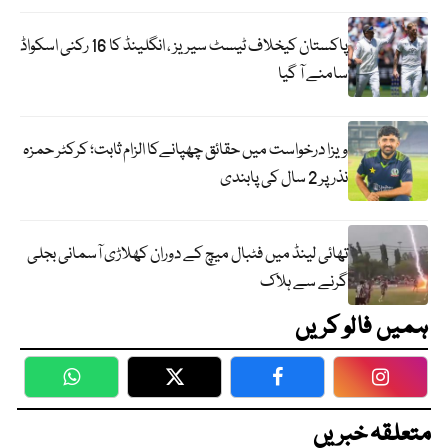
پاکستان کیخلاف ٹیسٹ سیریز ، انگلینڈ کا 16 رکنی اسکواڈ
سامنے آ گیا
ویزا درخواست میں حقائق چھپانےکا الزام ثابت؛ کرکٹر حمزہ
نذر پر 2 سال کی پابندی
تھائی لینڈ میں فٹبال میچ کے دوران کھلاڑی آسمانی بجلی
گرنے سے ہلاک
ہمیں فالو کریں
WhatsApp
Twitter
Facebook
Faceboo
متعلقہ خبریں