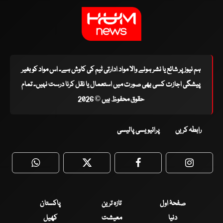
ہم نیوز پر شائع یا نشر ہونے والا مواد ادارتی ٹیم کی کاوش ہے۔ اس مواد کو بغیر
پیشگی اجازت کسی بھی صورت میں استعمال یا نقل کرنا درست نہیں۔ تمام
حقوق محفوظ ہیں © 2026
رابطہ کریں
پرائیویسی پالیسی
WhatsApp
Twitter
Facebook
Faceboo
صفحۂ اول
تازہ ترین
پاکستان
دنیا
معیشت
کھیل