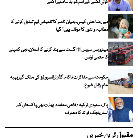
گولی لگنے کے اہم شواہد سامنے آگئے
میر رضا علی کیس، جبران ناصر کا تفتیشی ٹیم تبدیل کرنے کا
مطالبہ، والدین کا موقف بھی آ گیا
میٹرو بس سروس 11 اگست سے بند کرنے کا اعلان، نجی کمپنی
کا حتمی نوٹس
حکومت سے مذاکرات ناکام، گڈز ٹرانسپورٹرز کی ملک گیر پہیہ
جام ہڑتال شروع
پاک سعودی ترکیہ دفاعی معاہدہ، بھارت بھی پاکستان کے
اسٹریٹجک فوائد کا معترف
مقبول ترین خبریں