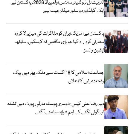
انٹرنیشنل نیوکلیئر سائنس اولمپیاڈ 2026، پاکستان نے
ایک گولڈ اور دو سلور میڈلز جیت لیے
پاکستان نے امریکا، ایران کو مذاکرات کی میز پر لا کر وہ
سفارتی کردار اداکیا جو بڑی طاقتیں نہ کرسکیں، ساؤتھ
ایشین وائسز
جماعت اسلامی کا 16 اگست سے ملک بھر میں بیک
وقت دھرنوں کا اعلان
میر رضا علی کیس: دوسری پوسٹ مارٹم رپورٹ میں تشدد
اور گولی لگنے کے اہم شواہد سامنے آگئے