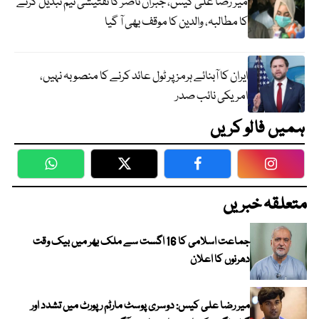
میر رضا علی کیس، جبران ناصر کا تفتیشی ٹیم تبدیل کرنے
کا مطالبہ، والدین کا موقف بھی آ گیا
ایران کا آبنائے ہرمز پر ٹول عائد کرنے کا منصوبہ نہیں،
امریکی نائب صدر
ہمیں فالو کریں
WhatsApp
Twitter
Facebook
Faceboo
متعلقہ خبریں
جماعت اسلامی کا 16 اگست سے ملک بھر میں بیک وقت
دھرنوں کا اعلان
میر رضا علی کیس: دوسری پوسٹ مارٹم رپورٹ میں تشدد اور