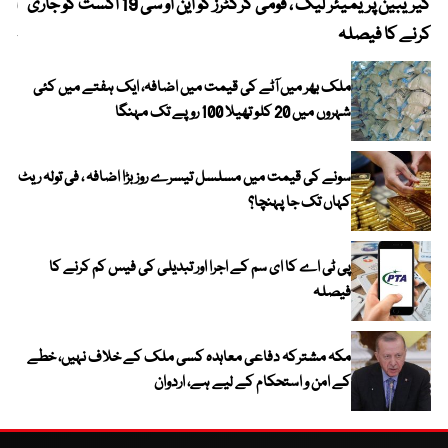
کیریبین پریمیئر لیگ ، قومی کرکٹرز کو این او سی 19 اگست کو جاری
آز
کرنے کا فیصلہ
چھی
ملک بھر میں آٹے کی قیمت میں اضافہ، ایک ہفتے میں کئی
شہروں میں 20 کلو تھیلا 100 روپے تک مہنگا
سونے کی قیمت میں مسلسل تیسرے روز بڑا اضافہ ، فی تولہ ریٹ
کہاں تک جا پہنچا؟
پی ٹی اے کا ای سم کے اجرا اور تبدیلی کی فیس کم کرنے کا
فیصلہ
مکہ مشترکہ دفاعی معاہدہ کسی ملک کے خلاف نہیں، خطے
کے امن و استحکام کے لیے ہے، اردوان