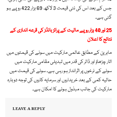
جس کے بعد اس کی نئی قیمت 3 لاکھ 69 ہزار 422 روپے ہو
گئی ہے۔
25 اور 40 ہزار روپے مالیت کے پرائز بانڈز کی قرعہ اندازی کے
نتائج کا اعلان
ماہرین کے مطابق عالمی مارکیٹ میں سونے کی قیمتوں میں
اتار چڑھاؤ اور ڈالر کی قدر میں تبدیلی مقامی مارکیٹ میں
سونے کے نرخوں پر اثرانداز ہو رہی ہے۔ سونے کی قیمت میں
حالیہ کمی کے بعد خریداروں اور سرمایہ کاروں کی توجہ دوبارہ
مارکیٹ کی جانب مبذول ہونے کا امکان ہے۔
LEAVE A REPLY