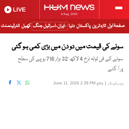
LIVE
9 Aug, 2026
صفحۂ اول
تازہ ترین
پاکستان
دنیا
ایران-اسرائیل جنگ
کھیل
انٹرٹینمنٹ
سونے کی قیمت میں دو دن میں بڑی کمی ہو گئی
سونے کے فی تولہ نرخ 4 لاکھ 32 ہزار 716 روپے کی سطح
پر آ گئے
|
شائع
June 11, 2026 2:39 PM
ویب ڈیسک