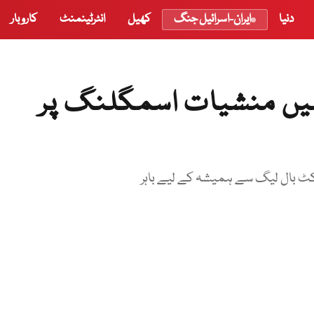
دنیا
ایران-اسرائیل جنگ
کھیل
انٹرٹینمنٹ
کاروبار
میں منشیات اسمگلنگ پر