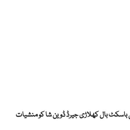
ی باسکٹ بال کھلاڑی جیرڈ ڈوین شا کو منشیات