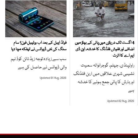
4 اگست تک دریاؤں میں پانی کے بہاؤ میں
فولڈ ایبل کے بعد اب رولیبل فون؟ سام
اضافے اور فلیش فلڈنگ کا خدشہ، این ڈی
سنگ کی نئی ڈیوائس نے تہلکہ مچا دیا
ایم اے کا الرٹ
سب سے زیادہ توجہ زیڈ نائن کوڈ نیم
راولپنڈی، جہلم، گوجرانوالہ سمیت
والی ڈیوائس نے حاصل کی ہے
نشیبی شہری علاقوں میں اربن فلڈنگ
Updated 01 Aug, 2026
اور بارش کا پانی جمع ہونے کا خدشہ
ہے
Updated 02 Aug, 2026