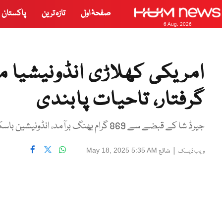
صفحۂ اول
تازہ ترین
پاکستان
6 Aug, 2026
امریکی کھلاڑی انڈونیشیا 
گرفتار، تاحیات پابندی
جیرڈ شا کے قبضے سے 869 گرام بھنگ برآمد، انڈونیشین باسکٹ بال لیگ سے ہمیشہ کے لیے باہر
|
شائع
May 18, 2025 5:35 AM
ویب ڈیسک