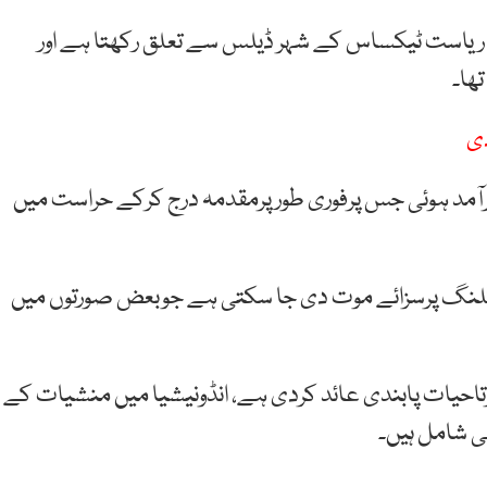
رڈ ڈوین شا امریکی ریاست ٹیکساس کے شہر ڈیلس سے تعلق رکھتا ہے اور
کے سامان سے 869 گرام بھنگ برآمد ہوئی جس پرفوری طور پرمقدمہ درج کرکے حراست میں
لنگ پرسزائے موت دی جا سکتی ہے جوبعض صورتوں میں
تاحیات پابندی عائد کردی ہے، انڈونیشیا میں منشیات کے