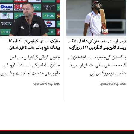
مائیک اسمتھ کو قومی ٹیسٹ ٹیم کا
دوسرا ٹیسٹ، ساجد خان کی شاندار بالنگ،
بیٹنگ کوچ بنائے جانے کا قوی امکان
ویسٹ انڈیز پہلی اننگز میں 344 رنز پر آؤٹ
جنوبی افریقی کرکٹر اس سے قبل
پاکستان کی جانب سے ساجد خان نے
ملتان سلطانز کے اسسٹنٹ کوچ کے
4، محمد علی، علی عثمان اور عبید
طور پر بھی خدمات انجام دے چکے ہیں
شاہ نے دو دو وکٹیں لیں
Updated 03 Aug, 2026
Updated 03 Aug, 2026