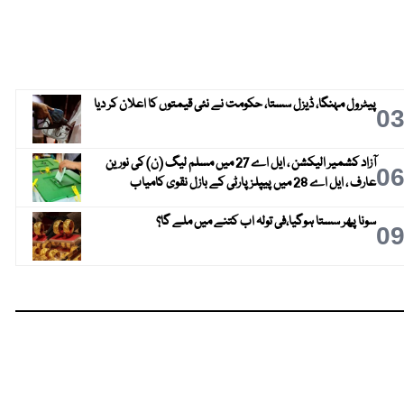
پیٹرول مہنگا، ڈیزل سستا، حکومت نے نئی قیمتوں کا اعلان کر دیا
0
آزاد کشمیر الیکشن ، ایل اے 27 میں مسلم لیگ (ن) کی نورین
0
عارف ، ایل اے 28 میں پیپلز پارٹی کے بازل نقوی کامیاب
سونا پھر سستا ہوگیا،فی تولہ اب کتنے میں ملے گا؟
0