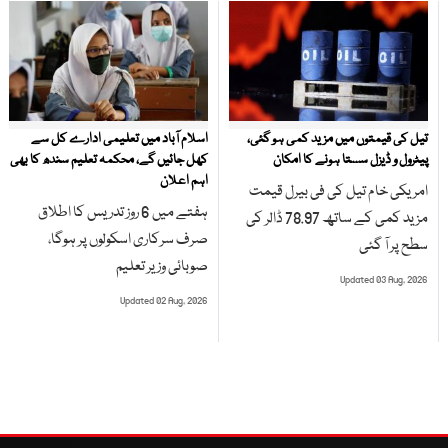
تیل کی قیمتوں میں مزید کمی ہو گئی،
اسلام آباد میں تعلیمی ادارے کل سے
پیٹرول و ڈیزل سستا ہونے کا امکان
کھل جائیں گے، محکمہ تعلیم سندھ کا بھی
اہم اعلان
امریکی خام تیل کی فی بیرل قیمت
ہفتے میں 6 روز تدریس کا اطلاق
مزید کمی کے ساتھ 78.97 ڈالر کی
صرف سرکاری اسکولوں پر ہوگا،
سطح پر آ گئی
صوبائی وزیر تعلیم
Updated 03 Aug, 2026
Updated 02 Aug, 2026