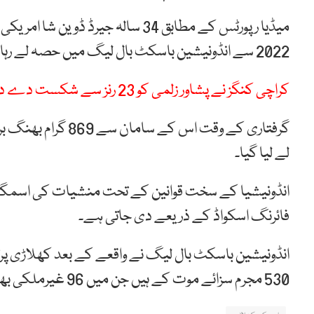
میڈیا رپورٹس کے مطابق 34 سالہ جی
2022 سے انڈونیشین باسکٹ بال لیگ میں حصہ لے رہا تھا۔
کراچی کنگز نے پشاور زلمی کو 23 رنز سے شکست دے دی
گرفتاری کے وقت اس 
لے لیا گیا۔
انڈونیشیا کے سخت قوانین کے تحت منشیات کی اسمگ
فائرنگ اسکواڈ کے ذریعے دی جاتی ہے۔
انڈونیشین باسکٹ بال لیگ نے واقعے کے بعد کھلاڑی پر
530 مجرم سزائے موت کے ہیں جن میں 96 غیرملکی بھی شامل ہیں۔