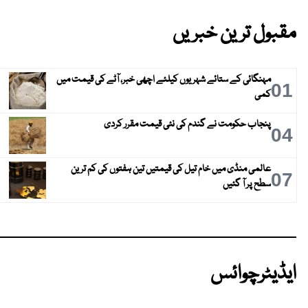
مقبول ترین خبریں
مہنگائی کے ستائے شہریوں کیلئے اچھی خبر، آٹے کی قیمت میں
01
کمی
پنجاب حکومت نے گندم کی نئی قیمت مقرر کردی
04
عالمی منڈی میں خام تیل کی قیمتیں تین ہفتوں کی کم ترین
07
سطح پر آ گئیں
ایڈیٹرچوائس