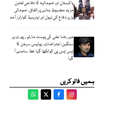
پاکستان اور صومالیہ کا دفاعی تعاون
مزید مضبوط بنانے پر اتفاق، صومالی
وزیر دفاع کی نیول اور ایئرہیڈ کوارٹرز آمد
میر رضا علی کی پوسٹ مارٹم رپورٹ پر
سنگین اعتراضات، پولیس سرجن کا
ایس ایس پی کو لکھا گیا خط سامنے آ
گیا
ہمیں فالو کریں
WhatsApp
Twitter
Facebook
Facebook