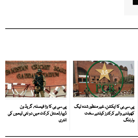
پی سی بی کا ایکشن، غیر منظور شدہ لیگ
پی سی بی کا بڑا فیصلہ، گریڈ ون
کھیلنے والے کرکٹرز کیلئے سخت
ڈیپارٹمنٹل کرکٹ میں دو نئی ٹیموں کی
وارننگ
انٹری