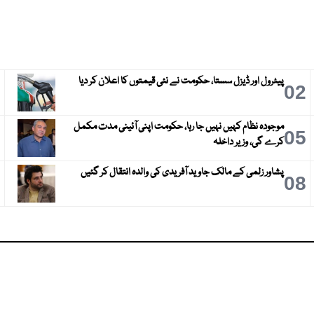
پیٹرول اور ڈیزل سستا، حکومت نے نئی قیمتوں کا اعلان کر دیا
3
02
موجودہ نظام کہیں نہیں جا رہا، حکومت اپنی آئینی مدت مکمل
6
05
کرے گی، وزیر داخلہ
پشاور زلمی کے مالک جاوید آفریدی کی والدہ انتقال کر گئیں
9
08