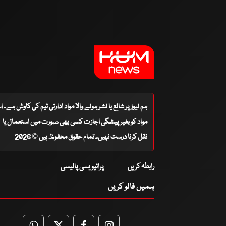
ہم نیوز پر شائع یا نشر ہونے والا مواد ادارتی ٹیم کی کاوش ہے۔ 
مواد کو بغیر پیشگی اجازت کسی بھی صورت میں استعمال یا
نقل کرنا درست نہیں۔ تمام حقوق محفوظ ہیں © 2026
رابطہ کریں
پرائیویسی پالیسی
ہمیں فالو کریں