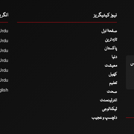
نیوز کیٹیگریز
انگر
صفحۂ اول
Urdu
تازہ ترین
Urdu
پاکستان
Urdu
دنیا
Urdu
اس
معیشت
Urdu
کھیل
Urdu
تعلیم
lish
صحت
انٹرٹینمنٹ
ٹیکنالوجی
دلچسپ و عجیب