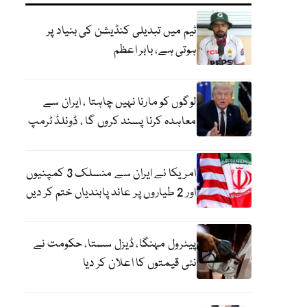
ٹیم میں تبدیلی کنڈیشن کی بنیاد پر
ہوتی ہے، بابر اعظم
لوگوں کو مارنا نہیں چاہتا ، ایران سے
معاہدہ کرنا پسند کروں گا ، ڈونلڈ ٹرمپ
امریکا نے ایران سے منسلک 3 کمپنیوں
اور 2 طیاروں پر عائد پابندیاں ختم کر دیں
پیٹرول مہنگا، ڈیزل سستا، حکومت نے
نئی قیمتوں کا اعلان کر دیا