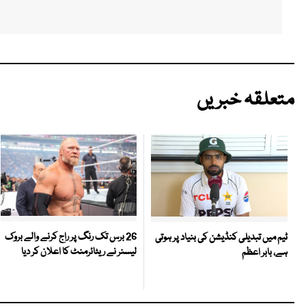
متعلقہ خبریں
26 برس تک رنگ پر راج کرنے والے بروک
ٹیم میں تبدیلی کنڈیشن کی بنیاد پر ہوتی
لیسنر نے ریٹائرمنٹ کا اعلان کر دیا
ہے، بابر اعظم