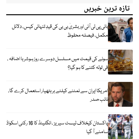
تازہ ترین خبریں
بانی پی ٹی آئی اور بشریٰ بی بی کی قیدِ تنہائی کیس، دلائل
مکمل، فیصلہ محفوظ
سونے کی قیمت میں مسلسل دوسرے روز ہوشربا اضافہ ،
فی تولہ کتنے کا ہو گیا؟
امریکا ایران سے نمٹنے کیلئے ہر ہتھیار استعمال کرے گا،
نائب صدر
پاکستان کیخلاف ٹیسٹ سیریز ، انگلینڈ کا 16 رکنی اسکواڈ
سامنے آ گیا