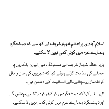
اسلام آباد: وزیر اعظم شہباز شریف نے کہا ہے کہ دہشتگرد
ہمارے عزم میں کوئی کمی نہیں لا سکتے۔
وزیر اعظم شہباز شریف نے مستونگ میں لیویز اہلکاروں پر
حملے کی مذمت کرتے ہوئے کہا کہ شہریوں کی جان و مال
کو نقصان پہنچانے والے انسانیت کے دشمن ہیں۔
انہوں نے کہا کہ دہشتگردوں کو کیفر کردار تک پہنچائیں گے۔
اور دہشتگرد ہمارے عزم میں کوئی کمی نہیں لا سکتے۔