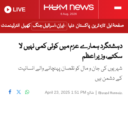
LIVE
6 Aug, 2026
صفحۂ اول
تازہ ترین
پاکستان
دنیا
ایران-اسرائیل جنگ
کھیل
انٹرٹینمنٹ
دہشتگرد ہمارے عزم میں کوئی کمی نہیں لا
سکتے، وزیر اعظم
شہریوں کی جان و مال کو نقصان پہنچانے والے انسانیت
کے دشمن ہیں
|
شائع
April 23, 2025 1:51 PM
Ahmed Hussain