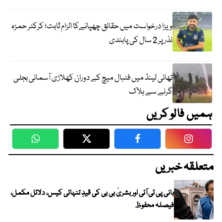
ویزا درخواست میں حقائق چھپانےکا الزام ثابت؛ کرکٹر حمزہ
نذر پر 2 سال کی پابندی
تھائی لینڈ میں فٹبال میچ کے دوران کھلاڑی آسمانی بجلی
گرنے سے ہلاک
ہمیں فالو کریں
WhatsApp
Twitter
Facebook
Faceboo
متعلقہ خبریں
بانی پی ٹی آئی اور بشریٰ بی بی کی قیدِ تنہائی کیس، دلائل مکمل،
فیصلہ محفوظ