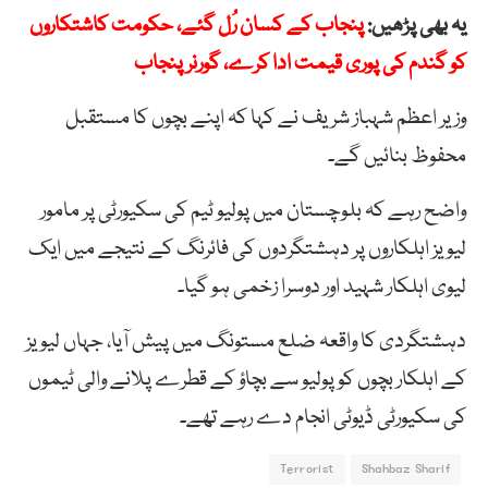
یہ بھی پڑھیں:
پنجاب کے کسان رُل گئے، حکومت کاشتکاروں
کو گندم کی پوری قیمت ادا کرے، گورنر پنجاب
وزیر اعظم شہباز شریف نے کہا کہ اپنے بچوں کا مستقبل
محفوظ بنائیں گے۔
واضح رہے کہ بلوچستان میں پولیو ٹیم کی سکیورٹی پر مامور
لیویز اہلکاروں پر دہشتگردوں کی فائرنگ کے نتیجے میں ایک
لیوی اہلکار شہید اور دوسرا زخمی ہو گیا۔
دہشتگردی کا واقعہ ضلع مستونگ میں پیش آیا، جہاں لیویز
کے اہلکار بچوں کو پولیو سے بچاؤ کے قطرے پلانے والی ٹیموں
کی سکیورٹی ڈیوٹی انجام دے رہے تھے۔
Terrorist
Shahbaz Sharif