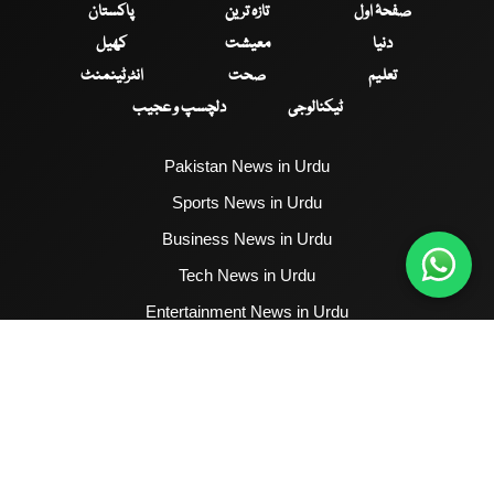
صفحۂ اول
تازہ ترین
پاکستان
دنیا
معیشت
کھیل
تعلیم
صحت
انٹرٹینمنٹ
ٹیکنالوجی
دلچسپ و عجیب
Pakistan News in Urdu
Sports News in Urdu
Business News in Urdu
Tech News in Urdu
Entertainment News in Urdu
Health News in Urdu
Hum News English