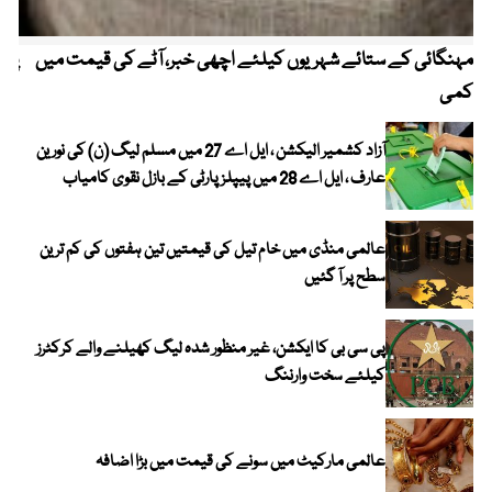
مہنگائی کے ستائے شہریوں کیلئے اچھی خبر، آٹے کی قیمت میں
پیٹ
کمی
آزاد کشمیر الیکشن ، ایل اے 27 میں مسلم لیگ (ن) کی نورین
عارف ، ایل اے 28 میں پیپلز پارٹی کے بازل نقوی کامیاب
عالمی منڈی میں خام تیل کی قیمتیں تین ہفتوں کی کم ترین
سطح پر آ گئیں
پی سی بی کا ایکشن، غیر منظور شدہ لیگ کھیلنے والے کرکٹرز
کیلئے سخت وارننگ
عالمی مارکیٹ میں سونے کی قیمت میں بڑا اضافہ