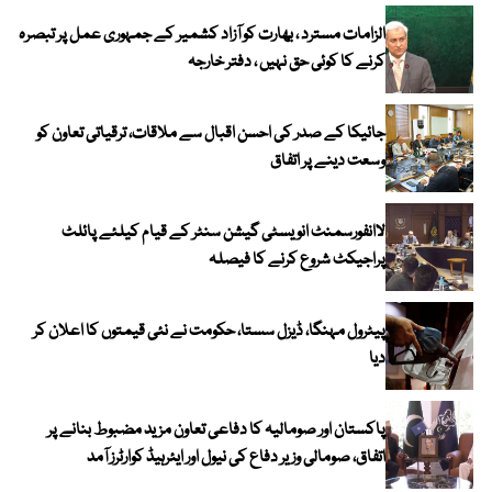
الزامات مسترد ، بھارت کو آزاد کشمیر کے جمہوری عمل پر تبصرہ
کرنے کا کوئی حق نہیں ، دفتر خارجہ
جائیکا کے صدر کی احسن اقبال سے ملاقات، ترقیاتی تعاون کو
وسعت دینے پر اتفاق
لاانفورسمنٹ انویسٹی گیشن سنٹر کے قیام کیلئے پائلٹ
پراجیکٹ شروع کرنے کا فیصلہ
پیٹرول مہنگا، ڈیزل سستا، حکومت نے نئی قیمتوں کا اعلان کر
دیا
پاکستان اور صومالیہ کا دفاعی تعاون مزید مضبوط بنانے پر
اتفاق، صومالی وزیر دفاع کی نیول اور ایئرہیڈ کوارٹرز آمد