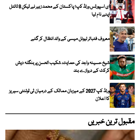
ای اسپورٹس ورلڈ کپ؛ پاکستان کے محمد زبیر نے ٹیکن 8 ٹائٹل
اپنے نام لیا
معروف فٹبالر لیونل میسی کے والد انتقال کر گئے
شیخ حسینہ واجد کی حمایت، شکیب الحسن پر بنگلہ دیش
کرکٹ کے دروازے بند
ورلڈ کپ 2027 کے میزبان ممالک کے درمیان ٹی ٹوئنٹی سیریز
کا اعلان
مقبول ترین خبریں