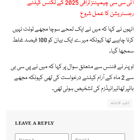
آئی سی سی چیمپئنز ٹرافی 2025 کے ٹکٹس کیلئے
رجسٹریشن کا عمل شروع
انہوں نے کہا کہ میں نے ایک لمحے سوچا مجھے ٹوئٹ نہیں
کرنا چاہیے تھا کیونکہ میرے ایک بیان کو 100 فیصد غلط
سمجھا گیا۔
اوپنر نے فٹنس سے متعلق سوال پر کہا کہ میں نے پی سی بی
سے 2 ماہ کے آرام کیلئے درخواست کی تھی کیونکہ مجھے
ہائپر تھائیرائیڈزم کی تشخیص ہوئی تھی۔
تنقید کا نشانہ
LEAVE A REPLY