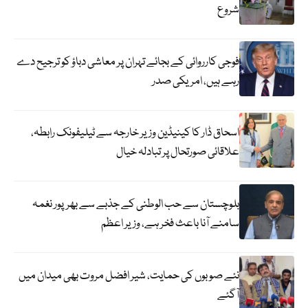
شروع
فوجی کارروائی کے بجائے تہران پر معاشی دباؤ کو ترجیح دے
رہے ہیں، امریکی صدر
اسحاق ڈار کا کینیڈین وزیر خارجہ سے ٹیلیفونک رابطہ،
علاقائی صورتحال پر تبادلہ خیال
بلوچستان سے حب الوطنی کے جذبے سے بھرپور نغمہ
سامنے آنا باعث فخر ہے، وزیر اعظم
نئے صوبوں کی حمایت، شیر افضل مروت بھی میدان میں
آگئے