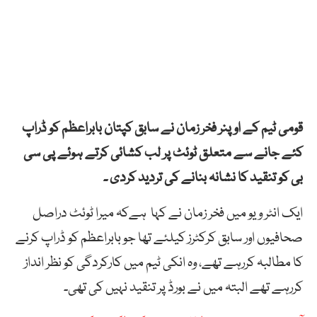
قومی ٹیم کے اوپنر فخر زمان نے سابق کپتان بابراعظم کو ڈراپ
کئے جانے سے متعلق ٹوئٹ پر لب کشائی کرتے ہوئے پی سی
بی کو تنقید کا نشانہ بنانے کی تردید کردی ۔
ایک انٹر ویو میں فخر زمان نے کہا ہےکہ میرا ٹوئٹ دراصل
صحافیوں اور سابق کرکٹرز کیلئے تھا جو بابراعظم کو ڈراپ کرنے
کا مطالبہ کررہے تھے، وہ انکی ٹیم میں کارکردگی کو نظر انداز
کررہے تھے البتہ میں نے بورڈ پر تنقید نہیں کی تھی۔