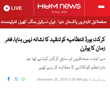
LIVE
10 Aug, 2026
صفحۂ اول
تازہ ترین
پاکستان
دنیا
ایران-اسرائیل جنگ
کھیل
انٹرٹینمنٹ
کرکٹ بورڈ انتظامیہ کو تنقید کا نشانہ نہیں بنایا، فخر
زمان کا یوٹرن
میرا ٹوئٹ صحافیوں اور سابق کرکٹرز کیلئے تھا جو
بابراعظم کونکالنے کا مطالبہ کر رہے تھے
|
شائع
December 25, 2024 3:39 AM
ویب ڈیسک