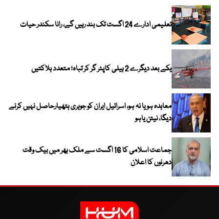
تعلیمی ادارے 24 اگست تک بند رہیں گے، رانا سکندر حیات
یکے بعد دیگرے 2 ہیلی کاپٹر گر کر تباہ؛ متعدد ہلاکتیں
معاہدہ ہو یا نہ ہو، اسرائیل ایران کو جوہری ہتھیارحاصل نہیں کرنے
دیگا، نیتن یاہو
جماعت اسلامی کا 16 اگست سے ملک بھر میں بیک وقت
دھرنوں کا اعلان