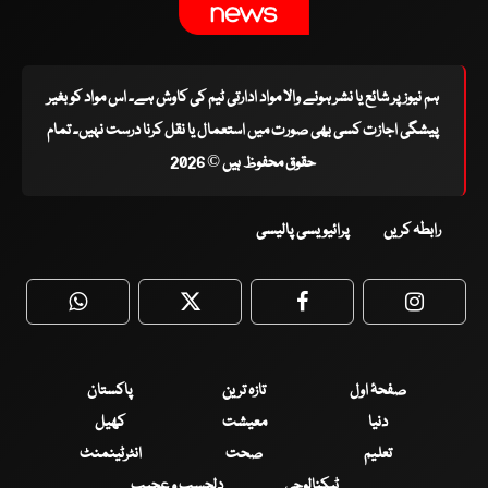
ہم نیوز پر شائع یا نشر ہونے والا مواد ادارتی ٹیم کی کاوش ہے۔ اس مواد کو بغیر
پیشگی اجازت کسی بھی صورت میں استعمال یا نقل کرنا درست نہیں۔ تمام
حقوق محفوظ ہیں © 2026
رابطہ کریں
پرائیویسی پالیسی
WhatsApp
Twitter
Facebook
Faceboo
صفحۂ اول
تازہ ترین
پاکستان
دنیا
معیشت
کھیل
تعلیم
صحت
انٹرٹینمنٹ
ٹیکنالوجی
دلچسپ و عجیب