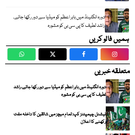
دورہ انگلینڈ میں بابر اعظم کو میڈیا سے دور رکھا جائے،
راشد لطیف کا پی سی بی کو مشورہ
ہمیں فالو کریں
WhatsApp
Twitter
Facebook
Faceboo
متعلقہ خبریں
دورہ انگلینڈ میں بابر اعظم کو میڈیا سے دور رکھا جائے، راشد
لطیف کا پی سی بی کو مشورہ
نیشنل چیمپئنز کپ: تمام میچز میں شائقین کا داخلہ مفت
رکھنے کا اعلان