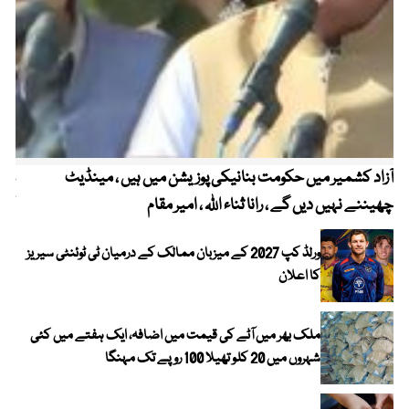
آزاد کشمیر میں حکومت بنانیکی پوزیشن میں ہیں ، مینڈیٹ
عوا
چھیننے نہیں دیں گے ، رانا ثناء اللہ ، امیر مقام
کم
ورلڈ کپ 2027 کے میزبان ممالک کے درمیان ٹی ٹوئنٹی سیریز
کا اعلان
ملک بھر میں آٹے کی قیمت میں اضافہ، ایک ہفتے میں کئی
شہروں میں 20 کلو تھیلا 100 روپے تک مہنگا