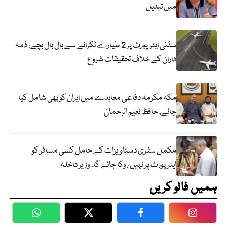
میں تبدیل
سڈنی ایئرپورٹ پر 2 طیارے ٹکرانے سے بال بال بچے، ذمہ
داران کے خلاف تحقیقات شروع
مکہ مکرمہ دفاعی معاہدے میں ایران کو بھی شامل کیا
جائے، حافظ نعیم الرحمان
مکمل سفری دستاویزات کے حامل کسی مسافر کو
ایئرپورٹ پر نہیں روکا جائے گا، وزیر داخلہ
ہمیں فالو کریں
WhatsApp
Twitter
Facebook
Faceboo