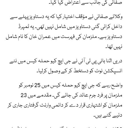
صفائی کی جانب سے اعتراض کیا گیا۔
وکلائے صفائی نے مؤقف اختیار کیا کہ یہ دستاویز پہلے سے
داخل کرائی گئی دستاویز میں شامل نہیں تھی۔ یہ ٹمپرڈ
دستاویز ہے۔ ملزمان کی فہرست میں عمران خان کا نام شامل
نہیں تھا۔
دریں اثنا بانی پی ٹی آئی نے جی ایچ کیو حملہ کیس میں نئے
انسپکشن نوٹ کو دستخط کر کے وصول کرلیا۔
واضح رہے کہ جی ایچ کیو حملہ کیس میں 25 نومبر کو
ملزمان پر فرد جرم عائد کی جائے گی۔ مقدمے میں 23
ملزمان کو اشتہاری قرار دے کر دائمی وارنٹ گرفتاری جاری کر
دئیے گئے ہیں۔