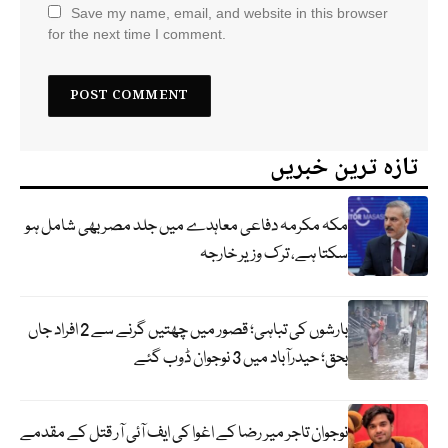
Save my name, email, and website in this browser
for the next time I comment.
تازہ ترین خبریں
مکہ مکرمہ دفاعی معاہدے میں جلد مصر بھی شامل ہو
سکتا ہے، ترک وزیر خارجہ
بارشوں کی تباہی؛ قصور میں چھتیں گرنے سے 2 افراد جاں
بحق؛ حیدرآباد میں 3 نوجوان ڈوب گئے
نوجوان تاجر میر رضا کے اغوا کی ایف آئی آر قتل کے مقدمے