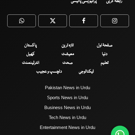
رابطہ کریں
پرائیویسی پالیسی
WhatsApp
Twitter
Facebook
Faceboo
صفحۂ اول
تازہ ترین
پاکستان
دنیا
معیشت
کھیل
تعلیم
صحت
انٹرٹینمنٹ
ٹیکنالوجی
دلچسپ و عجیب
Pakistan News in Urdu
Sports News in Urdu
Business News in Urdu
Tech News in Urdu
Entertainment News in Urdu