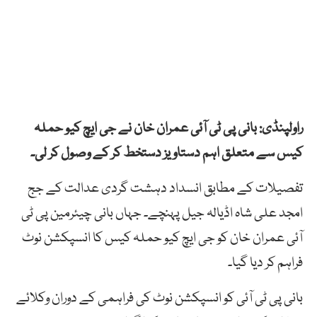
راولپنڈی: بانی پی ٹی آئی عمران خان نے جی ایچ کیو حملہ
کیس سے متعلق اہم دستاویز دستخط کر کے وصول کر لی۔
تفصیلات کے مطابق انسداد دہشت گردی عدالت کے جج
امجد علی شاہ اڈیالہ جیل پہنچے۔ جہاں بانی چیئرمین پی ٹی
آئی عمران خان کو جی ایچ کیو حملہ کیس کا انسپکشن نوٹ
فراہم کر دیا گیا۔
بانی پی ٹی آئی کو انسپکشن نوٹ کی فراہمی کے دوران وکلائے