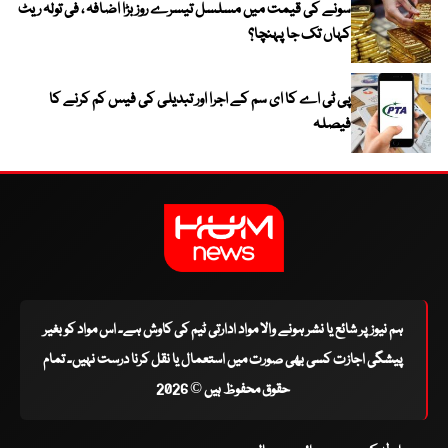
سونے کی قیمت میں مسلسل تیسرے روز بڑا اضافہ ، فی تولہ ریٹ
کہاں تک جا پہنچا؟
پی ٹی اے کا ای سم کے اجرا اور تبدیلی کی فیس کم کرنے کا
فیصلہ
ہم نیوز پر شائع یا نشر ہونے والا مواد ادارتی ٹیم کی کاوش ہے۔ اس مواد کو بغیر
پیشگی اجازت کسی بھی صورت میں استعمال یا نقل کرنا درست نہیں۔ تمام
حقوق محفوظ ہیں © 2026