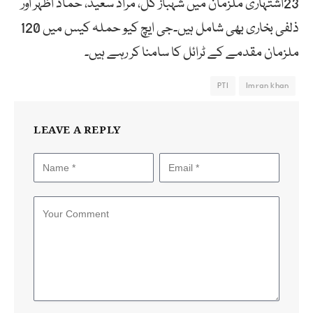
23اشتہاری ملزمان میں شہباز گل، مراد سعید، حماد اظہر اور
ذلفی بخاری بھی شامل ہیں۔جی ایچ کیو حملہ کیس میں 120
ملزمان مقدمے کے ٹرائل کا سامنا کر رہے ہیں۔
PTI
Imran khan
LEAVE A REPLY