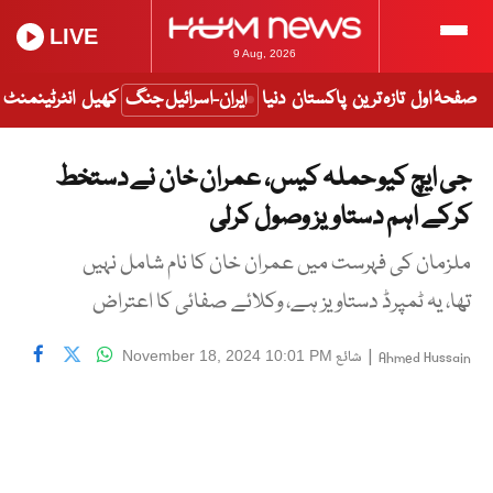
LIVE
9 Aug, 2026
صفحۂ اول
تازہ ترین
پاکستان
دنیا
ایران-اسرائیل جنگ
کھیل
انٹرٹینمنٹ
جی ایچ کیو حملہ کیس، عمران خان نے دستخط
کرکے اہم دستاویز وصول کرلی
ملزمان کی فہرست میں عمران خان کا نام شامل نہیں
تھا، یہ ٹمپرڈ دستاویز ہے، وکلائے صفائی کا اعتراض
|
شائع
November 18, 2024 10:01 PM
Ahmed Hussain