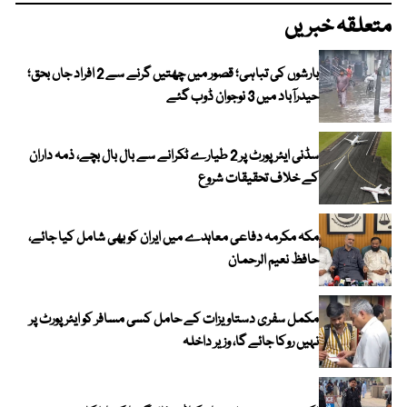
متعلقہ خبریں
بارشوں کی تباہی؛ قصور میں چھتیں گرنے سے 2 افراد جاں بحق؛
حیدرآباد میں 3 نوجوان ڈوب گئے
سڈنی ایئرپورٹ پر 2 طیارے ٹکرانے سے بال بال بچے، ذمہ داران
کے خلاف تحقیقات شروع
مکہ مکرمہ دفاعی معاہدے میں ایران کو بھی شامل کیا جائے،
حافظ نعیم الرحمان
مکمل سفری دستاویزات کے حامل کسی مسافر کو ایئرپورٹ پر
نہیں روکا جائے گا، وزیر داخلہ