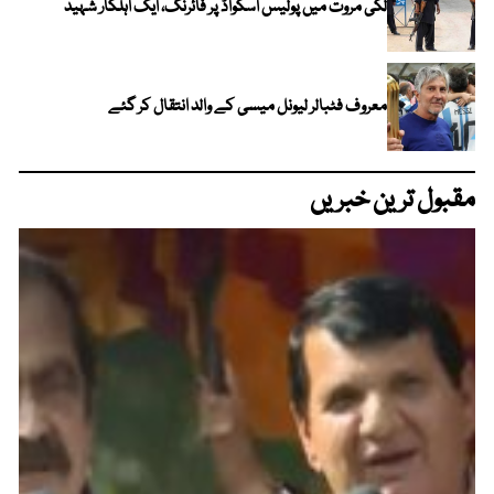
لکی مروت میں پولیس اسکواڈ پر فائرنگ، ایک اہلکار شہید
معروف فٹبالر لیونل میسی کے والد انتقال کر گئے
مقبول ترین خبریں