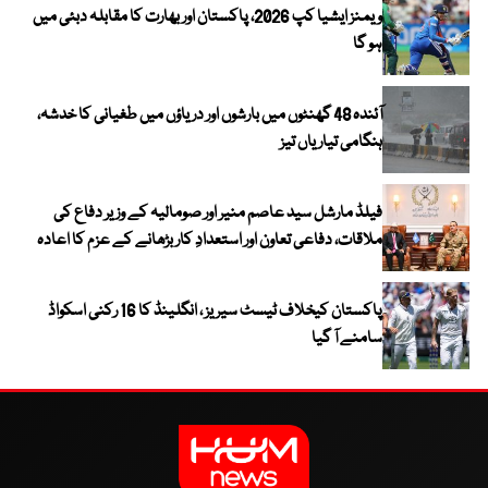
ویمنز ایشیا کپ 2026، پاکستان اور بھارت کا مقابلہ دبئی میں
ہو گا
آئندہ 48 گھنٹوں میں بارشوں اور دریاؤں میں طغیانی کا خدشہ،
ہنگامی تیاریاں تیز
فیلڈ مارشل سید عاصم منیر اور صومالیہ کے وزیر دفاع کی
ملاقات، دفاعی تعاون اور استعدادِ کار بڑھانے کے عزم کا اعادہ
پاکستان کیخلاف ٹیسٹ سیریز ، انگلینڈ کا 16 رکنی اسکواڈ
سامنے آ گیا