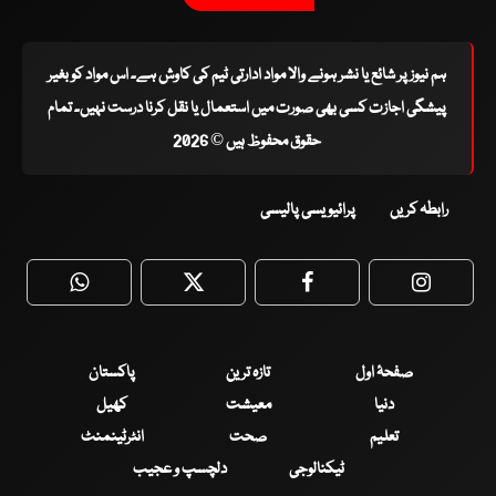
ہم نیوز پر شائع یا نشر ہونے والا مواد ادارتی ٹیم کی کاوش ہے۔ اس مواد کو بغیر
پیشگی اجازت کسی بھی صورت میں استعمال یا نقل کرنا درست نہیں۔ تمام
حقوق محفوظ ہیں © 2026
رابطہ کریں
پرائیویسی پالیسی
WhatsApp
Twitter
Facebook
Faceboo
صفحۂ اول
تازہ ترین
پاکستان
دنیا
معیشت
کھیل
تعلیم
صحت
انٹرٹینمنٹ
ٹیکنالوجی
دلچسپ و عجیب