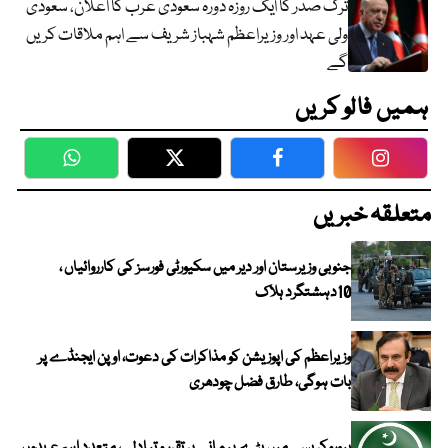
ترک صدر کا ایک روزہ دورہ سعودی عرب کا اعلان، سعودی
ولی عہد اور وزیراعظم شہباز شریف سے اہم ملاقات کریں
گے
ہمیں فالو کریں
WhatsApp
Twitter
Facebook
Faceboo
متعلقہ خبریں
جنوبی وزیرستان اور دیر میں سکیورٹی فورسز کی کارروائیاں ،
10دہشتگرد ہلاک
وزیراعظم کی اپوزیشن کو مذاکرات کی دعوت، اوپن ایجنڈے پر
بات ہوگی، طارق فضل چودھری