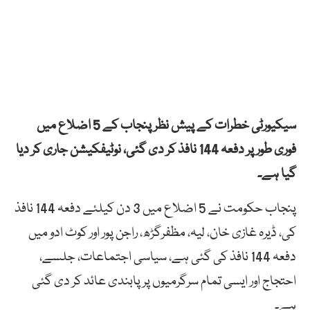
سیکیورٹی خطرات کے پیش نظر پنجاب کے 5 اضلاع میں
فوری طور پر دفعہ 144 نافذ کر دی گئی، نوٹیفکیشن جاری کر دیا
گیا ہے۔
پنجاب حکومت نے 5 اضلاع میں 3 دن کیلئے دفعہ 144 نافذ
کی، ڈیرہ غازی خان، لیہ، مظفرگڑھ، راجن پور اور کوٹ ادو میں
دفعہ 144 نافذ کی گئی ہے، سیاسی اجتماعات، جلسے،
احتجاج اور ایسی تمام سرگرمیوں پر پابندی عائد کر دی گئی
ہے۔