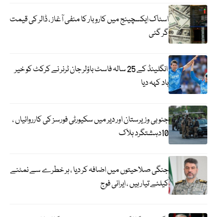
اسٹاک ایکسچینج میں کاروبار کا منفی آغاز ، ڈالر کی قیمت
گر گئی
انگلینڈ کے 25 سالہ فاسٹ باؤلر جان ٹرنر نے کرکٹ کو خیر
باد کہہ دیا
جنوبی وزیرستان اور دیر میں سکیورٹی فورسز کی کارروائیاں ،
10دہشتگرد ہلاک
جنگی صلاحیتوں میں اضافہ کر دیا ، ہر خطرے سے نمٹنے
کیلئے تیار ہیں ، ایرانی فوج