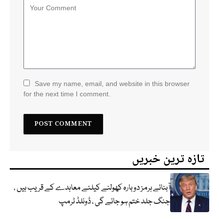
Save my name, email, and website in this browser
for the next time I comment.
تازہ ترین خبریں
آبنائے ہرمز دوبارہ کھولنے کیلئے معاہدے کے قریب ہیں ،
جنگ جلد ختم ہو جائے گی ، ڈونلڈ ٹرمپ