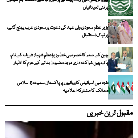
بیوروکریسی میں بڑے پیمانے پر تقرر و تبادلے، متعدد اہم عہدوں
پر نئی تعیناتیاں
وزیراعظم سعودی ولی عہد کی دعوت پر سعودی عرب پہنچ گئے،
پر تپاک استقبال
چین کے صدر کا خصوصی خط وزیراعظم شہباز شریف کے نام،
پاک چین شراکت داری مزید مضبوط بنانے کے عزم کا اظہار
غزہ میں اسرائیلی کارروائیوں پر پاکستان سمیت 8 اسلامی
ممالک کا مشترکہ اعلامیہ
مقبول ترین خبریں