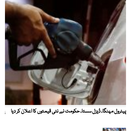
پیٹرول مہنگا، ڈیزل سستا، حکومت نے نئی قیمتوں کا اعلان کر دیا
پنج