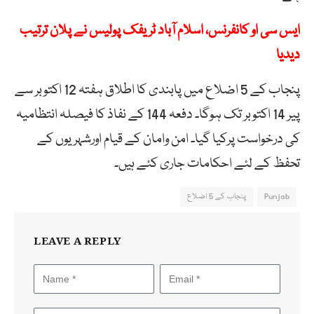
ایس سی او کانفرنس، اسلام آباد ٹریفک پولیس نے پلان ترتیب
دیدیا
پنجاب کے 5 اضلاع میں پابندی کا اطلاق ہفتہ 12 اکتوبر سے
پیر 14 اکتوبر تک ہوگا۔ دفعہ 144 کے نفاذ کا فیصلہ انتظامیہ
کی درخواست پرکیا گیا۔ امن وامان کے قیام اورشہریوں کے
تحفظ کے لئے احکامات جاری کئے ہیں۔
Punjab
پنجاب کے 5 اضلاع
LEAVE A REPLY