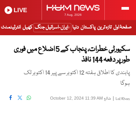
LIVE
7 Aug, 2026
صفحۂ اول
تازہ ترین
پاکستان
دنیا
ایران-اسرائیل جنگ
کھیل
انٹرٹینمنٹ
سکیورٹی خطرات، پنجاب کے 5 اضلاع میں فوری
طور پر دفعہ 144 نافذ
پابندی کا اطلاق ہفتہ 12 اکتوبر سے پیر 14 اکتوبر تک
ہوگا
|
شائع
October 12, 2024 11:39 AM
Lal Khan