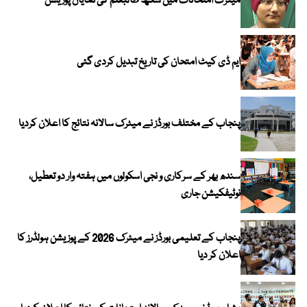
میٹرک امتحانات میں سکھ طالبعلم کی نمایاں پوزیشن
ایم ڈی کیٹ امتحان کی تاریخ تبدیل کردی گئی
پنجاب کے مختلف بورڈز نے میٹرک سالانہ نتائج کا اعلان کردیا
سندھ بھر کے سرکاری و نجی اسکولوں میں ہفتہ وار دو تعطیل،
نوٹیفکیشن جاری
پنجاب کے تعلیمی بورڈز نے میٹرک 2026 کے پوزیشن ہولڈرز کا
اعلان کر دیا