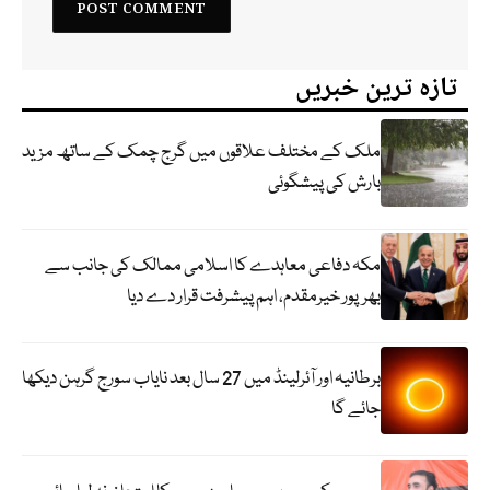
تازہ ترین خبریں
ملک کے مختلف علاقوں میں گرج چمک کے ساتھ مزید
بارش کی پیشگوئی
مکہ دفاعی معاہدے کا اسلامی ممالک کی جانب سے
بھرپور خیرمقدم، اہم پیشرفت قرار دے دیا
برطانیہ اور آئرلینڈ میں 27 سال بعد نایاب سورج گرہن دیکھا
جائے گا