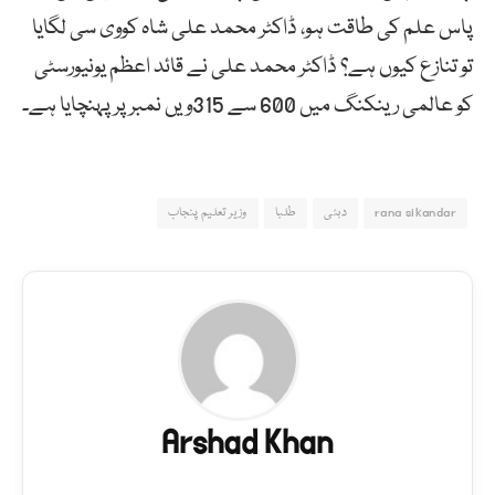
پاس علم کی طاقت ہو، ڈاکٹر محمد علی شاہ کووی سی لگایا
تو تنازع کیوں ہے؟ ڈاکٹر محمد علی نے قائد اعظم یونیورسٹی
کو عالمی رینکنگ میں 600 سے 315ویں نمبر پر پہنچایا ہے۔
rana sikandar
دبئی
طلبا
وزیر تعلیم پنجاب
Arshad Khan