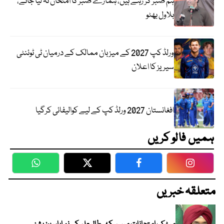
ہم صبر کر رہے ہیں، ہمارے صبر کا امتحان نہ لیا جائے،
بلاول بھٹو
ورلڈ کپ 2027 کے میزبان ممالک کے درمیان ٹی ٹوئنٹی
سیریز کا اعلان
افغانستان 2027 ورلڈ کپ کے لیے کوالیفائی کرگیا
ہمیں فالو کریں
WhatsApp
Twitter
Facebook
Faceboo
متعلقہ خبریں