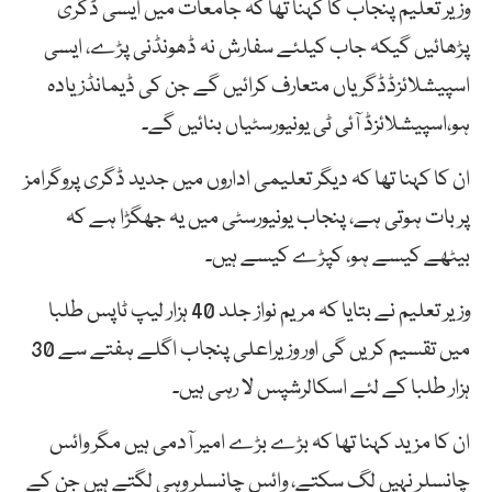
وزیر تعلیم پنجاب کا کہنا تھا کہ جامعات میں ایسی ڈگری
پڑھائیں گیکہ جاب کیلئے سفارش نہ ڈھونڈنی پڑے، ایسی
اسپیشلائزڈڈگریاں متعارف کرائیں گے جن کی ڈیمانڈزیادہ
ہو،اسپیشلائزڈ آئی ٹی یونیورسٹیاں بنائیں گے۔
ان کا کہنا تھا کہ دیگر تعلیمی اداروں میں جدید ڈگری پروگرامز
پر بات ہوتی ہے، پنجاب یونیورسٹی میں یہ جھگڑا ہے کہ
بیٹھے کیسے ہو، کپڑے کیسے ہیں۔
وزیر تعلیم نے بتایا کہ مریم نواز جلد 40 ہزار لیپ ٹاپس طلبا
میں تقسیم کریں گی اور وزیراعلی پنجاب اگلے ہفتے سے 30
ہزار طلبا کے لئے اسکالرشپس لا رہی ہیں۔
ان کا مزید کہنا تھا کہ بڑے بڑے امیر آدمی ہیں مگر وائس
چانسلر نہیں لگ سکتے، وائس چانسلر وہی لگتے ہیں جن کے