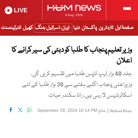
LIVE
8 Aug, 2026
صفحۂ اول
تازہ ترین
پاکستان
دنیا
ایران-اسرائیل جنگ
کھیل
انٹرٹینمنٹ
وزیر تعلیم پنجاب کا طلبا کو دبئی کی سیر کرانے کا
اعلان
جلد 40 ہزار لیپ ٹاپس طلبا میں تقسیم کریں گی،
وزیراعلی پنجاب اگلے ہفتے سے 30 ہزار طلبا کے لئے
اسکالرشپس لا رہی ہیں، رانا سکندر حیات
|
شائع
September 28, 2024 10:14 PM
Arshad Khan