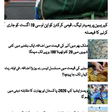
کیریبین پریمیئر لیگ ، قومی کرکٹرز کو این او سی 19 اگست کو جاری
آز
کرنے کا فیصلہ
چھی
ملک بھر میں آٹے کی قیمت میں اضافہ، ایک ہفتے میں کئی
شہروں میں 20 کلو تھیلا 100 روپے تک مہنگا
سونے کی قیمت میں مسلسل تیسرے روز بڑا اضافہ ، فی تولہ ریٹ
کہاں تک جا پہنچا؟
ویمنز ایشیا کپ 2026، پاکستان اور بھارت کا مقابلہ دبئی میں
ہو گا