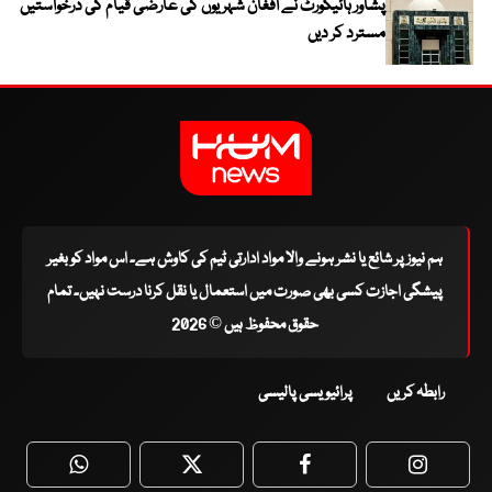
پشاور ہائیکورٹ نے افغان شہریوں کی عارضی قیام کی درخواستیں
مسترد کر دیں
ہم نیوز پر شائع یا نشر ہونے والا مواد ادارتی ٹیم کی کاوش ہے۔ اس مواد کو بغیر
پیشگی اجازت کسی بھی صورت میں استعمال یا نقل کرنا درست نہیں۔ تمام
حقوق محفوظ ہیں © 2026
رابطہ کریں
پرائیویسی پالیسی
WhatsApp
Twitter
Facebook
Faceboo