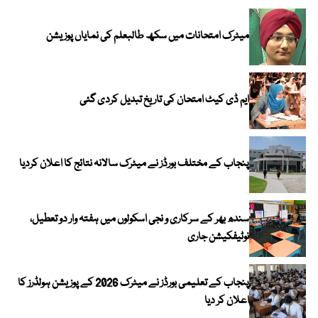
میٹرک امتحانات میں سکھ طالبعلم کی نمایاں پوزیشن
ایم ڈی کیٹ امتحان کی تاریخ تبدیل کردی گئی
پنجاب کے مختلف بورڈز نے میٹرک سالانہ نتائج کا اعلان کردیا
سندھ بھر کے سرکاری و نجی اسکولوں میں ہفتہ وار دو تعطیل،
نوٹیفکیشن جاری
پنجاب کے تعلیمی بورڈز نے میٹرک 2026 کے پوزیشن ہولڈرز کا
اعلان کر دیا