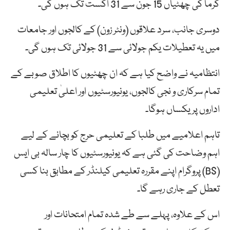
گرما کی چھٹیاں 15 جون سے 31 اگست تک ہوں گی۔
دوسری جانب، سرد علاقوں (ونٹر زون) کے کالجوں اور جامعات
میں یہ تعطیلات یکم جولائی سے 31 جولائی تک ہوں گی۔
انتظامیہ نے واضح کیا ہے کہ ان چھٹیوں کا اطلاق صوبے کے
تمام سرکاری و نجی کالجوں، یونیورسٹیوں اور اعلیٰ تعلیمی
اداروں پر یکساں ہوگا۔
تاہم اعلامیے میں طلبا کے تعلیمی حرج کو بچانے کے لیے
اہم وضاحت کی گئی ہے کہ یونیورسٹیوں کا چار سالہ بی ایس
(BS) پروگرام اپنے مقررہ تعلیمی کیلنڈر کے مطابق بنا کسی
تعطل کے جاری رہے گا۔
اس کے علاوہ، پہلے سے طے شدہ تمام امتحانات اور