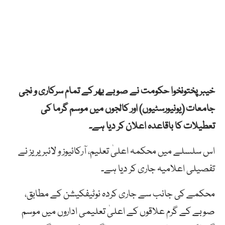
خیبر پختونخوا حکومت نے صوبے بھر کے تمام سرکاری و نجی
جامعات (یونیورسٹیوں) اور کالجوں میں موسم گرما کی
تعطیلات کا باقاعدہ اعلان کر دیا ہے۔
اس سلسلے میں محکمہ اعلیٰ تعلیم، آرکائیوز و لائبریریز نے
تفصیلی اعلامیہ جاری کر دیا ہے۔
محکمے کی جانب سے جاری کردہ نوٹیفکیشن کے مطابق،
صوبے کے گرم علاقوں کے اعلیٰ تعلیمی اداروں میں موسم