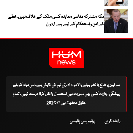
مکہ مشترکہ دفاعی معاہدہ کسی ملک کے خلاف نہیں، خطے
کے امن و استحکام کے لیے ہے، اردوان
ہم نیوز پر شائع یا نشر ہونے والا مواد ادارتی ٹیم کی کاوش ہے۔ اس مواد کو بغیر
پیشگی اجازت کسی بھی صورت میں استعمال یا نقل کرنا درست نہیں۔ تمام
حقوق محفوظ ہیں © 2026
رابطہ کریں
پرائیویسی پالیسی