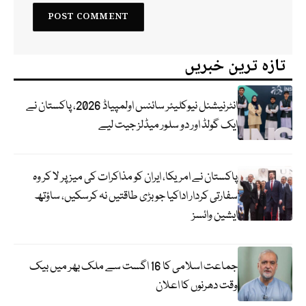
تازہ ترین خبریں
انٹرنیشنل نیوکلیئر سائنس اولمپیاڈ 2026، پاکستان نے
ایک گولڈ اور دو سلور میڈلز جیت لیے
پاکستان نے امریکا، ایران کو مذاکرات کی میز پر لا کر وہ
سفارتی کردار اداکیا جو بڑی طاقتیں نہ کرسکیں، ساؤتھ
ایشین وائسز
جماعت اسلامی کا 16 اگست سے ملک بھر میں بیک
وقت دھرنوں کا اعلان