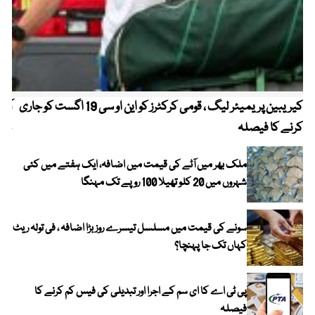
کیریبین پریمیئر لیگ ، قومی کرکٹرز کو این او سی 19 اگست کو جاری
آز
کرنے کا فیصلہ
چھی
ملک بھر میں آٹے کی قیمت میں اضافہ، ایک ہفتے میں کئی
شہروں میں 20 کلو تھیلا 100 روپے تک مہنگا
سونے کی قیمت میں مسلسل تیسرے روز بڑا اضافہ ، فی تولہ ریٹ
کہاں تک جا پہنچا؟
پی ٹی اے کا ای سم کے اجرا اور تبدیلی کی فیس کم کرنے کا
فیصلہ