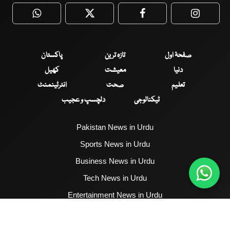
WhatsApp
Twitter
Facebook
Faceboo
صفحۂ اول
تازہ ترین
پاکستان
دنیا
معیشت
کھیل
تعلیم
صحت
انٹرٹینمنٹ
ٹیکنالوجی
دلچسپ و عجیب
Pakistan News in Urdu
Sports News in Urdu
Business News in Urdu
Tech News in Urdu
Entertainment News in Urdu
Health News in Urdu
Hum News English