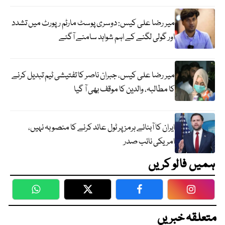
میر رضا علی کیس: دوسری پوسٹ مارٹم رپورٹ میں تشدد
اور گولی لگنے کے اہم شواہد سامنے آگئے
میر رضا علی کیس، جبران ناصر کا تفتیشی ٹیم تبدیل کرنے
کا مطالبہ، والدین کا موقف بھی آ گیا
ایران کا آبنائے ہرمز پر ٹول عائد کرنے کا منصوبہ نہیں،
امریکی نائب صدر
ہمیں فالو کریں
WhatsApp
Twitter
Facebook
Faceboo
متعلقہ خبریں