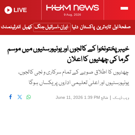
LIVE
9 Aug, 2026
صفحۂ اول
تازہ ترین
پاکستان
دنیا
ایران-اسرائیل جنگ
کھیل
انٹرٹینمنٹ
خیبر پختونخوا کے کالجوں اور یونیورسٹیوں میں موسم
گرما کی چھٹیوں کا اعلان
چھٹیوں کا اطلاق صوبے کے تمام سرکاری و نجی کالجوں،
یونیورسٹیوں اور اعلیٰ تعلیمی اداروں پر یکساں ہوگا
|
شائع
June 11, 2026 1:39 PM
ویب ڈیسک