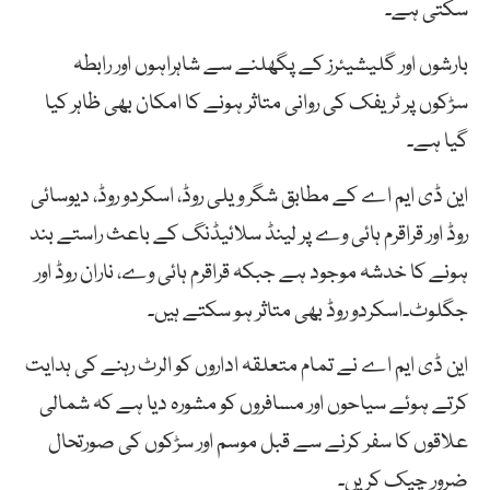
سکتی ہے۔
بارشوں اور گلیشیئرز کے پگھلنے سے شاہراہوں اور رابطہ
سڑکوں پر ٹریفک کی روانی متاثر ہونے کا امکان بھی ظاہر کیا
گیا ہے۔
این ڈی ایم اے کے مطابق شگر ویلی روڈ، اسکردو روڈ، دیوسائی
روڈ اور قراقرم ہائی وے پر لینڈ سلائیڈنگ کے باعث راستے بند
ہونے کا خدشہ موجود ہے جبکہ قراقرم ہائی وے، ناران روڈ اور
جگلوٹ۔اسکردو روڈ بھی متاثر ہو سکتے ہیں۔
این ڈی ایم اے نے تمام متعلقہ اداروں کو الرٹ رہنے کی ہدایت
کرتے ہوئے سیاحوں اور مسافروں کو مشورہ دیا ہے کہ شمالی
علاقوں کا سفر کرنے سے قبل موسم اور سڑکوں کی صورتحال
ضرور چیک کریں۔