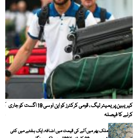
کیریبین پریمیئر لیگ ، قومی کرکٹرز کو این او سی 19 اگست کو جاری
آز
کرنے کا فیصلہ
چھی
ملک بھر میں آٹے کی قیمت میں اضافہ، ایک ہفتے میں کئی