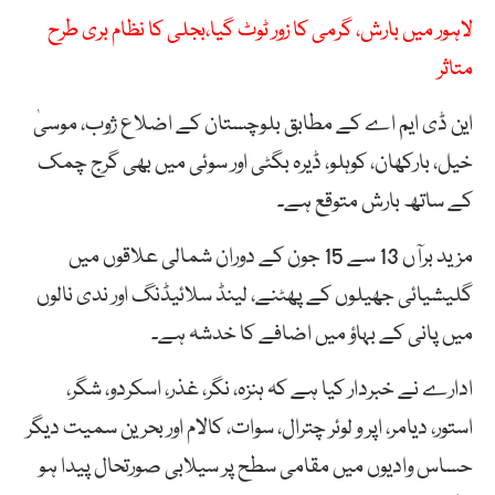
لاہور میں بارش، گرمی کا زور ٹوٹ گیا،بجلی کا نظام بری طرح
متاثر
این ڈی ایم اے کے مطابق بلوچستان کے اضلاع ژوب، موسیٰ
خیل، بارکھان، کوہلو، ڈیرہ بگٹی اور سوئی میں بھی گرج چمک
کے ساتھ بارش متوقع ہے۔
مزید برآں 13 سے 15 جون کے دوران شمالی علاقوں میں
گلیشیائی جھیلوں کے پھٹنے، لینڈ سلائیڈنگ اور ندی نالوں
میں پانی کے بہاؤ میں اضافے کا خدشہ ہے۔
ادارے نے خبردار کیا ہے کہ ہنزہ، نگر، غذر، اسکردو، شگر،
استور، دیامر، اپر و لوئر چترال، سوات، کالام اور بحرین سمیت دیگر
حساس وادیوں میں مقامی سطح پر سیلابی صورتحال پیدا ہو