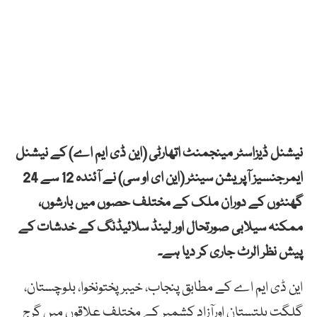
نیشنل ڈیزاسٹر مینجمنٹ اتھارٹی (این ڈی ایم اے) کے نیشنل
ایمرجنسیز آپریشن سینٹر (این ای او سی) نے آئندہ 12 سے 24
گھنٹوں کے دوران ملک کے مختلف حصوں میں بارشوں،
ممکنہ سیلابی صورتحال اور لینڈ سلائیڈنگ کے خدشات کے
پیش نظر الرٹ جاری کر دیا ہے۔
این ڈی ایم اے کے مطابق پنجاب، خیبر پختونخوا، بلوچستان،
گلگت بلتستان اورآزاد کشمیر کے مختلف علاقوں میں گرج