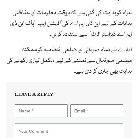
عوام کو ہدایت کی گئی ہے کہ بروقت معلومات اور حفاظتی
ہدایات کے لیے این ڈی ایم اے کی آفیشل ایپ ’’پاک این ڈی
ایم اے ڈیزاسٹر الرٹ‘‘ سے استفادہ کریں۔
ادارے نے تمام صوبائی اور ضلعی انتظامیہ کو ممکنہ
موسمی صورتحال سے نمٹنے کے لیے مکمل تیاری رکھنے کی
ہدایت بھی جاری کر دی ہے۔
LEAVE A REPLY