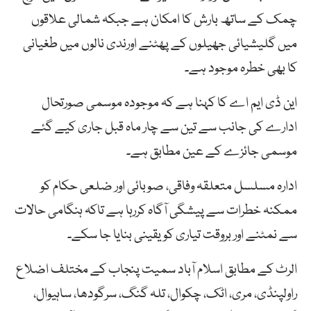
چمک کے ساتھ بارش کا امکان ہے جبکہ شمالی علاقوں
میں گلیشیائی جھیلوں کے پھٹنے اورندی نالوں میں طغیانی
کا بھی خطرہ موجود ہے۔
این ڈی ایم اے کا کہنا ہے کہ موجودہ موسمی صورتحال
ادارے کی جانب سے تین سے چار ماہ قبل جاری کیے گئے
موسمی جائزے کے عین مطابق ہے۔
ادارہ مسلسل متعلقہ وفاقی، صوبائی اور ضلعی حکام کو
ممکنہ خطرات سے پیشگی آگاہ کررہا ہے تاکہ ہنگامی حالات
سے نمٹنے اور بروقت تیاری کو یقینی بنایا جا سکے۔
الرٹ کے مطابق اسلام آباد سمیت پنجاب کے مختلف اضلاع
راولپنڈی، مری، اٹک، چکوال، تلہ گنگ، سرگودھا، ساہیوال،