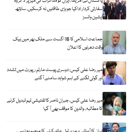
پاکستان نے امریکا، ایران کو مذاکرات کی میز پر لا کر وہ
سفارتی کردار اداکیا جو بڑی طاقتیں نہ کرسکیں، ساؤتھ
ایشین وائسز
جماعت اسلامی کا 16 اگست سے ملک بھر میں بیک
وقت دھرنوں کا اعلان
میر رضا علی کیس: دوسری پوسٹ مارٹم رپورٹ میں تشدد
اور گولی لگنے کے اہم شواہد سامنے آگئے
میر رضا علی کیس، جبران ناصر کا تفتیشی ٹیم تبدیل کرنے
کا مطالبہ، والدین کا موقف بھی آ گیا
ایران کا آبنائے ہرمز پر ٹول عائد کرنے کا منصوبہ نہیں،