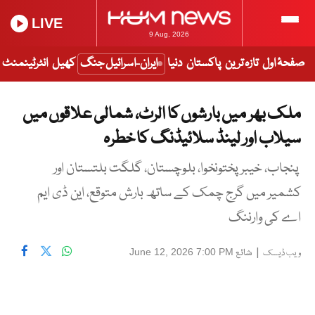
LIVE
9 Aug, 2026
صفحۂ اول
تازہ ترین
پاکستان
دنیا
ایران-اسرائیل جنگ
کھیل
انٹرٹینمنٹ
ملک بھر میں بارشوں کا الرٹ، شمالی علاقوں میں
سیلاب اور لینڈ سلائیڈنگ کا خطرہ
پنجاب، خیبر پختونخوا، بلوچستان، گلگت بلتستان اور
کشمیر میں گرج چمک کے ساتھ بارش متوقع، این ڈی ایم
اے کی وارننگ
|
شائع
June 12, 2026 7:00 PM
ویب ڈیسک