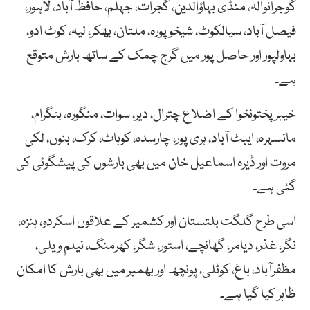
گوجرانوالہ، منڈی بہاؤالدین، گجرات، جہلم، حافظ آباد، لاہور،
فیصل آباد، سیالکوٹ، شیخوپورہ، ملتان، بھکر، لیہ، کوٹ ادو،
بہاولپور اور حاصل پور میں گرج چمک کے ساتھ بارش متوقع
ہے۔
خیبر پختونخوا کے اضلاع چترال، دیر، سوات، منگورہ، بٹگرام،
مانسہرہ، ایبٹ آباد، ہری پور، چارسدہ، کوہاٹ، کرک، بنوں، لکی
مروت اور ڈیرہ اسماعیل خان میں بھی بارشوں کی پیشگوئی کی
گئی ہے۔
اسی طرح گلگت بلتستان اور کشمیر کے علاقوں اسکردو، ہنزہ،
نگر، غذر، دیامر، گھانچے، استور، شگر، کھرمنگ، نیلم ویلی،
مظفرآباد، باغ، کوٹلی، پونچھ اور بھمبر میں بھی بارش کا امکان
ظاہر کیا گیا ہے۔