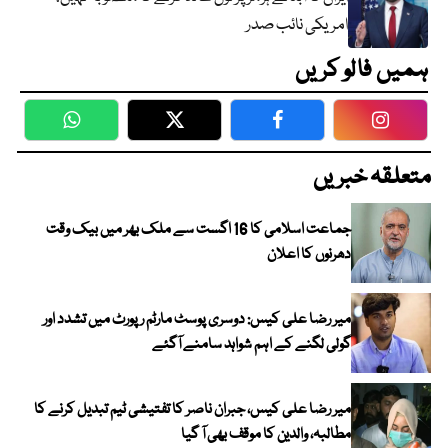
امریکی نائب صدر
ہمیں فالو کریں
WhatsApp
Twitter
Facebook
Faceboo
متعلقہ خبریں
جماعت اسلامی کا 16 اگست سے ملک بھر میں بیک وقت
دھرنوں کا اعلان
میر رضا علی کیس: دوسری پوسٹ مارٹم رپورٹ میں تشدد اور
گولی لگنے کے اہم شواہد سامنے آگئے
میر رضا علی کیس، جبران ناصر کا تفتیشی ٹیم تبدیل کرنے کا
مطالبہ، والدین کا موقف بھی آ گیا