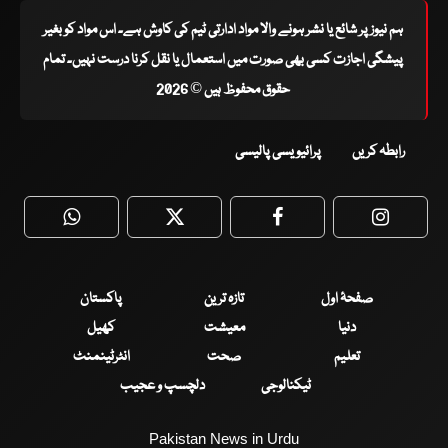
ہم نیوز پر شائع یا نشر ہونے والا مواد ادارتی ٹیم کی کاوش ہے۔ اس مواد کو بغیر
پیشگی اجازت کسی بھی صورت میں استعمال یا نقل کرنا درست نہیں۔ تمام
حقوق محفوظ ہیں © 2026
رابطہ کریں
پرائیویسی پالیسی
WhatsApp
Twitter
Facebook
Faceboo
صفحۂ اول
تازہ ترین
پاکستان
دنیا
معیشت
کھیل
تعلیم
صحت
انٹرٹینمنٹ
ٹیکنالوجی
دلچسپ و عجیب
Pakistan News in Urdu