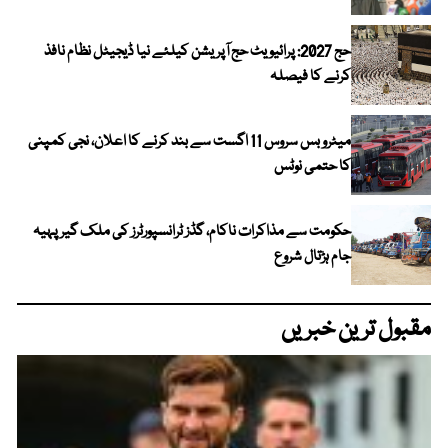
حج 2027: پرائیویٹ حج آپریشن کیلئے نیا ڈیجیٹل نظام نافذ
کرنے کا فیصلہ
میٹرو بس سروس 11 اگست سے بند کرنے کا اعلان، نجی کمپنی
کا حتمی نوٹس
حکومت سے مذاکرات ناکام، گڈز ٹرانسپورٹرز کی ملک گیر پہیہ
جام ہڑتال شروع
مقبول ترین خبریں