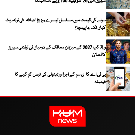
شہروں میں 20 کلو تھیلا 100 روپے تک مہنگا
سونے کی قیمت میں مسلسل تیسرے روز بڑا اضافہ ، فی تولہ ریٹ
کہاں تک جا پہنچا؟
ورلڈ کپ 2027 کے میزبان ممالک کے درمیان ٹی ٹوئنٹی سیریز
کا اعلان
پی ٹی اے کا ای سم کے اجرا اور تبدیلی کی فیس کم کرنے کا
فیصلہ