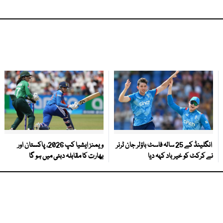
انگلینڈ کے 25 سالہ فاسٹ باؤلر جان ٹرنر
ویمنز ایشیا کپ 2026، پاکستان اور
نے کرکٹ کو خیر باد کہہ دیا
بھارت کا مقابلہ دبئی میں ہو گا