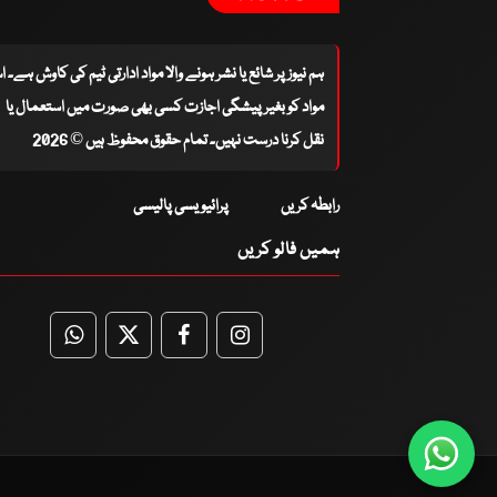
ہم نیوز پر شائع یا نشر ہونے والا مواد ادارتی ٹیم کی کاوش ہے۔ 
مواد کو بغیر پیشگی اجازت کسی بھی صورت میں استعمال یا
نقل کرنا درست نہیں۔ تمام حقوق محفوظ ہیں © 2026
رابطہ کریں
پرائیویسی پالیسی
ہمیں فالو کریں
WhatsApp
Twitter
Facebook
Facebook