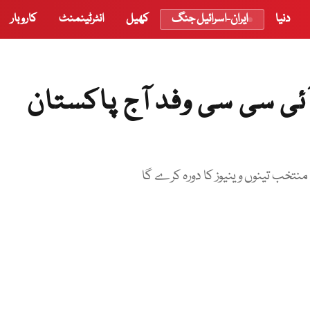
دنیا
ایران-اسرائیل جنگ
کھیل
انٹرٹینمنٹ
کاروبار
آئی سی سی وفد آج پاکستان
منتخب تینوں وینیوز کا دورہ کرے گا