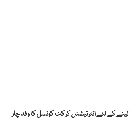
 لینے کے لئے انٹرنیشنل کرکٹ کونسل کا وفد چار