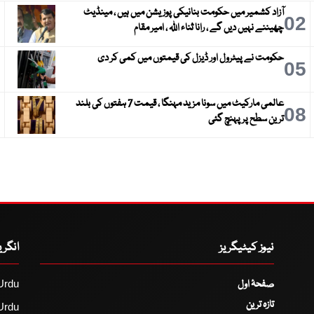
آزاد کشمیر میں حکومت بنانیکی پوزیشن میں ہیں ، مینڈیٹ
3
02
چھیننے نہیں دیں گے ، رانا ثناء اللہ ، امیر مقام
حکومت نے پیٹرول اور ڈیزل کی قیمتوں میں کمی کر دی
6
05
عالمی مارکیٹ میں سونا مزید مہنگا ، قیمت 7 ہفتوں کی بلند
9
08
ترین سطح پر پہنچ گئی
نیوز کیٹیگریز
انگر
صفحۂ اول
Urdu
تازہ ترین
Urdu