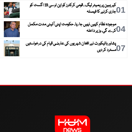
کیریبین پریمیئر لیگ ، قومی کرکٹرز کو این او سی 19 اگست کو
01
جاری کرنے کا فیصلہ
موجودہ نظام کہیں نہیں جا رہا، حکومت اپنی آئینی مدت مکمل
04
کرے گی، وزیر داخلہ
پشاور ہائیکورٹ نے افغان شہریوں کی عارضی قیام کی درخواستیں
07
مسترد کر دیں