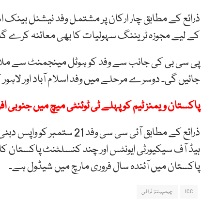
ذرائع کے مطابق چار ارکان پر مشتمل وفد نیشنل بینک ا
کے لیے مجوزہ ٹریننگ سہولیات کا بھی معائنہ کرے گا
پی سی بی کی جانب سے وفد کو ہوٹل مینجمنٹ سے ملاقات
جائیں گی۔ دوسرے مرحلے میں وفد اسلام آباد اور لاہور 
پاکستان ویمنز ٹیم کو پہلے ٹی ٹوئنٹی میچ میں جنوبی ا
ذرائع کے مطابق آئی سی سی و
پاکستان میں آئندہ سال فروری مارچ میں شیڈول ہے۔
ICC
چیمپیئنز ٹرافی