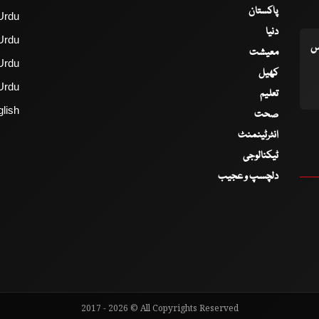
پاکستان
Urdu
دنیا
Urdu
اس
معیشت
Urdu
کھیل
Urdu
تعلیم
lish
صحت
انٹرٹینمنٹ
ٹیکنالوجی
دلچسپ و عجیب
2017 - 2026 © All Copyrights Reserved