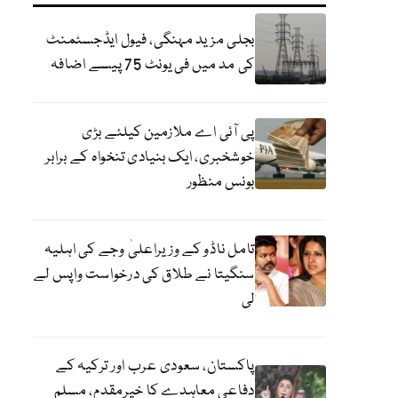
بجلی مزید مہنگی، فیول ایڈجسٹمنٹ
کی مد میں فی یونٹ 75 پیسے اضافہ
پی آئی اے ملازمین کیلئے بڑی
خوشخبری، ایک بنیادی تنخواہ کے برابر
بونس منظور
تامل ناڈو کے وزیراعلیٰ وجے کی اہلیہ
سنگیتا نے طلاق کی درخواست واپس لے
لی
پاکستان، سعودی عرب اور ترکیہ کے
دفاعی معاہدے کا خیرمقدم، مسلم