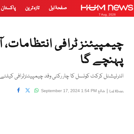
صفحۂ اول
تازہ ترین
پاکستان
7 Aug, 2026
چیمپیئنز ٹرافی انتظامات، 
پہنچے گا
انٹرنیشنل کرکٹ کونسل کا چار رکنی وفد چیمپیئنزٹرافی کیلئے 
|
شائع
September 17, 2024 1:54 PM
Lal Khan