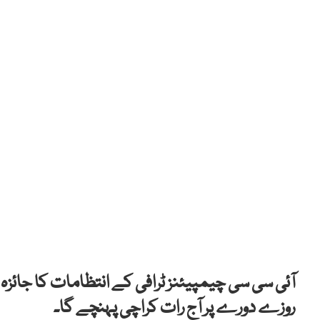
آئی سی سی چیمپیئنز ٹرافی کے انتظامات کا جائزہ
روزے دورے پر آج رات کراچی پہنچے گا۔