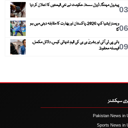
پیٹرول مہنگا، ڈیزل سستا، حکومت نے نئی قیمتوں کا اعلان کر دیا
0
ویمنز ایشیا کپ 2026، پاکستان اور بھارت کا مقابلہ دبئی میں ہو
0
گا
بانی پی ٹی آئی اور بشریٰ بی بی کی قیدِ تنہائی کیس، دلائل مکمل،
0
فیصلہ محفوظ
یزی سیکشنز
Pakistan News in 
Sports News in 