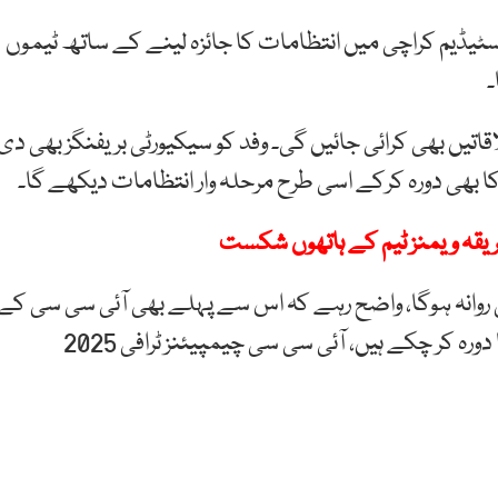
سٹیڈیم کراچی میں انتظامات کا جائزہ لینے کے ساتھ ٹیموں
۔
یں بھی کرائی جائیں گی۔ وفد کو سیکیورٹی بریفنگز بھی دی
کا بھی دورہ کرکے اسی طرح مرحلہ وار انتظامات دیکھے گا۔
فریقہ ویمنز ٹیم کے ہاتھوں شکست
فد 21 ستمبر کو واپس دبئی روانہ ہوگا، واضح رہے کہ اس سے پہلے بھی آئی سی سی کے
ہیڈ آف سیکیورٹی ایونٹس اور چند کنسلٹنٹ پاکستان کا دورہ کر چکے ہیں، آئی سی سی چیمپیئنز ٹرافی 2025