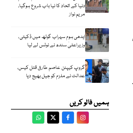
دنیا کے اتحاد کا نیا باب شروع ہوگیا،
مریم نواز
ایدھی ہوم سہراب گوٹھ میں ڈکیتی،
وزیراعلیٰ سندھ نے نوٹس لے لیا
گروپ کیپٹن عاصم طارق قتل کیس،
عدالت نے ملزم کو جیل بھیج دیا
ہمیں فالو کریں
WhatsApp
Twitter
Facebook
Facebook