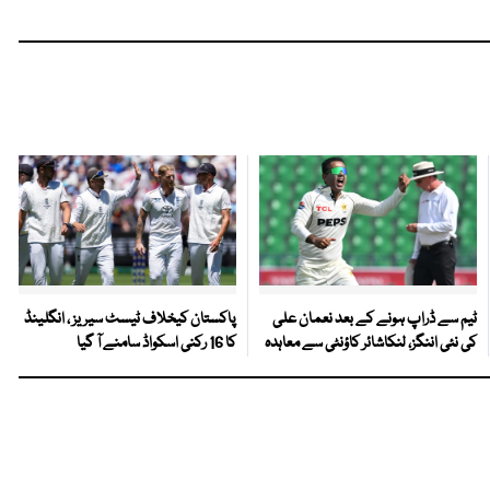
ٹیم سے ڈراپ ہونے کے بعد نعمان علی
پاکستان کیخلاف ٹیسٹ سیریز ، انگلینڈ
کی نئی اننگز، لنکاشائر کاؤنٹی سے معاہدہ
کا 16 رکنی اسکواڈ سامنے آ گیا