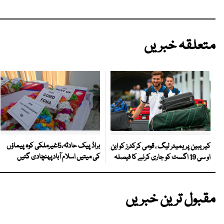
متعلقہ خبریں
براڈ پیک حادثہ،5غیرملکی کوہ پیماؤں
کیریبین پریمیئر لیگ ، قومی کرکٹرز کو این
کی میتیں اسلام آبادپہنچادی گئیں
او سی 19 اگست کو جاری کرنے کا فیصلہ
مقبول ترین خبریں