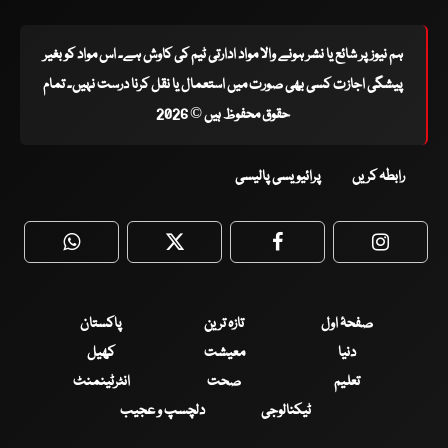
ہم نیوز پر شائع یا نشر ہونے والا مواد ادارتی ٹیم کی کاوش ہے۔ اس مواد کو بغیر
پیشگی اجازت کسی بھی صورت میں استعمال یا نقل کرنا درست نہیں۔ تمام
حقوق محفوظ ہیں © 2026
رابطہ کریں
پرائیویسی پالیسی
WhatsApp
Twitter
Facebook
Faceboo
صفحۂ اول
تازہ ترین
پاکستان
دنیا
معیشت
کھیل
تعلیم
صحت
انٹرٹینمنٹ
ٹیکنالوجی
دلچسپ و عجیب