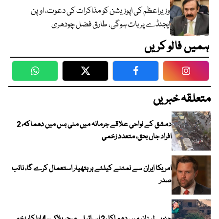
وزیراعظم کی اپوزیشن کو مذاکرات کی دعوت، اوپن
ایجنڈے پر بات ہوگی، طارق فضل چودھری
ہمیں فالو کریں
WhatsApp
Twitter
Facebook
Faceboo
متعلقہ خبریں
دمشق کے نواحی علاقے جرمانہ میں منی بس میں دھماکہ، 2
افراد جاں بحق، متعدد زخمی
امریکا ایران سے نمٹنے کیلئے ہر ہتھیار استعمال کرے گا، نائب
صدر
جنوبی لبنان میں دھماکا ، 2 اسرائیلی میجر ہلاک ، 4 اہلکار زخمی