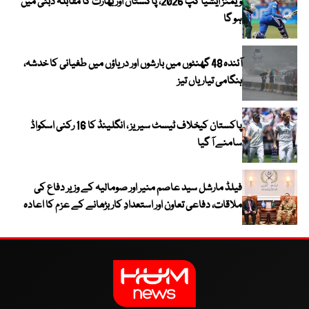
ویمنز ایشیا کپ 2026، پاکستان اور بھارت کا مقابلہ دبئی میں
ہو گا
آئندہ 48 گھنٹوں میں بارشوں اور دریاؤں میں طغیانی کا خدشہ،
ہنگامی تیاریاں تیز
پاکستان کیخلاف ٹیسٹ سیریز ، انگلینڈ کا 16 رکنی اسکواڈ
سامنے آ گیا
فیلڈ مارشل سید عاصم منیر اور صومالیہ کے وزیر دفاع کی
ملاقات، دفاعی تعاون اور استعدادِ کار بڑھانے کے عزم کا اعادہ