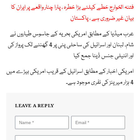
فتنہ الخوارج خطے کیلئے بڑا خطرہ ، پارا چنار واقعے پر ایران کا
بیان غیر ضروری ہے ، پاکستان
عرب میڈیا کے مطابق امریکی بحریہ کے جاسوس طیاروں نے
شام، لبنان اور اسرائیل کی ساحلی پٹی پر 4 گھنٹے تک پرواز کی
اور انٹیلی جنس ڈیٹا جمع کیا
امریکی اخبار کے مطابق اسرائیل کے قریب امریکی بیڑے میں
4 ہزار میرینز کی نفری موجود ہے۔
LEAVE A REPLY