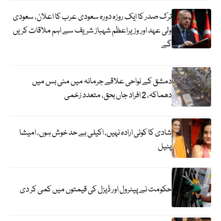
ترک صدر کا ایک روزہ دورہ سعودی عرب کا اعلان، سعودی
ولی عہد اور وزیراعظم شہباز شریف سے اہم ملاقات کریں
گے
دمشق کے نواحی علاقے جرمانہ میں منی بس میں
دھماکہ، 2 افراد جاں بحق، متعدد زخمی
شادی کا کوئی ارادہ نہیں، اکیلی بے حد خوش ہوں، امیشا
پٹیل
حکومت نے پیٹرول اور ڈیزل کی قیمتوں میں کمی کر دی