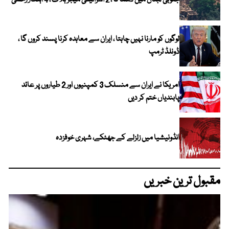
لوگوں کو مارنا نہیں چاہتا ، ایران سے معاہدہ کرنا پسند کروں گا ،
ڈونلڈ ٹرمپ
امریکا نے ایران سے منسلک 3 کمپنیوں اور 2 طیاروں پر عائد
پابندیاں ختم کر دیں
انڈونیشیا میں زلزلے کے جھٹکے، شہری خوفزدہ
مقبول ترین خبریں