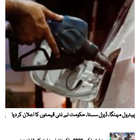
پیٹرول مہنگا، ڈیزل سستا، حکومت نے نئی قیمتوں کا اعلان کر دیا
پنج