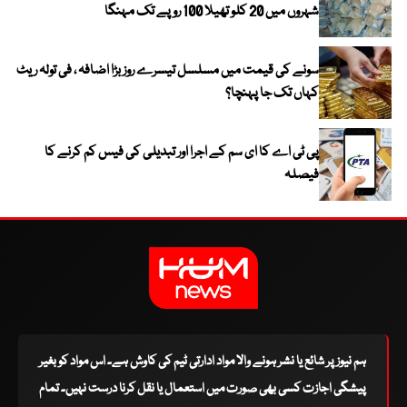
شہروں میں 20 کلو تھیلا 100 روپے تک مہنگا
سونے کی قیمت میں مسلسل تیسرے روز بڑا اضافہ ، فی تولہ ریٹ
کہاں تک جا پہنچا؟
پی ٹی اے کا ای سم کے اجرا اور تبدیلی کی فیس کم کرنے کا
فیصلہ
ہم نیوز پر شائع یا نشر ہونے والا مواد ادارتی ٹیم کی کاوش ہے۔ اس مواد کو بغیر
پیشگی اجازت کسی بھی صورت میں استعمال یا نقل کرنا درست نہیں۔ تمام