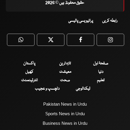
حقوق محفوظ ہیں © 2026
رابطہ کریں
پرائیویسی پالیسی
WhatsApp
Twitter
Facebook
Faceboo
صفحۂ اول
تازہ ترین
پاکستان
دنیا
معیشت
کھیل
تعلیم
صحت
انٹرٹینمنٹ
ٹیکنالوجی
دلچسپ و عجیب
Pakistan News in Urdu
Sports News in Urdu
Business News in Urdu