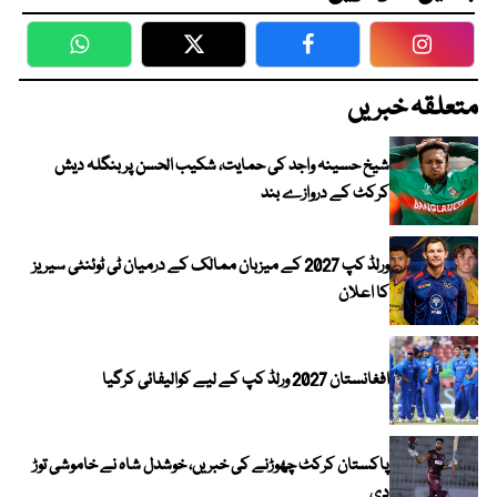
WhatsApp
Twitter
Facebook
Faceboo
متعلقہ خبریں
شیخ حسینہ واجد کی حمایت، شکیب الحسن پر بنگلہ دیش
کرکٹ کے دروازے بند
ورلڈ کپ 2027 کے میزبان ممالک کے درمیان ٹی ٹوئنٹی سیریز
کا اعلان
افغانستان 2027 ورلڈ کپ کے لیے کوالیفائی کرگیا
پاکستان کرکٹ چھوڑنے کی خبریں، خوشدل شاہ نے خاموشی توڑ
دی