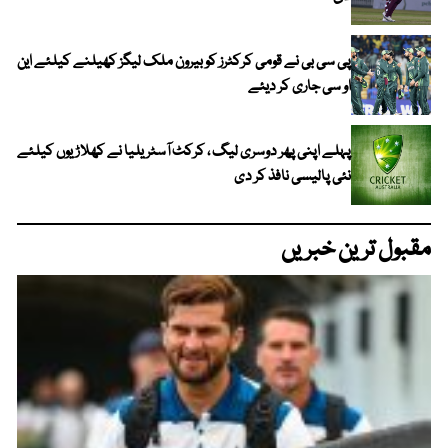
پی سی بی نے قومی کرکٹرز کو بیرون ملک لیگز کھیلنے کیلئے این
او سی جاری کر دیئے
پہلے اپنی پھر دوسری لیگ ، کرکٹ آسٹریلیا نے کھلاڑیوں کیلئے
نئی پالیسی نافذ کر دی
مقبول ترین خبریں