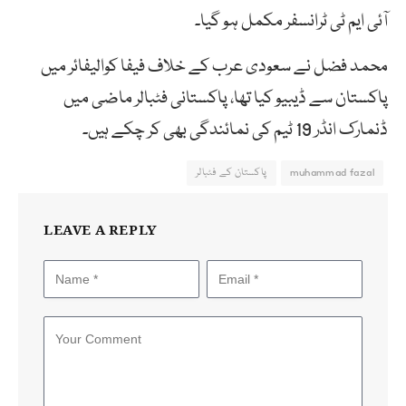
آئی ایم ٹی ٹرانسفر مکمل ہو گیا۔
محمد فضل نے سعودی عرب کے خلاف فیفا کوالیفائر میں
پاکستان سے ڈیبیو کیا تھا، پاکستانی فٹبالر ماضی میں
ڈنمارک انڈر 19 ٹیم کی نمائندگی بھی کر چکے ہیں۔
muhammad fazal
پاکستان کے فٹبالر
LEAVE A REPLY