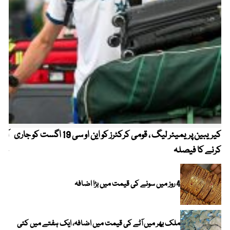
کیریبین پریمیئر لیگ ، قومی کرکٹرز کو این او سی 19 اگست کو جاری
آز
کرنے کا فیصلہ
چھی
4 روز میں سونے کی قیمت میں بڑا اضافہ
ملک بھر میں آٹے کی قیمت میں اضافہ، ایک ہفتے میں کئی