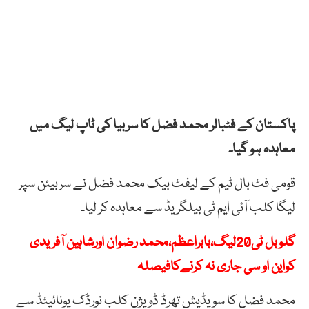
پاکستان کے فٹبالر محمد فضل کا سربیا کی ٹاپ لیگ میں
معاہدہ ہو گیا۔
قومی فٹ بال ٹیم کے لیفٹ بیک محمد فضل نے سربیئن سپر
لیگا کلب آئی ایم ٹی بیلگریڈ سے معاہدہ کر لیا۔
گلوبل ٹی20لیگ،بابراعظم،محمد رضوان اورشاہین آفریدی
کواین او سی جاری نہ کرنےکافیصلہ
محمد فضل کا سویڈیش تھرڈ ڈویژن کلب نورڈک یونائیٹڈ سے