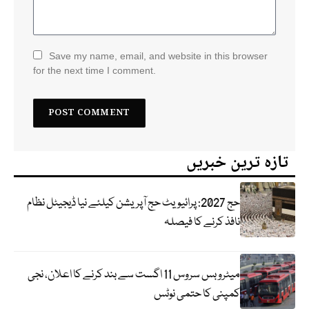
Save my name, email, and website in this browser
for the next time I comment.
تازہ ترین خبریں
حج 2027: پرائیویٹ حج آپریشن کیلئے نیا ڈیجیٹل نظام
نافذ کرنے کا فیصلہ
میٹرو بس سروس 11 اگست سے بند کرنے کا اعلان، نجی
کمپنی کا حتمی نوٹس