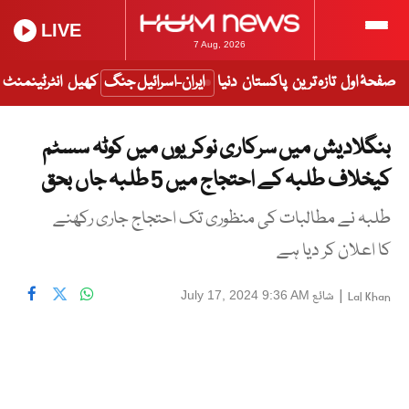
LIVE
7 Aug, 2026
صفحۂ اول
تازہ ترین
پاکستان
دنیا
ایران-اسرائیل جنگ
کھیل
انٹرٹینمنٹ
بنگلادیش میں سرکاری نوکریوں میں کوٹہ سسٹم
کیخلاف طلبہ کے احتجاج میں 5 طلبہ جاں بحق
طلبہ نے مطالبات کی منظوری تک احتجاج جاری رکھنے
کا اعلان کر دیا ہے
|
شائع
July 17, 2024 9:36 AM
Lal Khan