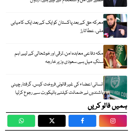
خطے کے امن و استحکام کے لیے ہے، اردوان
معرکہ حق کے بعد پاکستان کو ایک کے بعد ایک کامیابی
ملی، عطا تارڑ
مکہ دفاعی معاہدہ امن، ترقی اور خوشحالی کے لیے اہم
سنگِ میل ہے،سعودی وزیر خارجہ
انسانی اعضاء کی غیر قانونی فروخت کیس، گرفتار چینی
باشندوں نے ضمانت کیلئے ہائیکورٹ سے رجوع کرلیا
ہمیں فالو کریں
WhatsApp
Twitter
Facebook
Faceboo