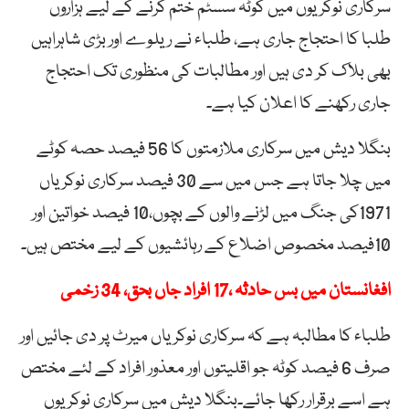
سرکاری نوکریوں میں کوٹہ سسٹم ختم کرنے کے لیے ہزاروں
طلبا کا احتجاج جاری ہے، طلباء نے ریلوے اور بڑی شاہراہیں
بھی بلاک کر دی ہیں اور مطالبات کی منظوری تک احتجاج
جاری رکھنے کا اعلان کیا ہے۔
بنگلا دیش میں سرکاری ملازمتوں کا 56 فیصد حصہ کوٹے
میں چلا جاتا ہے جس میں سے 30 فیصد سرکاری نوکریاں
1971کی جنگ میں لڑنے والوں کے بچوں،10 فیصد خواتین اور
10فیصد مخصوص اضلاع کے رہائشیوں کے لیے مختص ہیں۔
افغانستان میں بس حادثہ ،17 افراد جاں بحق، 34 زخمی
طلباء کا مطالبہ ہے کہ سرکاری نوکریاں میرٹ پر دی جائیں اور
صرف 6 فیصد کوٹہ جو اقلیتوں اور معذور افراد کے لئے مختص
ہے اسے برقرار رکھا جائے۔بنگلا دیش میں سرکاری نوکریوں