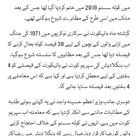
میں کوٹہ سسٹم 2018 میں ختم کردیا گیا تھا جس کے بعد
ملک میں اسی طرح کے مظاہرے شروع ہوگئے تھے۔
گزشتہ ماہ ہائیکورٹ نے سرکاری نوکریوں میں 1971 کی جنگ
میں لڑنے والوں کے بچوں کے لیے 30 فیصد کوٹہ بحال کرنے کا
فیصلہ دیا تھا جس کے بعد مظاہروں کا سلسلہ شروع ہوگیا۔
اب بنگلادیش کی سپریم کورٹ نے ہائیکورٹ کے فیصلے کو 4
ہفتوں کے لیے معطل کردیا ہے اور کہا ہے کہ اس معاملے پر
4 ہفتوں بعد فیصلہ سنایا جائے گا۔
دوسری جانب وزیر اعظم حسینہ واجد نے یہ کہتے ہوئے طلبہ
کے مطالبات ماننے سے انکار کردیا ہے کہ معاملہ اب سپریم
کورٹ میں ہے، انہوں نے کوٹہ سسٹم کے خلاف احتجاج کرنے
والوں کو رضاکار قرار دیا۔خیال رہے کہ بنگلا دیش میں رضاکار