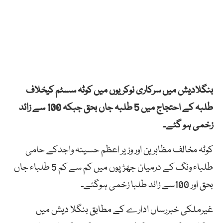
بنگلادیش میں سرکاری نوکریوں میں کوٹہ سسٹم کیخلاف
طلبہ کے احتجاج میں 5 طلبہ جاں بحق جبکہ 100 سے زائد
زخمی ہو گئے۔
کوٹہ مخالف مظاہرین اور وزیر اعظم حسینہ واجدکے حامی
طلباء ونگ کے درمیان جھڑ پوں میں کم سے کم 5 طلباء جاں
بحق اور 100سے زائد طلبا زخمی ہوگئے۔
غیرملکی خبررساں ادارے کے مطابق بنگلا دیش میں