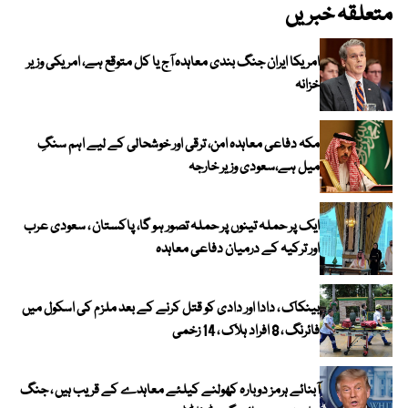
متعلقہ خبریں
امریکا ایران جنگ بندی معاہدہ آج یا کل متوقع ہے، امریکی وزیر
خزانہ
مکہ دفاعی معاہدہ امن، ترقی اور خوشحالی کے لیے اہم سنگِ
میل ہے،سعودی وزیر خارجہ
ایک پر حملہ تینوں پر حملہ تصور ہو گا، پاکستان ، سعودی عرب
اور ترکیہ کے درمیان دفاعی معاہدہ
بینکاک ، دادا اور دادی کو قتل کرنے کے بعد ملزم کی اسکول میں
فائرنگ ، 8 افراد ہلاک ، 14 زخمی
آبنائے ہرمز دوبارہ کھولنے کیلئے معاہدے کے قریب ہیں ، جنگ