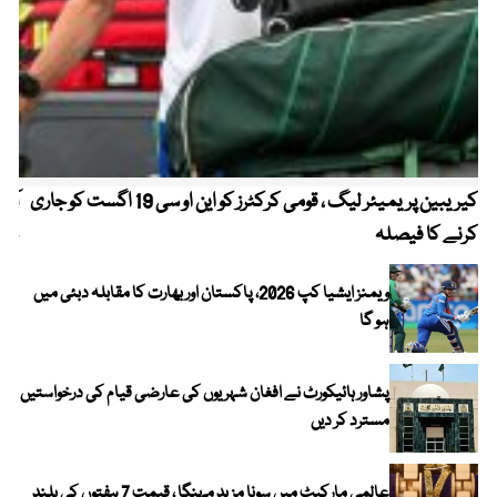
کیریبین پریمیئر لیگ ، قومی کرکٹرز کو این او سی 19 اگست کو جاری
آز
کرنے کا فیصلہ
چھی
ویمنز ایشیا کپ 2026، پاکستان اور بھارت کا مقابلہ دبئی میں
ہو گا
پشاور ہائیکورٹ نے افغان شہریوں کی عارضی قیام کی درخواستیں
مسترد کر دیں
عالمی مارکیٹ میں سونا مزید مہنگا ، قیمت 7 ہفتوں کی بلند