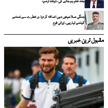
جلد ختم ہو جائے گی ، ڈونلڈ ٹرمپ
جنگی صلاحیتوں میں اضافہ کر دیا ، ہر خطرے سے نمٹنے
کیلئے تیار ہیں ، ایرانی فوج
مقبول ترین خبریں