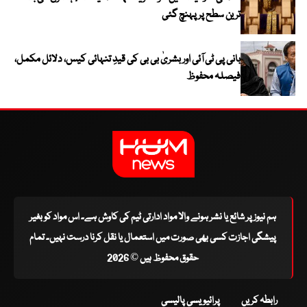
ترین سطح پر پہنچ گئی
بانی پی ٹی آئی اور بشریٰ بی بی کی قیدِ تنہائی کیس، دلائل مکمل،
فیصلہ محفوظ
ہم نیوز پر شائع یا نشر ہونے والا مواد ادارتی ٹیم کی کاوش ہے۔ اس مواد کو بغیر
پیشگی اجازت کسی بھی صورت میں استعمال یا نقل کرنا درست نہیں۔ تمام
حقوق محفوظ ہیں © 2026
رابطہ کریں
پرائیویسی پالیسی