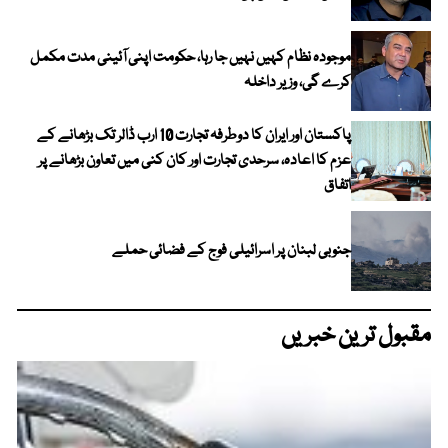
موجودہ نظام کہیں نہیں جا رہا، حکومت اپنی آئینی مدت مکمل
کرے گی، وزیر داخلہ
پاکستان اور ایران کا دوطرفہ تجارت 10 ارب ڈالر تک بڑھانے کے
عزم کا اعادہ، سرحدی تجارت اور کان کنی میں تعاون بڑھانے پر
اتفاق
جنوبی لبنان پر اسرائیلی فوج کے فضائی حملے
مقبول ترین خبریں