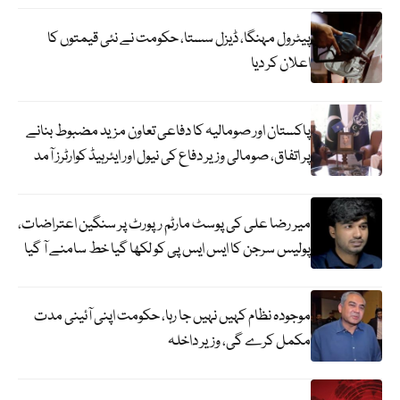
پیٹرول مہنگا، ڈیزل سستا، حکومت نے نئی قیمتوں کا
اعلان کر دیا
پاکستان اور صومالیہ کا دفاعی تعاون مزید مضبوط بنانے
پر اتفاق، صومالی وزیر دفاع کی نیول اور ایئرہیڈ کوارٹرز آمد
میر رضا علی کی پوسٹ مارٹم رپورٹ پر سنگین اعتراضات،
پولیس سرجن کا ایس ایس پی کو لکھا گیا خط سامنے آ گیا
موجودہ نظام کہیں نہیں جا رہا، حکومت اپنی آئینی مدت
مکمل کرے گی، وزیر داخلہ