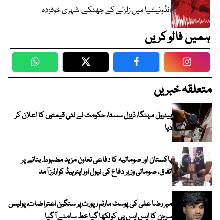
انڈونیشیا میں زلزلے کے جھٹکے، شہری خوفزدہ
ہمیں فالو کریں
WhatsApp
Twitter
Facebook
Faceboo
متعلقہ خبریں
پیٹرول مہنگا، ڈیزل سستا، حکومت نے نئی قیمتوں کا اعلان کر
دیا
پاکستان اور صومالیہ کا دفاعی تعاون مزید مضبوط بنانے پر
اتفاق، صومالی وزیر دفاع کی نیول اور ایئرہیڈ کوارٹرز آمد
میر رضا علی کی پوسٹ مارٹم رپورٹ پر سنگین اعتراضات، پولیس
سرجن کا ایس ایس پی کو لکھا گیا خط سامنے آ گیا