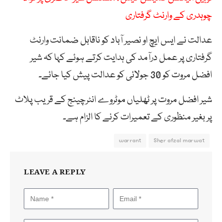
چوہدری کے وارنٹ گرفتاری
عدالت نے ایس ایچ او نصیر آباد کو ناقابل ضمانت وارنٹ
گرفتاری پر عمل درآمد کی ہدایت کرتے ہوئے کہا کہ شیر
افضل مروت کو 30 جولائی کو عدالت پیش کیا جائے۔
شیر افضل مروت پر ٹھلیاں موٹروے انٹرچینج کے قریب پلاٹ
پر بغیر منظوری کے تعمیرات کرنے کا الزام ہے۔
warrant
Sher afzal marwat
LEAVE A REPLY