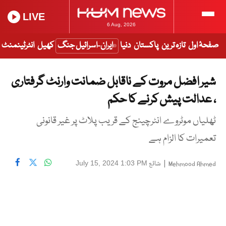
LIVE
6 Aug, 2026
صفحۂ اول
تازہ ترین
پاکستان
دنیا
ایران-اسرائیل جنگ
کھیل
انٹرٹینمنٹ
شیر افضل مروت کے ناقابل ضمانت وارنٹ گرفتاری
، عدالت پیش کرنے کا حکم
ٹھلیاں موٹروے انٹرچینج کے قریب پلاٹ پر غیر قانونی
تعمیرات کا الزام ہے
|
شائع
July 15, 2024 1:03 PM
Mehmood Ahmed