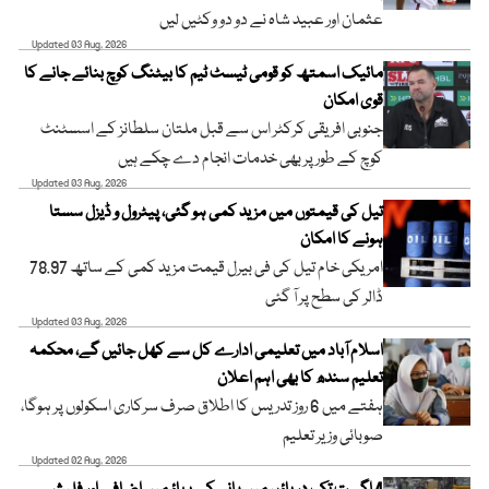
عثمان اور عبید شاہ نے دو دو وکٹیں لیں
Updated 03 Aug, 2026
مائیک اسمتھ کو قومی ٹیسٹ ٹیم کا بیٹنگ کوچ بنائے جانے کا
قوی امکان
جنوبی افریقی کرکٹر اس سے قبل ملتان سلطانز کے اسسٹنٹ
کوچ کے طور پر بھی خدمات انجام دے چکے ہیں
Updated 03 Aug, 2026
تیل کی قیمتوں میں مزید کمی ہو گئی، پیٹرول و ڈیزل سستا
ہونے کا امکان
امریکی خام تیل کی فی بیرل قیمت مزید کمی کے ساتھ 78.97
ڈالر کی سطح پر آ گئی
Updated 03 Aug, 2026
اسلام آباد میں تعلیمی ادارے کل سے کھل جائیں گے، محکمہ
تعلیم سندھ کا بھی اہم اعلان
ہفتے میں 6 روز تدریس کا اطلاق صرف سرکاری اسکولوں پر ہوگا،
صوبائی وزیر تعلیم
Updated 02 Aug, 2026