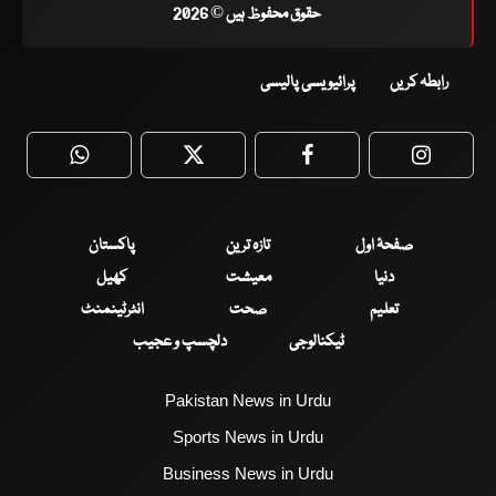
حقوق محفوظ ہیں © 2026
رابطہ کریں
پرائیویسی پالیسی
WhatsApp
Twitter
Facebook
Faceboo
صفحۂ اول
تازہ ترین
پاکستان
دنیا
معیشت
کھیل
تعلیم
صحت
انٹرٹینمنٹ
ٹیکنالوجی
دلچسپ و عجیب
Pakistan News in Urdu
Sports News in Urdu
Business News in Urdu