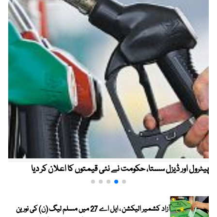
پیٹرول اور ڈیزل سستا، حکومت نے نئی قیمتوں کا اعلان کر دیا
آزاد کشمیر الیکشن ، ایل اے 27 میں مسلم لیگ (ن) کی نورین