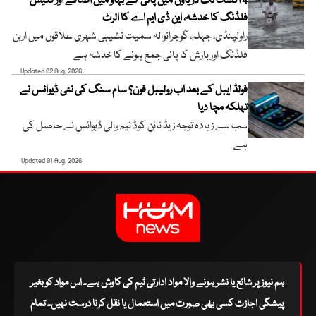
4 اگست تک دریاؤں میں پانی کے بہاؤ میں اضافے اور فلیش
فلڈنگ کا خدشہ، این ڈی ایم اے کا الرٹ
راولپنڈی، جہلم، گوجرانوالہ سمیت نشیبی شہری علاقوں میں اربن
فلڈنگ اور بارش کا پانی جمع ہونے کا خدشہ ہے
Updated 02 Aug, 2026
فولڈ ایبل کے بعد اب رولیبل فون؟ سام سنگ کی نئی ڈیوائس نے
تہلکہ مچا دیا
سب سے زیادہ توجہ زیڈ نائن کوڈ نیم والی ڈیوائس نے حاصل کی
ہے
Updated 01 Aug, 2026
ہم نیوز پر شائع یا نشر ہونے والا مواد ادارتی ٹیم کی کاوش ہے۔ اس مواد کو بغیر
پیشگی اجازت کسی بھی صورت میں استعمال یا نقل کرنا درست نہیں۔ تمام