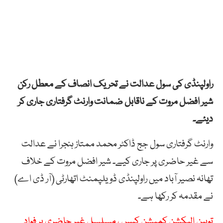
راولپنڈی کی سول عدالت نے تحریک انصاف کے معطل رکن
شیر افضل مروت کے ناقابل ضمانت وارنٹ گرفتاری جاری کر
دیئے۔
وارنٹ گرفتاری سول جج ڈاکٹر محمد ممتاز ہنجرا نے عدالت
سے غیر حاضری پر جاری کیے۔ شیر افضل مروت کے خلاف
تھانہ نصیر آباد میں راولپنڈی ڈویلپمنٹ اتھارٹی (آر ڈی اے)
نے مقدمہ کر رکھا ہے۔
توہین الیکشن کمیشن کیس ، مسلسل غیر حاضری پر فواد