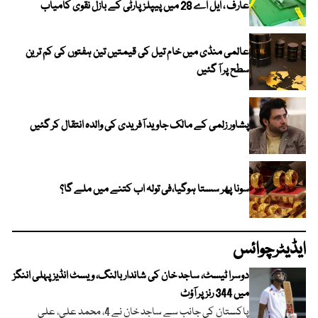
عارف ، ایل اے 28 میں پیپلز پارٹی کے بازل نقوی کامیاب
عالمی منڈی میں خام تیل کی قیمتیں تین ہفتوں کی کم ترین
سطح پر آ گئیں
پشاور زلمی کے مالک جاوید آفریدی کی والدہ انتقال کر گئیں
سونا پھر سستا ہوگیا،فی تولہ اب کتنے میں ملے گا؟
ایڈیٹرچوائس
دوسرا ٹیسٹ، ساجد خان کی شاندار بالنگ، ویسٹ انڈیز پہلی اننگز
میں 344 رنز پر آؤٹ
پاکستان کی جانب سے ساجد خان نے 4، محمد علی، علی