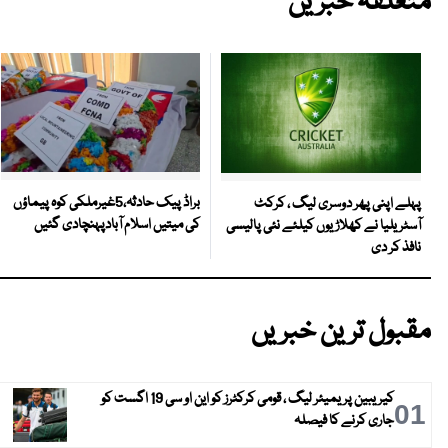
متعلقہ خبریں
براڈ پیک حادثہ،5غیرملکی کوہ پیماؤں
پہلے اپنی پھر دوسری لیگ ، کرکٹ
کی میتیں اسلام آبادپہنچادی گئیں
آسٹریلیا نے کھلاڑیوں کیلئے نئی پالیسی
نافذ کر دی
مقبول ترین خبریں
کیریبین پریمیئر لیگ ، قومی کرکٹرز کو این او سی 19 اگست کو
01
جاری کرنے کا فیصلہ