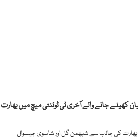
ان کھیلے جانے والے آخری ٹی ٹوئنٹی میچ میں بھارت
، بھارت کی جانب سے شبھمن گل اور شاسوی جیسوال