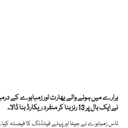
ہرارے میں ہونے والے بھارت اور زمبابوے کے درمی
نے ایک بال پر 13 رنز بنا کر منفرد ریکارڈ بنا ڈالا۔
ٹاس زمبابوے نے جیتا اور پہلے فیلڈنگ کا فیصلہ کیا