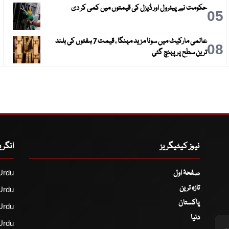
حکومت نے پیٹرول اور ڈیزل کی قیمتوں میں کمی کر دی
6
05
عالمی مارکیٹ میں سونا مزید مہنگا ، قیمت 7 ہفتوں کی بلند
9
08
ترین سطح پر پہنچ گئی
نیوز کیٹیگریز
انگر
صفحۂ اول
Urdu
تازہ ترین
Urdu
پاکستان
Urdu
دنیا
Urdu
اس