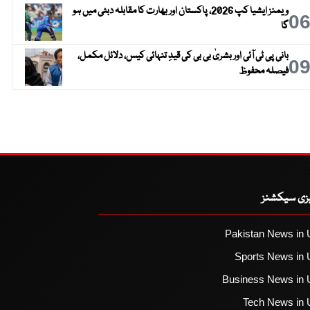
ویمنز ایشیا کپ 2026، پاکستان اور بھارت کا مقابلہ دبئی میں ہو
0
گا
بانی پی ٹی آئی اور بشریٰ بی بی کی قیدِ تنہائی کیس، دلائل مکمل،
0
فیصلہ محفوظ
یزی سیکشنز
Pakistan News in 
Sports News in 
Business News in 
Tech News in 