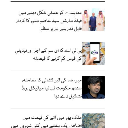
معاہدے کو عملی شکل دینے میں
فیلڈ مارشل سید عاصم منیر کا کردار
قابل قدر ہے، وزیراعظم
پی ٹی اے کا ای سم کے اجرا اور تبدیلی
کی فیس کم کرنے کا فیصلہ
میر رضا کی قبر کشائی کا معاملہ،
سندھ حکومت نے نیا میڈیکل بورڈ
تشکیل دے دیا
ملک بھر میں آٹے کی قیمت میں
اضافہ، ایک ہفتے میں کئی شہروں میں