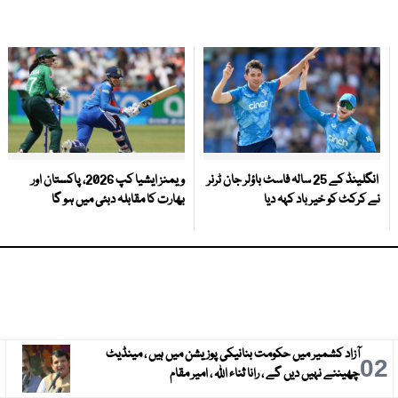
انگلینڈ کے 25 سالہ فاسٹ باؤلر جان ٹرنر
ویمنز ایشیا کپ 2026، پاکستان اور
نے کرکٹ کو خیر باد کہہ دیا
بھارت کا مقابلہ دبئی میں ہو گا
آزاد کشمیر میں حکومت بنانیکی پوزیشن میں ہیں ، مینڈیٹ
3
02
چھیننے نہیں دیں گے ، رانا ثناء اللہ ، امیر مقام