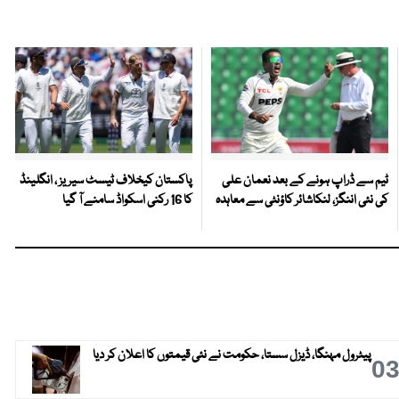
ٹیم سے ڈراپ ہونے کے بعد نعمان علی
پاکستان کیخلاف ٹیسٹ سیریز ، انگلینڈ
کی نئی اننگز، لنکاشائر کاؤنٹی سے معاہدہ
کا 16 رکنی اسکواڈ سامنے آ گیا
پیٹرول مہنگا، ڈیزل سستا، حکومت نے نئی قیمتوں کا اعلان کر دیا
0