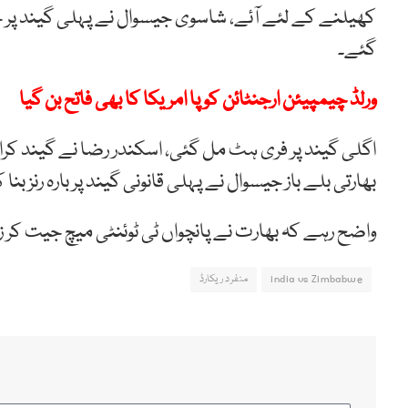
کھیلنے کے لئے آئے، شاسوی جیسوال نے پہلی گیند پر چھ
گئے۔
ورلڈ چیمپیئن ارجنٹائن کوپا امریکا کا بھی فاتح بن گیا
اگلی گیند پر فری ہٹ مل گئی، اسکندر رضا نے گیند کرائ
بھارتی بلے باز جیسوال نے پہلی قانونی گیند پر بارہ رنز بنا کر تا
واضح رہے کہ بھارت نے پانچواں ٹی ٹوئنٹی میچ جیت کر زمبابوے ک
india vs Zimbabwe
منفرد ریکارڈ