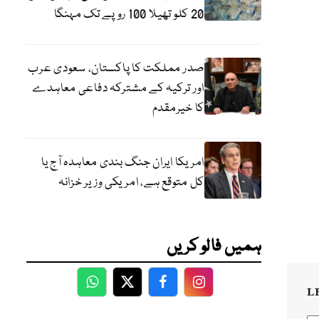
20 کلو تھیلا 100 روپے تک مہنگا
صدر مملکت کا پاکستان، سعودی عرب
اور ترکیہ کے مشترکہ دفاعی معاہدے
کا خیرمقدم
امریکا ایران جنگ بندی معاہدہ آج یا
کل متوقع ہے، امریکی وزیر خزانہ
ہمیں فالو کریں
L
WhatsApp
Twitter
Facebook
Facebook