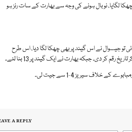
کا لگایا، نو بال ہونے کی وجہ سے بھارت کے سات رنز ہو
ی تو جیسوال نے اس گیند پر بھی چھکا لگا دیا، اس طرح
ریخ رقم کر دی، جبکہ بھارت نے ایک گیند پر 13 بنا لئے۔
ے خلاف سیریز 4-1 سے جیت لی۔
EAVE A REPLY