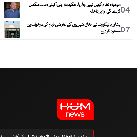
موجودہ نظام کہیں نہیں جا رہا، حکومت اپنی آئینی مدت مکمل
04
کرے گی، وزیر داخلہ
پشاور ہائیکورٹ نے افغان شہریوں کی عارضی قیام کی درخواستیں
07
مسترد کر دیں
ہم نیوز پر شائع یا نشر ہونے والا مواد ادارتی ٹیم کی کاوش ہے۔ 