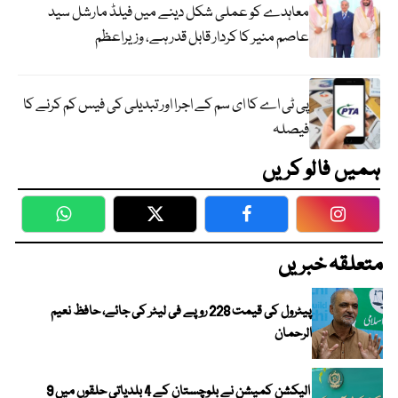
معاہدے کو عملی شکل دینے میں فیلڈ مارشل سید
عاصم منیر کا کردار قابل قدر ہے، وزیراعظم
پی ٹی اے کا ای سم کے اجرا اور تبدیلی کی فیس کم کرنے کا
فیصلہ
ہمیں فالو کریں
WhatsApp
Twitter
Facebook
Faceboo
متعلقہ خبریں
پیٹرول کی قیمت 228 روپے فی لیٹر کی جائے، حافظ نعیم
الرحمان
الیکشن کمیشن نے بلوچستان کے 4 بلدیاتی حلقوں میں 9