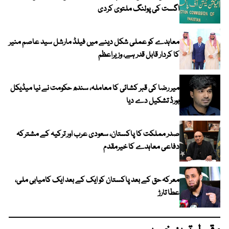
اگست کی پولنگ ملتوی کردی
معاہدے کو عملی شکل دینے میں فیلڈ مارشل سید عاصم منیر
کا کردار قابل قدر ہے، وزیراعظم
میر رضا کی قبر کشائی کا معاملہ، سندھ حکومت نے نیا میڈیکل
بورڈ تشکیل دے دیا
صدر مملکت کا پاکستان، سعودی عرب اور ترکیہ کے مشترکہ
دفاعی معاہدے کا خیرمقدم
معرکہ حق کے بعد پاکستان کو ایک کے بعد ایک کامیابی ملی،
عطا تارڑ