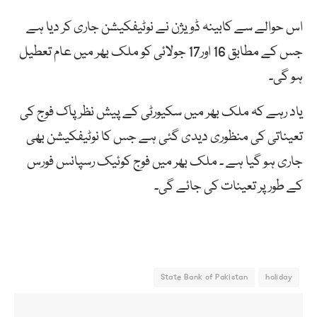
اس حوالے سے کابینہ ڈویژن نے نوٹیفکیشن جاری کر دیا ہے
جس کے مطابق 16 اور17 جولائی کو ملک بھر میں عام تعطیل
ہو گی۔
یاد رہے کہ ملک بھر میں سکیورٹی کے پیش نظر پاک فوج کی
تعیناتی کی منظوری دیدی گئی ہے جس کا نوٹیفکیشن بھی
جاری ہو گیا ہے ۔ ملک بھر میں فوج کوئیک رسپانس فورس
کے طور پر تعینات کی جائے گی۔
State Bank of Pakistan
holiday