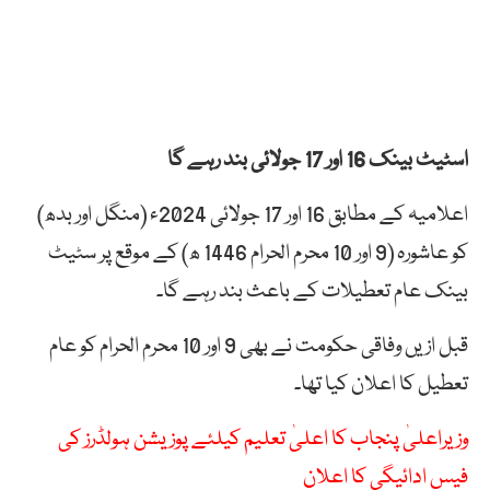
اسٹیٹ بینک 16 اور 17 جولائی بند رہے گا
اعلامیہ کے مطابق 16 اور 17 جولائی 2024ء (منگل اور بدھ)
کو عاشورہ (9 اور 10 محرم الحرام 1446 ھ) کے موقع پر سٹیٹ
بینک عام تعطیلات کے باعث بند رہے گا۔
قبل ازیں وفاقی حکومت نے بھی 9 اور 10 محرم الحرام کو عام
تعطیل کا اعلان کیا تھا۔
وزیراعلیٰ پنجاب کا اعلیٰ تعلیم کیلئے پوزیشن ہولڈرز کی
فیس ادائیگی کا اعلان