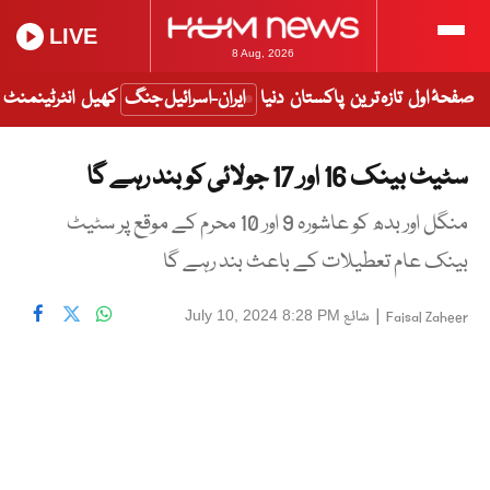
LIVE
8 Aug, 2026
صفحۂ اول
تازہ ترین
پاکستان
دنیا
ایران-اسرائیل جنگ
کھیل
انٹرٹینمنٹ
سٹیٹ بینک 16 اور 17 جولائی کو بند رہے گا
منگل اور بدھ کو عاشورہ 9 اور 10 محرم کے موقع پر سٹیٹ
بینک عام تعطیلات کے باعث بند رہے گا
|
شائع
July 10, 2024 8:28 PM
Faisal Zaheer