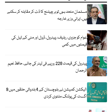
مسلمان متحد ہوں تو ہر چیلنج کا ڈٹ کر مقابلہ کر سکتے
ہیں، ایرانی وزیر خارجہ
عوام کو جزوی ریلیف، پیٹرول، ڈیزل اور مٹی کے تیل کی
قیمتوں میں کمی
پیٹرول کی قیمت 228 روپے فی لیٹر کی جائے، حافظ نعیم
الرحمان
الیکشن کمیشن نے بلوچستان کے 4 بلدیاتی حلقوں میں 9
اگست کی پولنگ ملتوی کردی