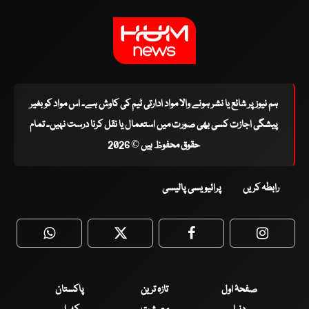
ہم نیوز پر شائع یا نشر ہونے والا مواد ادارتی ٹیم کی کاوش ہے۔ اس مواد کو بغیر
پیشگی اجازت کسی بھی صورت میں استعمال یا نقل کرنا درست نہیں۔ تمام
حقوق محفوظ ہیں © 2026
رابطہ کریں
پرائیویسی پالیسی
WhatsApp
Twitter
Facebook
Faceboo
صفحۂ اول
تازہ ترین
پاکستان