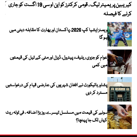
کیریبین پریمیئر لیگ ، قومی کرکٹرز کو این او سی 19 اگست کو جاری
آز
کرنے کا فیصلہ
چھی
ویمنز ایشیا کپ 2026، پاکستان اور بھارت کا مقابلہ دبئی میں
ہو گا
عوام کو جزوی ریلیف، پیٹرول، ڈیزل اور مٹی کے تیل کی قیمتوں
میں کمی
پشاور ہائیکورٹ نے افغان شہریوں کی عارضی قیام کی درخواستیں
مسترد کر دیں
سونے کی قیمت میں مسلسل تیسرے روز بڑا اضافہ ، فی تولہ ریٹ
کہاں تک جا پہنچا؟