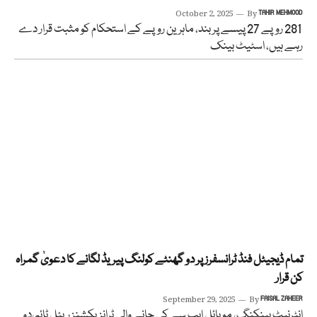
October 2, 2025
By
TAHIR MEHMOOD
281 روپے 27 پیسے پر بند، ماہرین روپے کے استحکام کو مثبت قرار دے
رہے ہیں، اسٹیٹ بینک
تمام ڈیجیٹل فنڈ ٹرانسفرز پر دو گھنٹے کولنگ پیریڈ لگانے کا دعویٰ گمراہ
کن قرار
September 29, 2025
By
FAISAL ZAHEER
انٹرنیٹ بینکنگ، موبائل ایپ سے کی جانے والی ٹرانزیکشنز ریئل ٹائم،دو