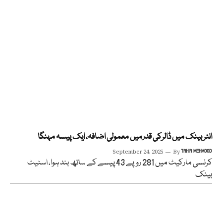
انٹربینک میں ڈالرکی قدرمیں معمولی اضافہ، ایک پیسہ مہنگا
September 24, 2025
By
TAHIR MEHMOOD
کرنسی مارکیٹ میں 281 روپے 43 پیسے کے ساتھ بند ہوا، اسٹیٹ
بینک