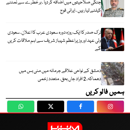
جنگی صلاحیتوں میں اضافہ کر دیا ، ہر خطرے سے نمٹنے
کیلئے تیار ہیں ، ایرانی فوج
ترک صدر کا ایک روزہ دورہ سعودی عرب کا اعلان، سعودی
ولی عہد اور وزیراعظم شہباز شریف سے اہم ملاقات کریں
گے
دمشق کے نواحی علاقے جرمانہ میں منی بس میں
دھماکہ، 2 افراد جاں بحق، متعدد زخمی
ہمیں فالو کریں
WhatsApp
Twitter
Facebook
Faceboo