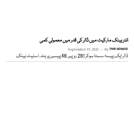
انٹربینک مارکیٹ میں ڈالر کی قدر میں معمولی کمی
September 19, 2025
By
TAHIR MEHMOOD
ڈالر ایک پیسہ سستا ہوکر 281 روپے 46 پیسے پر بند، اسٹیٹ بینک