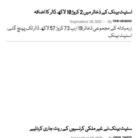
اسٹیٹ بینک کے ذخائر میں 2 کروڑ 10 لاکھ ڈالر کا اضافہ
September 18, 2025
By
TAHIR MEHMOOD
زرمبادلہ کے مجموعی ذخائر 19 ارب 73 کروڑ 57 لاکھ ڈالر تک پہنچ گئے،
اسٹیٹ بینک
سٹیٹ بینک نے غیر ملکی کرنسیوں کے ریٹ جاری کردئیے
FAISAL ZAHEER