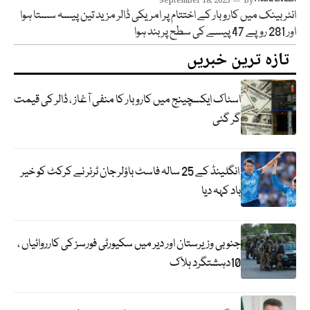
September 18, 2025
By
انٹربینک میں کاروبار کے اختتام پر امریکی ڈالر مزید تین پیسہ سستا ہوا
اور 281 روپے 47 پیسے کی سطح پر بند ہوا
تازہ ترین خبریں
اسٹاک ایکسچینج میں کاروبار کا منفی آغاز ، ڈالر کی قیمت
گر گئی
انگلینڈ کے 25 سالہ فاسٹ باؤلر جان ٹرنر نے کرکٹ کو خیر
باد کہہ دیا
جنوبی وزیرستان اور دیر میں سکیورٹی فورسز کی کارروائیاں ،
10دہشتگرد ہلاک