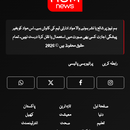
ہم نیوز پر شائع یا نشر ہونے والا مواد ادارتی ٹیم کی کاوش ہے۔ اس مواد کو بغیر
پیشگی اجازت کسی بھی صورت میں استعمال یا نقل کرنا درست نہیں۔ تمام
حقوق محفوظ ہیں © 2026
رابطہ کریں
پرائیویسی پالیسی
WhatsApp
Twitter
Facebook
Faceboo
صفحۂ اول
تازہ ترین
پاکستان
دنیا
معیشت
کھیل
تعلیم
صحت
انٹرٹینمنٹ