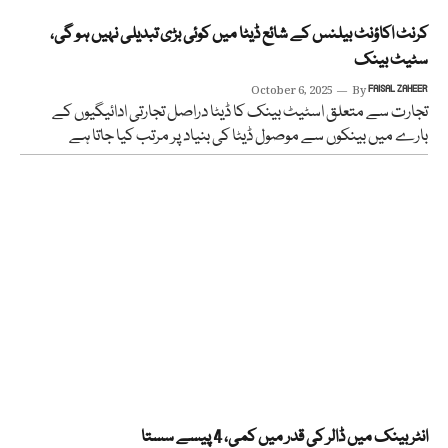
کرنٹ اکاؤنٹ بیلنس کے شائع ڈیٹا میں کوئی بڑی تبدیلی نہیں ہو گی،
سٹیٹ بینک
October 6, 2025
By
FAISAL ZAHEER
تجارت سے متعلق اسٹیٹ بینک کا ڈیٹا دراصل تجارتی ادائیگیوں کے
بارے میں بینکوں سے موصول ڈیٹا کی بنیاد پر مرتب کیا جاتا ہے
انٹربینک میں ڈالر کی قدر میں کمی، 4 پیسے سستا