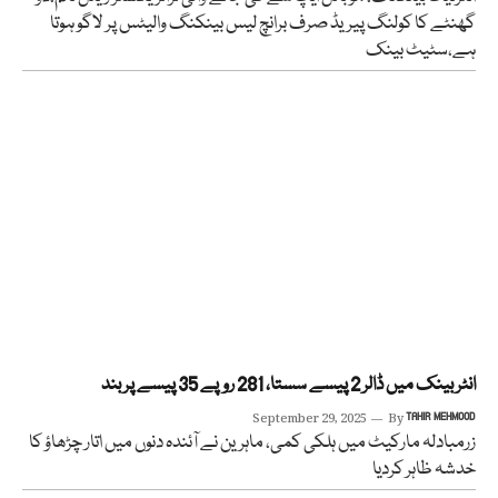
گھنٹے کا کولنگ پیریڈ صرف برانچ لیس بینکنگ والیٹس پر لاگو ہوتا
ہے،سٹیٹ بینک
انٹربینک میں ڈالر 2 پیسے سستا، 281 روپے 35 پیسے پر بند
September 29, 2025
By
TAHIR MEHMOOD
زرمبادلہ مارکیٹ میں ہلکی کمی، ماہرین نے آئندہ دنوں میں اتار چڑھاؤ کا
خدشہ ظاہر کردیا