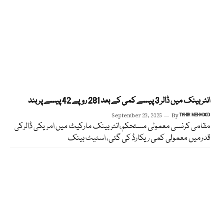
انٹربینک میں ڈالر 3 پیسے کمی کے بعد 281 روپے 42 پیسے پربند
September 23, 2025
By
TAHIR MEHMOOD
مقامی کرنسی معمولی مستحکم،انٹربینک مارکیٹ میں امریکی ڈالرکی
قدرمیں معمولی کمی ریکارڈ کی گئی، اسٹیٹ بینک