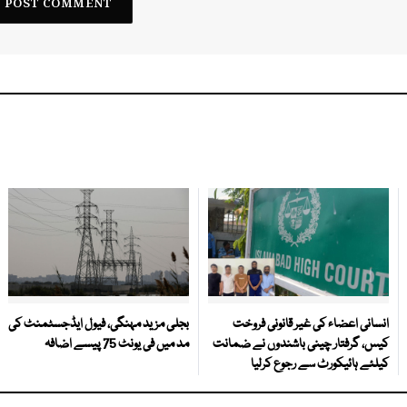
انسانی اعضاء کی غیر قانونی فروخت
بجلی مزید مہنگی، فیول ایڈجسٹمنٹ کی
کیس، گرفتار چینی باشندوں نے ضمانت
مد میں فی یونٹ 75 پیسے اضافہ
کیلئے ہائیکورٹ سے رجوع کرلیا