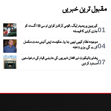
مقبول ترین خبریں
کیریبین پریمیئر لیگ ، قومی کرکٹرز کو این او سی 19 اگست کو
01
جاری کرنے کا فیصلہ
موجودہ نظام کہیں نہیں جا رہا، حکومت اپنی آئینی مدت مکمل
04
کرے گی، وزیر داخلہ
پشاور ہائیکورٹ نے افغان شہریوں کی عارضی قیام کی درخواستیں
07
مسترد کر دیں