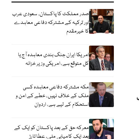
صدر مملکت کا پاکستان، سعودی عرب
اور ترکیہ کے مشترکہ دفاعی معاہدے
کا خیرمقدم
امریکا ایران جنگ بندی معاہدہ آج یا
کل متوقع ہے، امریکی وزیر خزانہ
مکہ مشترکہ دفاعی معاہدہ کسی
ملک کے خلاف نہیں، خطے کے امن و
استحکام کے لیے ہے، اردوان
معرکہ حق کے بعد پاکستان کو ایک کے
بعد ایک کامیابی ملی، عطا تارڑ