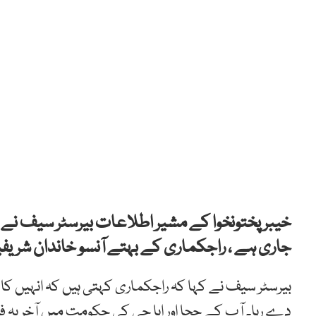
خیبر پختونخوا کے
مشیر اطلاعات بیرسٹر سیف نے 
جاری ہے ، راجکماری کے بہتے آنسو خاندان شریفی
بیرسٹر سیف نے کہا کہ راجکماری کہتی ہیں کہ انہیں کام ن
دے رہا۔ آپ کے چچا اور ابا جی کی حکومت میں آخر یہ فر