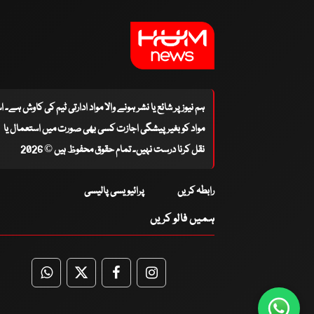
ہم نیوز پر شائع یا نشر ہونے والا مواد ادارتی ٹیم کی کاوش ہے۔ 
مواد کو بغیر پیشگی اجازت کسی بھی صورت میں استعمال یا
نقل کرنا درست نہیں۔ تمام حقوق محفوظ ہیں © 2026
رابطہ کریں
پرائیویسی پالیسی
ہمیں فالو کریں
WhatsApp
Twitter
Facebook
Facebook