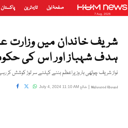
صفحۂ اول
تازہ ترین
پاکستان
7 Aug, 2026
شریف خاندان میں وزارت عظ
ہدف شہباز اور اس کی حکو
نواز شریف چوتھی بار وزیراعظم بننے کیلئے سر توڑ کوشش کر رہے
|
شائع
July 4, 2024 11:10 AM
Mehmood Ahmed