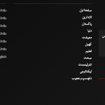
صفحۂ اول
Urdu
تازہ ترین
Urdu
پاکستان
Urdu
دنیا
Urdu
اس
معیشت
Urdu
کھیل
Urdu
تعلیم
lish
صحت
انٹرٹینمنٹ
ٹیکنالوجی
دلچسپ و عجیب