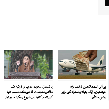
پی آئی اے ملازمین کیلئے بڑی
پاکستان، سعودی عرب اور ترکیہ کے
خوشخبری، ایک بنیادی تنخواہ کے برابر
دفاعی معاہدے کا خیرمقدم، مسلم دنیا
بونس منظور
کے اتحاد کا نیا باب شروع ہوگیا، مریم نواز