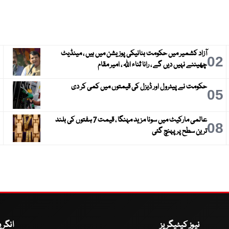
آزاد کشمیر میں حکومت بنانیکی پوزیشن میں ہیں ، مینڈیٹ
3
02
چھیننے نہیں دیں گے ، رانا ثناء اللہ ، امیر مقام
حکومت نے پیٹرول اور ڈیزل کی قیمتوں میں کمی کر دی
6
05
عالمی مارکیٹ میں سونا مزید مہنگا ، قیمت 7 ہفتوں کی بلند
9
08
ترین سطح پر پہنچ گئی
نیوز کیٹیگریز
انگر