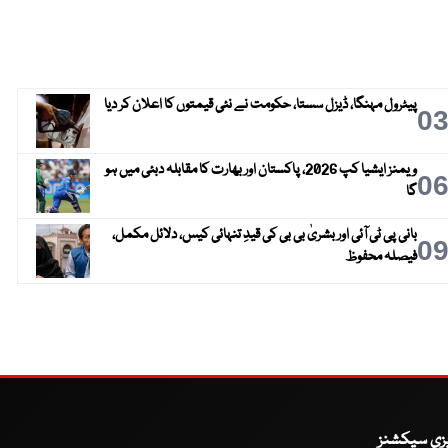
پیٹرول مہنگا، ڈیزل سستا، حکومت نے نئی قیمتوں کا اعلان کر دیا
0
ویمنز ایشیا کپ 2026، پاکستان اور بھارت کا مقابلہ دبئی میں ہو
0
گا
بانی پی ٹی آئی اور بشریٰ بی بی کی قیدِ تنہائی کیس، دلائل مکمل،
0
فیصلہ محفوظ
یزی سیکشنز