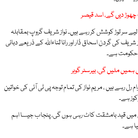
 چھوڑ دیں گے، اسد قیصر
 لیے سر توڑ کوشش کر رہے ہیں۔ نواز شریف گروپ بمقابلہ
ف کی گردن اسحاق ڈار اور رانا ثناءاللہ کے ذریعے دبائی
کی حکومت ہے۔
رل رہے ہیں ، مریم نواز کی تمام توجہ پی ٹی آئی کی خواتین
کوز ہے۔
جیل میں قید بامشقت کاٹ رہی ہوں گی، پنجاب جیسا اہم
یا ہے۔