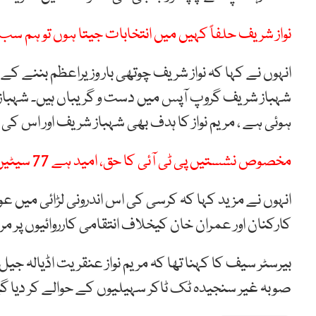
نواز شریف حلفاً کہیں میں انتخابات جیتا ہوں تو ہم سب
انہوں نے کہا کہ نواز شریف چوتھی بار وزیراعظم بننے کے
شہباز شریف گروپ آپس میں دست و گریباں ہیں۔ شہباز شری
ہوئی ہے ، مریم نواز کا ہدف بھی شہباز شریف اور اس 
مخصوص نشستیں پی ٹی آئی کا حق، امید ہے 77 سیٹیں ہمیں ملیں گی، بیرسٹر گوہر
انہوں نے مزید کہا کہ کرسی کی اس اندرونی لڑائی میں عوام 
کارکنان اور عمران خان کیخلاف انتقامی کارروائیوں پر مر
بیرسٹر سیف کا کہنا تھا کہ مریم نواز عنقریت اڈیالہ 
صوبہ غیر سنجیدہ ٹک ٹاکر سہیلیوں کے حوالے کر دیا گ