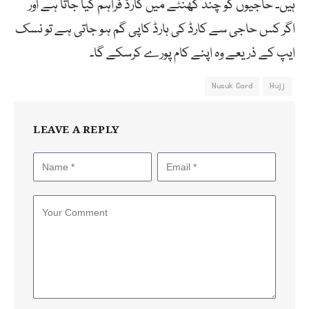
ہیں۔ حاجیوں کو چند گھنٹے میں کارڈ فراہم کیا جاتا ہے اور
اگر کس حاجی سے کارڈ کی ہارڈ کاپی گم ہو جاتی ہے تو نسک
ایپ کے ذریعے وہ اپنے کام پورے کرسکے گا۔
Nusuk Card
Hujj
LEAVE A REPLY