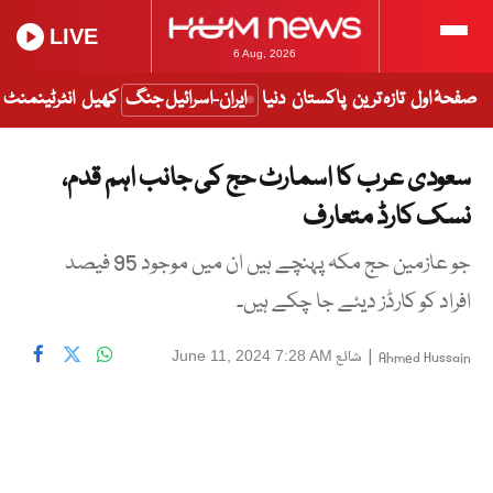
LIVE
6 Aug, 2026
صفحۂ اول
تازہ ترین
پاکستان
دنیا
ایران-اسرائیل جنگ
کھیل
انٹرٹینمنٹ
سعودی عرب کا اسمارٹ حج کی جانب اہم قدم،
نسک کارڈ متعارف
جو عازمین حج مکہ پہنچے ہیں ان میں موجود 95 فیصد
افراد کو کارڈز دیئے جا چکے ہیں۔
|
شائع
June 11, 2024 7:28 AM
Ahmed Hussain