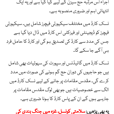
اجراء اس مرتبہ حج سیزن کے لیے کیا گیا ہے اور یہ ایک
انتہائی اہم اور ضروری منصوبہ ہے۔
نسک کارڈ میں مختلف سیکیورٹی فیچرز شامل ہیں۔ سیکیورٹی
فیچرز کو ڈیجیٹلی اور فیزکلی اس کارڈ میں ڈال دیا گیا ہے
جس کی مدد سے کارڈ کی تصدیق ہو گی اور کارڈ کا حامل فرد
ہی آگے جا سکے گا۔
نسک کارڈ میں گائیڈنس اور سپورٹ کی سہولیات بھی شامل
ہیں جو حاجیوں کی دوران حج گم ہونے کی صورت میں مدد
کرے گی۔ مقدس مقامات پر جانے کے لیے نسک کارڈ میں
الگ سے خصوصیات ہیں جو بھی لوگ مقدس مقامات پر
جارہے ہوں گے ان کے پاس کارڈ کا ہونا ضروری ہے۔
یہ بھی پڑھیں:
سلامتی کونسل، غزہ میں جنگ بندی کی