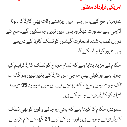
امریکی قرارداد منظور
عازمین حج کے پاس بس میں چڑھتے وقت بھی کارڈ کا ہونا
لازمی ہے بصورت دیگر وہ بس میں نہیں جاسکیں گے۔ حج کے
دوران نصب شدہ اسمارٹ گیٹس کو نسک کارڈ کے ذریعے
ہی عبور کیا جاسکے گا۔
حکام نے مزید بتایا ہے کہ تمام حجاج کو نسک کارڈ فراہم کیا
جارہا ہے اور کوئی بھی حاجی اس کارڈ کے بغیر نہیں ہو گا۔ اب
تک جو عازمین حج مکہ پہنچے ہیں ان میں موجود 95 فیصد
افراد کو کارڈز دیئے جا چکے ہیں۔
سعودی حکام کا کہنا ہے کہ باقی رہ جانے والوں کو بھی نسک
کارڈز دیئے جارہے ہیں اور اس کے لیے 24 گھنٹے کام کر رہے