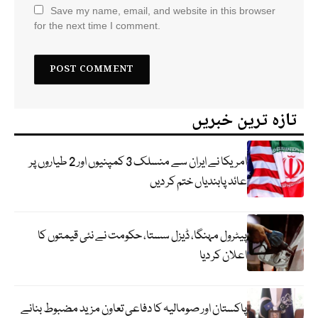
Save my name, email, and website in this browser
for the next time I comment.
تازہ ترین خبریں
امریکا نے ایران سے منسلک 3 کمپنیوں اور 2 طیاروں پر
عائد پابندیاں ختم کر دیں
پیٹرول مہنگا، ڈیزل سستا، حکومت نے نئی قیمتوں کا
اعلان کر دیا
پاکستان اور صومالیہ کا دفاعی تعاون مزید مضبوط بنانے