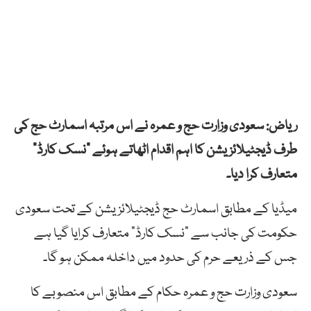
ریاض: سعودی وزارت حج و عمرہ نے اس مرتبہ اسمارٹ حج کی
طرف ڈیجٹیلائزیشن کا اہم اقدام اٹھاتے ہوئے “نسک کارڈ”
متعارف کرا دیا۔
میڈیا کے مطابق اسمارٹ حج ڈیجٹیلائزیشن کے تحت سعودی
حکومت کی جانب سے “نسک کارڈ” متعارف کرایا گیا ہے
جس کے ذریعے حرم کی حدود میں داخلہ ممکن ہو گا۔
سعودی وزارت حج و عمرہ حکام کے مطابق اس منصوبے کا