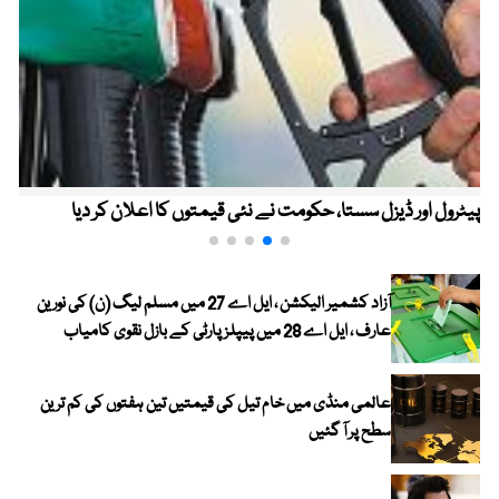
پیٹرول اور ڈیزل سستا، حکومت نے نئی قیمتوں کا اعلان کر دیا
آزاد کشمیر الیکشن ، ایل اے 27 میں مسلم لیگ (ن) کی نورین
عارف ، ایل اے 28 میں پیپلز پارٹی کے بازل نقوی کامیاب
عالمی منڈی میں خام تیل کی قیمتیں تین ہفتوں کی کم ترین
سطح پر آ گئیں