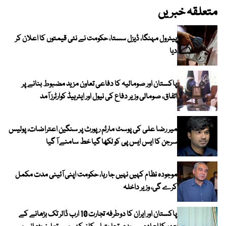
متعلقہ خبریں
پیٹرول مہنگا، ڈیزل سستا، حکومت نے نئی قیمتوں کا اعلان کر
دیا
پاکستان اور صومالیہ کا دفاعی تعاون مزید مضبوط بنانے پر
اتفاق، صومالی وزیر دفاع کی نیول اور ایئرہیڈ کوارٹرز آمد
میر رضا علی کی پوسٹ مارٹم رپورٹ پر سنگین اعتراضات، پولیس
سرجن کا ایس ایس پی کو لکھا گیا خط سامنے آ گیا
موجودہ نظام کہیں نہیں جا رہا، حکومت اپنی آئینی مدت مکمل
کرے گی، وزیر داخلہ
پاکستان اور ایران کا دوطرفہ تجارت 10 ارب ڈالر تک بڑھانے کے