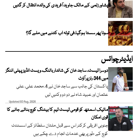
پشاور زلمی کے مالک جاوید آفریدی کی والدہ انتقال کر گئیں
سونا پھر سستا ہوگیا،فی تولہ اب کتنے میں ملے گا؟
ایڈیٹرچوائس
دوسرا ٹیسٹ، ساجد خان کی شاندار بالنگ، ویسٹ انڈیز پہلی اننگز
میں 344 رنز پر آؤٹ
پاکستان کی جانب سے ساجد خان نے 4، محمد علی، علی
عثمان اور عبید شاہ نے دو دو وکٹیں لیں
Updated 03 Aug, 2026
مائیک اسمتھ کو قومی ٹیسٹ ٹیم کا بیٹنگ کوچ بنائے جانے کا
قوی امکان
جنوبی افریقی کرکٹر اس سے قبل ملتان سلطانز کے اسسٹنٹ
کوچ کے طور پر بھی خدمات انجام دے چکے ہیں