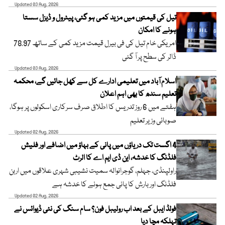
Updated 03 Aug, 2026
تیل کی قیمتوں میں مزید کمی ہو گئی، پیٹرول و ڈیزل سستا
ہونے کا امکان
امریکی خام تیل کی فی بیرل قیمت مزید کمی کے ساتھ 78.97
ڈالر کی سطح پر آ گئی
Updated 03 Aug, 2026
اسلام آباد میں تعلیمی ادارے کل سے کھل جائیں گے، محکمہ
تعلیم سندھ کا بھی اہم اعلان
ہفتے میں 6 روز تدریس کا اطلاق صرف سرکاری اسکولوں پر ہوگا،
صوبائی وزیر تعلیم
Updated 02 Aug, 2026
4 اگست تک دریاؤں میں پانی کے بہاؤ میں اضافے اور فلیش
فلڈنگ کا خدشہ، این ڈی ایم اے کا الرٹ
راولپنڈی، جہلم، گوجرانوالہ سمیت نشیبی شہری علاقوں میں اربن
فلڈنگ اور بارش کا پانی جمع ہونے کا خدشہ ہے
Updated 02 Aug, 2026
فولڈ ایبل کے بعد اب رولیبل فون؟ سام سنگ کی نئی ڈیوائس نے
تہلکہ مچا دیا