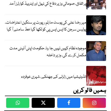
پر اتفاق، صومالی وزیر دفاع کی نیول اور ایئرہیڈ کوارٹرز آمد
میر رضا علی کی پوسٹ مارٹم رپورٹ پر سنگین اعتراضات،
پولیس سرجن کا ایس ایس پی کو لکھا گیا خط سامنے آ گیا
موجودہ نظام کہیں نہیں جا رہا، حکومت اپنی آئینی مدت
مکمل کرے گی، وزیر داخلہ
انڈونیشیا میں زلزلے کے جھٹکے، شہری خوفزدہ
ہمیں فالو کریں
WhatsApp
Twitter
Facebook
Faceboo