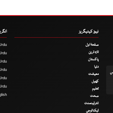
نیوز کیٹیگریز
انگر
صفحۂ اول
Urdu
تازہ ترین
Urdu
پاکستان
Urdu
دنیا
Urdu
اس
معیشت
Urdu
کھیل
Urdu
تعلیم
lish
صحت
انٹرٹینمنٹ
ٹیکنالوجی