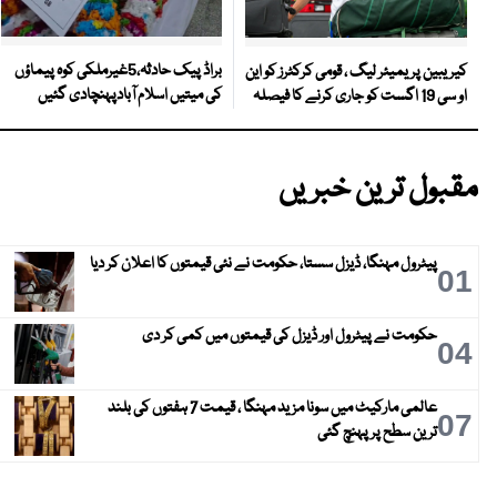
براڈ پیک حادثہ،5غیرملکی کوہ پیماؤں
کیریبین پریمیئر لیگ ، قومی کرکٹرز کو این
کی میتیں اسلام آبادپہنچادی گئیں
او سی 19 اگست کو جاری کرنے کا فیصلہ
مقبول ترین خبریں
پیٹرول مہنگا، ڈیزل سستا، حکومت نے نئی قیمتوں کا اعلان کر دیا
01
حکومت نے پیٹرول اور ڈیزل کی قیمتوں میں کمی کر دی
04
عالمی مارکیٹ میں سونا مزید مہنگا ، قیمت 7 ہفتوں کی بلند
07
ترین سطح پر پہنچ گئی