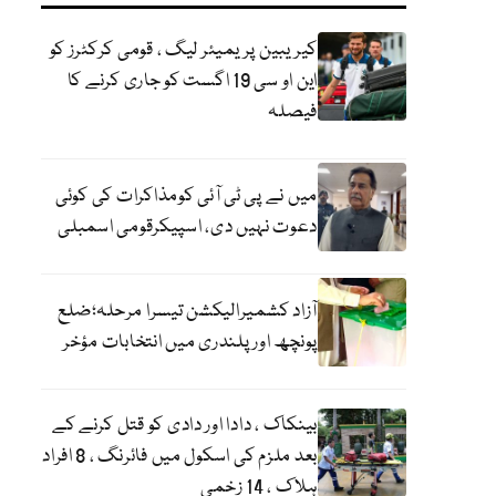
کیریبین پریمیئر لیگ ، قومی کرکٹرز کو
این او سی 19 اگست کو جاری کرنے کا
فیصلہ
میں نے پی ٹی آئی کومذاکرات کی کوئی
دعوت نہیں دی، اسپیکرقومی اسمبلی
آزاد کشمیرالیکشن تیسرا مرحلہ؛ضلع
پونچھ اور پلندری میں انتخابات مؤخر
بینکاک ، دادا اور دادی کو قتل کرنے کے
بعد ملزم کی اسکول میں فائرنگ ، 8 افراد
ہلاک ، 14 زخمی