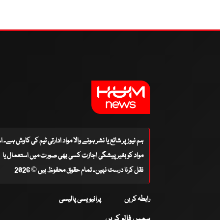
ہم نیوز پر شائع یا نشر ہونے والا مواد ادارتی ٹیم کی کاوش ہے۔ 
مواد کو بغیر پیشگی اجازت کسی بھی صورت میں استعمال یا
نقل کرنا درست نہیں۔ تمام حقوق محفوظ ہیں © 2026
رابطہ کریں
پرائیویسی پالیسی
ہمیں فالو کریں