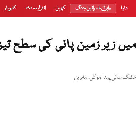
دنیا
ایران-اسرائیل جنگ
کھیل
انٹرٹینمنٹ
کاروبار
وا کے 5 اضلاع میں زیر زمین پانی کی سطح ت
خشک سالی پیدا ہوگی، ماہرین