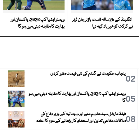
انگلینڈ کے 25 سالہ فاسٹ باؤلر جان ٹرنر
ویمنز ایشیا کپ 2026، پاکستان اور
نے کرکٹ کو خیر باد کہہ دیا
بھارت کا مقابلہ دبئی میں ہو گا
پنجاب حکومت نے گندم کی نئی قیمت مقرر کردی
3
02
ویمنز ایشیا کپ 2026، پاکستان اور بھارت کا مقابلہ دبئی میں ہو
6
05
گا
فیلڈ مارشل سید عاصم منیر اور صومالیہ کے وزیر دفاع کی
9
08
ملاقات، دفاعی تعاون اور استعدادِ کار بڑھانے کے عزم کا اعادہ