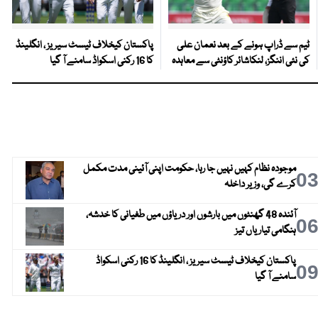
ٹیم سے ڈراپ ہونے کے بعد نعمان علی
پاکستان کیخلاف ٹیسٹ سیریز ، انگلینڈ
کی نئی اننگز، لنکاشائر کاؤنٹی سے معاہدہ
کا 16 رکنی اسکواڈ سامنے آ گیا
موجودہ نظام کہیں نہیں جا رہا، حکومت اپنی آئینی مدت مکمل
0
کرے گی، وزیر داخلہ
آئندہ 48 گھنٹوں میں بارشوں اور دریاؤں میں طغیانی کا خدشہ،
0
ہنگامی تیاریاں تیز
پاکستان کیخلاف ٹیسٹ سیریز ، انگلینڈ کا 16 رکنی اسکواڈ
0
سامنے آ گیا