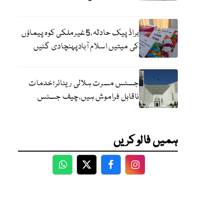
براڈ پیک حادثہ،5غیرملکی کوہ پیماؤں
کی میتیں اسلام آبادپہنچادی گئیں
جسٹس مسرت ہلالی ریٹائر؛خدمات
ناقابل فراموش ہیں،چیف جسٹس
ہمیں فالو کریں
WhatsApp
Twitter
Facebook
Facebook