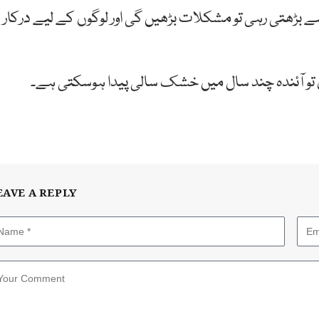
ے بڑھتی رہی تو مشکلات بڑھیں گی اور لوگوں کے لیے درکار
 تو آئندہ چند سال میں خشک سالی پیدا ہوسکتی ہے۔
EAVE A REPLY