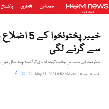
صفحۂ اول
تازہ ترین
پاکستان
7 Aug, 2026
خیبر پختونخ
سے گرنے لگی
حکومت نے جلد اس جانب توجہ نہ دی تو آئندہ چند سال میں 
|
شائع
May 31, 2024 6:52 AM
Ahmed Hussain