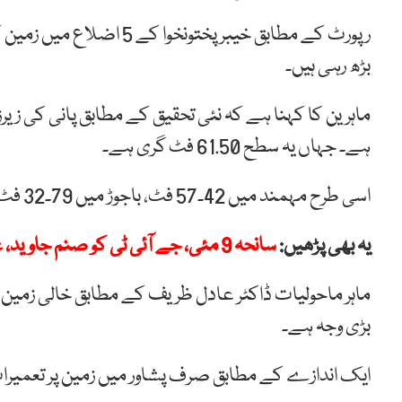
رپورٹ کے مطابق خیبر پخت
بڑھ رہی ہیں۔
ہے۔ جہاں یہ سطح 61.50 فٹ گری ہے۔
اسی طرح مہمند میں 42۔57 فٹ، باجوڑ میں 79۔32 فٹ اور کرم میں 75۔25 فٹ پانی کی سطح نیچے گری ہے۔
یہ بھی پڑھیں:
سانحہ 9 مئی، جے آئی ٹی کو صنم جاوید، عالیہ حمزہ سے تفتیش کی اجازت مل گئی
ماہر ماحولیات ڈاکٹر عادل ظریف کے مطابق خالی زمین
بڑی وجہ ہے۔
ایک اندازے کے مطابق صرف پشاور میں زمین پر تعمیرات کی شرح 3.4 فیصد سے بڑھ کر 18 ف