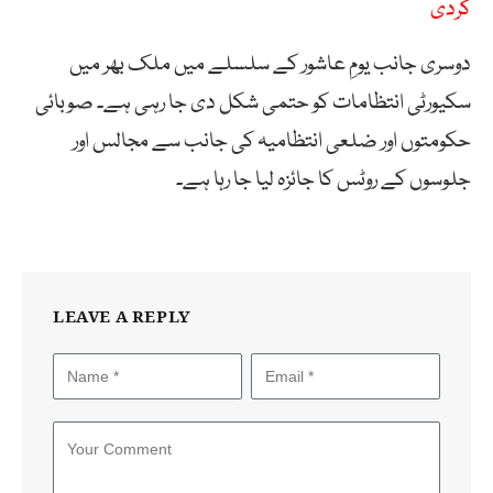
کردی
دوسری جانب یومِ عاشور کے سلسلے میں ملک بھر میں
سکیورٹی انتظامات کو حتمی شکل دی جا رہی ہے۔ صوبائی
حکومتوں اور ضلعی انتظامیہ کی جانب سے مجالس اور
جلوسوں کے روٹس کا جائزہ لیا جا رہا ہے۔
LEAVE A REPLY