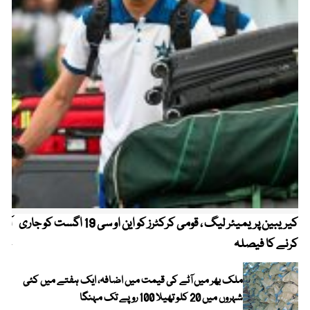
کیریبین پریمیئر لیگ ، قومی کرکٹرز کو این او سی 19 اگست کو جاری
آز
کرنے کا فیصلہ
چھی
ملک بھر میں آٹے کی قیمت میں اضافہ، ایک ہفتے میں کئی
شہروں میں 20 کلو تھیلا 100 روپے تک مہنگا