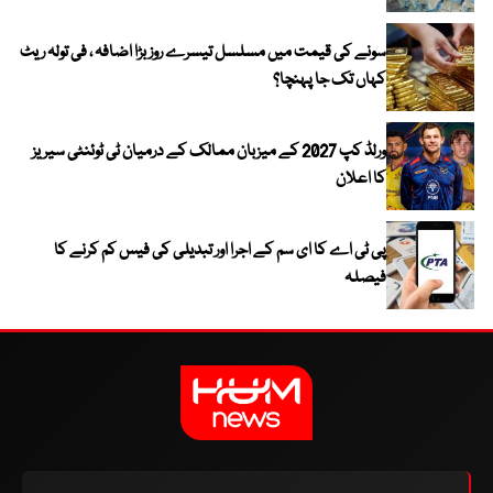
سونے کی قیمت میں مسلسل تیسرے روز بڑا اضافہ ، فی تولہ ریٹ
کہاں تک جا پہنچا؟
ورلڈ کپ 2027 کے میزبان ممالک کے درمیان ٹی ٹوئنٹی سیریز
کا اعلان
پی ٹی اے کا ای سم کے اجرا اور تبدیلی کی فیس کم کرنے کا
فیصلہ