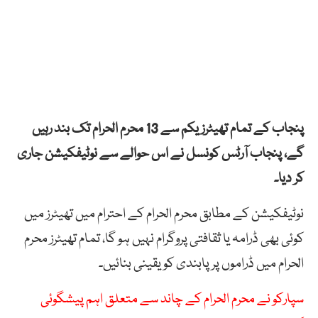
پنجاب کے تمام تھیٹرز یکم سے 13 محرم الحرام تک بند رہیں
گے، پنجاب آرٹس کونسل نے اس حوالے سے نوٹیفکیشن جاری
کر دیا۔
نوٹیفکیشن کے مطابق محرم الحرام کے احترام میں تھیٹرز میں
کوئی بھی ڈرامہ یا ثقافتی پروگرام نہیں ہو گا، تمام تھیٹرز محرم
الحرام میں ڈراموں پر پابندی کو یقینی بنائیں۔
سپارکو نے محرم الحرام کے چاند سے متعلق اہم پیشگوئی