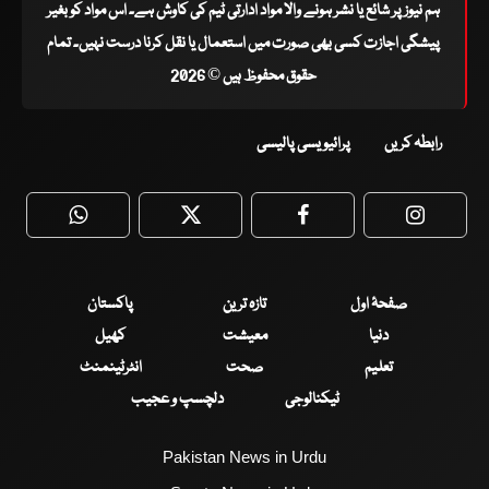
ہم نیوز پر شائع یا نشر ہونے والا مواد ادارتی ٹیم کی کاوش ہے۔ اس مواد کو بغیر
پیشگی اجازت کسی بھی صورت میں استعمال یا نقل کرنا درست نہیں۔ تمام
حقوق محفوظ ہیں © 2026
رابطہ کریں
پرائیویسی پالیسی
WhatsApp
Twitter
Facebook
Faceboo
صفحۂ اول
تازہ ترین
پاکستان
دنیا
معیشت
کھیل
تعلیم
صحت
انٹرٹینمنٹ
ٹیکنالوجی
دلچسپ و عجیب
Pakistan News in Urdu