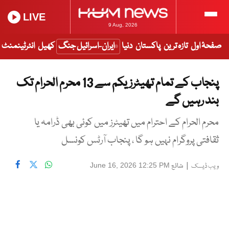
LIVE
9 Aug, 2026
صفحۂ اول
تازہ ترین
پاکستان
دنیا
ایران-اسرائیل جنگ
کھیل
انٹرٹینمنٹ
پنجاب کے تمام تھیٹرز یکم سے 13 محرم الحرام تک
بند رہیں گے
محرم الحرام کے احترام میں تھیٹرز میں کوئی بھی ڈرامہ یا
ثقافتی پروگرام نہیں ہو گا ، پنجاب آرٹس کونسل
|
شائع
June 16, 2026 12:25 PM
ویب ڈیسک