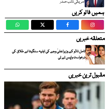
امریکی نائب صدر
ہمیں فالو کریں
WhatsApp
Twitter
Facebook
Faceboo
متعلقہ خبریں
تامل ناڈو کے وزیراعلیٰ وجے کی اہلیہ سنگیتا نے طلاق کی
درخواست واپس لے لی
مقبول ترین خبریں