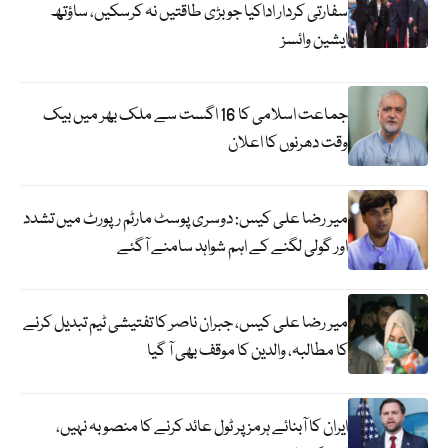
سفارتی کردار اداکیا جو بڑی طاقتیں نہ کرسکیں، ساؤتھ
ایشین وائسز
جماعت اسلامی کا 16 اگست سے ملک بھر میں بیک
وقت دھرنوں کا اعلان
میر رضا علی کیس: دوسری پوسٹ مارٹم رپورٹ میں تشدد
اور گولی لگنے کے اہم شواہد سامنے آگئے
میر رضا علی کیس، جبران ناصر کا تفتیشی ٹیم تبدیل کرنے
کا مطالبہ، والدین کا موقف بھی آ گیا
ایران کا آبنائے ہرمز پر ٹول عائد کرنے کا منصوبہ نہیں،