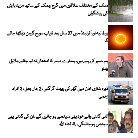
ملک کے مختلف علاقوں میں گرج چمک کے ساتھ مزید بارش
کی پیشگوئی
برطانیہ اور آئرلینڈ میں 27 سال بعد نایاب سورج گرہن دیکھا جائے
گا
ہم صبر کر رہے ہیں، ہمارے صبر کا امتحان نہ لیا جائے، بلاول
بھٹو
ڈیرہ غازی خان میں گھر کی چھت گر گئی ، 2 جاں بحق ، 3 افراد
زخمی
الٹی گنتی والے خود بھی سیدھے ہو جائیں گے ، ان کی گنتی بھی
سیدھی ہو جائیگی ، رانا ثناء اللہ