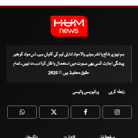
ہم نیوز پر شائع یا نشر ہونے والا مواد ادارتی ٹیم کی کاوش ہے۔ اس مواد کو بغیر
پیشگی اجازت کسی بھی صورت میں استعمال یا نقل کرنا درست نہیں۔ تمام
حقوق محفوظ ہیں © 2026
رابطہ کریں
پرائیویسی پالیسی
WhatsApp
Twitter
Facebook
Faceboo
صفحۂ اول
تازہ ترین
پاکستان