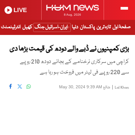
LIVE
8 Aug, 2026
صفحۂ اول
تازہ ترین
پاکستان
دنیا
ایران-اسرائیل جنگ
کھیل
انٹرٹینمنٹ
بڑی کمپنیوں نے ڈبے والے دودھ کی قیمت بڑھا دی
کراچی میں سرکاری نرخنامے کے بجائے دودھ 210 روپے
سے 220 روپے فی لیٹر میں فروخت ہو رہا ہے
|
شائع
May 30, 2024 9:39 AM
Lal Khan