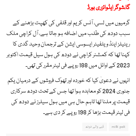
گا،شوگر ایڈوائزری بورڈ
گرمیوں میں لسی، آئس کریم اور قلفی کی کھپت بڑھنے کے
سبب دودھ کی طلب میں اضافہ ہو جاتا ہے، آل کراچی ملک
ریٹیلز اینڈ ویلفیئر ایسوسی ایشن کے ترجمان وحید گدی کا
کہنا تھا کہ کمشنر کراچی نے دودھ کی ہول سیل قیمت اکتوبر
2023 کے اوائل میں 188 روپے فی لیٹر مقرر کی تھی۔
انہوں نے دعویٰ کیا کہ خوردہ اور تھوک فروشوں کے درمیان یکم
جنوری 2024 کو معاہدہ ہوا تھا جس کے تحت دودھ سرکاری
قیمت پر ملنا تھا تاہم حال ہی میں ہول سیلرز نے دودھ کی
فی لیٹر قیمت بڑھا کر 198 روپے کر دی ہے۔
milk pak
ڈبے والے دودھ