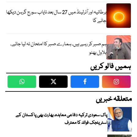
برطانیہ اور آئرلینڈ میں 27 سال بعد نایاب سورج گرہن دیکھا
جائے گا
ہم صبر کر رہے ہیں، ہمارے صبر کا امتحان نہ لیا جائے،
بلاول بھٹو
ہمیں فالو کریں
WhatsApp
Twitter
Facebook
Faceboo
متعلقہ خبریں
پاک سعودی ترکیہ دفاعی معاہدہ، بھارت بھی پاکستان کے
اسٹریٹجک فوائد کا معترف