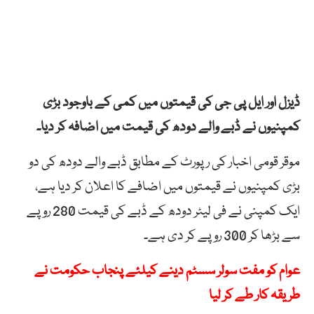
ڈیزل اور ایل پی جی کی قیمتوں میں کمی کے باوجود بڑی
کمپنیوں نے ڈبے والے دودھ کی قیمت میں اضافہ کر دیا۔
موقر قومی اخبار کی رپورٹ کے مطابق ڈبے والے دودھ کی دو
بڑی کمپنیوں نے قیمتوں میں اضافے کا اعلان کر دیا ہے،
ایک کمپنی نے فی لیٹر دودھ کے ڈبے کی قیمت 280 روپے
سے بڑھا کر 300 روپے کر دی ہے۔
عوام کو مفت سولر سسٹم دینے کیلئے پنجاب حکومت نے
طریقہ کار طے کر لیا