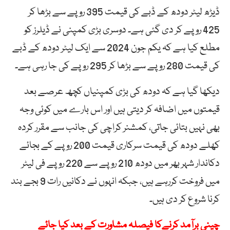
ڈیڑھ لیٹر دودھ کے ڈبے کی قیمت 395 روپے سے بڑھا کر
425 روپے کر دی گئی ہے۔ دوسری بڑی کمپنی نے ڈیلرز کو
مطلع کیا ہے کہ یکم جون 2024 سے ایک لیٹر دودھ کے ڈبے
کی قیمت 280 روپے سے بڑھا کر 295 روپے کی جا رہی ہے۔
دیکھا گیا ہے کہ دودھ کی بڑی کمپنیاں کچھ عرصے بعد
قیمتوں میں اضافہ کر دیتی ہیں اور اس بارے میں کوئی وجہ
بھی نہیں بتائی جاتی، کمشنر کراچی کی جانب سے مقرر کردہ
کھلے دودھ کی قیمت سرکاری قیمت 200 روپے کے بجائے
دکاندار شہر بھر میں دودھ 210 روپے سے 220 روپے فی لیٹر
میں فروخت کررہے ہیں، جبکہ انہوں نے دکانیں رات 9 بجے بند
کرنا شروع کر دی ہیں۔
چینی برآمد کرنےکا فیصلہ مشاورت کے بعد کیا جائے