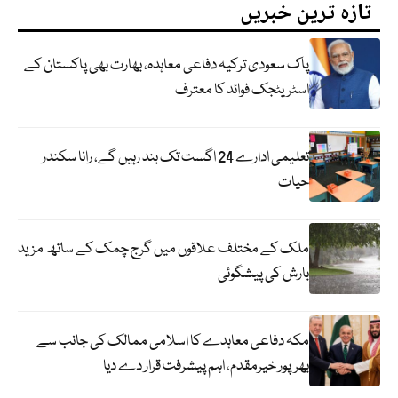
تازہ ترین خبریں
پاک سعودی ترکیہ دفاعی معاہدہ، بھارت بھی پاکستان کے
اسٹریٹجک فوائد کا معترف
تعلیمی ادارے 24 اگست تک بند رہیں گے، رانا سکندر
حیات
ملک کے مختلف علاقوں میں گرج چمک کے ساتھ مزید
بارش کی پیشگوئی
مکہ دفاعی معاہدے کا اسلامی ممالک کی جانب سے
بھرپور خیرمقدم، اہم پیشرفت قرار دے دیا