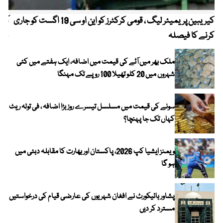
کیریبین پریمیئر لیگ ، قومی کرکٹرز کو این او سی 19 اگست کو جاری
آز
کرنے کا فیصلہ
چھی
ملک بھر میں آٹے کی قیمت میں اضافہ، ایک ہفتے میں کئی
شہروں میں 20 کلو تھیلا 100 روپے تک مہنگا
سونے کی قیمت میں مسلسل تیسرے روز بڑا اضافہ ، فی تولہ ریٹ
کہاں تک جا پہنچا؟
ویمنز ایشیا کپ 2026، پاکستان اور بھارت کا مقابلہ دبئی میں
ہو گا
پشاور ہائیکورٹ نے افغان شہریوں کی عارضی قیام کی درخواستیں
مسترد کر دیں