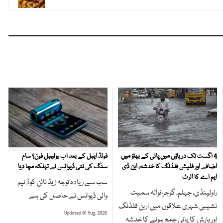
4 اگست تک دریاؤں میں پانی کے بہاؤ میں
فولڈ ایبل کے بعد اب رولیبل فون؟ سام
اضافے اور فلیش فلڈنگ کا خدشہ، این ڈی
سنگ کی نئی ڈیوائس نے تہلکہ مچا دیا
ایم اے کا الرٹ
سب سے زیادہ توجہ زیڈ نائن کوڈ نیم
راولپنڈی، جہلم، گوجرانوالہ سمیت
والی ڈیوائس نے حاصل کی ہے
نشیبی شہری علاقوں میں اربن فلڈنگ
Updated 01 Aug, 2026
اور بارش کا پانی جمع ہونے کا خدشہ