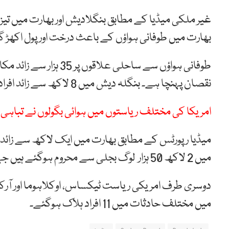
غیر ملکی میڈیا کے مطابق بنگلادیش اور بھارت میں تیز
بھارت میں طوفانی ہواؤں کے باعث درخت اور پول اکھڑ 
طوفانی ہواؤں سے ساحلی
نقصان پہنچا ہے۔ بنگلہ دیش میں 8 لاکھ سے زائد افراد کو محفوظ مقامات پر منتقل کردیا گیا ہے۔
امریکا کی مختلف ریاستوں میں ہوائی بگولوں نے تباہی مچا دی
میڈیا رپورٹس کے مطابق بھارت میں ایک لاکھ سے زائد اف
میں 2 لاکھ 50 ہزار لوگ بجلی سے محروم ہوگئے ہیں جہاں امدادی سرگرمیاں جاری ہیں۔
دوسری طرف امریکی ریاست ٹیکساس، اوکلاہوما اور آ
میں مختلف حادثات میں 11 افراد ہلاک ہوگئے۔