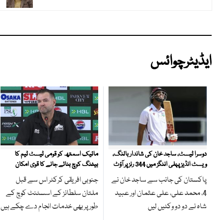
ایڈیٹرچوائس
مائیک اسمتھ کو قومی ٹیسٹ ٹیم کا
دوسرا ٹیسٹ، ساجد خان کی شاندار بالنگ،
بیٹنگ کوچ بنائے جانے کا قوی امکان
ویسٹ انڈیز پہلی اننگز میں 344 رنز پر آؤٹ
جنوبی افریقی کرکٹر اس سے قبل
پاکستان کی جانب سے ساجد خان نے
ملتان سلطانز کے اسسٹنٹ کوچ کے
4، محمد علی، علی عثمان اور عبید
طور پر بھی خدمات انجام دے چکے ہیں
شاہ نے دو دو وکٹیں لیں