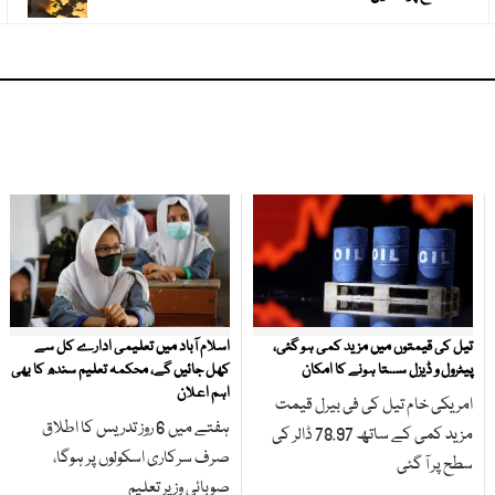
تیل کی قیمتوں میں مزید کمی ہو گئی،
اسلام آباد میں تعلیمی ادارے کل سے
پیٹرول و ڈیزل سستا ہونے کا امکان
کھل جائیں گے، محکمہ تعلیم سندھ کا بھی
اہم اعلان
امریکی خام تیل کی فی بیرل قیمت
ہفتے میں 6 روز تدریس کا اطلاق
مزید کمی کے ساتھ 78.97 ڈالر کی
صرف سرکاری اسکولوں پر ہوگا،
سطح پر آ گئی
صوبائی وزیر تعلیم