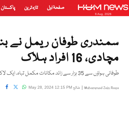
صفحۂ اول
تازہ ترین
پاکستان
6 Aug, 2026
سمندری طوفان ریمل نے بنگ
مچادی، 16 افراد ہلاک
طوفانی ہواؤں سے 35 ہزار سے زائد مکانات مکمل تباہ، ایک لاکھ سے زائد عمارتوں کو شدید نقصان پہنچا
|
شائع
May 28, 2024 12:15 PM
Muhammad Zain Raza