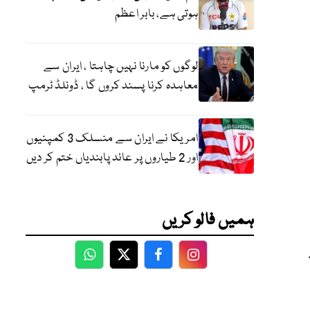
ہوتی ہے، بابر اعظم
لوگوں کو مارنا نہیں چاہتا ، ایران سے
معاہدہ کرنا پسند کروں گا ، ڈونلڈ ٹرمپ
امریکا نے ایران سے منسلک 3 کمپنیوں
اور 2 طیاروں پر عائد پابندیاں ختم کر دیں
ہمیں فالو کریں
WhatsApp
Twitter
Facebook
Facebook