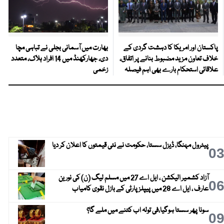
پاکستان اور امریکا کا دہشت گردی کے
بھارت میں آسمانی بجلی نے تباہی مچا
خلاف تعاون مزید مضبوط بنانے پر اتفاق،
دی، جھارکھنڈ میں 14 افراد ہلاک، متعدد
علاقائی استحکام بارے بھی اہم فیصلہ
زخمی
پیٹرول مہنگا، ڈیزل سستا، حکومت نے نئی قیمتوں کا اعلان کر دیا
0
آزاد کشمیر الیکشن ، ایل اے 27 میں مسلم لیگ (ن) کی نورین
0
عارف ، ایل اے 28 میں پیپلز پارٹی کے بازل نقوی کامیاب
سونا پھر سستا ہوگیا،فی تولہ اب کتنے میں ملے گا؟
0