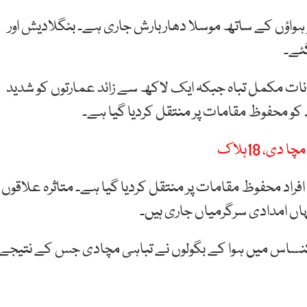
 ہواؤں کے ساتھ موسلا دھار بارش جاری ہے۔ بنگلادیش اور
گئے۔
 علاقوں پر 35 ہزار سے زائد مکانات مکمل تباہ جبکہ ایک لاکھ سے زائد عمارتوں کو شدید
، 18ہلا ک
راد محفوظ مقامات پر منتقل کردیا گیا ہے۔ متاثرہ علاقوں
رکنساس میں ہوا کے بگولوں نے تباہی مچادی جس کے نتیجے