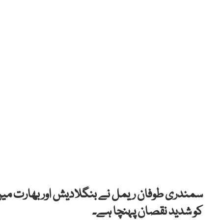
کو شدید نقصان پہنچا ہے۔