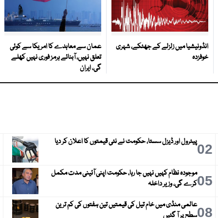
انڈونیشیا میں زلزلے کے جھٹکے، شہری
عمان سے معاہدے کا امریکا سے کوئی
خوفزدہ
تعلق نہیں، آبنائے ہرمز فوری نہیں کھلے
گی، ایران
پیٹرول اور ڈیزل سستا، حکومت نے نئی قیمتوں کا اعلان کر دیا
3
02
موجودہ نظام کہیں نہیں جا رہا، حکومت اپنی آئینی مدت مکمل
6
05
کرے گی، وزیر داخلہ
عالمی منڈی میں خام تیل کی قیمتیں تین ہفتوں کی کم ترین
9
08
سطح پر آ گئیں