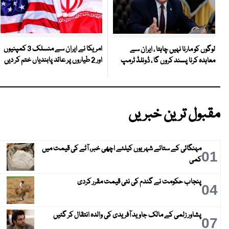
امریکا نے ایران سے منسلک 3 کمپنیوں
لوگوں کو مارنا نہیں چاہتا ، ایران سے
اور 2 طیاروں پر عائد پابندیاں ختم کر دیں
معاہدہ کرنا پسند کروں گا ، ڈونلڈ ٹرمپ
مقبول ترین خبریں
مہنگائی کے ستائے شہریوں کیلئے اچھی خبر، آٹے کی قیمت میں
01
کمی
پنجاب حکومت نے گندم کی نئی قیمت مقرر کردی
04
پشاور زلمی کے مالک جاوید آفریدی کی والدہ انتقال کر گئیں
07