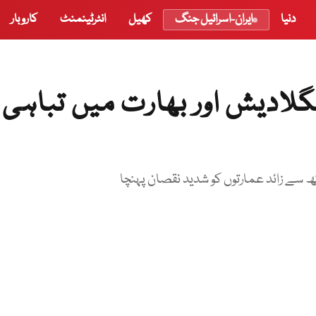
دنیا
ایران-اسرائیل جنگ
کھیل
انٹرٹینمنٹ
کاروبار
لادیش اور بھارت میں تباہی