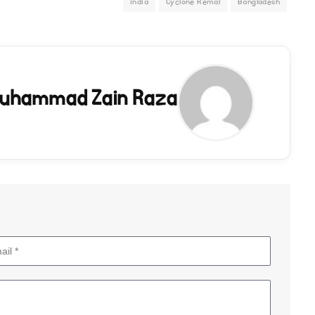
india
Cyclone Remal
Bangladesh
uhammad Zain Raza