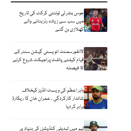
جوس بٹلر ٹی ٹوئنٹی کرکٹ کی تاریخ
میں سب سے زیادہ رنز بنانے والے
کھلاڑی بن گئے
لاانفورسمنٹ انویسٹی گیشن سنٹر کے
قیام کیلئے پائلٹ پراجیکٹ شروع کرنے
کا فیصلہ
بابر اعظم کی ویسٹ انڈیز کیخلاف
شاندار کارکردگی ، عمران خان کا ریکارڈ
برابر کر دیا
ٹیم میں تبدیلی کنڈیشن کی بنیاد پر