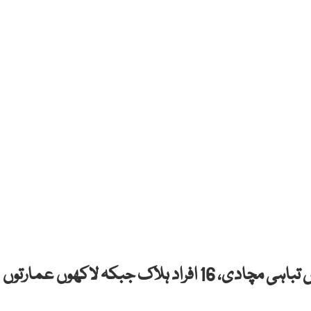
سمندری طوفان ریمل نے بنگلادیش اور بھارت میں تباہی مچادی، 16 افراد ہلاک جبکہ لاکھوں عمارتوں