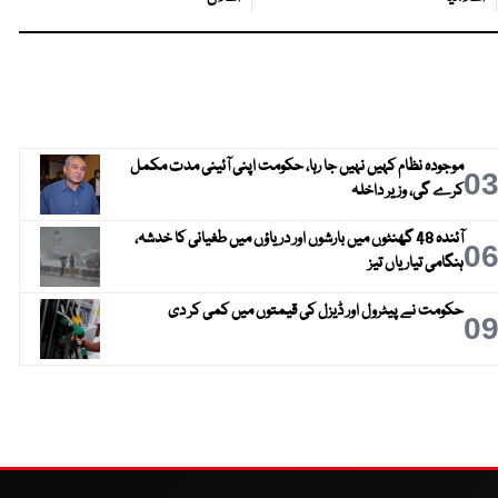
موجودہ نظام کہیں نہیں جا رہا، حکومت اپنی آئینی مدت مکمل
0
کرے گی، وزیر داخلہ
آئندہ 48 گھنٹوں میں بارشوں اور دریاؤں میں طغیانی کا خدشہ،
0
ہنگامی تیاریاں تیز
حکومت نے پیٹرول اور ڈیزل کی قیمتوں میں کمی کر دی
0