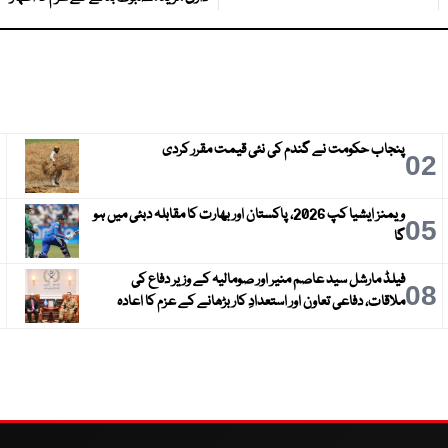
پنجاب حکومت نے گندم کی نئی قیمت مقرر کردی
3
02
ویمنز ایشیا کپ 2026، پاکستان اور بھارت کا مقابلہ دبئی میں ہو
6
05
گا
فیلڈ مارشل سید عاصم منیر اور صومالیہ کے وزیر دفاع کی
9
08
ملاقات، دفاعی تعاون اور استعدادِ کار بڑھانے کے عزم کا اعادہ