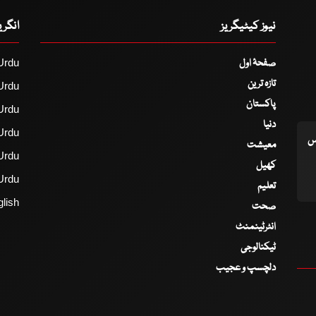
نیوز کیٹیگریز
انگر
صفحۂ اول
Urdu
تازہ ترین
Urdu
پاکستان
Urdu
دنیا
Urdu
اس
معیشت
Urdu
کھیل
Urdu
تعلیم
lish
صحت
انٹرٹینمنٹ
ٹیکنالوجی
دلچسپ و عجیب