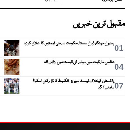
مقبول ترین خبریں
پیٹرول مہنگا، ڈیزل سستا، حکومت نے نئی قیمتوں کا اعلان کر دیا
01
عالمی مارکیٹ میں سونے کی قیمت میں بڑا اضافہ
04
پاکستان کیخلاف ٹیسٹ سیریز ، انگلینڈ کا 16 رکنی اسکواڈ
07
سامنے آ گیا