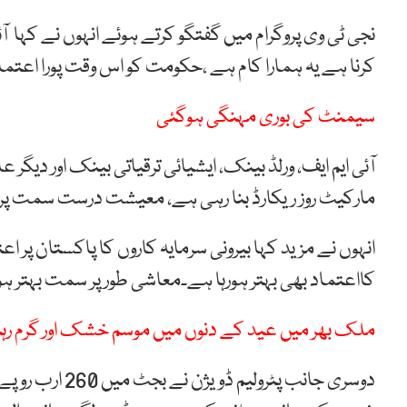
نجی ٹی وی پروگرام میں گفتگو کرتے ہوئے انہوں نے کہا آئ
کرنا ہے یہ ہمارا کام ہے ،حکومت کو اس وقت پورا اع
سیمنٹ کی بوری مہنگی ہوگئی
آئی ایم ایف، ورلڈ بینک، ایشیائی ترقیاتی بینک اور د
مارکیٹ روز ریکارڈ بنا رہی ہے، معیشت درست سمت پر
انہوں نے مزید کہا بیرونی سرمایہ کاروں کا پاکستان پر ا
کااعتماد بھی بہتر ہورہا ہے۔معاشی طور پر سمت بہتر 
ملک بھر میں عید کے دنوں میں موسم خشک اور گرم رہ
دوسری جانب پٹرو