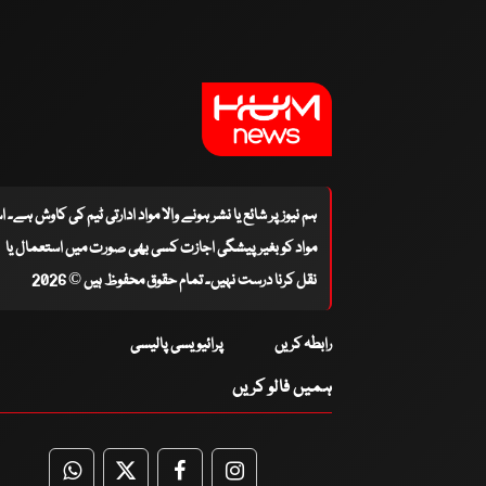
ہم نیوز پر شائع یا نشر ہونے والا مواد ادارتی ٹیم کی کاوش ہے۔ 
مواد کو بغیر پیشگی اجازت کسی بھی صورت میں استعمال یا
نقل کرنا درست نہیں۔ تمام حقوق محفوظ ہیں © 2026
رابطہ کریں
پرائیویسی پالیسی
ہمیں فالو کریں