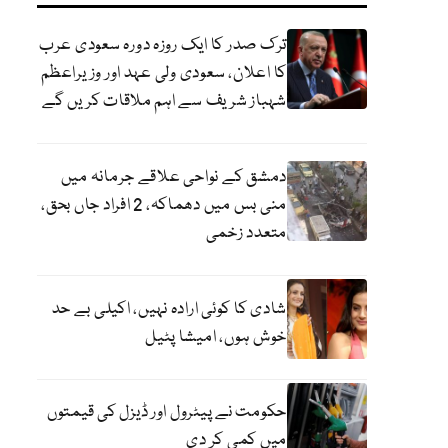
ترک صدر کا ایک روزہ دورہ سعودی عرب
کا اعلان، سعودی ولی عہد اور وزیراعظم
شہباز شریف سے اہم ملاقات کریں گے
دمشق کے نواحی علاقے جرمانہ میں
منی بس میں دھماکہ، 2 افراد جاں بحق،
متعدد زخمی
شادی کا کوئی ارادہ نہیں، اکیلی بے حد
خوش ہوں، امیشا پٹیل
حکومت نے پیٹرول اور ڈیزل کی قیمتوں
میں کمی کر دی