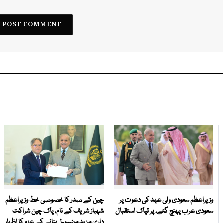
وزیراعظم سعودی ولی عہد کی دعوت پر
چین کے صدر کا خصوصی خط وزیراعظم
سعودی عرب پہنچ گئے، پر تپاک استقبال
شہباز شریف کے نام، پاک چین شراکت
داری مزید مضبوط بنانے کے عزم کا اظہار