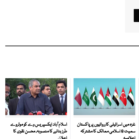
غزہ میں اسرائیلی کارروائیوں پر پاکستان
اسلام آباد ایکسپریس وے کو موٹروے
سمیت 8 اسلامی ممالک کا مشترکہ
طرز بنانے کا منصوبہ، محسن نقوی کا
اعلامیہ
اعلان