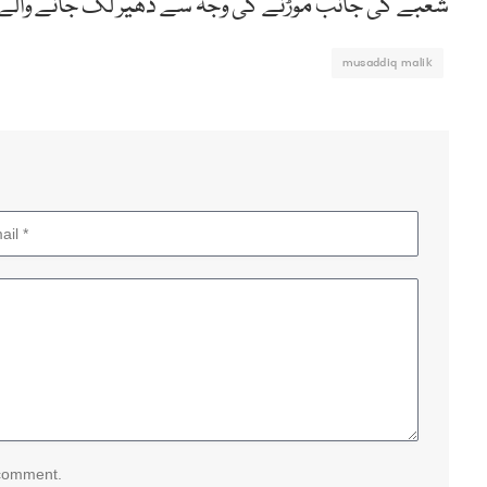
شعبے کی جانب موڑنے کی وجہ سے ڈھیر لگ جانے والے گ
musaddiq malik
 comment.