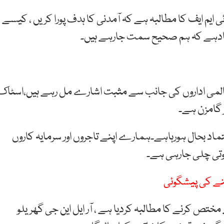
ی ایم ایف کا مطالبہ ہے کہ آمدنی کا ہدف پورا کریں ، کیسے
تمادہے کہ ہم صحیح سمت جارہے ہیں۔
یگر عالمی اداروں کی جانب سے مثبت اشارے مل رہے ہیں،اسٹاک
 گامزن ہے۔
عتماد بحال ہورہاہے۔ہمارے اپنے تاجروں اور سرمایہ کاروں
ہوتی چلی جارہی ہے۔
نے کی پیشگوئی
لیم ڈویژن نے بجٹ میں 260 ارب روپے مختص کرنے کا مطالبہ کردیا ہے ، آر ایل این جی گھریلو