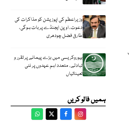
وزیراعظم کی اپوزیشن کو مذاکرات کی
دعوت، اوپن ایجنڈے پر بات ہوگی،
طارق فضل چودھری
بیوروکریسی میں بڑے پیمانے پر تقرر و
تبادلے، متعدد اہم عہدوں پر نئی
تعیناتیاں
ہمیں فالو کریں
WhatsApp
Twitter
Facebook
Facebook