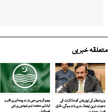
متعلقہ خبریں
بیوروکریسی میں بڑے پیمانے پر تقرر و
وزیراعظم کی اپوزیشن کو مذاکرات کی
تبادلے، متعدد اہم عہدوں پر نئی
دعوت، اوپن ایجنڈے پر بات ہوگی، طارق
تعیناتیاں
فضل چودھری