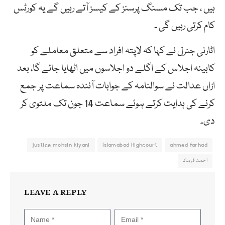
ہیں ، جب تک مسنگ پرسنز کے کیسز آتے رہیں گے یہ کورٹس
کام کرتی رہیں گی ۔
اٹارنی جنرل نے کہا کہ لاپتہ افراد سے متعلق معاملے کو
کابینہ اجلاس کے اگلے دو اجلاسوں میں اٹھایا جائے گا، بعد
ازاں عدالت نے سوالنامہ کے جوابات آئندہ سماعت پر جمع
کرنے کی ہدایت کرتے ہوئے سماعت 14 جون تک ملتوی کر
دی۔
justice mohsin kiyani
Islamabad Highcourt
ahmed farhad
احمد فرہاد
LEAVE A REPLY