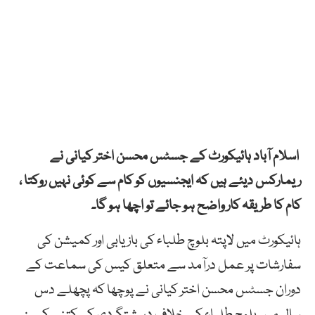
اسلام آباد ہائیکورٹ کے جسٹس محسن اختر کیانی نے
ریمارکس دیئے ہیں کہ ایجنسیوں کو کام سے کوئی نہیں روکتا ،
کام کا طریقہ کار واضح ہو جائے تو اچھا ہو گا۔
ہائیکورٹ میں لاپتہ بلوچ طلباء کی بازیابی اور کمیشن کی
سفارشات پر عمل درآمد سے متعلق کیس کی سماعت کے
دوران جسٹس محسن اختر کیانی نے پوچھا کہ پچھلے دس