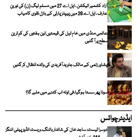
آزاد کشمیر الیکشن ، ایل اے 27 میں مسلم لیگ (ن) کی نورین
عارف ، ایل اے 28 میں پیپلز پارٹی کے بازل نقوی کامیاب
عالمی منڈی میں خام تیل کی قیمتیں تین ہفتوں کی کم ترین
سطح پر آ گئیں
پشاور زلمی کے مالک جاوید آفریدی کی والدہ انتقال کر گئیں
سونا پھر سستا ہوگیا،فی تولہ اب کتنے میں ملے گا؟
ایڈیٹرچوائس
دوسرا ٹیسٹ، ساجد خان کی شاندار بالنگ، ویسٹ انڈیز پہلی اننگز