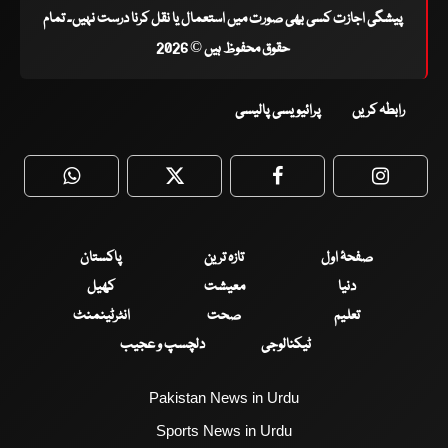
پیشگی اجازت کسی بھی صورت میں استعمال یا نقل کرنا درست نہیں۔ تمام
حقوق محفوظ ہیں © 2026
رابطہ کریں
پرائیویسی پالیسی
WhatsApp
Twitter
Facebook
Faceboo
صفحۂ اول
تازہ ترین
پاکستان
دنیا
معیشت
کھیل
تعلیم
صحت
انٹرٹینمنٹ
ٹیکنالوجی
دلچسپ و عجیب
Pakistan News in Urdu
Sports News in Urdu