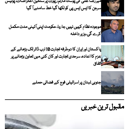
میر رضا علی کی پوسٹ مارٹم رپورٹ پر سنگین اعتراضات، پولیس
سرجن کا ایس ایس پی کو لکھا گیا خط سامنے آ گیا
موجودہ نظام کہیں نہیں جا رہا، حکومت اپنی آئینی مدت مکمل
کرے گی، وزیر داخلہ
پاکستان اور ایران کا دوطرفہ تجارت 10 ارب ڈالر تک بڑھانے کے
عزم کا اعادہ، سرحدی تجارت اور کان کنی میں تعاون بڑھانے پر
اتفاق
جنوبی لبنان پر اسرائیلی فوج کے فضائی حملے
مقبول ترین خبریں