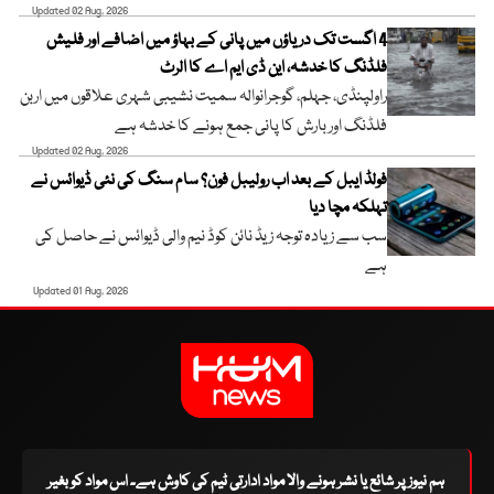
Updated 02 Aug, 2026
4 اگست تک دریاؤں میں پانی کے بہاؤ میں اضافے اور فلیش
فلڈنگ کا خدشہ، این ڈی ایم اے کا الرٹ
راولپنڈی، جہلم، گوجرانوالہ سمیت نشیبی شہری علاقوں میں اربن
فلڈنگ اور بارش کا پانی جمع ہونے کا خدشہ ہے
Updated 02 Aug, 2026
فولڈ ایبل کے بعد اب رولیبل فون؟ سام سنگ کی نئی ڈیوائس نے
تہلکہ مچا دیا
سب سے زیادہ توجہ زیڈ نائن کوڈ نیم والی ڈیوائس نے حاصل کی
ہے
Updated 01 Aug, 2026
ہم نیوز پر شائع یا نشر ہونے والا مواد ادارتی ٹیم کی کاوش ہے۔ اس مواد کو بغیر