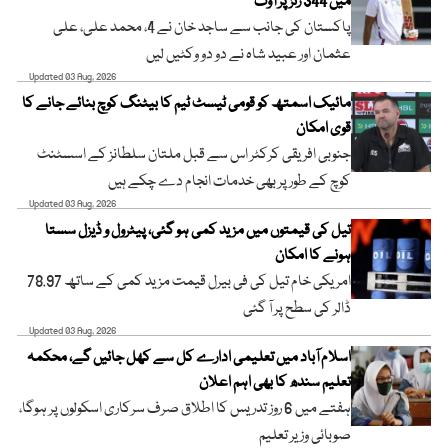
میں 344 رنز پر آؤٹ
پاکستان کی جانب سے ساجد خان نے 4، محمد علی، علی
عثمان اور عبید شاہ نے دو دو وکٹیں لیں
Updated 03 Aug, 2026
مائیک اسمتھ کو قومی ٹیسٹ ٹیم کا بیٹنگ کوچ بنائے جانے کا
قوی امکان
جنوبی افریقی کرکٹر اس سے قبل ملتان سلطانز کے اسسٹنٹ
کوچ کے طور پر بھی خدمات انجام دے چکے ہیں
Updated 03 Aug, 2026
تیل کی قیمتوں میں مزید کمی ہو گئی، پیٹرول و ڈیزل سستا
ہونے کا امکان
امریکی خام تیل کی فی بیرل قیمت مزید کمی کے ساتھ 78.97
ڈالر کی سطح پر آ گئی
Updated 03 Aug, 2026
اسلام آباد میں تعلیمی ادارے کل سے کھل جائیں گے، محکمہ
تعلیم سندھ کا بھی اہم اعلان
ہفتے میں 6 روز تدریس کا اطلاق صرف سرکاری اسکولوں پر ہوگا،
صوبائی وزیر تعلیم