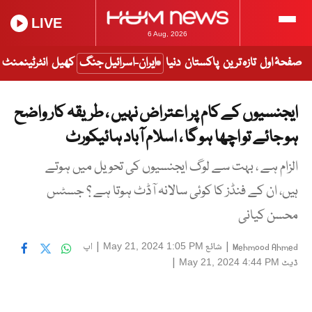
LIVE
6 Aug, 2026
صفحۂ اول
تازہ ترین
پاکستان
دنیا
ایران-اسرائیل جنگ
کھیل
انٹرٹینمنٹ
ایجنسیوں کے کام پر اعتراض نہیں ، طریقہ کار واضح
ہو جائے تو اچھا ہو گا ، اسلام آباد ہائیکورٹ
الزام ہے ، بہت سے لوگ ایجنسیوں کی تحویل میں ہوتے
ہیں، ان کے فنڈز کا کوئی سالانہ آڈٹ ہوتا ہے ؟ جسٹس
محسن کیانی
|
شائع
|
اپ
May 21, 2024 1:05 PM
Mehmood Ahmed
ڈیٹ
|
May 21, 2024 4:44 PM