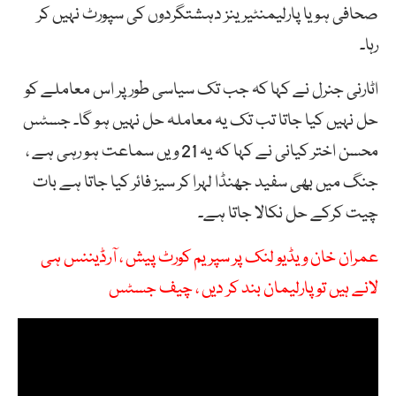
صحافی ہو یا پارلیمنٹیرینز دہشتگردوں کی سپورٹ نہیں کر
رہا۔
اٹارنی جنرل نے کہا کہ جب تک سیاسی طور پر اس معاملے کو
حل نہیں کیا جاتا تب تک یہ معاملہ حل نہیں ہو گا۔ جسٹس
محسن اختر کیانی نے کہا کہ یہ 21 ویں سماعت ہو رہی ہے ،
جنگ میں بھی سفید جھنڈا لہرا کر سیز فائر کیا جاتا ہے بات
چیت کرکے حل نکالا جاتا ہے۔
عمران خان ویڈیو لنک پر سپریم کورٹ پیش ، آرڈیننس ہی
لانے ہیں تو پارلیمان بند کر دیں ، چیف جسٹس