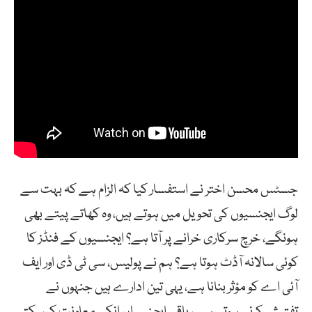
جسٹس محسن اختر نے استفسار کیا کہ الزام ہے کہ بہت سے
لوگ ایجنسیوں کی تحویل میں ہوتے ہیں، وہ کھاتے پیتے بھی
ہونگے، خرچ سرکاری خرانے پر آتا ہے؟ ایجنسیوں کے فنڈز کا
کوئی سالانہ آڈٹ ہوتا ہے؟ ہم نے پولیس، سی ٹی ڈی اور ایف
آئی اے کو مؤثر بنانا ہے، یہی تین ادارے ہیں جنہوں نے