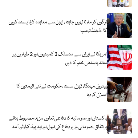
لوگوں کو مارنا نہیں چاہتا ، ایران سے معاہدہ کرنا پسند کروں
گا ، ڈونلڈ ٹرمپ
امریکا نے ایران سے منسلک 3 کمپنیوں اور 2 طیاروں پر
عائد پابندیاں ختم کر دیں
پیٹرول مہنگا، ڈیزل سستا، حکومت نے نئی قیمتوں کا
اعلان کر دیا
پاکستان اور صومالیہ کا دفاعی تعاون مزید مضبوط بنانے
پر اتفاق، صومالی وزیر دفاع کی نیول اور ایئرہیڈ کوارٹرز آمد