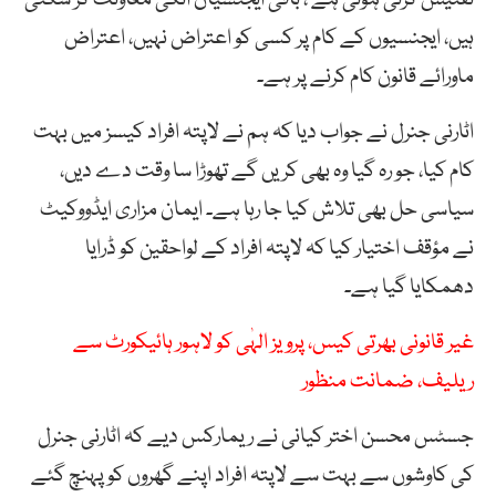
تفتیش کرنی ہوتی ہے ، باقی ایجنسیاں انکی معاونت کر سکتی
ہیں، ایجنسیوں کے کام پر کسی کو اعتراض نہیں، اعتراض
ماورائے قانون کام کرنے پر ہے۔
اٹارنی جنرل نے جواب دیا کہ ہم نے لاپتہ افراد کیسز میں بہت
کام کیا، جو رہ گیا وہ بھی کریں گے تھوڑا سا وقت دے دیں،
سیاسی حل بھی تلاش کیا جا رہا ہے۔ ایمان مزاری ایڈووکیٹ
نے مؤقف اختیار کیا کہ لاپتہ افراد کے لواحقین کو ڈرایا
دھمکایا گیا ہے۔
غیر قانونی بھرتی کیس، پرویز الہٰی کو لاہور ہائیکورٹ سے
ریلیف، ضمانت منظور
جسٹس محسن اختر کیانی نے ریمارکس دیے کہ اٹارنی جنرل
کی کاوشوں سے بہت سے لاپتہ افراد اپنے گھروں کو پہنچ گئے