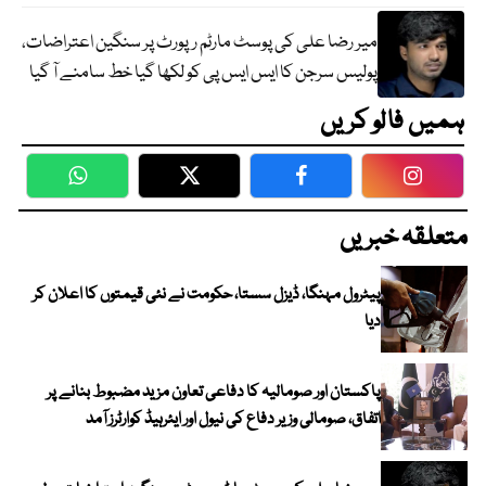
میر رضا علی کی پوسٹ مارٹم رپورٹ پر سنگین اعتراضات،
پولیس سرجن کا ایس ایس پی کو لکھا گیا خط سامنے آ گیا
ہمیں فالو کریں
WhatsApp
Twitter
Facebook
Faceboo
متعلقہ خبریں
پیٹرول مہنگا، ڈیزل سستا، حکومت نے نئی قیمتوں کا اعلان کر
دیا
پاکستان اور صومالیہ کا دفاعی تعاون مزید مضبوط بنانے پر
اتفاق، صومالی وزیر دفاع کی نیول اور ایئرہیڈ کوارٹرز آمد