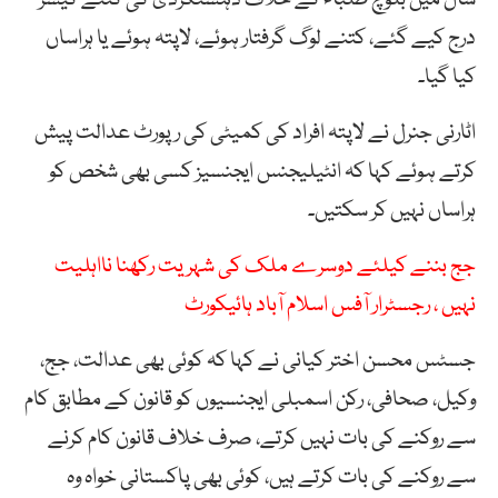
سال میں بلوچ طلباء کے خلاف دہشتگردی کی کتنے کیسز
درج کیے گئے، کتنے لوگ گرفتار ہوئے، لاپتہ ہوئے یا ہراساں
کیا گیا۔
اٹارنی جنرل نے لاپتہ افراد کی کمیٹی کی رپورٹ عدالت پیش
کرتے ہوئے کہا کہ انٹیلیجنس ایجنسیز کسی بھی شخص کو
ہراساں نہیں کر سکتیں۔
جج بننے کیلئے دوسرے ملک کی شہریت رکھنا نااہلیت
نہیں ، رجسٹرار آفس اسلام آباد ہائیکورٹ
جسٹس محسن اختر کیانی نے کہا کہ کوئی بھی عدالت، جج،
وکیل، صحافی، رکن اسمبلی ایجنسیوں کو قانون کے مطابق کام
سے روکنے کی بات نہیں کرتے، صرف خلاف قانون کام کرنے
سے روکنے کی بات کرتے ہیں، کوئی بھی پاکستانی خواہ وہ