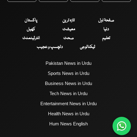
صفحۂ اول
تازہ ترین
پاکستان
دنیا
معیشت
کھیل
تعلیم
صحت
انٹرٹینمنٹ
ٹیکنالوجی
دلچسپ و عجیب
Pakistan News in Urdu
Sports News in Urdu
Business News in Urdu
Tech News in Urdu
Entertainment News in Urdu
Health News in Urdu
Hum News English