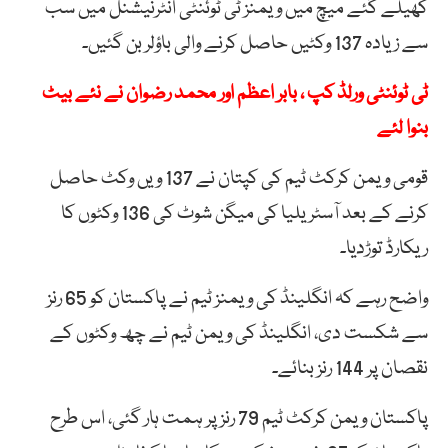
کھیلے گئے میچ میں ویمنز ٹی ٹوئنٹی انٹرنیشنل میں سب
سے زیادہ 137 وکٹیں حاصل کرنے والی باؤلر بن گئیں۔
ٹی ٹوئنٹی ورلڈ کپ ، بابر اعظم اور محمد رضوان نے نئے بیٹ
بنوا لئے
قومی ویمن کرکٹ ٹیم کی کپتان نے 137 ویں وکٹ حاصل
کرنے کے بعد آسٹریلیا کی میگن شوٹ کی 136 وکٹوں کا
ریکارڈ توڑدیا۔
واضح رہے کہ انگلینڈ کی ویمنز ٹیم نے پاکستان کو 65 رنز
سے شکست دی، انگلینڈ کی ویمن ٹیم نے چھ وکٹوں کے
نقصان پر 144 رنز بنائے۔
پاکستان ویمن کرکٹ ٹیم 79 رنز پر ہمت ہار گئی، اس طرح