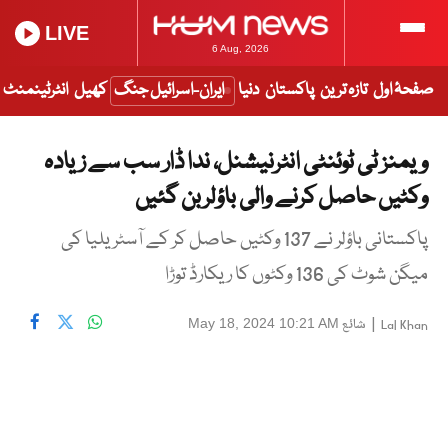
LIVE
6 Aug, 2026
صفحۂ اول
تازہ ترین
پاکستان
دنیا
ایران-اسرائیل جنگ
کھیل
انٹرٹینمنٹ
ویمنز ٹی ٹوئنٹی انٹرنیشنل، ندا ڈار سب سے زیادہ
وکٹیں حاصل کرنے والی باؤلر بن گئیں
پاکستانی باؤلر نے 137 وکٹیں حاصل کر کے آسٹریلیا کی
میگن شوٹ کی 136 وکٹوں کا ریکارڈ توڑا
|
شائع
May 18, 2024 10:21 AM
Lal Khan