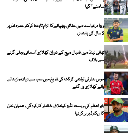
سامنے آ گیا
ویزا درخواست میں حقائق چھپانےکا الزام ثابت؛ کرکٹر حمزہ نذر پر
2 سال کی پابندی
تھائی لینڈ میں فٹبال میچ کے دوران کھلاڑی آسمانی بجلی گرنے
سے ہلاک
جوس بٹلر ٹی ٹوئنٹی کرکٹ کی تاریخ میں سب سے زیادہ رنز بنانے
والے کھلاڑی بن گئے
بابر اعظم کی ویسٹ انڈیز کیخلاف شاندار کارکردگی ، عمران خان
کا ریکارڈ برابر کر دیا