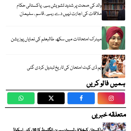
والد کی صحت پر شدید تشویش ہے، پاکستانی حکام
ملاقات کی اجازت نہیں دے رہے ، قاسم ، سلیمان
میٹرک امتحانات میں سکھ طالبعلم کی نمایاں پوزیشن
ایم ڈی کیٹ امتحان کی تاریخ تبدیل کردی گئی
ہمیں فالو کریں
WhatsApp
Twitter
Facebook
Faceboo
متعلقہ خبریں
پاکستان کیخلاف ٹیسٹ سیریز ، انگلینڈ کا 16 رکنی اسکواڈ