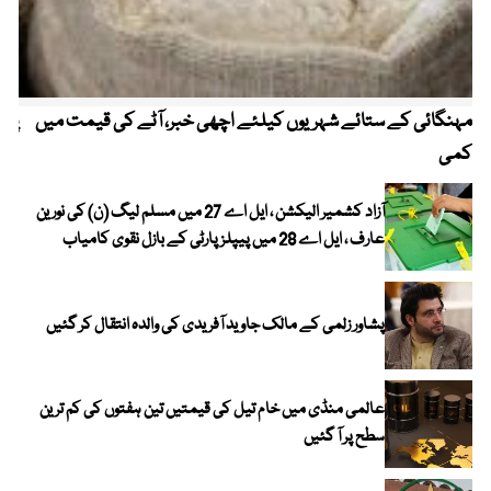
مہنگائی کے ستائے شہریوں کیلئے اچھی خبر، آٹے کی قیمت میں
پیٹ
کمی
آزاد کشمیر الیکشن ، ایل اے 27 میں مسلم لیگ (ن) کی نورین
عارف ، ایل اے 28 میں پیپلز پارٹی کے بازل نقوی کامیاب
پشاور زلمی کے مالک جاوید آفریدی کی والدہ انتقال کر گئیں
عالمی منڈی میں خام تیل کی قیمتیں تین ہفتوں کی کم ترین
سطح پر آ گئیں