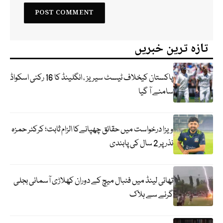
تازہ ترین خبریں
پاکستان کیخلاف ٹیسٹ سیریز ، انگلینڈ کا 16 رکنی اسکواڈ
سامنے آ گیا
ویزا درخواست میں حقائق چھپانےکا الزام ثابت؛ کرکٹر حمزہ
نذر پر 2 سال کی پابندی
تھائی لینڈ میں فٹبال میچ کے دوران کھلاڑی آسمانی بجلی
گرنے سے ہلاک