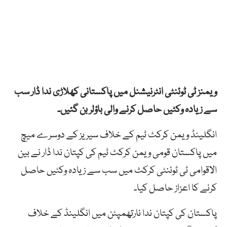
ویمنز ٹی ٹوئنٹی انٹرنیشنل میں پاکستانی کھلاڑی ندا ڈار سب
سے زیادہ وکٹیں حاصل کرنے والی باؤلر بن گئیں۔
انگلینڈ ویمن کرکٹ ٹیم کے خلاف سیریز کے دوسرے میچ
میں پاکستان قومی ویمن کرکٹ ٹیم کی کپتان ندا ڈار نے بین
الاقوامی ٹی ٹوئنٹی کرکٹ میں سب سے زیادہ وکٹیں حاصل
کرنے کا اعزاز حاصل کیا۔
پاکستان کی کپتان ندا نارتھمپٹن میں انگلینڈ کے خلاف