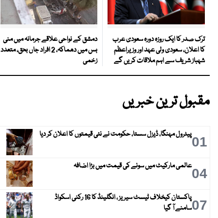
دمشق کے نواحی علاقے جرمانہ میں منی
ترک صدر کا ایک روزہ دورہ سعودی عرب
بس میں دھماکہ، 2 افراد جاں بحق، متعدد
کا اعلان، سعودی ولی عہد اور وزیراعظم
زخمی
شہباز شریف سے اہم ملاقات کریں گے
مقبول ترین خبریں
پیٹرول مہنگا، ڈیزل سستا، حکومت نے نئی قیمتوں کا اعلان کر دیا
01
عالمی مارکیٹ میں سونے کی قیمت میں بڑا اضافہ
04
پاکستان کیخلاف ٹیسٹ سیریز ، انگلینڈ کا 16 رکنی اسکواڈ
07
سامنے آ گیا