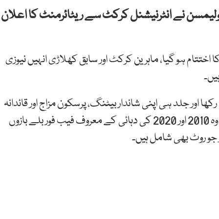
ین ولیمسن نے انٹرنیشنل کرکٹ سے ریٹائرمنٹ کا اعلان
ام ہو گیا، ماہرین کرکٹ اور سابق کھلاڑی انہیں نیوزی
یں۔
ٹ میں قدم رکھا اور جلد ہی اپنی شاندار بیٹنگ، پرسکون مزاج اور قائدانہ
صلاحیتوں کے باعث دنیا بھر میں پہچان حاصل کر لی۔ وہ 2010 اور 2020 کی دہائی کے معروف فیب فور بلے بازوں
 جو روٹ بھی شامل ہیں۔