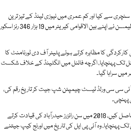
نچری سے کیا اور کم عمری میں نیوزی لینڈ کے تیز ترین
3000 ٹیسٹ رنز مکمل کرنے والے بلے باز بن گئے، کین ولیمسن نے اپنے بین الاقوامی کیریئر میں 19 ہزار 346 رنز اسکور
کارکردگی کا مظاہرہ کرتے ہوئے پلیئر آف دی ٹورنامنٹ کا
ائنل تک پہنچایا، اگرچہ فائنل میں انگلینڈ کے خلاف شکست
میں سراہا گیا۔
ینڈ نے 2021 میں پہلی مرتبہ آئی سی سی ورلڈ ٹیسٹ چیمپئن شپ جیت کر تاریخ رقم کی،
 پہنچی۔
آئی پی ایل میں بھی کین ولیمسن نے نمایاں کامیابیاں حاصل کیں، 2018 میں سن رائزرز حیدرآباد کی قیادت کرتے
 فائنل تک پہنچایا، وہ آئی پی ایل کی تاریخ میں اورنج کیپ جیتنے