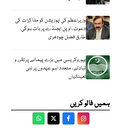
وزیراعظم کی اپوزیشن کو مذاکرات کی
دعوت، اوپن ایجنڈے پر بات ہوگی،
طارق فضل چودھری
بیوروکریسی میں بڑے پیمانے پر تقرر و
تبادلے، متعدد اہم عہدوں پر نئی
تعیناتیاں
ہمیں فالو کریں
WhatsApp
Twitter
Facebook
Facebook