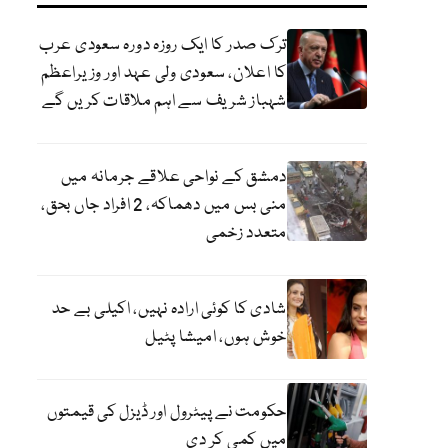
ترک صدر کا ایک روزہ دورہ سعودی عرب
کا اعلان، سعودی ولی عہد اور وزیراعظم
شہباز شریف سے اہم ملاقات کریں گے
دمشق کے نواحی علاقے جرمانہ میں
منی بس میں دھماکہ، 2 افراد جاں بحق،
متعدد زخمی
شادی کا کوئی ارادہ نہیں، اکیلی بے حد
خوش ہوں، امیشا پٹیل
حکومت نے پیٹرول اور ڈیزل کی قیمتوں
میں کمی کر دی