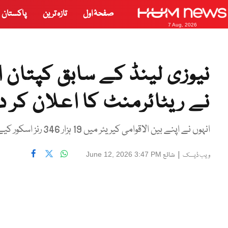
صفحۂ اول
تازہ ترین
پاکستان
7 Aug, 2026
نیوزی لینڈ کے سابق کپتان ا
نے ریٹائرمنٹ کا اعلان کر دی
انہوں نے اپنے بین الاقوامی کیریئر میں 19 ہزار 346 رنز اسکور کیے، جن میں 48 سنچریاں شامل ہیں
|
شائع
June 12, 2026 3:47 PM
ویب ڈیسک