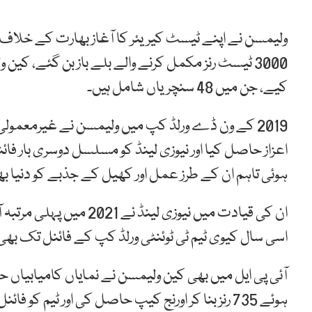
ولیمسن نے اپنے ٹیسٹ کیریئر کا آغاز بھارت کے خلاف س
کیے، جن میں 48 سنچریاں شامل ہیں۔
2019 کے ون ڈے ورلڈ کپ میں ولیمسن نے غیرمعمولی 
اعزاز حاصل کیا اور نیوزی لینڈ کو مسلسل دوسری بار ف
ہوئی تاہم ان کے طرز عمل اور کھیل کے جذبے کو دنیا بھر 
ان کی قیادت میں نیوزی ل
اسی سال کیوی ٹیم ٹی ٹوئنٹی ورلڈ کپ کے فائنل تک بھی
ہوئے 735 رنز بنا کر اورنج کیپ حاصل کی اور ٹیم کو