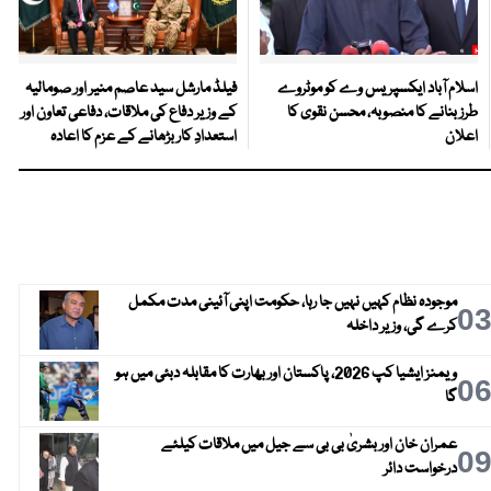
اسلام آباد ایکسپریس وے کو موٹروے
فیلڈ مارشل سید عاصم منیر اور صومالیہ
طرز بنانے کا منصوبہ، محسن نقوی کا
کے وزیر دفاع کی ملاقات، دفاعی تعاون اور
اعلان
استعدادِ کار بڑھانے کے عزم کا اعادہ
موجودہ نظام کہیں نہیں جا رہا، حکومت اپنی آئینی مدت مکمل
0
کرے گی، وزیر داخلہ
ویمنز ایشیا کپ 2026، پاکستان اور بھارت کا مقابلہ دبئی میں ہو
0
گا
عمران خان اور بشریٰ بی بی سے جیل میں ملاقات کیلئے
0
درخواست دائر