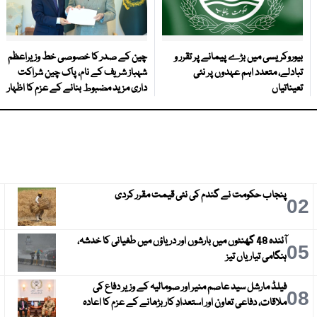
بیوروکریسی میں بڑے پیمانے پر تقرر و
چین کے صدر کا خصوصی خط وزیراعظم
تبادلے، متعدد اہم عہدوں پر نئی
شہباز شریف کے نام، پاک چین شراکت
تعیناتیاں
داری مزید مضبوط بنانے کے عزم کا اظہار
پنجاب حکومت نے گندم کی نئی قیمت مقرر کردی
3
02
آئندہ 48 گھنٹوں میں بارشوں اور دریاؤں میں طغیانی کا خدشہ،
6
05
ہنگامی تیاریاں تیز
فیلڈ مارشل سید عاصم منیر اور صومالیہ کے وزیر دفاع کی
9
08
ملاقات، دفاعی تعاون اور استعدادِ کار بڑھانے کے عزم کا اعادہ