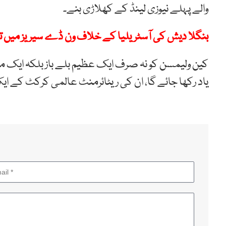
والے پہلے نیوزی لینڈ کے کھلاڑی بنے۔
بنگلا دیش کی آسٹریلیا کے خلاف ون ڈے سیریز میں ت
کین ولیمسن کو نہ صرف ایک عظیم بلے باز بلکہ ایک مثا
یاد رکھا جائے گا، ان کی ریٹائرمنٹ عالمی کرکٹ کے ا