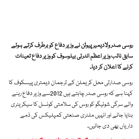
روسی صدر ولادیمیر پیوٹن نے وزیر دفاع کو برطرف کرتے ہوئے
سابق نائب وزیر اعظم اندرئی بیلوسوف کو وزیر دفاع تعینات
کرنے کا اعلان کر دیا۔
روسی صدارتی محل کریملن کے ترجمان دیمتری پیسکوف کا
کہنا ہے کہ روسی صدر چاہتے ہیں 2012سے وزیر دفاع رہنے
والے سرگی شوئیگو کو روس کی سلامتی کونسل کا سیکریٹری
بنایا جائے اور انہیں ملٹری صنعتی کمپلیکس کی ذمے
داریاں بھی دی جائیں۔