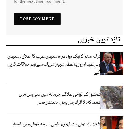
for the next time I comment.
تازہ ترین خبریں
ترک صدر کا ایک روزہ دورہ سعودی عرب کا اعلان، سعودی
ولی عہد اور وزیراعظم شہباز شریف سے اہم ملاقات کریں
گے
دمشق کے نواحی علاقے جرمانہ میں منی بس میں
دھماکہ، 2 افراد جاں بحق، متعدد زخمی
شادی کا کوئی ارادہ نہیں، اکیلی بے حد خوش ہوں، امیشا