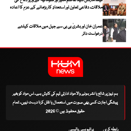
فیلڈ مارشل سید عاصم منیر اور صومالیہ کے وزیر دفاع کی
ملاقات، دفاعی تعاون اور استعدادِ کار بڑھانے کے عزم کا اعادہ
عمران خان اور بشریٰ بی بی سے جیل میں ملاقات کیلئے
درخواست دائر
ہم نیوز پر شائع یا نشر ہونے والا مواد ادارتی ٹیم کی کاوش ہے۔ اس مواد کو بغیر
پیشگی اجازت کسی بھی صورت میں استعمال یا نقل کرنا درست نہیں۔ تمام
حقوق محفوظ ہیں © 2026
رابطہ کریں
پرائیویسی پالیسی