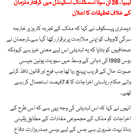
لیبیا ، 26 ٹن سونا اسمگلنگ اسکینڈل میں گرفتار ملزمان
کے خلاف تحقیقات کا اعلان
دیمتری پیسکوف نے کہا کہ ملک کے تجربہ کار وزیر خارجہ
سرگی لاوروف کو اپنی ملازمت پر برقرار رکھا گیا ہے۔ترجمان نے
صحافیوں کو بتایا کہ یہ تبدیلی اس لیے معنی خیز ہے کیونکہ
روس 1980کی دہائی کے وسط میں سوویت یونین جیسی
صورت حال کے قریب پہنچ رہا تھاجب فوج اور قانون نافذ کرنے
والے حکام ریاستی اخراجات کا 7.4فیصد استعمال کر رہے
تھے۔
انہوں نے کہا کہ اس تبدیلی کی وجہ یہی ہے کہ اس طرح کے
اخراجات کو ملک کے مجموعی مفادات کے مطابق یقینی
بنانا بہت ضروری ہے جس کے لیے روسی صدر وزارت دفاع