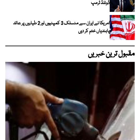
ڈونلڈ ٹرمپ
امریکا نے ایران سے منسلک 3 کمپنیوں اور 2 طیاروں پر عائد
پابندیاں ختم کر دیں
مقبول ترین خبریں