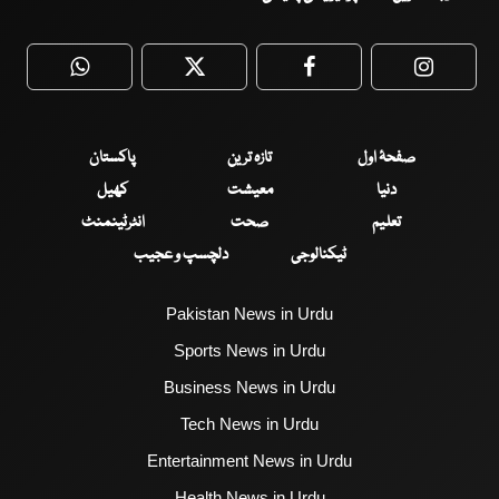
WhatsApp
Twitter
Facebook
Faceboo
صفحۂ اول
تازہ ترین
پاکستان
دنیا
معیشت
کھیل
تعلیم
صحت
انٹرٹینمنٹ
ٹیکنالوجی
دلچسپ و عجیب
Pakistan News in Urdu
Sports News in Urdu
Business News in Urdu
Tech News in Urdu
Entertainment News in Urdu
Health News in Urdu