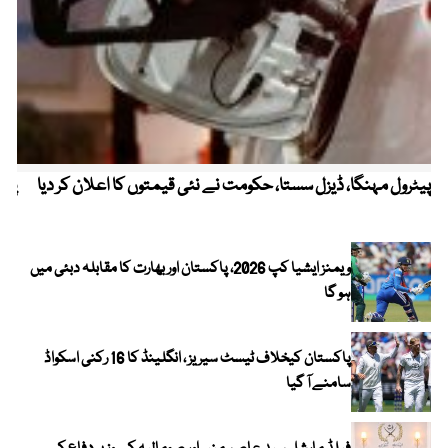
پیٹرول مہنگا، ڈیزل سستا، حکومت نے نئی قیمتوں کا اعلان کر دیا
پنج
ویمنز ایشیا کپ 2026، پاکستان اور بھارت کا مقابلہ دبئی میں
ہو گا
پاکستان کیخلاف ٹیسٹ سیریز ، انگلینڈ کا 16 رکنی اسکواڈ
سامنے آ گیا