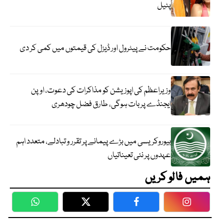
پٹیل
حکومت نے پیٹرول اور ڈیزل کی قیمتوں میں کمی کر دی
وزیراعظم کی اپوزیشن کو مذاکرات کی دعوت، اوپن
ایجنڈے پر بات ہوگی، طارق فضل چودھری
بیوروکریسی میں بڑے پیمانے پر تقرر و تبادلے، متعدد اہم
عہدوں پر نئی تعیناتیاں
ہمیں فالو کریں
WhatsApp
Twitter
Facebook
Faceboo