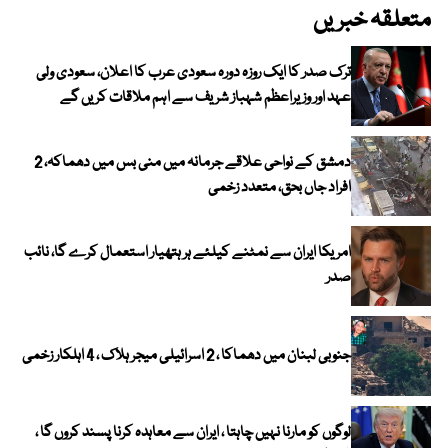
متعلقہ خبریں
ترک صدر کا ایک روزہ دورہ سعودی عرب کا اعلان، سعودی ولی
عہد اور وزیراعظم شہباز شریف سے اہم ملاقات کریں گے
دمشق کے نواحی علاقے جرمانہ میں منی بس میں دھماکہ، 2
افراد جاں بحق، متعدد زخمی
امریکا ایران سے نمٹنے کیلئے ہر ہتھیار استعمال کرے گا، نائب
صدر
جنوبی لبنان میں دھماکا ، 2 اسرائیلی میجر ہلاک ، 4 اہلکار زخمی
لوگوں کو مارنا نہیں چاہتا ، ایران سے معاہدہ کرنا پسند کروں گا ،