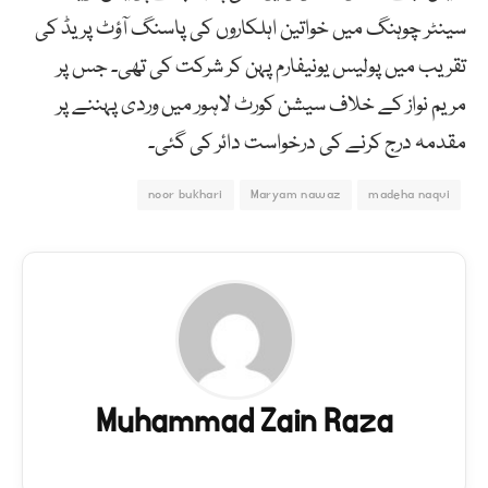
سینٹر چوہنگ میں خواتین اہلکاروں کی پاسنگ آؤٹ پریڈ کی
تقریب میں پولیس یونیفارم پہن کر شرکت کی تھی۔ جس پر
مریم نواز کے خلاف سیشن کورٹ لاہور میں وردی پہننے پر
مقدمہ درج کرنے کی درخواست دائر کی گئی۔
noor bukhari
Maryam nawaz
madeha naqvi
Muhammad Zain Raza