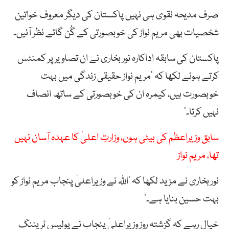
صرف مدیحہ نقوی ہی نہیں پاکستان کی دیگر معروف خواتین
شخصیات بھی مریم نواز کی خوبصورتی کے گُن گاتے نظر آئیں۔
پاکستان کی سابقہ اداکارہ نور بخاری نے ان تصاویر پر کمنٹس
کرتے ہوئے لکھا کہ ’مریم نواز حقیقی زندگی میں بہت
خوبصورت ہیں، کیمرہ ان کی خوبصورتی کے ساتھ انصاف
نہیں کرتا۔’
سابق وزیراعظم کی بیٹی ہوں، وزارتِ اعلیٰ کا عہدہ آسان نہیں
تھا، مریم نواز
نور بخاری نے مزید لکھا کہ ‘اللّٰہ نے وزیراعلیٰ پنجاب مریم نواز کو
بہت حسین بنایا ہے۔’
خیال رہے کہ گزشتہ روز وزیراعلیٰ پنجاب نے پولیس ٹریننگ