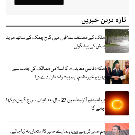
تازہ ترین خبریں
ملک کے مختلف علاقوں میں گرج چمک کے ساتھ مزید
بارش کی پیشگوئی
مکہ دفاعی معاہدے کا اسلامی ممالک کی جانب سے
بھرپور خیرمقدم، اہم پیشرفت قرار دے دیا
برطانیہ اور آئرلینڈ میں 27 سال بعد نایاب سورج گرہن دیکھا
جائے گا
ہم صبر کر رہے ہیں، ہمارے صبر کا امتحان نہ لیا جائے،