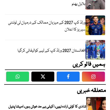
بلاول بھٹو
ورلڈ کپ 2027 کے میزبان ممالک کے درمیان ٹی ٹوئنٹی
سیریز کا اعلان
افغانستان 2027 ورلڈ کپ کے لیے کوالیفائی کرگیا
ہمیں فالو کریں
WhatsApp
Twitter
Facebook
Faceboo
متعلقہ خبریں
شادی کا کوئی ارادہ نہیں، اکیلی بے حد خوش ہوں، امیشا پٹیل