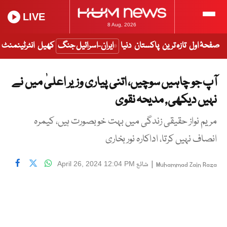
LIVE
8 Aug, 2026
صفحۂ اول
تازہ ترین
پاکستان
دنیا
ایران-اسرائیل جنگ
کھیل
انٹرٹینمنٹ
آپ جو چاہیں سوچیں، اتنی پیاری وزیر اعلیٰ میں نے
نہیں دیکھی, مدیحہ نقوی
مریم نواز حقیقی زندگی میں بہت خوبصورت ہیں، کیمرہ
انصاف نہیں کرتا، اداکارہ نور بخاری
|
شائع
April 26, 2024 12:04 PM
Muhammad Zain Raza