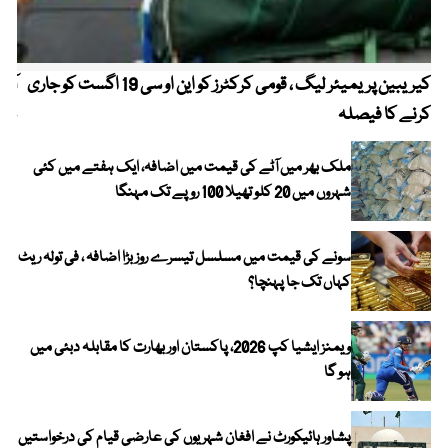
کیریبین پریمیئر لیگ ، قومی کرکٹرز کو این او سی 19 اگست کو جاری
آز
کرنے کا فیصلہ
چھی
ملک بھر میں آٹے کی قیمت میں اضافہ، ایک ہفتے میں کئی
شہروں میں 20 کلو تھیلا 100 روپے تک مہنگا
سونے کی قیمت میں مسلسل تیسرے روز بڑا اضافہ ، فی تولہ ریٹ
کہاں تک جا پہنچا؟
ویمنز ایشیا کپ 2026، پاکستان اور بھارت کا مقابلہ دبئی میں
ہو گا
پشاور ہائیکورٹ نے افغان شہریوں کی عارضی قیام کی درخواستیں