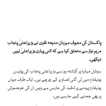
پاکستان کی معروف میزبان مدیحہ نقوی نے وزیراعلیٰ پنجاب
مریم نواز سے متعلق کہا ہے کہ اتنی پیاری وزیراعلیٰ نہیں
دیکھی۔
سوشل میڈیا پر گزشتہ روز سے وزیراعلیٰ پنجاب کی پولیس
یونیفارم میں لی گئی تصاویر کے چرچے ہیں۔ ایک طرف جہاں
یونیفارم پہننے پر تنقید کی جارہی ہے وہیں ان کی خوبصورتی
پر بھی جملے کہے جارہے ہیں۔