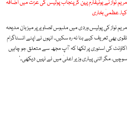
مریم نواز نے یونیفارم پہن کر پنجاب پولیس کی عزت میں اضافہ
کیا، عظمیٰ بخاری
مریم نواز کی پولیس وردی میں ملبوس تصاویر پر میزبان مدیحہ
نقوی بھی تعریف کیے بنا نہ رہ سکیں۔ انہوں نے اپنے انسٹاگرام
اکاؤنٹ کی اسٹوری پر لکھا کہ ’آپ مجھ سے متعلق جو چاہیں
سوچیں، مگر اتنی پیاری وزیر اعلیٰ میں نے نہیں دیکھی۔‘