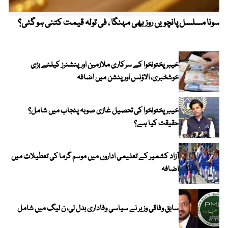
سونا مسلسل پانچویں روز بھی مہنگا ، فی تولہ قیمت کتنی ہو گئی؟
کولم
خیبرپختونخوا کے سرکاری ملازمین اور پنشنرز کیلئے بڑی
خوشخبری، الاؤنس اور پنشن میں اضافہ
خیبر پختونخوا کی تحصیل غازی صوبہ پنجاب میں شامل؟
حقیقت کیا ہے؟
آزاد کشمیر کے تعلیمی اداروں میں موسم گرما کی تعطیلات میں
اضافہ
سابق وفاقی وزیر نے سیاسی وفاداری بدل لی، ن لیگ میں شامل