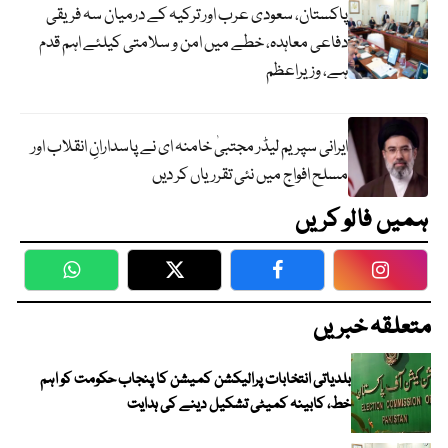
پاکستان، سعودی عرب اور ترکیہ کے درمیان سہ فریقی
دفاعی معاہدہ، خطے میں امن و سلامتی کیلئے اہم قدم
ہے، وزیراعظم
ایرانی سپریم لیڈر مجتبیٰ خامنہ ای نے پاسدارانِ انقلاب اور
مسلح افواج میں نئی تقرریاں کر دیں
ہمیں فالو کریں
WhatsApp
Twitter
Facebook
Faceboo
متعلقہ خبریں
بلدیاتی انتخابات پرالیکشن کمیشن کا پنجاب حکومت کو اہم
خط، کابینہ کمیٹی تشکیل دینے کی ہدایت