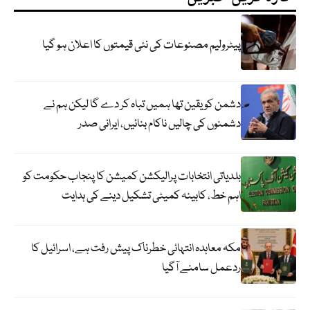
پیٹرولیم مصنوعات کی نئی قیمتوں کا اعلان ہو گیا
دشمن کو یقین تھا ہمیں تباہ کر دے گا لیکن ہم نے
دشمنوں کی چالیں ناکام بنائیں، ایرانی صدر
بلدیاتی انتخابات پرالیکشن کمیشن کا پنجاب حکومت کو
اہم خط، کابینہ کمیٹی تشکیل دینے کی ہدایت
مکہ معاہدہ انتہائی خطرناک پیش رفت ہے، اسرائیل کا
ردعمل سامنے آگیا