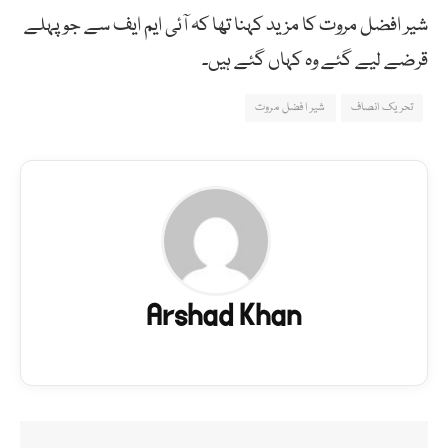
شیر افضل مروت کا مزید کہنا تھا کہ آئی ایم ایف سے جو پہلے
قرضے لیے گئے وہ کہاں گئے ہیں۔
تحریک انصاف
شیر افضل مروت
Arshad Khan