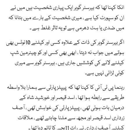
انکا کہنا تھا کہ بیرسٹر گوہر ایک پیاری شخصیت ہیں میں نے
ان کو سپورٹ کیا ہے ، میری شخصیت کے بارے میں بتانا کہ
میں ضدی یا ہٹ دھرمی ہے تو یہ تاثر غلط ہے ۔
اگر بیرسٹر گوہر کی ذات کے علاوہ کسی اور کیلئے 10نوٹس بھی
ہوتے میں جواب نہ دیتا ، ابھی بھی کسی اور کو چیئرمین شپ
کیلئے لانے کی کوششیں جاری ہیں ، بیرسٹر گوہر سے میری
کوئی لڑائی نہیں ہے۔
رہنما پی ٹی آئی کا کہنا تھا کہ پیپلز پارٹی سے ہمارا بلا واسطہ
طریقے سے رابطہ ہوا تھا ، اسد قیصر اور خورشید شاہ کے
درمیان بات ہوئی تھی ، پیپلز پارٹی کی خواہش تھی ، آصف
زرداری اسد قیصر اور مجھ سے ملنا چاہتے تھے ، ملاقات
کیلئے آصف زرداری نے رات 11بجے کا ٹائم دیا تھا ۔