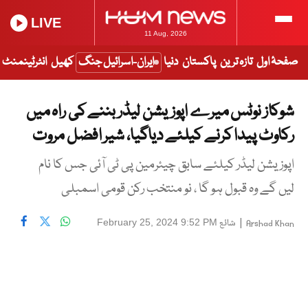
LIVE
11 Aug, 2026
صفحۂ اول
تازہ ترین
پاکستان
دنیا
ایران-اسرائیل جنگ
کھیل
انٹرٹینمنٹ
شوکاز نوٹس میرے اپوزیشن لیڈر بننے کی راہ میں
رکاوٹ پیدا کرنے کیلئے دیاگیا، شیر افضل مروت
اپوزیشن لیڈر کیلئے سابق چیئرمین پی ٹی آئی جس کا نام
لیں گے وہ قبول ہو گا ، نو منتخب رکن قومی اسمبلی
|
شائع
February 25, 2024 9:52 PM
Arshad Khan