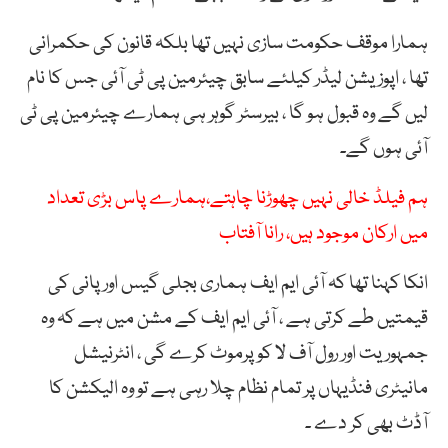
ہمارا موقف حکومت سازی نہیں تھا بلکہ قانون کی حکمرانی
تھا ، اپوزیشن لیڈر کیلئے سابق چیئرمین پی ٹی آئی جس کا نام
لیں گے وہ قبول ہو گا ، بیرسٹر گوہر ہی ہمارے چیئرمین پی ٹی
آئی ہوں گے۔
ہم فیلڈ خالی نہیں چھوڑنا چاہتے،ہمارے پاس بڑی تعداد
میں ارکان موجود ہیں، رانا آفتاب
انکا کہنا تھا کہ آئی ایم ایف ہماری بجلی گیس اور پانی کی
قیمتیں طے کرتی ہے ، آئی ایم ایف کے مشن میں ہے کہ وہ
جمہوریت اور رول آف لا کو پرموٹ کرے گی ، انٹرنیشل
مانیٹری فنڈیہاں پر تمام نظام چلا رہی ہے تو وہ الیکشن کا
آڈٹ بھی کر دے ۔