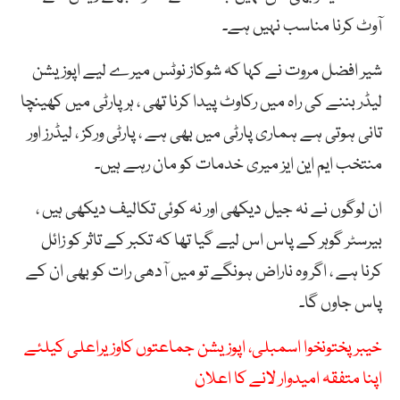
آوٹ کرنا مناسب نہیں ہے۔
شیر افضل مروت نے کہا کہ شوکاز نوٹس میرے لیے اپوزیشن
لیڈر بننے کی راہ میں رکاوٹ پیدا کرنا تھی ، ہر پارٹی میں کھینچا
تانی ہوتی ہے ہماری پارٹی میں بھی ہے ، پارٹی ورکز ، لیڈرز اور
منتخب ایم این ایز میری خدمات کو مان رہے ہیں۔
ان لوگوں نے نہ جیل دیکھی اور نہ کوئی تکالیف دیکھی ہیں ،
بیرسٹر گوہر کے پاس اس لیے گیا تھا کہ تکبر کے تاثر کو زائل
کرنا ہے ، اگر وہ ناراض ہونگے تو میں آدھی رات کو بھی ان کے
پاس جاوں گا۔
خیبر پختونخوا اسمبلی، اپوزیشن جماعتوں کاوزیراعلی کیلئے
اپنا متفقہ امیدوار لانے کا اعلان