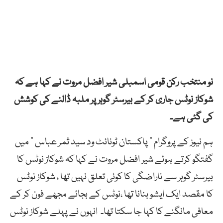
نو منتخب رکن قومی اسمبلی شیر افضل مروت نے کہا ہے کہ
شوکاز نوٹس جاری کر کے بیرسٹر گوہر پر ملبہ ڈالنے کی کوشش
کی گئی ہے۔
ہم نیوز کے پروگرام ” پاکستان ٹونائٹ ود سید ثمر عباس ” میں
گفتگو کرتے ہوئے شیر افضل مروت نے کہا کہ شوکاز نوٹس کا
بیرسٹر گوہر سے ناراضگی کا کوئی تعلق نہیں تھا ، شوکاز نوٹس
کا مقصد ایک ایشو بنانا تھا ،نوٹس کے بجائے مجھے فون کر کے
معافی مانگنے کا کہا جا سکتا تھا۔ انہوں نے پہلے شوکاز نوٹس