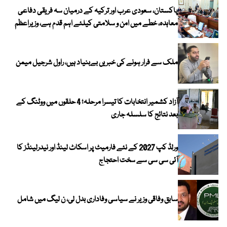
پاکستان، سعودی عرب اور ترکیہ کے درمیان سہ فریقی دفاعی
معاہدہ، خطے میں امن و سلامتی کیلئے اہم قدم ہے، وزیراعظم
ملک سے فرار ہونے کی خبریں بےبنیاد ہیں، راول شرجیل میمن
آزاد کشمیر انتخابات کا تیسرا مرحلہ؛ 4 حلقوں میں ووٹنگ کے
بعد نتائج کا سلسلہ جاری
ورلڈ کپ 2027 کے نئے فارمیٹ پر اسکاٹ لینڈ اور نیدرلینڈز کا
آئی سی سی سے سخت احتجاج
سابق وفاقی وزیر نے سیاسی وفاداری بدل لی، ن لیگ میں شامل