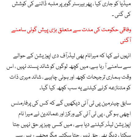
میڈیا کو جاری کیا ، پھر بیرسٹر گوہر پر ملبہ ڈالنے کی کوشش
کی گئی ۔
وفاقی حکومت کی مدت سے متعلق بڑی پیش گوئی سامنے
آگئی
انہوں نے کہا کہ میرانام بھی لیڈرآف دی اپوزیشن کے حوالے
سے سامنے آ رہا ہے، میں کچھ لوگوں کو شائد پسند نہیں ، اس
وقت ہماری ترجیحات کچھ اور ہونی چاہیے ، شائد میری ذات
کو متنازعہ کرنے کیلئے یہ سب کچھ کیا گیا۔
سابق چیئرمین پی ٹی آئی دیکھیں گے کہ کس کی پرفارمنس
اچھی ہو گی ، پی ٹی آئی کے ورکرز اور عمائدین نے میرا نام
اپوزیشن لیڈر کیلئے دیا ہے ، میں کسی چیز پر حق نہیں جتا
سکتا ، دیگر بھی حق نہیں جتا سکتے مگر مجھے ریس سے