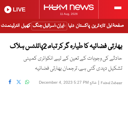
LIVE
11 Aug, 2026
صفحۂ اول
تازہ ترین
پاکستان
دنیا
ایران-اسرائیل جنگ
کھیل
انٹرٹینمنٹ
بھارتی فضائیہ کا طیارہ گر کر تباہ، 2پائلٹس ہلاک
حادثے کی وجوہات کے تعین کے لیے انکوائری کمیٹی
تشکیل دیدی گئی ہے، ترجمان بھارتی فضائیہ
|
شائع
December 4, 2023 5:27 PM
Faisal Zaheer