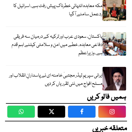
مکہ معاہدہ انتہائی خطرناک پیش رفت ہے، اسرائیل کا
ردعمل سامنے آگیا
پاکستان، سعودی عرب اور ترکیہ کے درمیان سہ فریقی
دفاعی معاہدہ، خطے میں امن و سلامتی کیلئے اہم قدم
ہے، وزیراعظم
ایرانی سپریم لیڈر مجتبیٰ خامنہ ای نے پاسدارانِ انقلاب اور
مسلح افواج میں نئی تقرریاں کر دیں
ہمیں فالو کریں
WhatsApp
Twitter
Facebook
Faceboo
متعلقہ خبریں