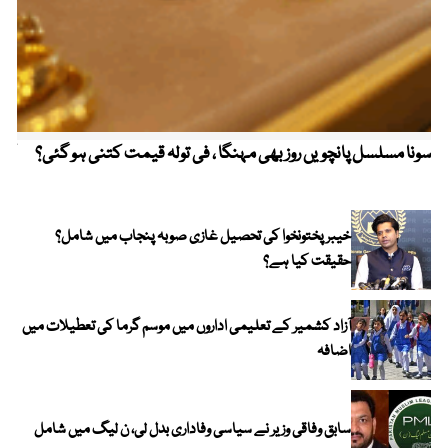
سونا مسلسل پانچویں روز بھی مہنگا ، فی تولہ قیمت کتنی ہو گئی؟
کولم
خیبر پختونخوا کی تحصیل غازی صوبہ پنجاب میں شامل؟
حقیقت کیا ہے؟
آزاد کشمیر کے تعلیمی اداروں میں موسم گرما کی تعطیلات میں
اضافہ
سابق وفاقی وزیر نے سیاسی وفاداری بدل لی، ن لیگ میں شامل