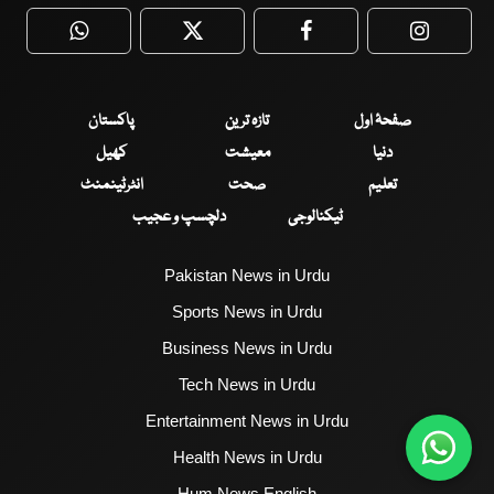
WhatsApp
Twitter
Facebook
Faceboo
صفحۂ اول
تازہ ترین
پاکستان
دنیا
معیشت
کھیل
تعلیم
صحت
انٹرٹینمنٹ
ٹیکنالوجی
دلچسپ و عجیب
Pakistan News in Urdu
Sports News in Urdu
Business News in Urdu
Tech News in Urdu
Entertainment News in Urdu
Health News in Urdu
Hum News English