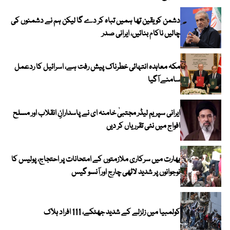
دشمن کو یقین تھا ہمیں تباہ کر دے گا لیکن ہم نے دشمنوں کی
چالیں ناکام بنائیں، ایرانی صدر
مکہ معاہدہ انتہائی خطرناک پیش رفت ہے، اسرائیل کا ردعمل
سامنے آگیا
ایرانی سپریم لیڈر مجتبیٰ خامنہ ای نے پاسدارانِ انقلاب اور مسلح
افواج میں نئی تقرریاں کر دیں
بھارت میں سرکاری ملازمتوں کے امتحانات پر احتجاج، پولیس کا
نوجوانوں پر شدید لاٹھی چارج اور آنسو گیس
کولمبیا میں زلزلے کے شدید جھٹکے، 111 افراد ہلاک