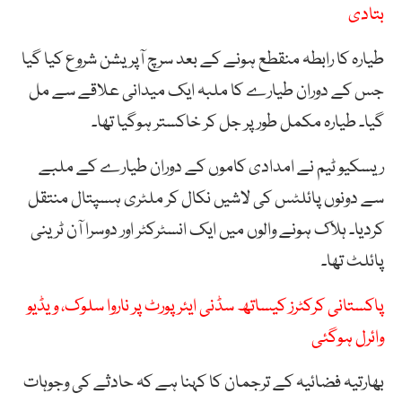
بتادی
طیارہ کا رابطہ منقطع ہونے کے بعد سرچ آپریشن شروع کیا گیا
جس کے دوران طیارے کا ملبہ ایک میدانی علاقے سے مل
گیا۔ طیارہ مکمل طور پر جل کر خاکستر ہوگیا تھا۔
ریسکیو ٹیم نے امدادی کاموں کے دوران طیارے کے ملبے
سے دونوں پائلٹس کی لاشیں نکال کر ملٹری ہسپتال منتقل
کردیا۔ ہلاک ہونے والوں میں ایک انسٹرکٹر اور دوسرا آن ٹرینی
پائلٹ تھا۔
پاکستانی کرکٹرز کیساتھ سڈنی ایئرپورٹ پر ناروا سلوک، ویڈیو
وائرل ہوگئی
بھارتیہ فضائیہ کے ترجمان کا کہنا ہے کہ حادثے کی وجوہات