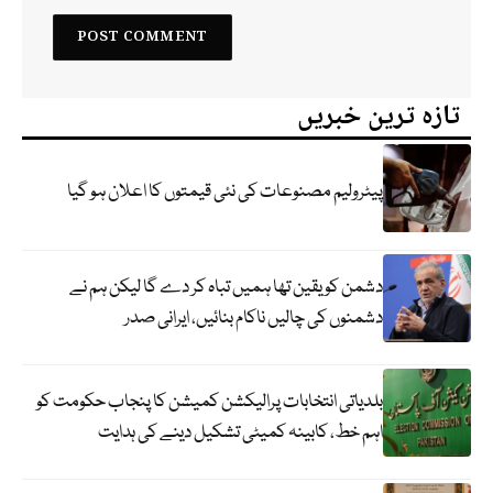
تازہ ترین خبریں
پیٹرولیم مصنوعات کی نئی قیمتوں کا اعلان ہو گیا
دشمن کو یقین تھا ہمیں تباہ کر دے گا لیکن ہم نے
دشمنوں کی چالیں ناکام بنائیں، ایرانی صدر
بلدیاتی انتخابات پرالیکشن کمیشن کا پنجاب حکومت کو
اہم خط، کابینہ کمیٹی تشکیل دینے کی ہدایت