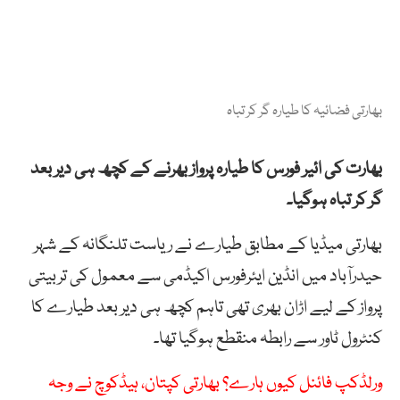
بھارتی فضائیہ کا طیارہ گر کر تباہ
بھارت کی ائیر فورس کا طیارہ پرواز بھرنے کے کچھ ہی دیر بعد
گر کر تباہ ہوگیا۔
بھارتی میڈیا کے مطابق طیارے نے ریاست تلنگانہ کے شہر
حیدرآباد میں انڈین ایئرفورس اکیڈمی سے معمول کی تربیتی
پرواز کے لیے اڑان بھری تھی تاہم کچھ ہی دیر بعد طیارے کا
کنٹرول ٹاور سے رابطہ منقطع ہوگیا تھا۔
ورلڈکپ فائنل کیوں ہارے؟ بھارتی کپتان، ہیڈکوچ نے وجہ