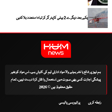
یکے بعد دیگرے 2 ہیلی کاپٹر گر کر تباہ؛ متعدد ہلاکتیں
ہم نیوز پر شائع یا نشر ہونے والا مواد ادارتی ٹیم کی کاوش ہے۔ اس مواد کو بغیر
پیشگی اجازت کسی بھی صورت میں استعمال یا نقل کرنا درست نہیں۔ تمام
حقوق محفوظ ہیں © 2026
رابطہ کریں
پرائیویسی پالیسی