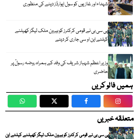
شہداء اور غازیوں کو سول ایوارڈز دینے کی منظوری
پی سی بی نے قومی کرکٹرز کو بیرون ملک لیگز کھیلنے
کیلئے این او سی جاری کر دیئے
وزیر اعظم شہباز شریف کی وفد کے ہمراہ روضہ رسولؐ پر
حاضری
ہمیں فالو کریں
WhatsApp
Twitter
Facebook
Faceboo
متعلقہ خبریں
پی سی بی نے قومی کرکٹرز کو بیرون ملک لیگز کھیلنے کیلئے این