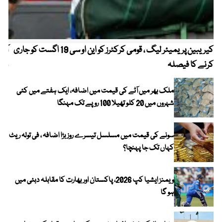
کیریبین پریمیئر لیگ ، قومی کرکٹرز کو این او سی 19 اگست کو جاری
آز
کرنے کا فیصلہ
چھی
ملک بھر میں آٹے کی قیمت میں اضافہ، ایک ہفتے میں کئی
شہروں میں 20 کلو تھیلا 100 روپے تک مہنگا
سونے کی قیمت میں مسلسل تیسرے روز بڑا اضافہ ، فی تولہ ریٹ
کہاں تک جا پہنچا؟
ویمنز ایشیا کپ 2026، پاکستان اور بھارت کا مقابلہ دبئی میں
ہو گا