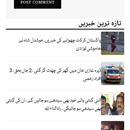
تازہ ترین خبریں
پاکستان کرکٹ چھوڑنے کی خبریں، خوشدل شاہ نے
خاموشی توڑ دی
ڈیرہ غازی خان میں گھر کی چھت گر گئی ، 2 جاں بحق ، 3
افراد زخمی
الٹی گنتی والے خود بھی سیدھے ہو جائیں گے ، ان کی گنتی
بھی سیدھی ہو جائیگی ، رانا ثناء اللہ