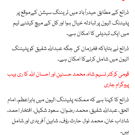
ذرائع کے مطابق حیدرآباد میں ٹریننگ سیشن کےموقع پر
پلیئنگ الیون پر تبادلہ خیال ہوا اور کل کے میچ کیلئے ٹیم
میں ایک تبدیلی کا امکان ہے۔
ذرائع نے بتایاکہ فخرزمان کی جگہ عبداللہ شفیق کو پلیئنگ
الیون میں شامل کرنےکا امکان ہے۔
قومی کرکٹر نسیم شاہ، محمد حسنین اور احسان اللہ کا ری ہیب
پروگرام جاری
ذرائع کا کہنا ہے کہ ممکنہ پلیئنگ الیون میں بابراعظم، امام
الحق، عبداللہ شفیق، محمد رضوان، سعود شکیل، افتخار احمد،
شاداب خان، محمد نواز، حارث رؤف، شاہین آفریدی اور شامل
ہیں۔