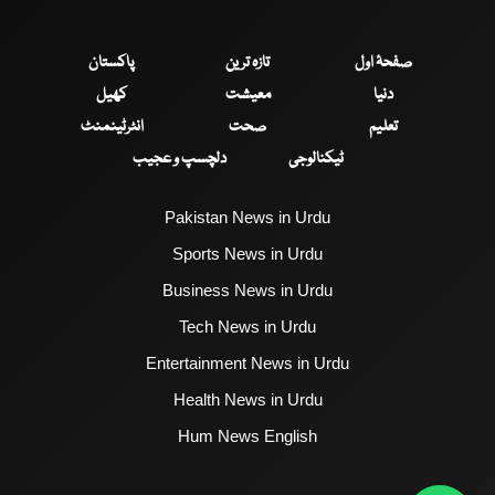
صفحۂ اول
تازہ ترین
پاکستان
دنیا
معیشت
کھیل
تعلیم
صحت
انٹرٹینمنٹ
ٹیکنالوجی
دلچسپ و عجیب
Pakistan News in Urdu
Sports News in Urdu
Business News in Urdu
Tech News in Urdu
Entertainment News in Urdu
Health News in Urdu
Hum News English