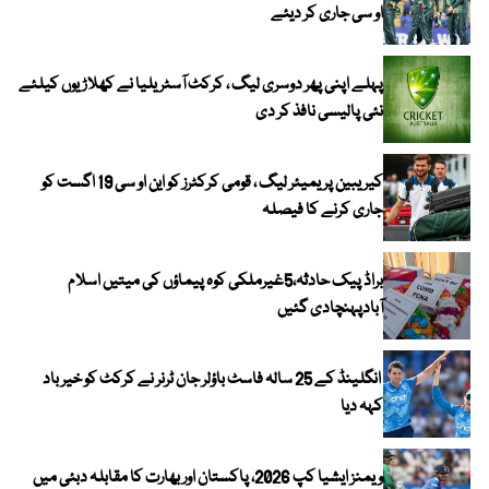
او سی جاری کر دیئے
پہلے اپنی پھر دوسری لیگ ، کرکٹ آسٹریلیا نے کھلاڑیوں کیلئے
نئی پالیسی نافذ کر دی
کیریبین پریمیئر لیگ ، قومی کرکٹرز کو این او سی 19 اگست کو
جاری کرنے کا فیصلہ
براڈ پیک حادثہ،5غیرملکی کوہ پیماؤں کی میتیں اسلام
آبادپہنچادی گئیں
انگلینڈ کے 25 سالہ فاسٹ باؤلر جان ٹرنر نے کرکٹ کو خیر باد
کہہ دیا
ویمنز ایشیا کپ 2026، پاکستان اور بھارت کا مقابلہ دبئی میں