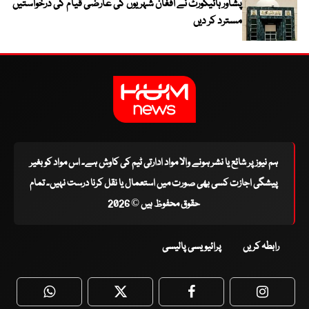
پشاور ہائیکورٹ نے افغان شہریوں کی عارضی قیام کی درخواستیں
مسترد کر دیں
ہم نیوز پر شائع یا نشر ہونے والا مواد ادارتی ٹیم کی کاوش ہے۔ اس مواد کو بغیر
پیشگی اجازت کسی بھی صورت میں استعمال یا نقل کرنا درست نہیں۔ تمام
حقوق محفوظ ہیں © 2026
رابطہ کریں
پرائیویسی پالیسی
WhatsApp
Twitter
Facebook
Faceboo