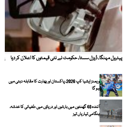
پیٹرول مہنگا، ڈیزل سستا، حکومت نے نئی قیمتوں کا اعلان کر دیا
پنج
ویمنز ایشیا کپ 2026، پاکستان اور بھارت کا مقابلہ دبئی میں
ہو گا
آئندہ 48 گھنٹوں میں بارشوں اور دریاؤں میں طغیانی کا خدشہ،
ہنگامی تیاریاں تیز