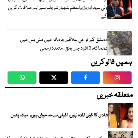
ولی عہد اور وزیراعظم شہباز شریف سے اہم ملاقات کریں
گے
دمشق کے نواحی علاقے جرمانہ میں منی بس میں
دھماکہ، 2 افراد جاں بحق، متعدد زخمی
ہمیں فالو کریں
WhatsApp
Twitter
Facebook
Faceboo
متعلقہ خبریں
شادی کا کوئی ارادہ نہیں، اکیلی بے حد خوش ہوں، امیشا پٹیل