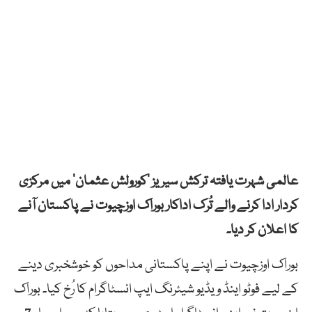
عالمی شہرت یافتہ
ترکش سیریز ‘کورولش عثمان’ میں مرکزی
کردار ادا کرنے والے تُرک اداکار بوراک اوزچیوت نے پاکستان آنے
کا اعلان کر دیا۔
بوراک اوزچیوت نے اپنے پاکستانی مداحوں کو خوشخبری دینے
کے لیے فوٹو اینڈ ویڈیو شیئرنگ ایپ انسٹاگرام کا رُخ کیا۔ بوراک