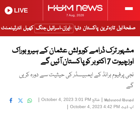
LIVE
7 Aug, 2026
صفحۂ اول
تازہ ترین
پاکستان
دنیا
ایران-اسرائیل جنگ
کھیل
انٹرٹینمنٹ
مشہور ترک ڈرامے کورولش عثمان کے ہیرو بوراک
اوزچیوت 7 اکتوبر کو پاکستان آئیں گے
نجی پرفیوم برانڈ کے ایمبیسڈر کی حیثیت سے دورہ کریں
گے
|
شائع
|
October 4, 2023 3:01 PM
Mehmood Ahmed
اپ ڈیٹ
|
October 4, 2023 4:42 PM