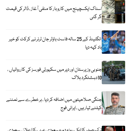
اسٹاک ایکسچینج میں کاروبار کا منفی آغاز ، ڈالر کی قیمت
گر گئی
انگلینڈ کے 25 سالہ فاسٹ باؤلر جان ٹرنر نے کرکٹ کو خیر
باد کہہ دیا
جنوبی وزیرستان اور دیر میں سکیورٹی فورسز کی کارروائیاں ،
10دہشتگرد ہلاک
جنگی صلاحیتوں میں اضافہ کر دیا ، ہر خطرے سے نمٹنے
کیلئے تیار ہیں ، ایرانی فوج
ترک صدر کا ایک روزہ دورہ سعودی عرب کا اعلان، سعودی