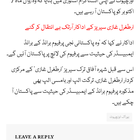
اوزچیوت نے اپنی انسٹاگرام اسٹوری میں بتایا کہ وہ رواں ماہ 7
اکتوبر کو پاکستان آ رہے ہیں۔
ارطغرل غازی سیریز کے اداکار آرتک بے انتقال کر گئے
اداکار نے کہا کہ ‘وہ پاکستانی نجی پرفیوم برانڈ کے برانڈ
ایمبیسڈر کی حیثیت سے پرفیوم کی لانچ پر پاکستان آئیں گے۔
اس سے قبل شہرہ آفاق ترک سیریز ’ارطغرل غازی‘ کے مرکزی
کردار ارطغرل غازی، ترگت الپ اور بامسی الپ بھی
مذکورہ پرفیوم برانڈ کے ایمبیسڈر کی حیثیت سے پاکستان آ
چکے ہیں۔
بوراک اوزچیوت
LEAVE A REPLY