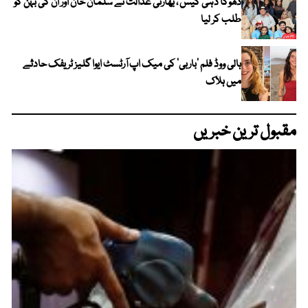
دھوکا دہی کیس ، بھارتی عدالت نے سلمان خان اور ان کی بہن کو
طلب کر لیا
ہالی ووڈ فلم ’باربی‘ کی میک اپ آرٹسٹ ایوا گلیز ٹریفک حادثے
میں ہلاک
مقبول ترین خبریں