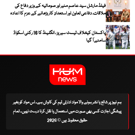
فیلڈ مارشل سید عاصم منیر اور صومالیہ کے وزیر دفاع کی
ملاقات، دفاعی تعاون اور استعدادِ کار بڑھانے کے عزم کا اعادہ
پاکستان کیخلاف ٹیسٹ سیریز ، انگلینڈ کا 16 رکنی اسکواڈ
سامنے آ گیا
ہم نیوز پر شائع یا نشر ہونے والا مواد ادارتی ٹیم کی کاوش ہے۔ اس مواد کو بغیر
پیشگی اجازت کسی بھی صورت میں استعمال یا نقل کرنا درست نہیں۔ تمام
حقوق محفوظ ہیں © 2026