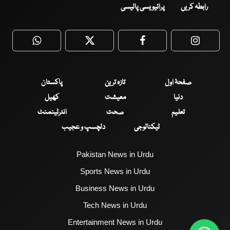
رابطہ کریں
پرائیویسی پالیسی
WhatsApp
Twitter
Facebook
Faceboo
صفحۂ اول
تازہ ترین
پاکستان
دنیا
معیشت
کھیل
تعلیم
صحت
انٹرٹینمنٹ
ٹیکنالوجی
دلچسپ و عجیب
Pakistan News in Urdu
Sports News in Urdu
Business News in Urdu
Tech News in Urdu
Entertainment News in Urdu