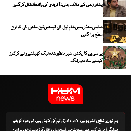
پشاور زلمی کے مالک جاوید آفریدی کی والدہ انتقال کر گئیں
عالمی منڈی میں خام تیل کی قیمتیں تین ہفتوں کی کم ترین
سطح پر آ گئیں
پی سی بی کا ایکشن، غیر منظور شدہ لیگ کھیلنے والے کرکٹرز
کیلئے سخت وارننگ
ہم نیوز پر شائع یا نشر ہونے والا مواد ادارتی ٹیم کی کاوش ہے۔ اس مواد کو بغیر
پیشگی اجازت کسی بھی صورت میں استعمال یا نقل کرنا درست نہیں۔ تمام