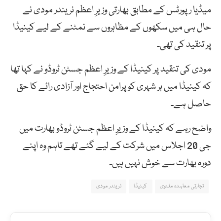
میڈیا رپورٹس کے مطابق بھارتی وزیرِ اعظم نریندر مودی نے
حال ہی میں سکھوں کے مظاہروں سے نمٹنے کے لیے کینیڈا
پر تنقید کی تھی۔
مودی کی تنقید پر کینیڈا کے وزیرِ اعظم جسٹن ٹروڈو نے کہا تھا
کہ کینیڈا میں ہر شہری کو پرامن احتجاج اور آزادی رائے کا حق
حاصل ہے۔
واضح رہے کہ کینیڈا کے وزیرِ اعظم جسٹن ٹروڈو بھارت میں
جی 20 اجلاس میں شرکت کے لیے گئے تھے تاہم وہ اپنے
دورہ بھارت سے خوش نہیں ہیں۔
تجارتی معاہدہ ملتوی
کینیڈا
نریندر مودی