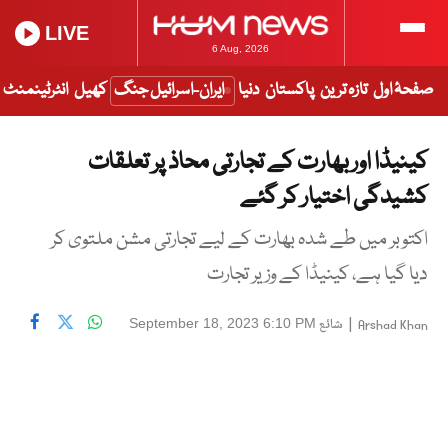
LIVE
6 Aug, 2026
صفحۂ اول
تازہ ترین
پاکستان
دنیا
ایران-اسرائیل جنگ
کھیل
انٹرٹینمنٹ
کینیڈا اور بھارت کے تجارتی محاذ پر تعلقات
کشیدگی اختیار کر گئے
اکتوبر میں طے شدہ بھارت کے لیے تجارتی مشن ملتوی کر
دیا گیا ہے، کینیڈا کے وزیر تجارت
|
شائع
September 18, 2023 6:10 PM
Arshad Khan