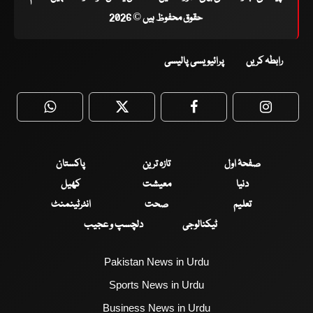
حقوق محفوظ ہیں © 2026
رابطہ کریں
پرائیویسی پالیسی
WhatsApp
Twitter
Facebook
Faceboo
صفحۂ اول
تازہ ترین
پاکستان
دنیا
معیشت
کھیل
تعلیم
صحت
انٹرٹینمنٹ
ٹیکنالوجی
دلچسپ و عجیب
Pakistan News in Urdu
Sports News in Urdu
Business News in Urdu