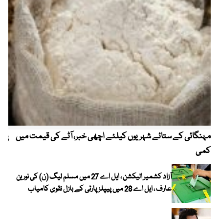
مہنگائی کے ستائے شہریوں کیلئے اچھی خبر، آٹے کی قیمت میں
پیٹ
کمی
آزاد کشمیر الیکشن ، ایل اے 27 میں مسلم لیگ (ن) کی نورین
عارف ، ایل اے 28 میں پیپلز پارٹی کے بازل نقوی کامیاب