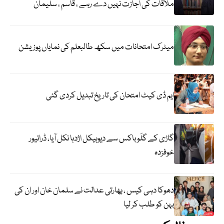
ملاقات کی اجازت نہیں دے رہے ، قاسم ، سلیمان
میٹرک امتحانات میں سکھ طالبعلم کی نمایاں پوزیشن
ایم ڈی کیٹ امتحان کی تاریخ تبدیل کردی گئی
گاڑی کے گلَو باکس سے دیوہیکل اژدہا نکل آیا، ڈرائیور
خوفزدہ
دھوکا دہی کیس ، بھارتی عدالت نے سلمان خان اور ان کی
بہن کو طلب کر لیا