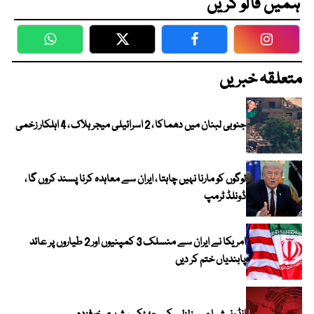
ہمیں فالو کریں
WhatsApp
Twitter
Facebook
Faceboo
متعلقہ خبریں
جنوبی لبنان میں دھماکا ، 2 اسرائیلی میجر ہلاک ، 4 اہلکار زخمی
لوگوں کو مارنا نہیں چاہتا ، ایران سے معاہدہ کرنا پسند کروں گا ،
ڈونلڈ ٹرمپ
امریکا نے ایران سے منسلک 3 کمپنیوں اور 2 طیاروں پر عائد
پابندیاں ختم کر دیں