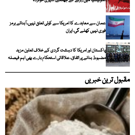
انڈونیشیا میں زلزلے کے جھٹکے، شہری خوفزدہ
عمان سے معاہدے کا امریکا سے کوئی تعلق نہیں، آبنائے ہرمز
فوری نہیں کھلے گی، ایران
پاکستان اور امریکا کا دہشت گردی کے خلاف تعاون مزید
مضبوط بنانے پر اتفاق، علاقائی استحکام بارے بھی اہم فیصلہ
مقبول ترین خبریں