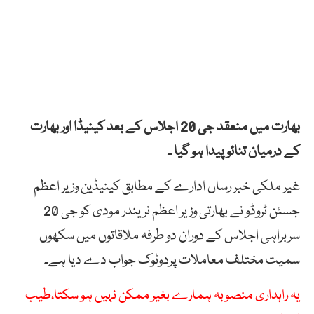
بھارت میں منعقد جی 20 اجلاس کے بعد کینیڈا اور بھارت
کے درمیان تنائو پیدا ہو گیا ۔
غیر ملکی خبر رساں ادارے کے مطابق کینیڈین وزیر اعظم
جسٹن ٹروڈو نے بھارتی وزیر اعظم نریندر مودی کو جی 20
سربراہی اجلاس کے دوران دو طرفہ ملاقاتوں میں سکھوں
سمیت مختلف معاملات پردوٹوک جواب دے دیا ہے۔
یہ راہداری منصوبہ ہمارے بغیر ممکن نہیں ہو سکتا،طیب