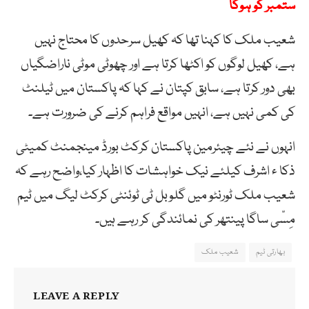
ستمبر کو ہوگا
شعیب ملک کا کہنا تھا کہ کھیل سرحدوں کا محتاج نہیں
ہے، کھیل لوگوں کو اکٹھا کرتا ہے اور چھوٹی موٹی ناراضگیاں
بھی دور کرتا ہے، سابق کپتان نے کہا کہ پاکستان میں ٹیلنٹ
کی کمی نہیں ہے، انہیں مواقع فراہم کرنے کی ضرورت ہے۔
انہوں نے نئے چیئرمین پاکستان کرکٹ بورڈ مینجمنٹ کمیٹی
ذکا ء اشرف کیلئے نیک خواہشات کا اظہار کیا،واضح رہے کہ
شعیب ملک ٹورنٹو میں گلوبل ٹی ٹوئنٹی کرکٹ لیگ میں ٹیم
مِسّی ساگا پینتھر کی نمائندگی کر رہے ہیں۔
بھارتی ٹیم
شعیب ملک
LEAVE A REPLY