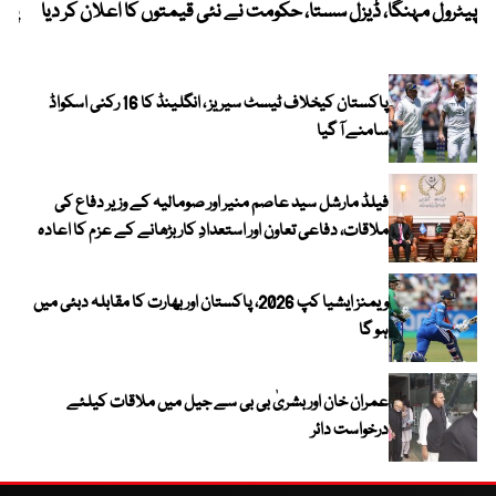
پیٹرول مہنگا، ڈیزل سستا، حکومت نے نئی قیمتوں کا اعلان کر دیا
پنج
پاکستان کیخلاف ٹیسٹ سیریز ، انگلینڈ کا 16 رکنی اسکواڈ
سامنے آ گیا
فیلڈ مارشل سید عاصم منیر اور صومالیہ کے وزیر دفاع کی
ملاقات، دفاعی تعاون اور استعدادِ کار بڑھانے کے عزم کا اعادہ
ویمنز ایشیا کپ 2026، پاکستان اور بھارت کا مقابلہ دبئی میں
ہو گا
عمران خان اور بشریٰ بی بی سے جیل میں ملاقات کیلئے
درخواست دائر