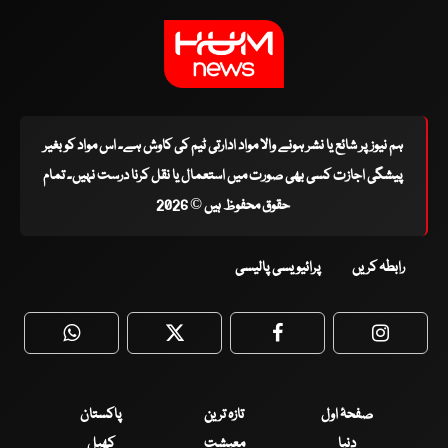
ہم نیوز پر شائع یا نشر ہونے والا مواد ادارتی ٹیم کی کاوش ہے۔ اس مواد کو بغیر
پیشگی اجازت کسی بھی صورت میں استعمال یا نقل کرنا درست نہیں۔ تمام
حقوق محفوظ ہیں © 2026
رابطہ کریں
پرائیویسی پالیسی
WhatsApp
Twitter
Facebook
Faceboo
صفحۂ اول
تازہ ترین
پاکستان
دنیا
معیشت
کھیل