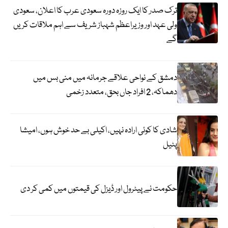
ترک صدر کا ایک روزہ دورہ سعودی عرب کا اعلان، سعودی
ولی عہد اور وزیراعظم شہباز شریف سے اہم ملاقات کریں
گے
دمشق کے نواحی علاقے جرمانہ میں منی بس میں
دھماکہ، 2 افراد جاں بحق، متعدد زخمی
شادی کا کوئی ارادہ نہیں، اکیلی بے حد خوش ہوں، امیشا
پٹیل
حکومت نے پیٹرول اور ڈیزل کی قیمتوں میں کمی کر دی