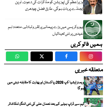
وزیراعظم کی اپوزیشن کو مذاکرات کی دعوت، اوپن
ایجنڈے پر بات ہوگی، طارق فضل چودھری
بیوروکریسی میں بڑے پیمانے پر تقرر و تبادلے، متعدد اہم
عہدوں پر نئی تعیناتیاں
ہمیں فالو کریں
WhatsApp
Twitter
Facebook
Faceboo
متعلقہ خبریں
ویمنز ایشیا کپ 2026، پاکستان اور بھارت کا مقابلہ دبئی میں
ہو گا
ٹیم سے ڈراپ ہونے کے بعد نعمان علی کی نئی اننگز، لنکاشائر