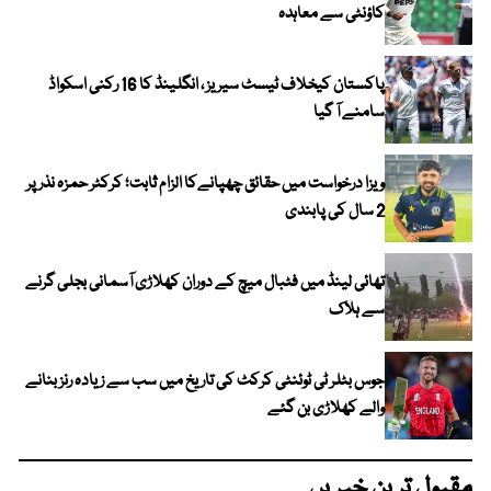
کاؤنٹی سے معاہدہ
پاکستان کیخلاف ٹیسٹ سیریز ، انگلینڈ کا 16 رکنی اسکواڈ
سامنے آ گیا
ویزا درخواست میں حقائق چھپانےکا الزام ثابت؛ کرکٹر حمزہ نذر پر
2 سال کی پابندی
تھائی لینڈ میں فٹبال میچ کے دوران کھلاڑی آسمانی بجلی گرنے
سے ہلاک
جوس بٹلر ٹی ٹوئنٹی کرکٹ کی تاریخ میں سب سے زیادہ رنز بنانے
والے کھلاڑی بن گئے
مقبول ترین خبریں