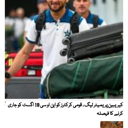
کیریبین پریمیئر لیگ ، قومی کرکٹرز کو این او سی 19 اگست کو جاری
آز
کرنے کا فیصلہ
چھی