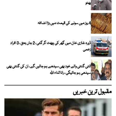
بھٹو
4 روز میں سونے کی قیمت میں بڑا اضافہ
ڈیرہ غازی خان میں گھر کی چھت گر گئی ، 2 جاں بحق ، 3 افراد
زخمی
الٹی گنتی والے خود بھی سیدھے ہو جائیں گے ، ان کی گنتی بھی
سیدھی ہو جائیگی ، رانا ثناء اللہ
مقبول ترین خبریں