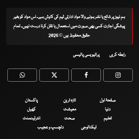
ہم نیوز پر شائع یا نشر ہونے والا مواد ادارتی ٹیم کی کاوش ہے۔ اس مواد کو بغیر
پیشگی اجازت کسی بھی صورت میں استعمال یا نقل کرنا درست نہیں۔ تمام
حقوق محفوظ ہیں © 2026
رابطہ کریں
پرائیویسی پالیسی
WhatsApp
Twitter
Facebook
Faceboo
صفحۂ اول
تازہ ترین
پاکستان
دنیا
معیشت
کھیل
تعلیم
صحت
انٹرٹینمنٹ
ٹیکنالوجی
دلچسپ و عجیب