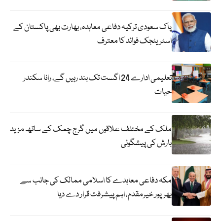
پاک سعودی ترکیہ دفاعی معاہدہ، بھارت بھی پاکستان کے
اسٹریٹجک فوائد کا معترف
تعلیمی ادارے 24 اگست تک بند رہیں گے، رانا سکندر
حیات
ملک کے مختلف علاقوں میں گرج چمک کے ساتھ مزید
بارش کی پیشگوئی
مکہ دفاعی معاہدے کا اسلامی ممالک کی جانب سے
بھرپور خیرمقدم، اہم پیشرفت قرار دے دیا