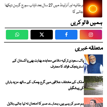
برطانیہ اور آئرلینڈ میں 27 سال بعد نایاب سورج گرہن دیکھا
جائے گا
ہمیں فالو کریں
WhatsApp
Twitter
Facebook
Faceboo
متعلقہ خبریں
پاک سعودی ترکیہ دفاعی معاہدہ، بھارت بھی پاکستان کے
اسٹریٹجک فوائد کا معترف
ملک کے مختلف علاقوں میں گرج چمک کے ساتھ مزید بارش
کی پیشگوئی
ہم صبر کر رہے ہیں، ہمارے صبر کا امتحان نہ لیا جائے، بلاول