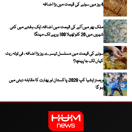
4 روز میں سونے کی قیمت میں بڑا اضافہ
ملک بھر میں آٹے کی قیمت میں اضافہ، ایک ہفتے میں کئی
شہروں میں 20 کلو تھیلا 100 روپے تک مہنگا
سونے کی قیمت میں مسلسل تیسرے روز بڑا اضافہ ، فی تولہ ریٹ
کہاں تک جا پہنچا؟
ویمنز ایشیا کپ 2026، پاکستان اور بھارت کا مقابلہ دبئی میں
ہو گا