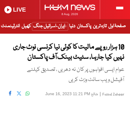
LIVE
8 Aug, 2026
صفحۂ اول
تازہ ترین
پاکستان
دنیا
ایران-اسرائیل جنگ
کھیل
انٹرٹینمنٹ
10 ہزار روپے مالیت کا کوئی نیا کرنسی نوٹ جاری
نہیں کیا جارہا، سٹیٹ بینک آف پاکستان
عوام ایسی افواہوں پر کان نہ دھریں ، تصدیق کیلئے
آفیشل ویب سائٹ وزٹ کریں
|
شائع
June 16, 2023 11:21 PM
Faisal Zaheer