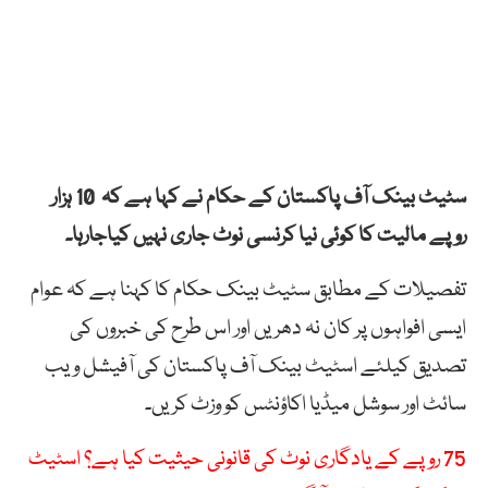
سٹیٹ بینک آف پاکستان کے حکام نے کہا ہے کہ 10 ہزار
روپے مالیت کا کوئی نیا کرنسی نوٹ جاری نہیں کیاجارہا۔
تفصیلات کے مطابق سٹیٹ بینک حکام کا کہنا ہے کہ عوام
ایسی افواہوں پر کان نہ دھریں اور اس طرح کی خبروں کی
تصدیق کیلئے اسٹیٹ بینک آف پاکستان کی آفیشل ویب
سائٹ اور سوشل میڈیا اکاؤنٹس کو وزٹ کریں۔
75 روپے کے یادگاری نوٹ کی قانونی حیثیت کیا ہے؟ اسٹیٹ