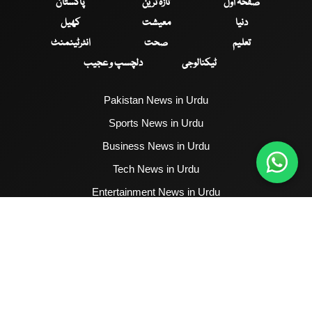
صفحۂ اول
تازہ ترین
پاکستان
دنیا
معیشت
کھیل
تعلیم
صحت
انٹرٹینمنٹ
ٹیکنالوجی
دلچسپ و عجیب
Pakistan News in Urdu
Sports News in Urdu
Business News in Urdu
Tech News in Urdu
Entertainment News in Urdu
Health News in Urdu
Hum News English
2017 - 2026 © All Copyrights Reserved