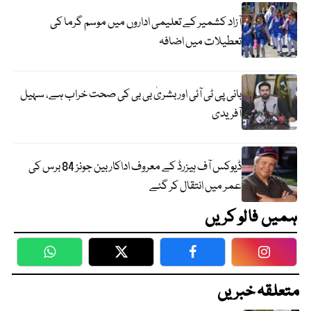
آزاد کشمیر کے تعلیمی اداروں میں موسم گرما کی
تعطیلات میں اضافہ
بانی پی ٹی آئی اور بشریٰ بی بی کی صحت خراب ہے، سہیل
آفریدی
ڈیوکس آف ہیزرڈ کے معروف اداکار بین جونز 84 برس کی
عمر میں انتقال کر گئے
ہمیں فالو کریں
WhatsApp
Twitter
Facebook
Faceboo
متعلقہ خبریں