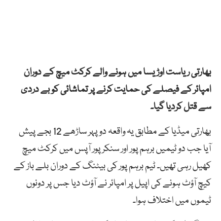
بھارتی ریاست اوڑیسا میں ہونے والے کرکٹ میچ کے دوران
امپائر کے فیصلے کی حمایت کرنے پر تماشائی کو بے دردی
سے قتل کردیا گیا۔
بھارتی میڈیا کے مطابق یہ واقعہ دوپہر ساڑھے 12 بجے پیش
آیا جب دو ٹیمیں برہم پور اور سنکر پور آپس میں کرکٹ میچ
کھیل رہی تھیں۔ ٹیم برہم پور کی بیٹنگ کے دوران بلے باز کے
کیچ آؤٹ ہونے کی اپیل پر امپائر نے آؤٹ دیا جس پر دونوں
ٹیموں میں اختلاف ہوا۔