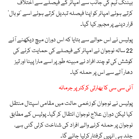
بیٹنگ ٹیم کی جانب سے امپائر کے فیصلے سے اختلاف
کرتے ہوئے امپائر کو اپنا فیصلہ تبدیل کرتے ہوئے اسے ‘نو بال’
قرار دینے پر مجبور کیا گیا۔
پولیس نے اس حوالے سے بتایا کہ اس دوران میچ دیکھنے آئے
22 سالہ نوجوان نے امپائر کے فیصلے کی حمایت کرنے کی
کوشش کی تو چند افراد نے مبینہ طور پر اسے مارا پیٹا اور تیز
دھار آلے سے اس پر حملہ کیا۔
آئی سی سی کا بھارتی کرکٹر پر جرمانہ
پولیس نے نوجوان کو زخمی حالت میں مقامی اسپتال منتقل
کیا لیکن دوران علاج نوجوان انتقال کر گیا۔ پولیس کے مطابق
نوجوان پر حملہ کرنے والے افراد کی شناخت کرلی گئی ہے،
جلد ہی انہیں گرفتار کرلیا جائے گا۔