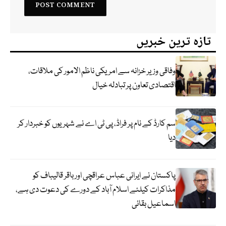
تازہ ترین خبریں
وفاقی وزیر خزانہ سے امریکی ناظم الامور کی ملاقات،
اقتصادی تعاون پر تبادلہ خیال
سم کارڈ کے نام پر فراڈ، پی ٹی اے نے شہریوں کو خبردار کر
دیا
پاکستان نے ایرانی عباس عراقچی اورباقر قالیباف کو
مذاکرات کیلئے اسلام آباد کے دورے کی دعوت دی ہے،
اسماعیل بقائی