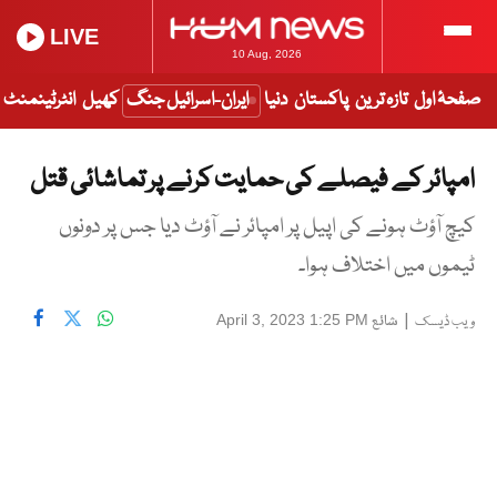
LIVE
10 Aug, 2026
صفحۂ اول
تازہ ترین
پاکستان
دنیا
ایران-اسرائیل جنگ
کھیل
انٹرٹینمنٹ
امپائر کے فیصلے کی حمایت کرنے پر تماشائی قتل
کیچ آؤٹ ہونے کی اپیل پر امپائر نے آؤٹ دیا جس پر دونوں
ٹیموں میں اختلاف ہوا۔
|
شائع
April 3, 2023 1:25 PM
ویب ڈیسک