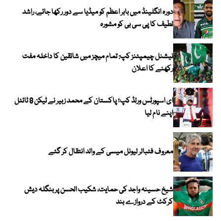
دورہ انگلینڈ میں بابر اعظم کو میڈیا سے دور رکھا جائے، راشد
لطیف کا پی سی بی کو مشورہ
نیشنل چیمپئنز کپ: تمام میچز میں شائقین کا داخلہ مفت
رکھنے کا اعلان
ای اسپورٹس ورلڈ کپ؛ پاکستان کے محمد زبیر نے ٹیکن 8 ٹائٹل
اپنے نام لیا
معروف فٹبالر لیونل میسی کے والد انتقال کر گئے
شیخ حسینہ واجد کی حمایت، شکیب الحسن پر بنگلہ دیش
کرکٹ کے دروازے بند