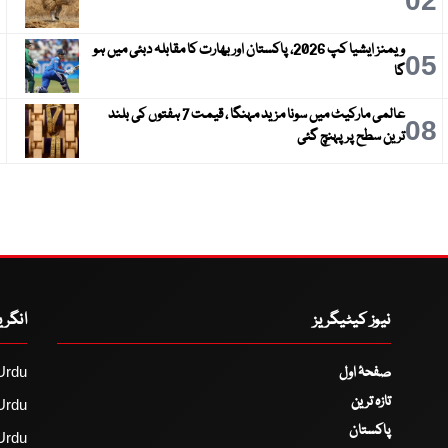
3
02
ویمنز ایشیا کپ 2026، پاکستان اور بھارت کا مقابلہ دبئی میں ہو
6
05
گا
عالمی مارکیٹ میں سونا مزید مہنگا ، قیمت 7 ہفتوں کی بلند
9
08
ترین سطح پر پہنچ گئی
نیوز کیٹیگریز
انگر
صفحۂ اول
Urdu
تازہ ترین
Urdu
پاکستان
Urdu