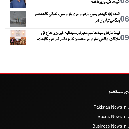
0
کرے گی، وزیر داخلہ
آئندہ 48 گھنٹوں میں بارشوں اور دریاؤں میں طغیانی کا خدشہ،
0
ہنگامی تیاریاں تیز
فیلڈ مارشل سید عاصم منیر اور صومالیہ کے وزیر دفاع کی
0
ملاقات، دفاعی تعاون اور استعدادِ کار بڑھانے کے عزم کا اعادہ
یزی سیکشنز
Pakistan News in 
Sports News in 
Business News in 