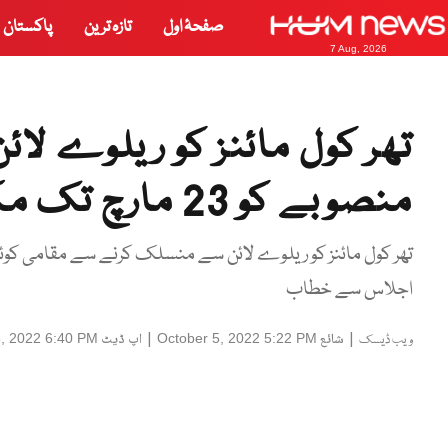
صفحۂ اول
تازہ ترین
پاکستان
7 Aug, 2026
تھر کول مائنز کو ریلوے ل
منصوبے کو 23 مارچ تک مکمل کرنیکی ہدایت
تھر کول مائنز کو ریلوے لائن سے منسلک کرنے سے مقامی کوئل
اجلاس سے خطاب
|
شائع
|
اپ ڈیٹ
5, 2022 6:40 PM
October 5, 2022 5:22 PM
ویب ڈیسک