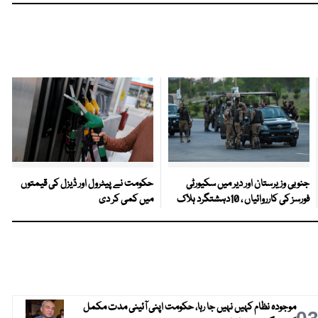
جنوبی وزیرستان اور دیر میں سکیورٹی
حکومت نے پیٹرول اور ڈیزل کی قیمتوں
فورسز کی کارروائیاں ، 10دہشتگرد ہلاک
میں کمی کر دی
موجودہ نظام کہیں نہیں جا رہا، حکومت اپنی آئینی مدت مکمل