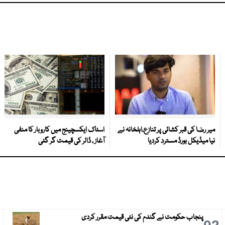
میر رضا کی قبر کشائی پر تنازع،اہلخانہ نے
اسٹاک ایکسچینج میں کاروبار کا منفی
نیا میڈیکل بورڈ مسترد کردیا
آغاز ، ڈالر کی قیمت گر گئی
پنجاب حکومت نے گندم کی نئی قیمت مقرر کردی