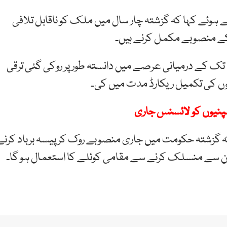
ہوئے کہا کہ گزشتہ چار سال میں ملک کو ناقابل تلافی
 کے منصوبے مکمل کرنے ہیں۔
میاں شہباز شریف نے کہا کہ حکومت 2018 سے 2022 تک کے درمیانی عرصے میں دانستہ طور پر روکی گئی ترقی
وں کی تکمیل ریکارڈ مدت میں کی۔
مپنیوں کو لائسنس جاری
ہ گزشتہ حکومت میں جاری منصوبے روک کر پیسہ برباد کرنے
ائن سے منسلک کرنے سے مقامی کوئلے کا استعمال ہو گا۔