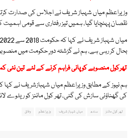
وزیراعظم میاں شہباز شریف نے اجلاس کی صدارت کرتے 
نقصان پہنچایا گیا، ہمیں تیز رفتاری سے قومی اہمیت
بحال کر رہی ہے، ہم نے گزشتہ دورِ حکومت میں منصوب
تھرکول منصوبے کو پانی فراہم کرنے کے لئے تین نئی ک
ہم نیوز کے مطابق وزیراعظم میاں شہبازشریف نے کہا ک
کی گھناؤنی سازش کی گئی، تھر کول مائنز کو ریلوے ل
تھر کول مائنز
سندھ
میاں شہباز شریف
وزیراعظم
وفاق