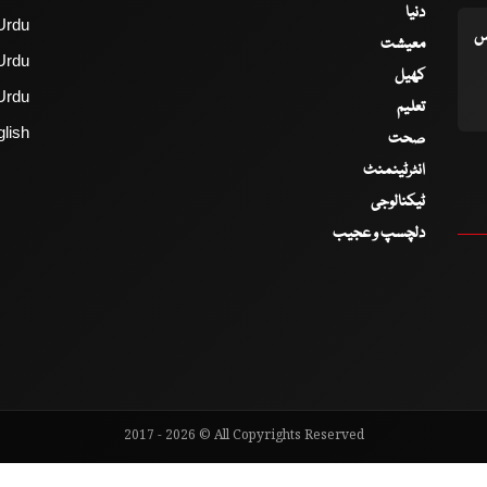
دنیا
Urdu
اس
معیشت
Urdu
کھیل
Urdu
تعلیم
lish
صحت
انٹرٹینمنٹ
ٹیکنالوجی
دلچسپ و عجیب
2017 - 2026 © All Copyrights Reserved