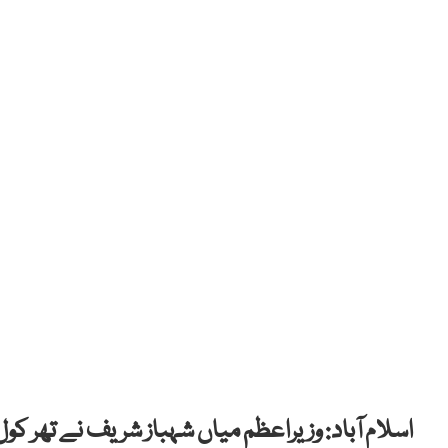
اسلام آباد: وزیراعظم میاں شہباز شریف نے تھر