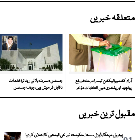
متعلقہ خبریں
جسٹس مسرت ہلالی ریٹائر؛خدمات
آزاد کشمیرالیکشن تیسرا مرحلہ؛ضلع
ناقابل فراموش ہیں،چیف جسٹس
پونچھ اور پلندری میں انتخابات مؤخر
مقبول ترین خبریں
پیٹرول مہنگا، ڈیزل سستا، حکومت نے نئی قیمتوں کا اعلان کر دیا