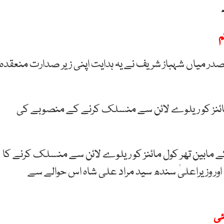
م
در میاں شہباز شریف نے یہ ہدایت اپنی زیر صدارت منعقدہ
مائنز کو ریلوے لائن سے منسلک کرنے کے منصوبے کی
 مابین تھر کول مائنز کو ریلوے لائن سے منسلک کرنے کا
 اور وزیراعلیٰ سندھ سید مراد علی شاہ اس حوالے سے
ئی