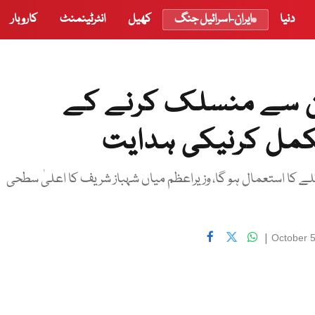
دنیا
ایران-اسرائیل جنگ
کھیل
انٹرٹینمنٹ
کاروبار
ائن سے منسلک کرنے کے
ے کا استعمال ہو گا، وزیراعظم میاں شہباز شریف کا اعلیٰ سطحی
|
October 