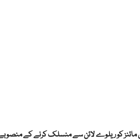
 کول مائنز کو ریلوے لائن سے منسلک کرنے کے منصوبے