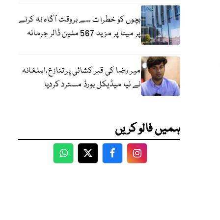
بچوں کو خطرات سے بروقت آگاہ نہ کرنے
پر میٹا پر مزید 567 ملین ڈالر جرمانہ
میر رضا کی قبر کشائی پر تنازع،اہلخانہ
نے نیا میڈیکل بورڈ مسترد کردیا
ہمیں فالو کریں
WhatsApp
Twitter
Facebook
Facebook