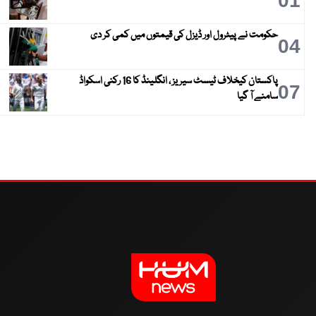
01
حکومت نے پیٹرول اور ڈیزل کی قیمتوں میں کمی کر دی
04
پاکستان کیخلاف ٹیسٹ سیریز ، انگلینڈ کا 16 رکنی اسکواڈ
07
سامنے آ گیا