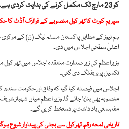
کو 23 مارچ تک مکمل کرنے کی ہدایت کردی ہے۔
سپریم کورٹ کا تھر کول منصوبے کے فرانزک آڈٹ کا حک
ہم نیوز کے مطابق پاکستان مسلم لیگ (ن) کے مرکزی ص
اعلیٰ سطحی اجلاس میں دی۔
وزیراعظم کی زیر صدارت منعقدہ اجلاس میں تھر کول 
تکمیل پر بریفنگ دی گئی۔
اجلاس میں فیصلہ کیا گیا کہ وفاق اور حکومت سندھ کے
منصوبہ بھی بنایا جائے گا، وزیر اعظم میاں شہباز شریف
مفاہمتی یاد داشت پر دستخط کریں گے۔
تاریخی لمحہ رقم، تھرکول سے بجلی کی پیداوار شروع ہوگ