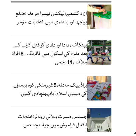
آزاد کشمیرالیکشن تیسرا مرحلہ؛ضلع
پونچھ اور پلندری میں انتخابات مؤخر
بینکاک ، دادا اور دادی کو قتل کرنے کے
بعد ملزم کی اسکول میں فائرنگ ، 8 افراد
ہلاک ، 14 زخمی
براڈ پیک حادثہ،5غیرملکی کوہ پیماؤں
کی میتیں اسلام آبادپہنچادی گئیں
جسٹس مسرت ہلالی ریٹائر؛خدمات
ناقابل فراموش ہیں،چیف جسٹس