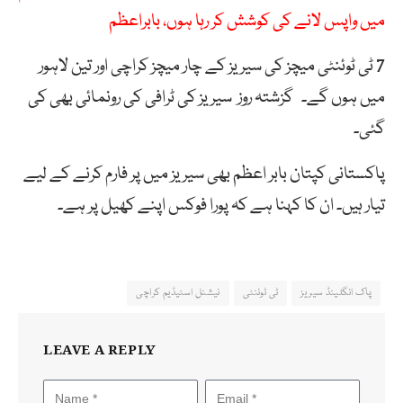
میں واپس لانے کی کوشش کر رہا ہوں، بابراعظم
7 ٹی ٹوئنٹی میچز کی سیریز کے چار میچز کراچی اور تین لاہور
میں ہوں گے۔ گزشتہ روز سیریز کی ٹرافی کی رونمائی بھی کی
گئی۔
پاکستانی کپتان بابر اعظم بھی سیریز میں پر فارم کرنے کے لیے
تیار ہیں۔ ان کا کہنا ہے کہ پورا فوکس اپنے کھیل پر ہے۔
پاک انگلینڈ سیریز
ٹی ٹوئنٹی
نیشنل اسٹیڈیم کراچی
LEAVE A REPLY