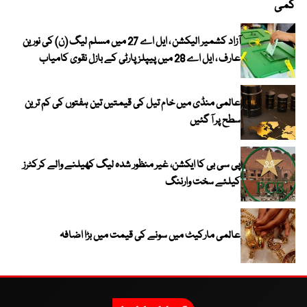
کمی
آزاد کشمیر الیکشن ، ایل اے 27 میں مسلم لیگ (ن) کی نورین
عارف ، ایل اے 28 میں پیپلز پارٹی کے بازل نقوی کامیاب
عالمی منڈی میں خام تیل کی قیمتیں تین ہفتوں کی کم ترین
سطح پر آ گئیں
پی سی بی کا ایکشن، غیر منظور شدہ لیگ کھیلنے والے کرکٹرز
کیلئے سخت وارننگ
عالمی مارکیٹ میں سونے کی قیمت میں بڑا اضافہ