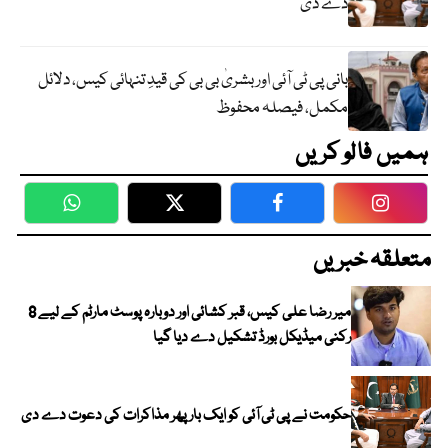
دے دی
بانی پی ٹی آئی اور بشریٰ بی بی کی قیدِ تنہائی کیس، دلائل
مکمل، فیصلہ محفوظ
ہمیں فالو کریں
WhatsApp
Twitter
Facebook
Faceboo
متعلقہ خبریں
میر رضا علی کیس، قبر کشائی اور دوبارہ پوسٹ مارٹم کے لیے 8
رکنی میڈیکل بورڈ تشکیل دے دیا گیا
حکومت نے پی ٹی آئی کو ایک بارپھر مذاکرات کی دعوت دے دی