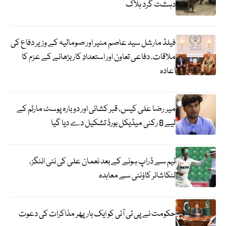
دہشت گرد ہلاک
فیلڈ مارشل سید عاصم منیر اور صومالیہ کے وزیر دفاع کی
ملاقات، دفاعی تعاون اور استعدادِ کار بڑھانے کے عزم کا
اعادہ
میر رضا علی کیس، قبر کشائی اور دوبارہ پوسٹ مارٹم کے
لیے 8 رکنی میڈیکل بورڈ تشکیل دے دیا گیا
ٹیم سے ڈراپ ہونے کے بعد نعمان علی کی نئی اننگز،
لنکاشائر کاؤنٹی سے معاہدہ
حکومت نے پی ٹی آئی کو ایک بارپھر مذاکرات کی دعوت