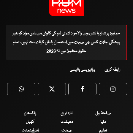
ہم نیوز پر شائع یا نشر ہونے والا مواد ادارتی ٹیم کی کاوش ہے۔ اس مواد کو بغیر
پیشگی اجازت کسی بھی صورت میں استعمال یا نقل کرنا درست نہیں۔ تمام
حقوق محفوظ ہیں © 2026
رابطہ کریں
پرائیویسی پالیسی
WhatsApp
Twitter
Facebook
Faceboo
صفحۂ اول
تازہ ترین
پاکستان
دنیا
معیشت
کھیل
تعلیم
صحت
انٹرٹینمنٹ