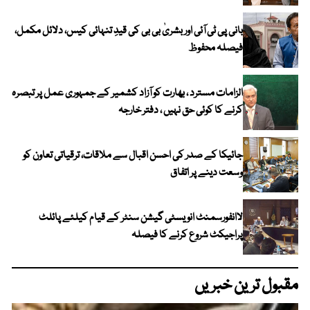
بانی پی ٹی آئی اور بشریٰ بی بی کی قیدِ تنہائی کیس، دلائل مکمل،
فیصلہ محفوظ
الزامات مسترد ، بھارت کو آزاد کشمیر کے جمہوری عمل پر تبصرہ
کرنے کا کوئی حق نہیں ، دفتر خارجہ
جائیکا کے صدر کی احسن اقبال سے ملاقات، ترقیاتی تعاون کو
وسعت دینے پر اتفاق
لاانفورسمنٹ انویسٹی گیشن سنٹر کے قیام کیلئے پائلٹ
پراجیکٹ شروع کرنے کا فیصلہ
مقبول ترین خبریں