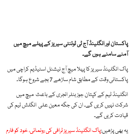
پاکستان اور انگلینڈ آج ٹی ٹوئنٹی سیریز کے پہلے میچ میں
آمنے سامنے ہوں گے۔
پاک انگلینڈ سیریز کا پہلا میچ آج نیشنل اسٹیڈیم کراچی میں
پاکستانی وقت کے مطابق شام ساڑھے 7 بجے شروع ہوگا۔
انگلینڈ ٹیم کے کپتان جوز بٹلر انجری کے باعث میچ میں
شرکت نہیں کریں گے۔ ان کی جگہ معین علی انگلش ٹیم کی
قیادت کریں گے۔
یہ بھی پڑھیں:
پاک انگلینڈ سیریز ٹرافی کی رونمائی، خود کو فارم