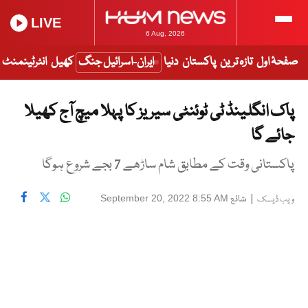
LIVE
6 Aug, 2026
صفحۂ اول
تازہ ترین
پاکستان
دنیا
ایران-اسرائیل جنگ
کھیل
انٹرٹینمنٹ
پاک انگلینڈ ٹی ٹوئنٹی سیریز کا پہلا میچ آج کھیلا
جائے گا
پاکستانی وقت کے مطابق شام ساڑھے 7 بجے شروع ہوگا
|
شائع
September 20, 2022 8:55 AM
ویب ڈیسک