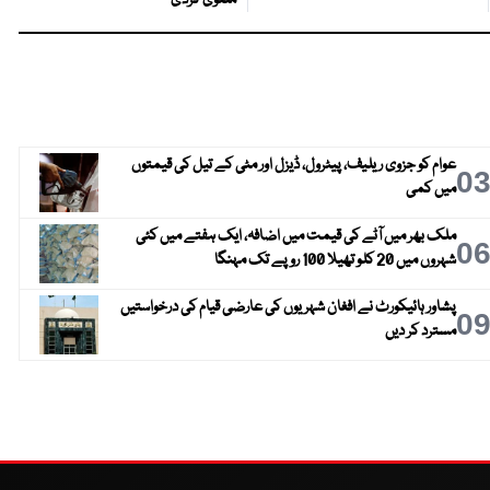
ملتوی کردی
عوام کو جزوی ریلیف، پیٹرول، ڈیزل اور مٹی کے تیل کی قیمتوں
0
میں کمی
ملک بھر میں آٹے کی قیمت میں اضافہ، ایک ہفتے میں کئی
0
شہروں میں 20 کلو تھیلا 100 روپے تک مہنگا
پشاور ہائیکورٹ نے افغان شہریوں کی عارضی قیام کی درخواستیں
0
مسترد کر دیں