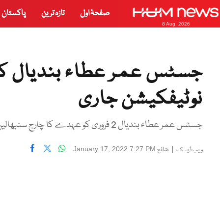
صفحۂ اول
تازہ ترین
پاکستان
8 Aug, 2026
جسٹس عمر عطاء بندیال کی
نوٹیفکیشن جاری
جسٹس عمر عطاء بندیال 2 فروری کو عہدے کا چارج سنبھالیں گے، وہ سپریم کورٹ کے سینئر ترین جج ہیں۔
|
شائع
January 17, 2022 7:27 PM
ویب ڈیسک