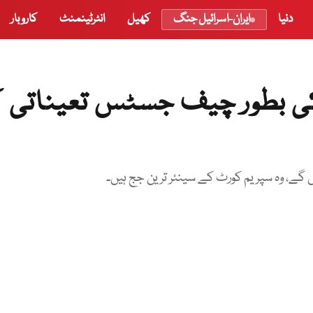
دنیا
ایران-اسرائیل جنگ
کھیل
انٹرٹینمنٹ
کاروبار
 بطور چیف جسٹس تعیناتی ک