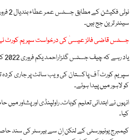
نوٹی ف
سینئر ترین جج ہیں۔
جسٹس قاضی فائز عیسیٰ کی درخواست سپریم کورٹ نے
یاد رہے کہ چیف جسٹس گلزاراحمد یکم فروری 2022 کو ریٹائر ہو جائیں گے۔
کو لاہور میں پیدا ہوئے۔
انہوں نے ابتدائی تعلیم کوہاٹ، راولپنڈی اور پشاور میں
کیا۔