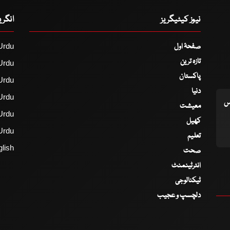
نیوز کیٹیگریز
انگر
صفحۂ اول
Urdu
تازہ ترین
Urdu
پاکستان
Urdu
دنیا
Urdu
اس
معیشت
Urdu
کھیل
Urdu
تعلیم
lish
صحت
انٹرٹینمنٹ
ٹیکنالوجی
دلچسپ و عجیب