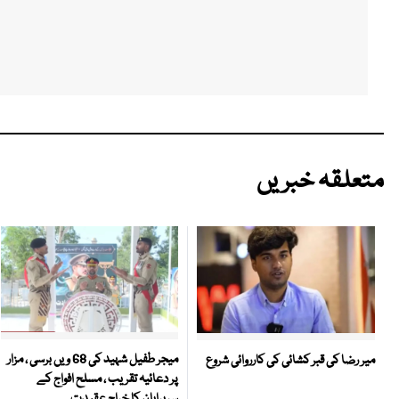
متعلقہ خبریں
میجر طفیل شہید کی 68 ویں برسی ، مزار
میر رضا کی قبر کشائی کی کارروائی شروع
پر دعائیہ تقریب ، مسلح افواج کے