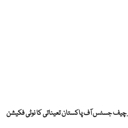
 چیف جسٹس آف پاکستان تعیناتی کا نوٹی فکیشن