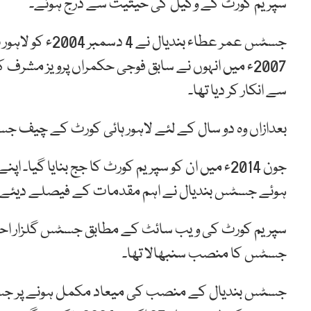
سپریم کورٹ کے وکیل کی حیثیت سے درج ہوئے۔
جسٹس عمر عطاء ب
2007ء میں انہوں نے سابق فوجی حکمراں پرویز مشرف
سے انکار کر دیا تھا۔
بعدازاں وہ دو سال کے لئے لاہور ہائی کورٹ کے چیف 
جون 2014ء میں ان کو سپریم کورٹ کا جج بنایا گی
ہوئے جسٹس بندیال نے اہم مقدمات کے فیصلے دیئے۔
جسٹس کا منصب سنبھالا تھا۔
جسٹس بندیال کے منصب کی میعاد مکمل ہونے پر جسٹ