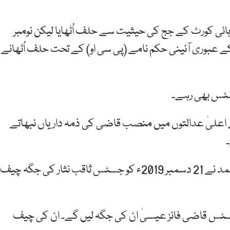
ندیال نے 4 دسمبر 2004ء کو لاہور ہائی کورٹ کے جج کی حیثیت سے حلف اُٹھایا لیکن نومبر
 کے عبوری آئینی حکم نامے (پی سی او) کے تحت حلف اُٹھانے
جسٹس بھی رہے۔
ا۔ اپنے اعلیٰ عدالتوں میں منصب قاضی کی ذمہ داریاں نبھاتے
سپریم کورٹ کی ویب سائٹ کے مطابق جسٹس گلزار احمد نے 21 دسمبر 2019ء کو جسٹس ثاقب نثار کی جگہ چیف
س قاضی فائز عیسیٰ ان کی جگہ لیں گے۔ ان کی چیف