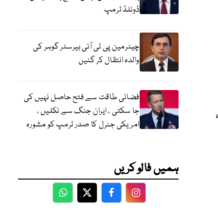
ڈونلڈ ٹرمپ
چیئرمین پی ٹی آئی بیرسٹر گوہر کی
والدہ انتقال کر گئیں
فضائی طاقت سے فتح حاصل نہیں کی
جا سکتی ، ایران جنگ سے نکلیں ،
ردہ تفصیل کے مطابق جسٹس عمر عطا بندیال 17 ستمبر 1958ء
امریکی جنرل کا صدر ٹرمپ کو مشورہ
ہمیں فالو کریں
WhatsApp
Twitter
Facebook
Facebook