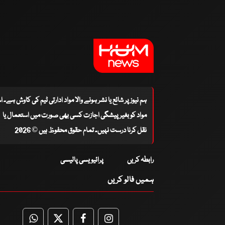
ہم نیوز پر شائع یا نشر ہونے والا مواد ادارتی ٹیم کی کاوش ہے۔ 
مواد کو بغیر پیشگی اجازت کسی بھی صورت میں استعمال یا
نقل کرنا درست نہیں۔ تمام حقوق محفوظ ہیں © 2026
رابطہ کریں
پرائیویسی پالیسی
ہمیں فالو کریں