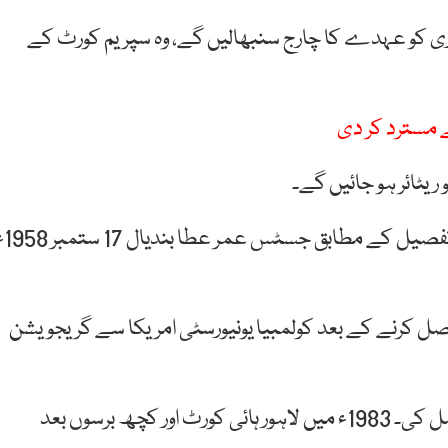
کیشن کے مطابق جسٹس عمر عطاء بندیال 2 فروری کو عہدے کا چارج سنبھالیں گے، وہ سپریم کورٹ کے
 مسترد کر دی
سپریم کورٹ آف پاکستان کی ویب سائٹ پر جاری ک
 حاصل کرنے کے بعد کولمبیا یونیورسٹی امریکا سے گریجویشن
کیمبرج یونیورسٹی کے لنکن اِن سے بیرسٹر کی سند حاصل کی۔ 1983ء میں لاہور ہائی کورٹ اور کچھ برسوں بعد