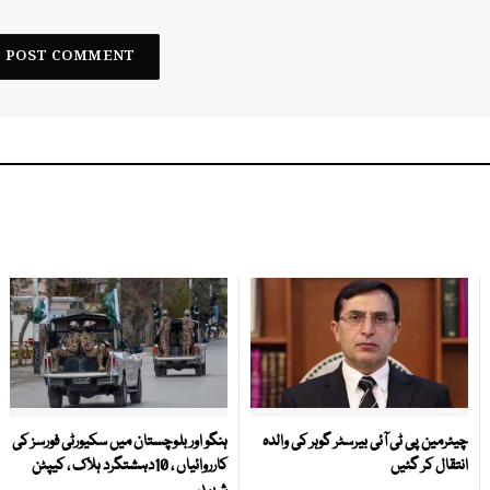
چیئرمین پی ٹی آئی بیرسٹر گوہر کی والدہ
ہنگو اور بلوچستان میں سکیورٹی فورسز کی
انتقال کر گئیں
کارروائیاں ، 10دہشتگرد ہلاک ، کیپٹن