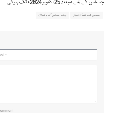
جسٹس کے لئے میعاد 25 اکتوبر 2024ء تک ہوگی۔
جسٹس عمر عطاء بندیال
چیف جسٹس آف پاکستان
 comment.