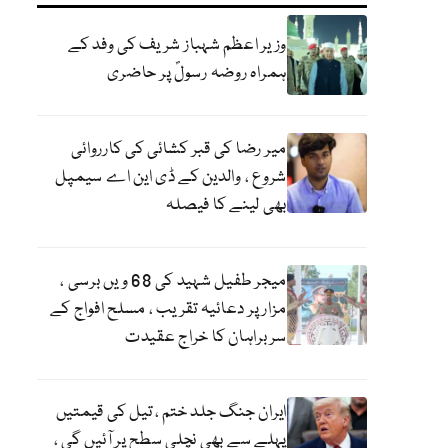
وزیر اعظم شہباز شریف کی وفد کے
ہمراہ روضہ رسولؐ پر حاضری
میر رضا کی قبر کشائی کی کارروائی
شروع ، والدین کے ڈی این اے سیمپل
بھی لینے کا فیصلہ
میجر طفیل شہید کی 68 ویں برسی ،
مزار پر دعائیہ تقریب ، مسلح افواج کے
سربراہان کا خراج عقیدت
ایران جنگ جلد ختم ، تیل کی قیمتیں
پہلے سے بھی نچلی سطح پر آئیں گی ،