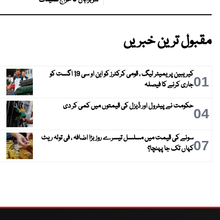
سربراہان کا خراج عقیدت
مقبول ترین خبریں
کیریبین پریمیئر لیگ ، قومی کرکٹرز کو این او سی 19 اگست کو
01
جاری کرنے کا فیصلہ
حکومت نے پیٹرول اور ڈیزل کی قیمتوں میں کمی کر دی
04
سونے کی قیمت میں مسلسل تیسرے روز بڑا اضافہ ، فی تولہ ریٹ
07
کہاں تک جا پہنچا؟