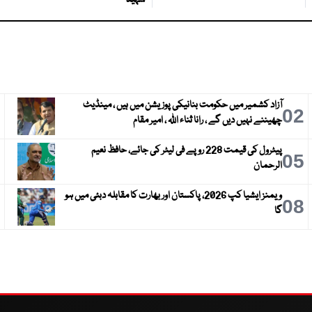
شہید
آزاد کشمیر میں حکومت بنانیکی پوزیشن میں ہیں ، مینڈیٹ
3
02
چھیننے نہیں دیں گے ، رانا ثناء اللہ ، امیر مقام
پیٹرول کی قیمت 228 روپے فی لیٹر کی جائے، حافظ نعیم
6
05
الرحمان
ویمنز ایشیا کپ 2026، پاکستان اور بھارت کا مقابلہ دبئی میں ہو
9
08
گا