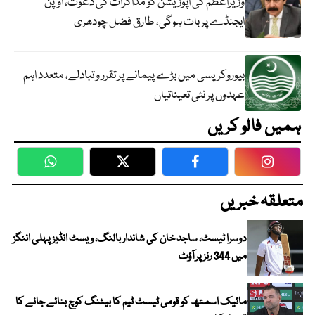
وزیراعظم کی اپوزیشن کو مذاکرات کی دعوت، اوپن
ایجنڈے پر بات ہوگی، طارق فضل چودھری
بیوروکریسی میں بڑے پیمانے پر تقرر و تبادلے، متعدد اہم
عہدوں پر نئی تعیناتیاں
ہمیں فالو کریں
WhatsApp
Twitter
Facebook
Faceboo
متعلقہ خبریں
دوسرا ٹیسٹ، ساجد خان کی شاندار بالنگ، ویسٹ انڈیز پہلی اننگز
میں 344 رنز پر آؤٹ
مائیک اسمتھ کو قومی ٹیسٹ ٹیم کا بیٹنگ کوچ بنائے جانے کا