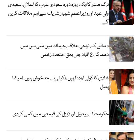
ترک صدر کا ایک روزہ دورہ سعودی عرب کا اعلان، سعودی
ولی عہد اور وزیراعظم شہباز شریف سے اہم ملاقات کریں
گے
دمشق کے نواحی علاقے جرمانہ میں منی بس میں
دھماکہ، 2 افراد جاں بحق، متعدد زخمی
شادی کا کوئی ارادہ نہیں، اکیلی بے حد خوش ہوں، امیشا
پٹیل
حکومت نے پیٹرول اور ڈیزل کی قیمتوں میں کمی کر دی