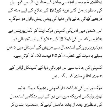
برطانوی خبر رساں ایجنسی روئٹرز کے مطابق اگر اس کیپسول
کی منظوری مل گئی تو یہ کووڈ 19 کے علاج کے لیے منہ کے
ذریعے کھائی جانے والی دنیا کی پہلی اینٹی وائرل دوا ہوگی۔
اس ضمن میں امریکی کمپنی مرک اینڈ کو انکارپوریشن نے
بتایا ہے کہ اس کی کووڈ 19 کے علاج کے لیے تجرباتی دوا
مولنیوپیراویر کے استعمال سے مریض کے اسپتال میں داخل
ہونے یا موت کے خطرے کو 50 فیصد تک کم کرتی ہے۔
کمپنی کی جانب سے اس تجرباتی دوا کے کلینکل ٹرائل کے
عبوری نتائج جاری کیے گئے ہیں۔
مرک اور اس کی شراکت دار کمپنی ریجبیک بیک بائیو
تھراپیوٹیکس امریکہ میں اس دوا کے لیے ہنگامی استعمال
کی منظوری جلد از جلد حاصل کرنے کی منصوبہ بندی کر