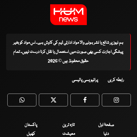
ہم نیوز پر شائع یا نشر ہونے والا مواد ادارتی ٹیم کی کاوش ہے۔ اس مواد کو بغیر
پیشگی اجازت کسی بھی صورت میں استعمال یا نقل کرنا درست نہیں۔ تمام
حقوق محفوظ ہیں © 2026
رابطہ کریں
پرائیویسی پالیسی
WhatsApp
Twitter
Facebook
Faceboo
صفحۂ اول
تازہ ترین
پاکستان
دنیا
معیشت
کھیل