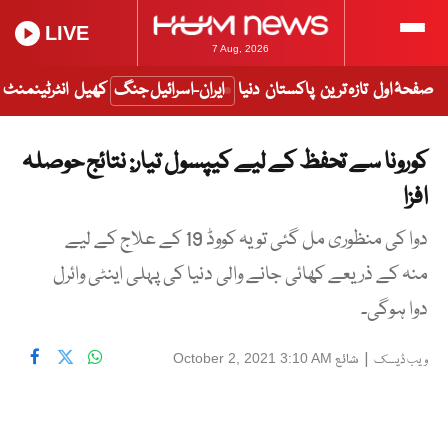
LIVE
7 Aug, 2026
صفحۂ اول
تازہ ترین
پاکستان
دنیا
ایران-اسرائیل جنگ
کھیل
انٹرٹینمنٹ
کورونا سے تحفظ کے لیے کیپسول تیار: نتائج حوصلہ
افزا
دوا کی منظوری مل گئی تو یہ کووڈ 19 کے علاج کے لیے
منہ کے ذریعے کھائی جانے والی دنیا کی پہلی اینٹی وائرل
دوا ہوگی۔
|
شائع
October 2, 2021 3:10 AM
ویب ڈیسک