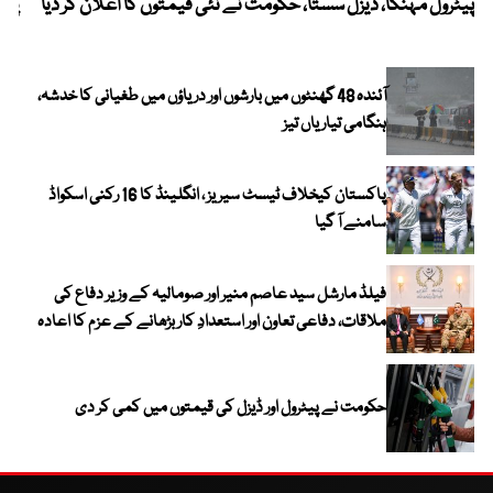
پیٹرول مہنگا، ڈیزل سستا، حکومت نے نئی قیمتوں کا اعلان کر دیا
پنج
آئندہ 48 گھنٹوں میں بارشوں اور دریاؤں میں طغیانی کا خدشہ،
ہنگامی تیاریاں تیز
پاکستان کیخلاف ٹیسٹ سیریز ، انگلینڈ کا 16 رکنی اسکواڈ
سامنے آ گیا
فیلڈ مارشل سید عاصم منیر اور صومالیہ کے وزیر دفاع کی
ملاقات، دفاعی تعاون اور استعدادِ کار بڑھانے کے عزم کا اعادہ
حکومت نے پیٹرول اور ڈیزل کی قیمتوں میں کمی کر دی