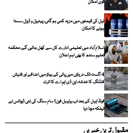
قوی امکان
تیل کی قیمتوں میں مزید کمی ہو گئی، پیٹرول و ڈیزل سستا
ہونے کا امکان
اسلام آباد میں تعلیمی ادارے کل سے کھل جائیں گے، محکمہ
تعلیم سندھ کا بھی اہم اعلان
4 اگست تک دریاؤں میں پانی کے بہاؤ میں اضافے اور فلیش
فلڈنگ کا خدشہ، این ڈی ایم اے کا الرٹ
فولڈ ایبل کے بعد اب رولیبل فون؟ سام سنگ کی نئی ڈیوائس نے
تہلکہ مچا دیا
مقبول ترین خبریں