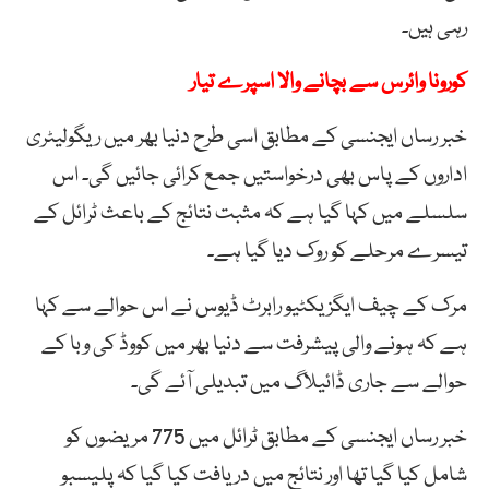
رہی ہیں۔
کورونا وائرس سے بچانے والا اسپرے تیار
خبر رساں ایجنسی کے مطابق اسی طرح دنیا بھر میں ریگولیٹری
اداروں کے پاس بھی درخواستیں جمع کرائی جائیں گی۔ اس
سلسلے میں کہا گیا ہے کہ مثبت نتائج کے باعث ٹرائل کے
تیسرے مرحلے کو روک دیا گیا ہے۔
مرک کے چیف ایگزیکٹیو رابرٹ ڈیوس نے اس حوالے سے کہا
ہے کہ ہونے والی پیشرفت سے دنیا بھر میں کووڈ کی وبا کے
حوالے سے جاری ڈائیلاگ میں تبدیلی آئے گی۔
خبر رساں ایجنسی کے مطابق ٹرائل میں 775 مریضوں کو
شامل کیا گیا تھا اور نتائج میں دریافت کیا گیا کہ پلیسبو