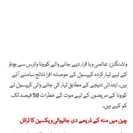
واشنگٹن: عالمی وبا قرار دیے جانے والے کورونا وائرس سے بچاؤ
کے لیے تیار کردہ کیپسول کے حوصلہ افزا نتائج سامنے آئے
ہیں۔ ابتدائی نتیجے کے مطابق تیار کی جانے والی کیپسول نے
کورونا کے مریضوں کے لیے موت کے خطرات 50 فیصد تک
کم کیے ہیں۔
چین میں منہ کے ذریعے دی جانیوالی ویکسین کا ٹرائل