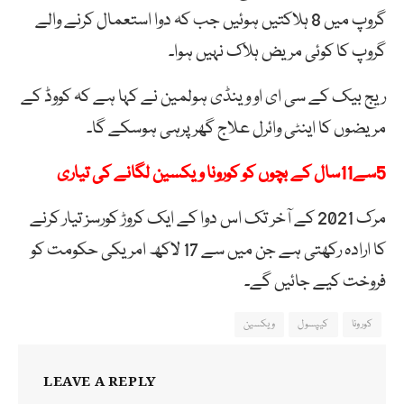
گروپ میں 8 ہلاکتیں ہوئیں جب کہ دوا استعمال کرنے والے
گروپ کا کوئی مریض ہلاک نہیں ہوا۔
ریج بیک کے سی ای او وینڈی ہولمین نے کہا ہے کہ کووڈ کے
مریضوں کا اینٹی وائرل علاج گھر پرہی ہوسکے گا۔
5سے11سال کے بچوں کو کورونا ویکسین لگانے کی تیاری
مرک 2021 کے آخر تک اس دوا کے ایک کروڑ کورسز تیار کرنے
کا ارادہ رکھتی ہے جن میں سے 17 لاکھ امریکی حکومت کو
فروخت کیے جائیں گے۔
کورونا
کیپسول
ویکسین
LEAVE A REPLY