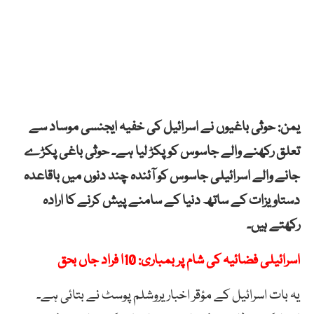
یمن: حوثی باغیوں نے اسرائیل کی خفیہ ایجنسی موساد سے
تعلق رکھنے والے جاسوس کو پکڑ لیا ہے۔ حوثی باغی پکڑے
جانے والے اسرائیلی جاسوس کو آئندہ چند دنوں میں باقاعدہ
دستاویزات کے ساتھ دنیا کے سامنے پیش کرنے کا ارادہ
رکھتے ہیں۔
اسرائیلی فضائیہ کی شام پر بمباری: 10ا فراد جاں بحق
یہ بات اسرائیل کے مؤقر اخبار یروشلم پوسٹ نے بتائی ہے۔