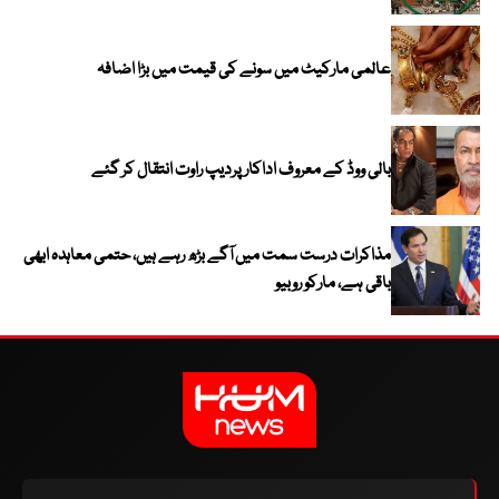
عالمی مارکیٹ میں سونے کی قیمت میں بڑا اضافہ
بالی ووڈ کے معروف اداکار پردیپ راوت انتقال کر گئے
مذاکرات درست سمت میں آگے بڑھ رہے ہیں، حتمی معاہدہ ابھی
باقی ہے، مارکو روبیو