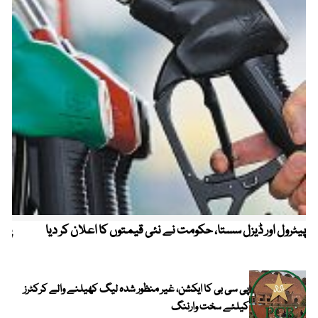
پیٹرول اور ڈیزل سستا، حکومت نے نئی قیمتوں کا اعلان کر دیا
پیٹ
پی سی بی کا ایکشن، غیر منظور شدہ لیگ کھیلنے والے کرکٹرز
کیلئے سخت وارننگ