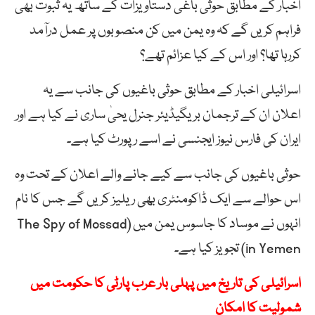
اخبار کے مطابق حوثی باغی دستاویزات کے ساتھ یہ ثبوت بھی
فراہم کریں گے کہ وہ یمن میں کن منصوبوں پر عمل درآمد
کررہا تھا؟ اور اس کے کیا عزائم تھے؟
اسرائیلی اخبار کے مطابق حوثی باغیوں کی جانب سے یہ
اعلان ان کے ترجمان بریگیڈیئر جنرل یحیٰ ساری نے کیا ہے اور
ایران کی فارس نیوز ایجنسی نے اسے رپورٹ کیا ہے۔
حوثی باغیوں کی جانب سے کیے جانے والے اعلان کے تحت وہ
اس حوالے سے ایک ڈاکومنٹری بھی ریلیز کریں گے جس کا نام
انہوں نے موساد کا جاسوس یمن میں (The Spy of Mossad
in Yemen) تجویز کیا ہے۔
اسرائیلی کی تاریخ میں پہلی بار عرب پارٹی کا حکومت میں
شمولیت کا امکان