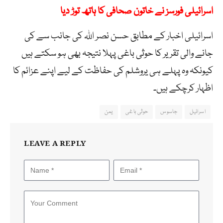
اسرائیلی فورسز نے خاتون صحافی کا ہاتھ توڑ دیا
اسرائیلی اخبار کے مطابق حسن نصر اللہ کی جانب سے کی
جانے والی تقریر کا حوثی باغی پہلا نتیجہ بھی ہو سکتے ہیں
کیونکہ وہ پہلے ہی یروشلم کی حفاظت کے لیے اپنے عزائم کا
اظہار کرچکے ہیں۔
اسرائیل
جاسوس
حوثی باغی
یمن
LEAVE A REPLY