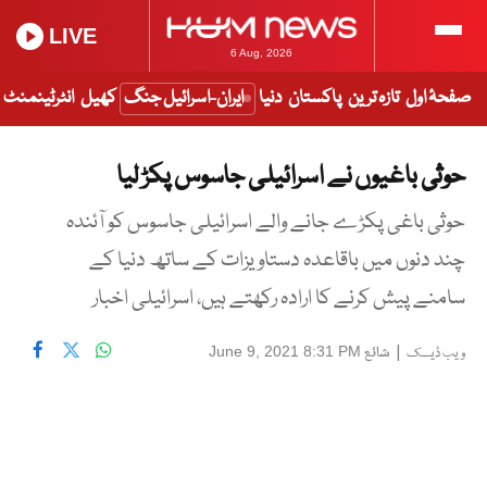
LIVE
6 Aug, 2026
صفحۂ اول
تازہ ترین
پاکستان
دنیا
ایران-اسرائیل جنگ
کھیل
انٹرٹینمنٹ
حوثی باغیوں نے اسرائیلی جاسوس پکڑ لیا
حوثی باغی پکڑے جانے والے اسرائیلی جاسوس کو آئندہ
چند دنوں میں باقاعدہ دستاویزات کے ساتھ دنیا کے
سامنے پیش کرنے کا ارادہ رکھتے ہیں، اسرائیلی اخبار
|
شائع
June 9, 2021 8:31 PM
ویب ڈیسک