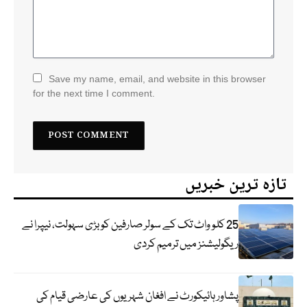
Save my name, email, and website in this browser
for the next time I comment.
تازہ ترین خبریں
25 کلو واٹ تک کے سولر صارفین کو بڑی سہولت، نیپرا نے
ریگولیشنز میں ترمیم کردی
پشاور ہائیکورٹ نے افغان شہریوں کی عارضی قیام کی