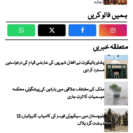
اعادہ
ہمیں فالو کریں
WhatsApp
Twitter
Facebook
Faceboo
متعلقہ خبریں
پشاور ہائیکورٹ نے افغان شہریوں کی عارضی قیام کی درخواستیں
مسترد کر دیں
ملک کے مختلف علاقوں میں بارشوں کی پیشگوئی، محکمہ
موسمیات کا الرٹ جاری
بلوچستان میں سیکیورٹی فورسز کی کامیاب کارروائیاں، 12
دہشت گرد ہلاک