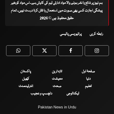
ہم نیوز پر شائع یا نشر ہونے والا مواد ادارتی ٹیم کی کاوش ہے۔ اس مواد کو بغیر
پیشگی اجازت کسی بھی صورت میں استعمال یا نقل کرنا درست نہیں۔ تمام
حقوق محفوظ ہیں © 2026
رابطہ کریں
پرائیویسی پالیسی
WhatsApp
Twitter
Facebook
Faceboo
صفحۂ اول
تازہ ترین
پاکستان
دنیا
معیشت
کھیل
تعلیم
صحت
انٹرٹینمنٹ
ٹیکنالوجی
دلچسپ و عجیب
Pakistan News in Urdu