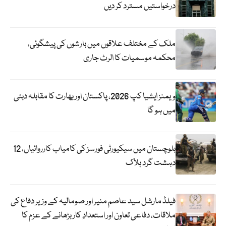
درخواستیں مسترد کر دیں
ملک کے مختلف علاقوں میں بارشوں کی پیشگوئی،
محکمہ موسمیات کا الرٹ جاری
ویمنز ایشیا کپ 2026، پاکستان اور بھارت کا مقابلہ دبئی
میں ہو گا
بلوچستان میں سیکیورٹی فورسز کی کامیاب کارروائیاں، 12
دہشت گرد ہلاک
فیلڈ مارشل سید عاصم منیر اور صومالیہ کے وزیر دفاع کی
ملاقات، دفاعی تعاون اور استعدادِ کار بڑھانے کے عزم کا