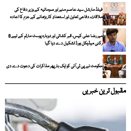
فیلڈ مارشل سید عاصم منیر اور صومالیہ کے وزیر دفاع کی
ملاقات، دفاعی تعاون اور استعدادِ کار بڑھانے کے عزم کا اعادہ
میر رضا علی کیس، قبر کشائی اور دوبارہ پوسٹ مارٹم کے لیے 8
رکنی میڈیکل بورڈ تشکیل دے دیا گیا
حکومت نے پی ٹی آئی کو ایک بارپھر مذاکرات کی دعوت دے دی
مقبول ترین خبریں