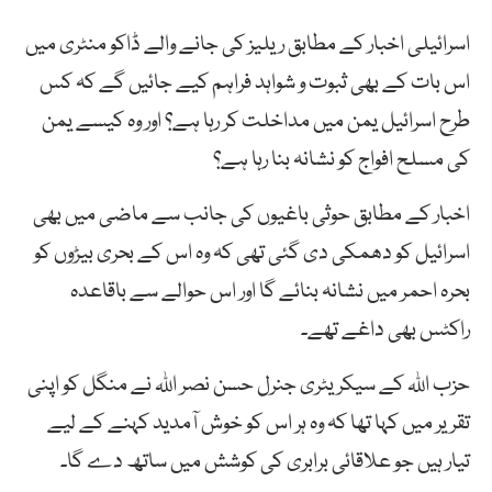
اسرائیلی اخبار کے مطابق ریلیز کی جانے والے ڈاکو منٹری میں
اس بات کے بھی ثبوت و شواہد فراہم کیے جائیں گے کہ کس
طرح اسرائیل یمن میں مداخلت کر رہا ہے؟ اور وہ کیسے یمن
کی مسلح افواج کو نشانہ بنا رہا ہے؟
اخبار کے مطابق حوثی باغیوں کی جانب سے ماضی میں بھی
اسرائیل کو دھمکی دی گئی تھی کہ وہ اس کے بحری بیڑوں کو
بحرہ احمر میں نشانہ بنائے گا اور اس حوالے سے باقاعدہ
راکٹس بھی داغے تھے۔
حزب اللہ کے سیکریٹری جنرل حسن نصر اللہ نے منگل کو اپنی
تقریر میں کہا تھا کہ وہ ہر اس کو خوش آمدید کہنے کے لیے
تیار ہیں جو علاقائی برابری کی کوشش میں ساتھ دے گا۔