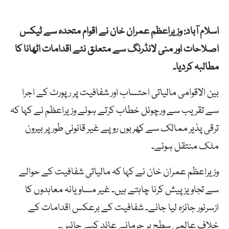
اسلام آباد: وزیراعظم عمران خان نے اقوام متحدہ سے ٹیکس
اصلاحات اور منی لانڈرنگ سے متعلق نئے اقدامات اٹھانا کا
مطالبہ کردیا۔
بین الاقوامی مالیاتی احتساب اور شفافیت پر رپورٹ کے اجرا
سے تقریب سے ورچوئل خطاب کرتے ہوئے وزیراعظم نے کہا کہ
ترقی پذیر ممالک سے کھربوں روپے غیر قانونی طور پر بیرون
ملک منتقل ہوئے۔
وزیراعظم عمران خان نے کہا کہ مالیاتی شفافیت کے حوالے
سے تجاویز پیش کرنا چاہتے ہیں۔ غیر مساویانہ معاہدوں کا
ازسرنور جائزہ لیا جائے۔ شفافیت کے برعکس اقدامات کے
خلاف عالمی سطح پر جرمانے عائد کیے جائیں۔