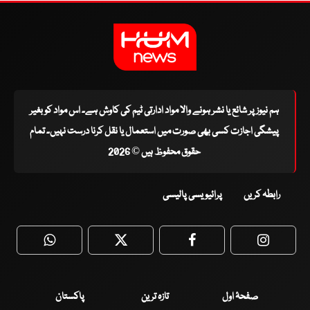
ہم نیوز پر شائع یا نشر ہونے والا مواد ادارتی ٹیم کی کاوش ہے۔ اس مواد کو بغیر
پیشگی اجازت کسی بھی صورت میں استعمال یا نقل کرنا درست نہیں۔ تمام
حقوق محفوظ ہیں © 2026
رابطہ کریں
پرائیویسی پالیسی
WhatsApp
Twitter
Facebook
Faceboo
صفحۂ اول
تازہ ترین
پاکستان