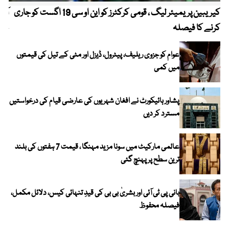
کیریبین پریمیئر لیگ ، قومی کرکٹرز کو این او سی 19 اگست کو جاری
آز
کرنے کا فیصلہ
چھی
عوام کو جزوی ریلیف، پیٹرول، ڈیزل اور مٹی کے تیل کی قیمتوں
میں کمی
پشاور ہائیکورٹ نے افغان شہریوں کی عارضی قیام کی درخواستیں
مسترد کر دیں
عالمی مارکیٹ میں سونا مزید مہنگا ، قیمت 7 ہفتوں کی بلند
ترین سطح پر پہنچ گئی
بانی پی ٹی آئی اور بشریٰ بی بی کی قیدِ تنہائی کیس، دلائل مکمل،
فیصلہ محفوظ