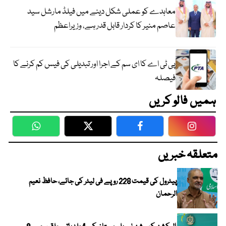
معاہدے کو عملی شکل دینے میں فیلڈ مارشل سید
عاصم منیر کا کردار قابل قدر ہے، وزیراعظم
پی ٹی اے کا ای سم کے اجرا اور تبدیلی کی فیس کم کرنے کا
فیصلہ
ہمیں فالو کریں
WhatsApp
Twitter
Facebook
Faceboo
متعلقہ خبریں
پیٹرول کی قیمت 228 روپے فی لیٹر کی جائے، حافظ نعیم
الرحمان