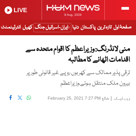
LIVE
8 Aug, 2026
صفحۂ اول
تازہ ترین
پاکستان
دنیا
ایران-اسرائیل جنگ
کھیل
انٹرٹینمنٹ
منی لانڈرنگ: وزیراعظم کا اقوام متحدہ سے
اقدامات اٹھانے کا مطالبہ
ترقی پذیر ممالک سے کھربوں روپے غیر قانونی طور پر
بیرون ملک منتقل ہوئے،وزیراعظم
|
شائع
February 25, 2021 7:27 PM
ویب ڈیسک