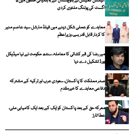
الیکشن کمیشن نے بلوچستان کے 4 بلدیاتی حلقوں میں 9
اگست کی پولنگ ملتوی کردی
معاہدے کو عملی شکل دینے میں فیلڈ مارشل سید عاصم منیر
کا کردار قابل قدر ہے، وزیراعظم
میر رضا کی قبر کشائی کا معاملہ، سندھ حکومت نے نیا میڈیکل
بورڈ تشکیل دے دیا
صدر مملکت کا پاکستان، سعودی عرب اور ترکیہ کے مشترکہ
دفاعی معاہدے کا خیرمقدم
معرکہ حق کے بعد پاکستان کو ایک کے بعد ایک کامیابی ملی،
عطا تارڑ