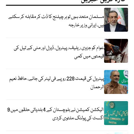
مسلمان متحد ہوں تو ہر چیلنج کا ڈٹ کر مقابلہ کر سکتے
ہیں، ایرانی وزیر خارجہ
عوام کو جزوی ریلیف، پیٹرول، ڈیزل اور مٹی کے تیل کی
قیمتوں میں کمی
پیٹرول کی قیمت 228 روپے فی لیٹر کی جائے، حافظ نعیم
الرحمان
الیکشن کمیشن نے بلوچستان کے 4 بلدیاتی حلقوں میں 9
اگست کی پولنگ ملتوی کردی