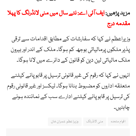
مزید پڑھیں:
ایف آئی اے: نئے سال میں منی لانڈرنگ کا پہلا
مقدمہ درج
وزیراعظم نے کہا کہ سفارشات کے مطابق اقدامات سے ترقی
پذیر ملکوں پرمالیاتی بوجھ کم ہوگا۔ ملک کے اندر اور بیرون
ملک مالیاتی لین دین کو قانون کے دائرے میں لانا ہوگا۔
انہوں نے کہا کہ رقوم کی غیر قانونی ترسیل پر قابو پانے کیلئے
متعلقہ اداروں کو مضبوط بنانا ہوگا۔ ٹیکسز اور غیر قانونی رقوم
کی ترسیل پر قابو پانے کیلئے ادارے سب کے نمائندہ ہونے
چاہئیں۔
اقوام متحدہ
منی لانڈرنگ
وزیراعظم عمران خان