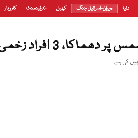
دنیا
ایران-اسرائیل جنگ
کھیل
انٹرٹینمنٹ
کاروبار
ھماکا، 3 افراد زخمی
پیل کی ہے