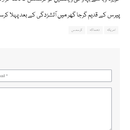
پیرس کے قدیم گرجا گھر میں آتشزدگی کے بعد پہلا کر
امریکہ
دھماکہ
کرسمس