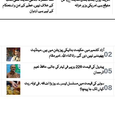
امریکا ایران جنگ بندی معاہدہ آج یا کل
مکہ مشترکہ دفاعی معاہدہ کسی ملک
متوقع ہے، امریکی وزیر خزانہ
کے خلاف نہیں، خطے کے امن و استحکام
کے لیے ہے، اردوان
آزاد کشمیر میں حکومت بنانیکی پوزیشن میں ہیں ، مینڈیٹ
3
02
چھیننے نہیں دیں گے ، رانا ثناء اللہ ، امیر مقام
پیٹرول کی قیمت 228 روپے فی لیٹر کی جائے، حافظ نعیم
6
05
الرحمان
سونے کی قیمت میں مسلسل تیسرے روز بڑا اضافہ ، فی تولہ ریٹ
9
08
کہاں تک جا پہنچا؟