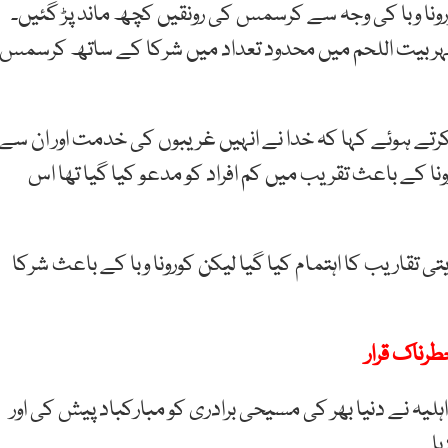
 کورونا وبا کی وجہ سے کرسمس کی رونقیں کچھ ماند پڑ گئیں۔
ہر بیت اللحم میں محدود تعداد میں شرکا کے ساتھ کرسمس
ے ہوئے کہا کہ خدا نے انہیں غریبوں کی خدمت اور ان سے
 کے باعث تقریب میں کم افراد کو مدعو کیا گیا تھا اس
قاریب کا اہتمام کیا گیا لیکن کورونا وبا کے باعث شرکا
رناک قرار
لیہ نے دنیا بھر کی مسیحی برادری کو مبارکباد پیش کی اور
ا۔