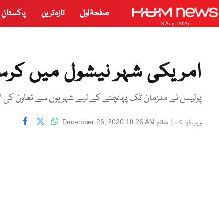
صفحۂ اول
تازہ ترین
پاکستان
8 Aug, 2026
امریکی شہر نیشول میں کرسمس پر د
پولیس نے ملزمان تک پہنچنے کے لیے شہریوں سے تعاون کی ا
|
شائع
December 26, 2020 10:26 AM
ویب ڈیسک