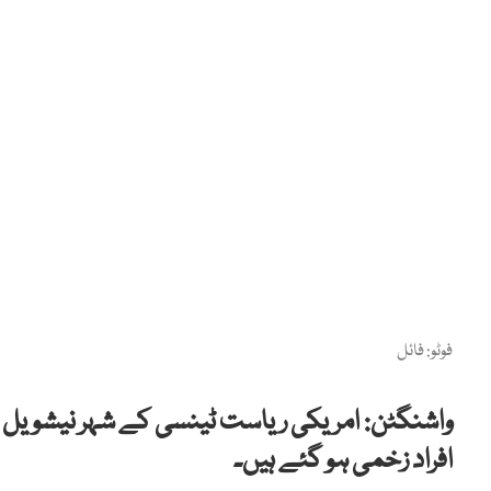
فوٹو: فائل
واشنگٹن: امریکی ریاست ٹینسی کے شہر نیشویل 
افراد زخمی ہو گئے ہیں۔