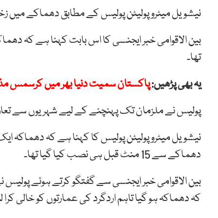
نیشویل میٹرو پولیٹن پولیس کے مطابق دھماکے میں زخمی 
بین الاقوامی خبر ایجنسی کا اس بابت کہنا ہے کہ دھماک
تھا۔
یہ بھی پڑھیں:
پاکستان سمیت دنیا بھر میں کرسمس مذہب
پولیس نے ملزمان تک پہنچنے کے لیے شہریوں سے تعاو
نیشویل میٹرو پولیٹن پولیس کا کہنا ہے کہ دھماکہ ایک
دھماکے سے 15 منٹ قبل ہی نصب کیا گیا تھا۔
بین الاقوامی خبر ایجنسی سے گفتگو کرتے ہوئے پولیس نے
کہ دھماکہ ہو گیا تاہم اردگرد کی عمارتوں کو خالی کرا لیا