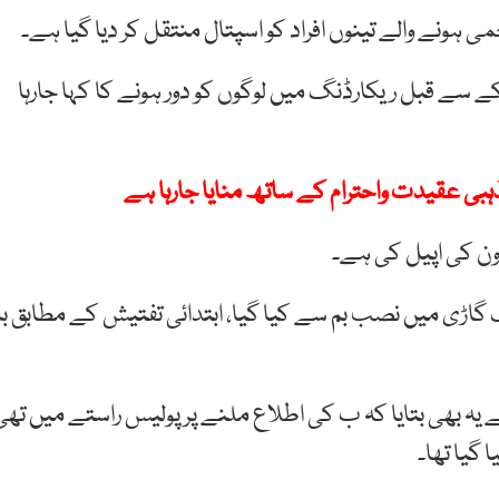
ہونے والے تینوں افراد کو اسپتال منتقل کر دیا گیا ہے۔
ے سے قبل ریکارڈنگ میں لوگوں کو دور ہونے کا کہا جارہا
ی عقیدت واحترام کے ساتھ منایا جارہا ہے
ن کی اپیل کی ہے۔
 گاڑی میں نصب بم سے کیا گیا، ابتدائی تفتیش کے مطابق بم
 یہ بھی بتایا کہ ب کی اطلاع ملنے پر پولیس راستے میں تھی
 گیا تھا۔