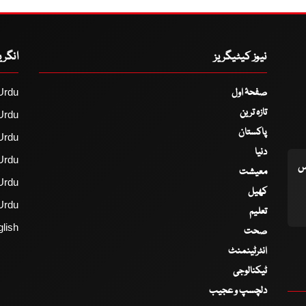
نیوز کیٹیگریز
انگر
صفحۂ اول
Urdu
تازہ ترین
Urdu
پاکستان
Urdu
دنیا
Urdu
اس
معیشت
Urdu
کھیل
Urdu
تعلیم
lish
صحت
انٹرٹینمنٹ
ٹیکنالوجی
دلچسپ و عجیب