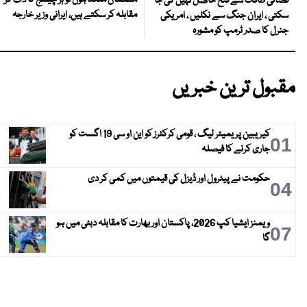
مسلمان متحد ہوں تو ہر چیلنج کا ڈٹ کر
فضائی طاقت سے فتح حاصل نہیں کی جا
مقابلہ کر سکتے ہیں، ایرانی وزیر خارجہ
سکتی ، ایران جنگ سے نکلیں ، امریکی
جنرل کا صدر ٹرمپ کو مشورہ
مقبول ترین خبریں
کیریبین پریمیئر لیگ ، قومی کرکٹرز کو این او سی 19 اگست کو
01
جاری کرنے کا فیصلہ
حکومت نے پیٹرول اور ڈیزل کی قیمتوں میں کمی کر دی
04
ویمنز ایشیا کپ 2026، پاکستان اور بھارت کا مقابلہ دبئی میں ہو
07
گا