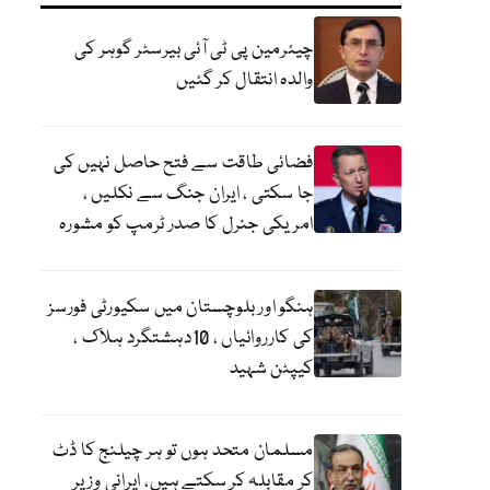
چیئرمین پی ٹی آئی بیرسٹر گوہر کی
والدہ انتقال کر گئیں
فضائی طاقت سے فتح حاصل نہیں کی
جا سکتی ، ایران جنگ سے نکلیں ،
امریکی جنرل کا صدر ٹرمپ کو مشورہ
ہنگو اور بلوچستان میں سکیورٹی فورسز
کی کارروائیاں ، 10دہشتگرد ہلاک ،
کیپٹن شہید
مسلمان متحد ہوں تو ہر چیلنج کا ڈٹ
کر مقابلہ کر سکتے ہیں، ایرانی وزیر