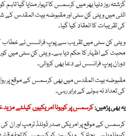
گزشتہ روز دنیا بھر میں کرسمس کا تہوار منایا گیا تاہم
اٹلی میں ویٹی کن سٹی اور مقبوضہ بیت المقدس کے ش
کی تقریبات کا انعقاد کیا گیا۔
ویٹی کن سٹی میں تقریب سے پوپ فرانسس نے خطاب کرت
محبت کے اظہار کا حکم دیا ہے۔ ویٹی کن سٹی میں کورونا
دوران پوپ فرانسس نے دعا بھی کروائی۔
مقبوضہ بیت المقدس میں بھی کرسمس کے موقع پر روایتی ت
کی تعداد نہ ہونے کے برابر رہی۔
یہ بھی پڑھیں:
کرسمس پر کورونا امریکیوں کیلئے مزید خط
کرسمس کے موقع پر امریکی صدر ڈونلڈ ٹرمپ اور ان کی اہ
کورونا وبا سے بچاؤ کی ویکسین کو کرسمس کا تحفہ قرار دی