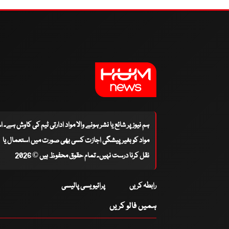
ہم نیوز پر شائع یا نشر ہونے والا مواد ادارتی ٹیم کی کاوش ہے۔ 
مواد کو بغیر پیشگی اجازت کسی بھی صورت میں استعمال یا
نقل کرنا درست نہیں۔ تمام حقوق محفوظ ہیں © 2026
رابطہ کریں
پرائیویسی پالیسی
ہمیں فالو کریں