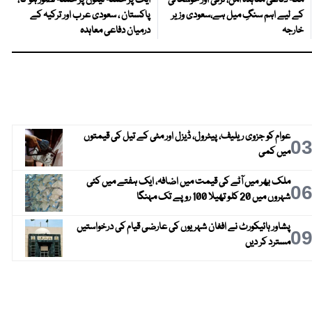
مکہ دفاعی معاہدہ امن، ترقی اور خوشحالی
ایک پر حملہ تینوں پر حملہ تصور ہو گا،
کے لیے اہم سنگِ میل ہے،سعودی وزیر
پاکستان ، سعودی عرب اور ترکیہ کے
خارجہ
درمیان دفاعی معاہدہ
عوام کو جزوی ریلیف، پیٹرول، ڈیزل اور مٹی کے تیل کی قیمتوں
0
میں کمی
ملک بھر میں آٹے کی قیمت میں اضافہ، ایک ہفتے میں کئی
0
شہروں میں 20 کلو تھیلا 100 روپے تک مہنگا
پشاور ہائیکورٹ نے افغان شہریوں کی عارضی قیام کی درخواستیں
0
مسترد کر دیں