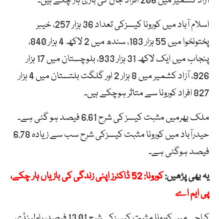
آزاد کشمیر میں 206 افراد جان کی بازی ہار چکے ہیں۔
اسلام آباد میں کورونا کیسزکی تعداد 36 ہزار 257، خیبر
پختونخوا میں 55 ہزار 183، سندھ میں 2 لاکھ 4 ہزار 840،
پنجاب میں ایک لاکھ 31 ہزار 933، بلوچستان میں 17 ہزار
926، آزاد کشمیر میں 8 ہزار 2 اور گلگت بلتستان میں 4 ہزار
827 افراد کورونا سے متاثر ہوچکے ہیں۔
ملک بھرمیں مثبت کیسز کی شرح 6.61 فیصد ہو گئی ہے۔
حیدرآباد میں کورونا مثبت کیسزکی شرح سب سے زیادہ 6.78
فیصد ہوگئی ہے۔
یہ بھی پڑھیں:
کورونا: 52 ڈاکٹرز اپنی زندگی کی بازیاں ہار چکے،
پی ایم اے
کراچی میں کورونا مثبت کیسزکی شرح 13.01 فیصد، راولپنڈی