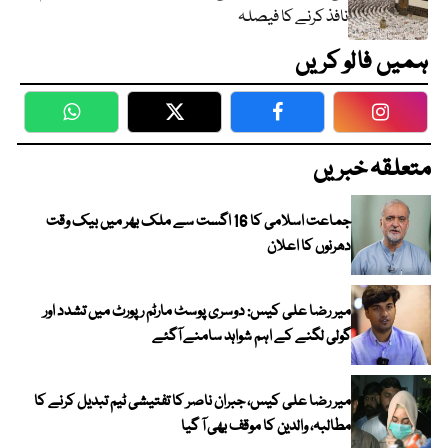
نافذ کرنے کا فیصلہ
ہمیں فالو کریں
WhatsApp
Twitter
Facebook
Faceboo
متعلقہ خبریں
جماعت اسلامی کا 16 اگست سے ملک بھر میں بیک وقت
دھرنوں کا اعلان
میر رضا علی کیس: دوسری پوسٹ مارٹم رپورٹ میں تشدد اور
گولی لگنے کے اہم شواہد سامنے آگئے
میر رضا علی کیس، جبران ناصر کا تفتیشی ٹیم تبدیل کرنے کا
مطالبہ، والدین کا موقف بھی آ گیا