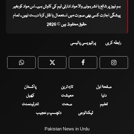
ہم نیوز پر شائع یا نشر ہونے والا مواد ادارتی ٹیم کی کاوش ہے۔ اس مواد کو بغیر
پیشگی اجازت کسی بھی صورت میں استعمال یا نقل کرنا درست نہیں۔ تمام
حقوق محفوظ ہیں © 2026
رابطہ کریں
پرائیویسی پالیسی
WhatsApp
Twitter
Facebook
Faceboo
صفحۂ اول
تازہ ترین
پاکستان
دنیا
معیشت
کھیل
تعلیم
صحت
انٹرٹینمنٹ
ٹیکنالوجی
دلچسپ و عجیب
Pakistan News in Urdu