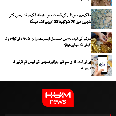
ملک بھر میں آٹے کی قیمت میں اضافہ، ایک ہفتے میں کئی
شہروں میں 20 کلو تھیلا 100 روپے تک مہنگا
سونے کی قیمت میں مسلسل تیسرے روز بڑا اضافہ ، فی تولہ ریٹ
کہاں تک جا پہنچا؟
پی ٹی اے کا ای سم کے اجرا اور تبدیلی کی فیس کم کرنے کا
فیصلہ