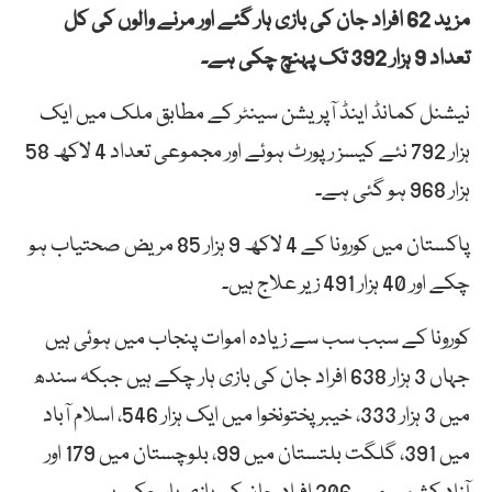
مزید 62 افراد جان کی بازی ہار گئے اور مرنے والوں کی کل
تعداد
9 ہزار 392 تک پہنچ چکی ہے۔
نیشنل کمانڈ اینڈ آپریشن سینٹر کے مطابق ملک میں ایک
ہزار 792 نئے کیسز رپورٹ ہوئے اور مجموعی تعداد 4 لاکھ 58
ہزار 968 ہو گئی ہے۔
پاکستان میں کورونا کے 4 لاکھ 9 ہزار 85 مریض صحتیاب ہو
چکے اور 40 ہزار 491 زیر علاج ہیں۔
کورونا کے سبب سب سے زیادہ اموات پنجاب میں ہوئی ہیں
جہاں 3 ہزار 638 افراد جان کی بازی ہار چکے ہیں جبکہ سندھ
میں 3 ہزار 333، خیبر پختونخوا میں ایک ہزار 546، اسلام آباد
میں 391، گلگت بلتستان میں 99، بلوچستان میں 179 اور