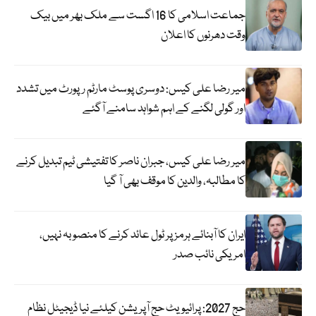
جماعت اسلامی کا 16 اگست سے ملک بھر میں بیک
وقت دھرنوں کا اعلان
میر رضا علی کیس: دوسری پوسٹ مارٹم رپورٹ میں تشدد
اور گولی لگنے کے اہم شواہد سامنے آگئے
میر رضا علی کیس، جبران ناصر کا تفتیشی ٹیم تبدیل کرنے
کا مطالبہ، والدین کا موقف بھی آ گیا
ایران کا آبنائے ہرمز پر ٹول عائد کرنے کا منصوبہ نہیں،
امریکی نائب صدر
حج 2027: پرائیویٹ حج آپریشن کیلئے نیا ڈیجیٹل نظام