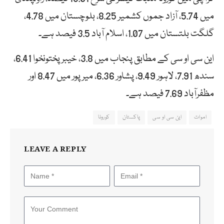
میں 5.74، آزاد جموں کشمیر 8.25، بلوچستان میں 4.78،
گلگت بلتستان میں 1.07، اسلام آباد 3.5 فیصد ہے۔
این سی او سی کے مطابق پنجاب میں 3.8، خیبرپختونخوا 6.41،
سندھ 7.91، لاہور 9.49، پشاور 6.36، میرپور میں 8.47 اور
مظفرآباد 7.69 فیصد ہے۔
اموات
این سی او سی
پاکستان
کورونا
LEAVE A REPLY