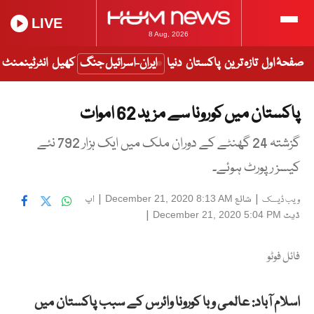
LIVE
8 Aug, 2026
صفحۂ اول
تازہ ترین
پاکستان
دنیا
ایران-اسرائیل جنگ
کھیل
انٹرٹینمنٹ
پاکستان میں کورونا سے مزید 62 اموات
گزشتہ 24 گھنٹے کے دوران ملک میں ایک ہزار 792 نئے
کیسز رپورٹ ہوئے۔
|
شائع
|
اپ
December 21, 2020 8:13 AM
ویب ڈیسک
ڈیٹ
|
December 21, 2020 5:04 PM
فائل فوٹو
اسلام آباد: عالمی وبا کورونا وائرس کے سبب پاکستان میں