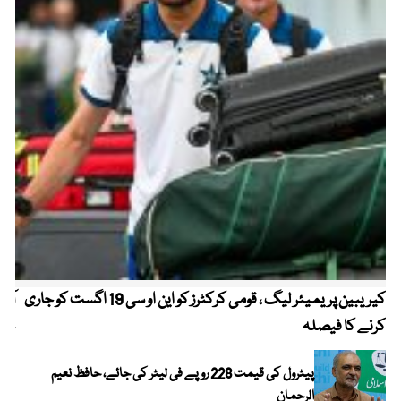
کیریبین پریمیئر لیگ ، قومی کرکٹرز کو این او سی 19 اگست کو جاری
آز
کرنے کا فیصلہ
چھی
پیٹرول کی قیمت 228 روپے فی لیٹر کی جائے، حافظ نعیم
الرحمان