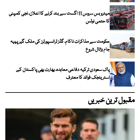
میٹرو بس سروس 11 اگست سے بند کرنے کا اعلان، نجی کمپنی
کا حتمی نوٹس
حکومت سے مذاکرات ناکام، گڈز ٹرانسپورٹرز کی ملک گیر پہیہ
جام ہڑتال شروع
پاک سعودی ترکیہ دفاعی معاہدہ، بھارت بھی پاکستان کے
اسٹریٹجک فوائد کا معترف
مقبول ترین خبریں