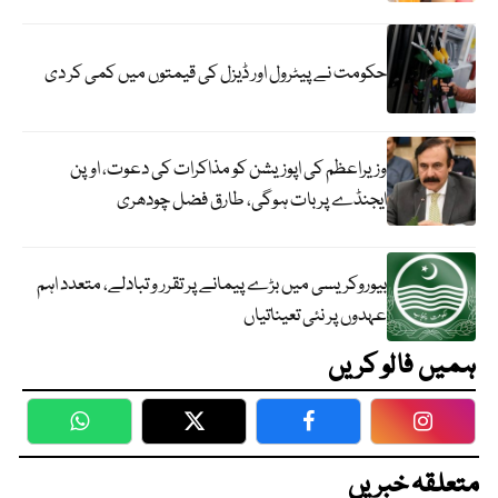
حکومت نے پیٹرول اور ڈیزل کی قیمتوں میں کمی کر دی
وزیراعظم کی اپوزیشن کو مذاکرات کی دعوت، اوپن
ایجنڈے پر بات ہوگی، طارق فضل چودھری
بیوروکریسی میں بڑے پیمانے پر تقرر و تبادلے، متعدد اہم
عہدوں پر نئی تعیناتیاں
ہمیں فالو کریں
WhatsApp
Twitter
Facebook
Faceboo
متعلقہ خبریں