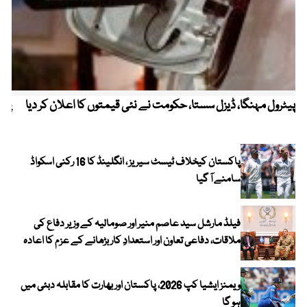
پیٹرول مہنگا، ڈیزل سستا، حکومت نے نئی قیمتوں کا اعلان کر دیا
پنج
پاکستان کیخلاف ٹیسٹ سیریز ، انگلینڈ کا 16 رکنی اسکواڈ
سامنے آ گیا
فیلڈ مارشل سید عاصم منیر اور صومالیہ کے وزیر دفاع کی
ملاقات، دفاعی تعاون اور استعدادِ کار بڑھانے کے عزم کا اعادہ
ویمنز ایشیا کپ 2026، پاکستان اور بھارت کا مقابلہ دبئی میں
ہو گا