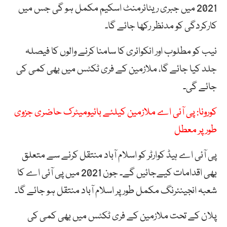
2021 میں جبری ریٹائرمنٹ اسکیم مکمل ہو گی جس میں
کارکردگی کو مدنظر رکھا جائے گا۔
نیب کو مطلوب اور انکوائری کا سامنا کرنے والوں کا فیصلہ
جلد کیا جائے گا، ملازمین کے فری ٹکٹس میں بھی کمی کی
جائے گی۔
کورونا: پی آئی اے ملازمین کیلئے بائیومیٹرک حاضری جزوی
طور پر معطل
پی آئی اے ہیڈ کوارٹر کو اسلام آباد منتقل کرنے سے متعلق
بھی اقدامات کیےجائیں گے۔ جون 2021 میں پی آئی اے کا
شعبہ انجینئرنگ مکمل طور پر اسلام آباد منتقل ہو جائے گا۔
پلان کے تحت ملازمین کے فری ٹکٹس میں بھی کمی کی