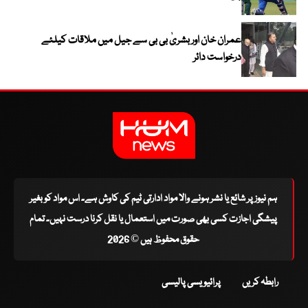
عمران خان اور بشریٰ بی بی سے جیل میں ملاقات کیلئے
درخواست دائر
ہم نیوز پر شائع یا نشر ہونے والا مواد ادارتی ٹیم کی کاوش ہے۔ اس مواد کو بغیر
پیشگی اجازت کسی بھی صورت میں استعمال یا نقل کرنا درست نہیں۔ تمام
حقوق محفوظ ہیں © 2026
رابطہ کریں
پرائیویسی پالیسی