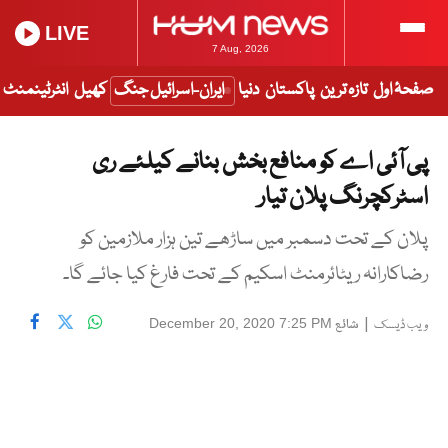
LIVE
7 Aug, 2026
صفحۂ اول
تازہ ترین
پاکستان
دنیا
ایران-اسرائیل جنگ
کھیل
انٹرٹینمنٹ
پی آئی اے کو منافع بخش بنانے کیلئے ری
اسٹرکچرنگ پلان تیار
پلان کے تحت دسمبر میں ساڑھے تین ہزار ملازمین کو
رضاکارانہ ریٹائرمنٹ اسکیم کے تحت فارغ کیا جائے گا۔
|
شائع
December 20, 2020 7:25 PM
ویب ڈیسک