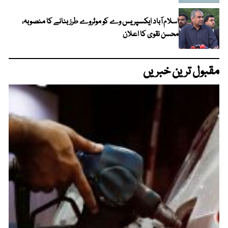
اسلام آباد ایکسپریس وے کو موٹروے طرز بنانے کا منصوبہ،
محسن نقوی کا اعلان
مقبول ترین خبریں