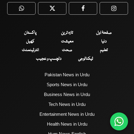
WhatsApp
Twitter
Facebook
Faceboo
صفحۂ اول
تازہ ترین
پاکستان
دنیا
معیشت
کھیل
تعلیم
صحت
انٹرٹینمنٹ
ٹیکنالوجی
دلچسپ و عجیب
Pakistan News in Urdu
Sports News in Urdu
Business News in Urdu
Tech News in Urdu
Entertainment News in Urdu
Health News in Urdu
Hum News English