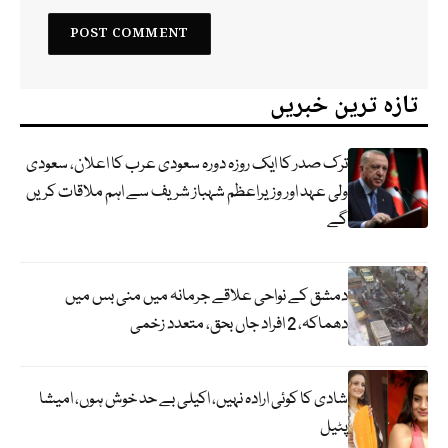
تازہ ترین خبریں
ترک صدر کا ایک روزہ دورہ سعودی عرب کا اعلان، سعودی
ولی عہد اور وزیراعظم شہباز شریف سے اہم ملاقات کریں
گے
دمشق کے نواحی علاقے جرمانہ میں منی بس میں
دھماکہ، 2 افراد جاں بحق، متعدد زخمی
شادی کا کوئی ارادہ نہیں، اکیلی بے حد خوش ہوں، امیشا
پٹیل