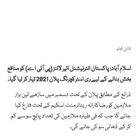
فائل فوٹو
اسلام آباد: پاکستان انٹرنیشنل ائیر لائنز (پی آئی اے) کو منافع
بخش بنانے کے لیے ری اسٹرکچرنگ پلان 2021 تیار کر لیا گیا۔
ذرائع کے مطابق پلان کے تحت دسمبر میں ساڑھے تین ہزار
ملازمین کو رضاکارانہ ریٹائرمنٹ اسکیم کے تحت فارغ کیا
جائے گا جب کہ فی طیارہ ملازمین کی تعداد پانچ سو سے کم
کر کے ڈھائی سو کی جائے گی۔