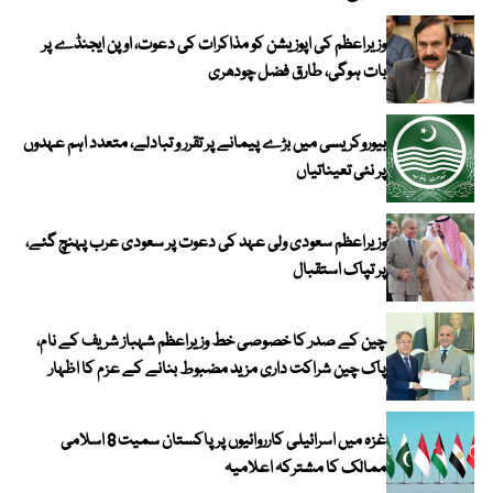
وزیراعظم کی اپوزیشن کو مذاکرات کی دعوت، اوپن ایجنڈے پر
بات ہوگی، طارق فضل چودھری
بیوروکریسی میں بڑے پیمانے پر تقرر و تبادلے، متعدد اہم عہدوں
پر نئی تعیناتیاں
وزیراعظم سعودی ولی عہد کی دعوت پر سعودی عرب پہنچ گئے،
پر تپاک استقبال
چین کے صدر کا خصوصی خط وزیراعظم شہباز شریف کے نام،
پاک چین شراکت داری مزید مضبوط بنانے کے عزم کا اظہار
غزہ میں اسرائیلی کارروائیوں پر پاکستان سمیت 8 اسلامی
ممالک کا مشترکہ اعلامیہ