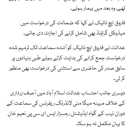
تھے، وہ بعد میں بیمار ہوئے۔
فاروق ایچ نائیک نے کہا کہ ضمانت کی درخواست میں
میڈیکل گراؤنڈ بھی شامل کرنے کی اجازت دی جائے۔
عدالت نے فاروق ایچ نائیک کو آئندہ سماعت تک ترمیم شدہ
درخواست جمع کرانے کی ہدایت کرتے ہوئے طبی بنیادوں پر
سابق صدر کی حاضری سے استثنی کی درخواست بھی منظور
کر لی۔
دوسری جانب احتساب عدالت اسلام آباد میں آصف زرداری
کے خلاف مبینہ میگا منی لانڈرنگ ریفرنس کی سماعت کے
دوران نیب کے گواہ ایڈیشنل رجسڑار ایس ای سی پی نعیم خان
کا بیان مکمل نہ ہو سکا۔