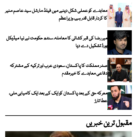
معاہدے کو عملی شکل دینے میں فیلڈ مارشل سید عاصم منیر
کا کردار قابل قدر ہے، وزیراعظم
میر رضا کی قبر کشائی کا معاملہ، سندھ حکومت نے نیا میڈیکل
بورڈ تشکیل دے دیا
صدر مملکت کا پاکستان، سعودی عرب اور ترکیہ کے مشترکہ
دفاعی معاہدے کا خیرمقدم
معرکہ حق کے بعد پاکستان کو ایک کے بعد ایک کامیابی ملی،
عطا تارڑ
مقبول ترین خبریں