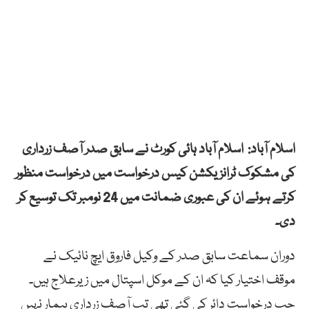
اسلام آباد: اسلام آباد ہائی کورٹ نے سابق صدر آصف زرداری
کی مشکوک ٹرانزیکشن کیس درخواست میں درخواست منظور
کرتے ہوئے ان کی عبوری ضمانت میں 24 نومبر تک توسیع کر
دی۔
دوران سماعت سابق صدر کے وکیل فاروق ایچ نائیک نے
موقف اختیار کیا کہ ان کے موکل اسپتال میں زیرعلاج ہیں۔
جب درخواست دائر کی گئی تھی تب آصف زرداری بیمار نہیں