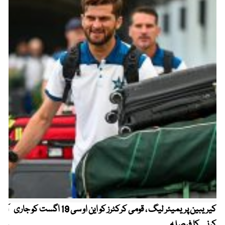
کیریبین پریمیئر لیگ ، قومی کرکٹرز کو این او سی 19 اگست کو جاری
آز
کرنے کا فیصلہ
چھی