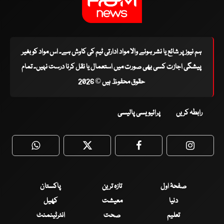
ہم نیوز پر شائع یا نشر ہونے والا مواد ادارتی ٹیم کی کاوش ہے۔ اس مواد کو بغیر
پیشگی اجازت کسی بھی صورت میں استعمال یا نقل کرنا درست نہیں۔ تمام
حقوق محفوظ ہیں © 2026
رابطہ کریں
پرائیویسی پالیسی
WhatsApp
Twitter
Facebook
Faceboo
صفحۂ اول
تازہ ترین
پاکستان
دنیا
معیشت
کھیل
تعلیم
صحت
انٹرٹینمنٹ