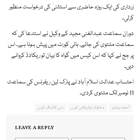
زرداری کی ایک روزہ حاضری سے استثنیٰ کی درخواست منظور
کرلی۔
دوران سماعت عبدالغنی مجید کے وکیل نے استدعا کی کہ
سماعت ملتوی کی جائے، ہائی کورٹ میں پیش ہونا ہے۔ اس
پر جج نے کہا کہ اس کیس میں گواہ کا بیان تو ریکادڈ کروانے
دیں۔
احتساب عدالت اسلام آباد نے پارک لین ریفرنس کی سماعت
11 نومبر تک ملتوی کردی۔
آصف زرداری
مشکوک ٹرانزیکشن کیس
منی لانڈرنگ کیس
LEAVE A REPLY