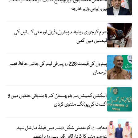
مسلمان متحد ہوں تو ہر چیلنج کا ڈٹ کر مقابلہ کر سکتے
ہیں، ایرانی وزیر خارجہ
عوام کو جزوی ریلیف، پیٹرول، ڈیزل اور مٹی کے تیل کی
قیمتوں میں کمی
پیٹرول کی قیمت 228 روپے فی لیٹر کی جائے، حافظ نعیم
الرحمان
الیکشن کمیشن نے بلوچستان کے 4 بلدیاتی حلقوں میں 9
اگست کی پولنگ ملتوی کردی
معاہدے کو عملی شکل دینے میں فیلڈ مارشل سید
عاصم منیر کا کردار قابل قدر ہے، وزیراعظم