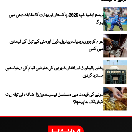
ویمنز ایشیا کپ 2026، پاکستان اور بھارت کا مقابلہ دبئی میں
ہو گا
عوام کو جزوی ریلیف، پیٹرول، ڈیزل اور مٹی کے تیل کی قیمتوں
میں کمی
پشاور ہائیکورٹ نے افغان شہریوں کی عارضی قیام کی درخواستیں
مسترد کر دیں
سونے کی قیمت میں مسلسل تیسرے روز بڑا اضافہ ، فی تولہ ریٹ
کہاں تک جا پہنچا؟