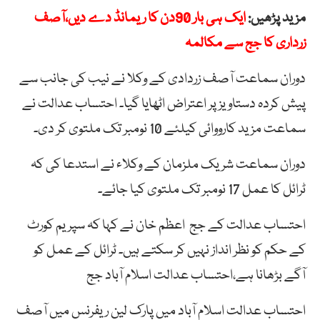
مزید پڑھیں:
ایک ہی بار 90دن کا ریمانڈ دے دیں،آصف
زرداری کا جج سے مکالمہ
دوران سماعت آصف زردادی کے وکلا نے نیب کی جانب سے
پیش کردہ دستاویز پر اعتراض اٹھایا گیا۔ احتساب عدالت نے
سماعت مزید کارووائی کیلئے 10 نومبر تک ملتوی کر دی۔
دوران سماعت شریک ملزمان کے وکلاء نے استدعا کی کہ
ٹرائل کا عمل 17 نومبر تک ملتوی کیا جائے۔
احتساب عدالت کے جج اعظم خان نے کہا کہ سپریم کورٹ
کے حکم کو نظر انداز نہیں کر سکتے ہیں۔ ٹرائل کے عمل کو
آگے بڑھانا ہے،احتساب عدالت اسلام آباد جج
احتساب عدالت اسلام آباد میں پارک لین ریفرنس میں آصف