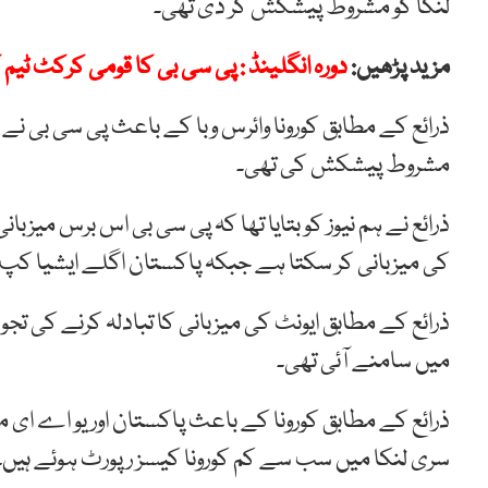
لنکا کو مشروط پیشکش کر دی تھی۔
مزید پڑھیں:
دورہ انگلینڈ : پی سی بی کا قومی کرکٹ ٹیم
ذرائع کے مطابق کورونا وائرس وبا کے باعث پی سی بی نے 
مشروط پیشکش کی تھی۔
ذرائع نے ہم نیوز کو بتایا تھا کہ پی سی بی اس برس میزب
کی میزبانی کر سکتا ہے جبکہ پاکستان اگلے ایشیا کپ کی میزبانی
ذرائع کے مطابق ایونٹ کی میزبانی کا تبادلہ کرنے کی 
میں سامنے آئی تھی۔
ذرائع کے مطابق کورونا کے باعث پاکستان اور یو اے ای م
سری لنکا میں سب سے کم کورونا کیسز رپورٹ ہوئے ہیں۔