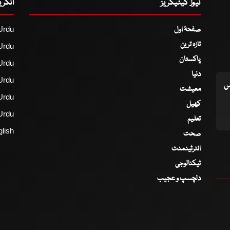
نیوز کیٹیگریز
انگر
صفحۂ اول
Urdu
تازہ ترین
Urdu
پاکستان
Urdu
دنیا
Urdu
اس
معیشت
Urdu
کھیل
Urdu
تعلیم
lish
صحت
انٹرٹینمنٹ
ٹیکنالوجی
دلچسپ و عجیب