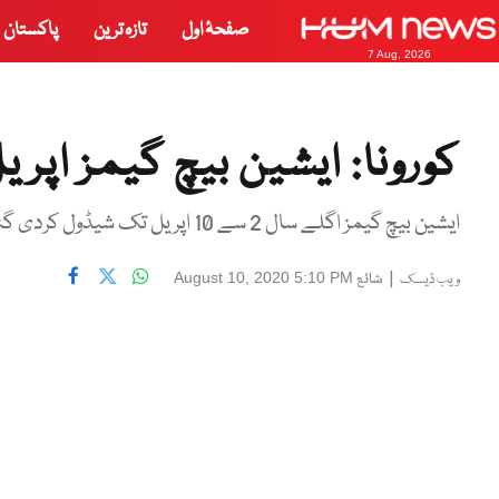
صفحۂ اول
تازہ ترین
پاکستان
7 Aug, 2026
کورونا: ایشین بیچ گیمز اپریل 2021 تک ملت
ایشین بیچ گیمز اگلے سال 2 سے 10 اپریل تک شیڈول کردی گئیں، ولمپک کونسل آف ایشیا
|
شائع
August 10, 2020 5:10 PM
ویب ڈیسک