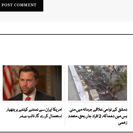
دمشق کے نواحی علاقے جرمانہ میں منی
امریکا ایران سے نمٹنے کیلئے ہر ہتھیار
بس میں دھماکہ، 2 افراد جاں بحق، متعدد
استعمال کرے گا، نائب صدر
زخمی