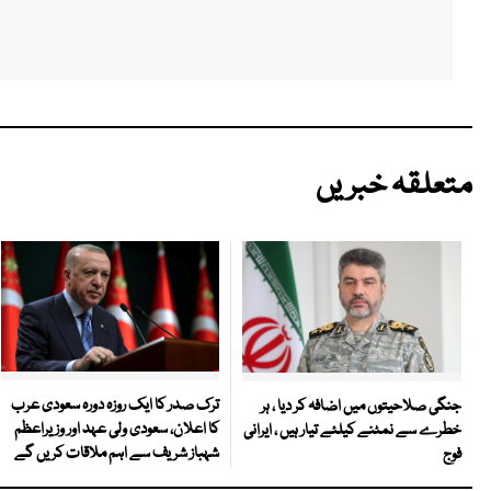
متعلقہ خبریں
ترک صدر کا ایک روزہ دورہ سعودی عرب
جنگی صلاحیتوں میں اضافہ کر دیا ، ہر
کا اعلان، سعودی ولی عہد اور وزیراعظم
خطرے سے نمٹنے کیلئے تیار ہیں ، ایرانی
شہباز شریف سے اہم ملاقات کریں گے
فوج