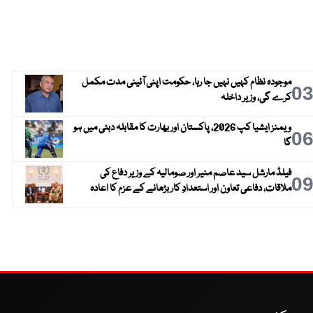
موجودہ نظام کہیں نہیں جا رہا، حکومت اپنی آئینی مدت مکمل
0
کرے گی، وزیر داخلہ
ویمنز ایشیا کپ 2026، پاکستان اور بھارت کا مقابلہ دبئی میں ہو
0
گا
فیلڈ مارشل سید عاصم منیر اور صومالیہ کے وزیر دفاع کی
0
ملاقات، دفاعی تعاون اور استعدادِ کار بڑھانے کے عزم کا اعادہ