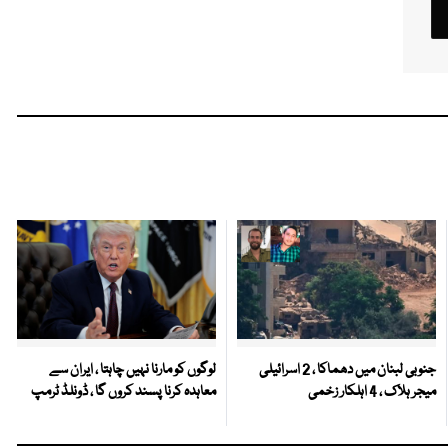
جنوبی لبنان میں دھماکا ، 2 اسرائیلی
لوگوں کو مارنا نہیں چاہتا ، ایران سے
میجر ہلاک ، 4 اہلکار زخمی
معاہدہ کرنا پسند کروں گا ، ڈونلڈ ٹرمپ