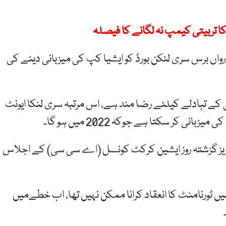
 کا تربیتی کیمپ نہ لگانے کا فیصلہ
رواں برس سری لنکن بورڈ کو ایشیا کپ کی میزبانی دینے کی
انی کے تبادلے کیلئے رضا مند ہے، اس مرتبہ سری لنکا ایونٹ
 کر سکتا ہے جوکہ 2022 میں ہو گا۔
تجویز گزشتہ روز ایشین کرکٹ کونسل (اے سی سی) کے اجلاس
یں ٹورنامنٹ کا انعقاد کرانا ممکن نہیں تھا، اب خطےمیں