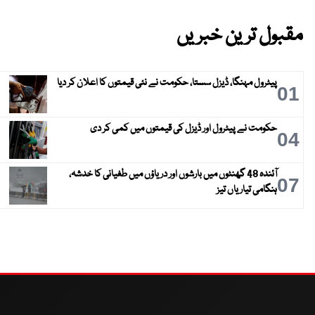
مقبول ترین خبریں
پیٹرول مہنگا، ڈیزل سستا، حکومت نے نئی قیمتوں کا اعلان کر دیا
01
حکومت نے پیٹرول اور ڈیزل کی قیمتوں میں کمی کر دی
04
آئندہ 48 گھنٹوں میں بارشوں اور دریاؤں میں طغیانی کا خدشہ،
07
ہنگامی تیاریاں تیز