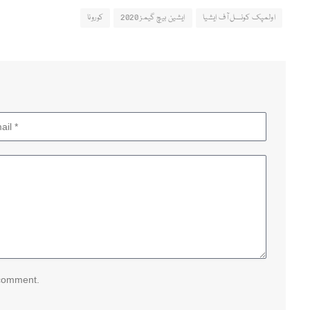
اولمپک کونسل آف ایشیا
ایشین بیچ گیمز 2020
کورونا
 comment.