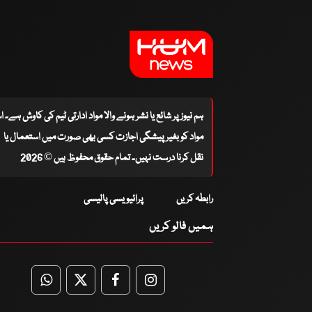
ہم نیوز پر شائع یا نشر ہونے والا مواد ادارتی ٹیم کی کاوش ہے۔ 
مواد کو بغیر پیشگی اجازت کسی بھی صورت میں استعمال یا
نقل کرنا درست نہیں۔ تمام حقوق محفوظ ہیں © 2026
رابطہ کریں
پرائیویسی پالیسی
ہمیں فالو کریں
WhatsApp
Twitter
Facebook
Facebook