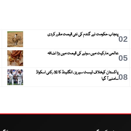
پنجاب حکومت نے گندم کی نئی قیمت مقرر کردی
3
02
عالمی مارکیٹ میں سونے کی قیمت میں بڑا اضافہ
6
05
پاکستان کیخلاف ٹیسٹ سیریز ، انگلینڈ کا 16 رکنی اسکواڈ
9
08
سامنے آ گیا