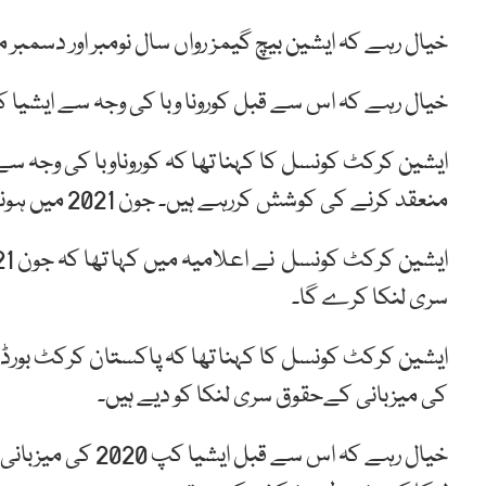
خیال رہے کہ ایشین بیچ گیمز رواں سال نومبر اور دسمبر
خیال رہے کہ اس سے قبل کورونا وبا کی وجہ سے ایشیا ک
منعقد کرنے کی کوشش کررہے ہیں۔ جون 2021 میں ہونے والے ایشیاکپ کی میزبانی سری لنکا کرے گا۔
سری لنکا کرے گا۔
کی میزبانی کےحقوق سری لنکا کو دیے ہیں۔
خیال رہے کہ اس س