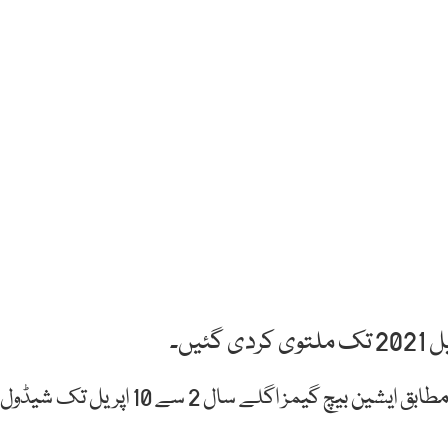
اولمپک کونسل آف ایشیا کی جانب سے جاری بیان کے مطابق ایشین بیچ گیمز اگلے سال 2 سے 10 اپریل تک شیڈول