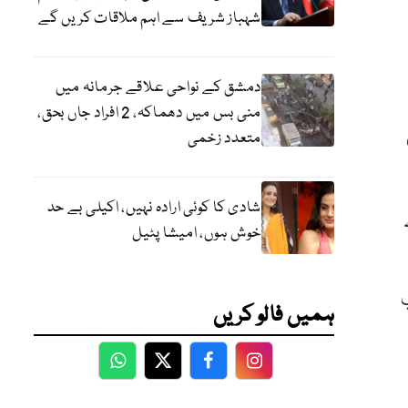
شہباز شریف سے اہم ملاقات کریں گے
دمشق کے نواحی علاقے جرمانہ میں
منی بس میں دھماکہ، 2 افراد جاں بحق،
2 میں
متعدد زخمی
شادی کا کوئی ارادہ نہیں، اکیلی بے حد
خوش ہوں، امیشا پٹیل
کپ
ہمیں فالو کریں
WhatsApp
Twitter
Facebook
Facebook