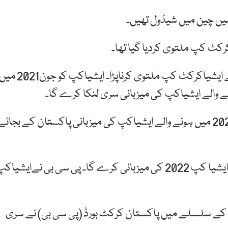
 میں چین میں شیڈول تھیں۔
رکٹ کپ ملتوی کردیا گیا تھا۔
ایشین کرکٹ کونسل کا کہنا تھا کہ کوروناوبا کی وجہ سے ایشیاکرکٹ کپ ملتوی کرناپڑا۔ ایشیاکپ کو جون021
ایشین کرکٹ کونسل نے اعلامیہ میں کہا تھا کہ جون 2021 میں ہونے والے ایشیاکپ کی میزبانی پاکستان کے بجائے
ایشین کرکٹ کونسل کا کہنا تھا کہ پاکستان کرکٹ بورڈایشیا کپ 2022 کی میزبانی کرے گا۔ پی سی بی نےایشیا
ے قبل ایشیا کپ 2020 کی میزبانی کے سلسلے میں پاکستان کرکٹ بورڈ (پی سی بی) نے سری