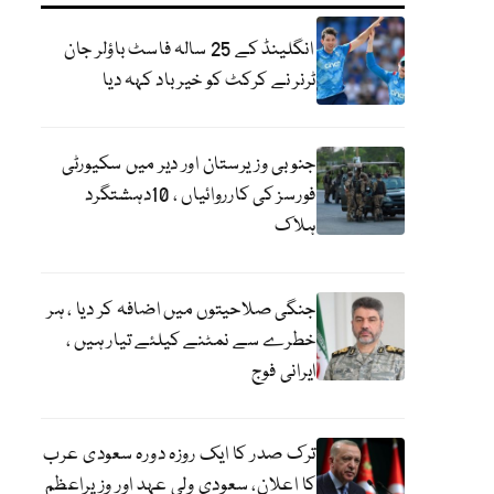
انگلینڈ کے 25 سالہ فاسٹ باؤلر جان
ٹرنر نے کرکٹ کو خیر باد کہہ دیا
جنوبی وزیرستان اور دیر میں سکیورٹی
فورسز کی کارروائیاں ، 10دہشتگرد
ہلاک
جنگی صلاحیتوں میں اضافہ کر دیا ، ہر
خطرے سے نمٹنے کیلئے تیار ہیں ،
ایرانی فوج
ترک صدر کا ایک روزہ دورہ سعودی عرب
کا اعلان، سعودی ولی عہد اور وزیراعظم